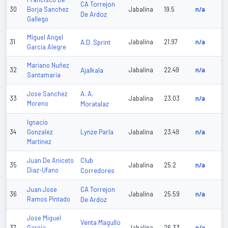
CA Torrejon
30
Borja Sanchez
Jabalina
19.5
n/a
De Ardoz
Gallego
Miguel Angel
31
A.D. Sprint
Jabalina
21.97
n/a
Garcia Alegre
Mariano Nuñez
32
Ajalkala
Jabalina
22.49
n/a
Santamaria
A. A.
Jose Sanchez
33
Jabalina
23.03
n/a
Moreno
Moratalaz
Ignacio
Lynze Parla
34
Gonzalez
Jabalina
23.49
n/a
Martinez
Club
Juan De Aniceto
35
Jabalina
25.2
n/a
Diaz-Ufano
Corredores
CA Torrejon
Juan Jose
36
Jabalina
25.59
n/a
Ramos Pintado
De Ardoz
Jose Miguel
Venta Magullo
37
Garcia
Jabalina
26.33
n/a