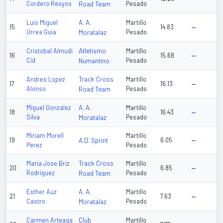
Cordero Reoyos
Road Team
Pesado
A. A.
Luis Miguel
Martillo
15
14.83
—
Urrea Guia
Moratalaz
Pesado
Atletismo
Cristobal Almudi
Martillo
16
15.68
—
Cid
Numantino
Pesado
Track Cross
Andres Lopez
Martillo
17
16.13
—
Alonso
Road Team
Pesado
A. A.
Miguel Gonzalez
Martillo
18
16.43
—
Silva
Moratalaz
Pesado
Miriam Morell
Martillo
19
A.D. Sprint
6.05
—
Perez
Pesado
Track Cross
Maria Jose Briz
Martillo
20
6.85
—
Rodriguez
Road Team
Pesado
A. A.
Esther Auz
Martillo
21
7.63
—
Castro
Moratalaz
Pesado
Club
Carmen Arteaga
Martillo