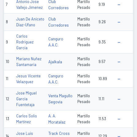
Club
Antonio Jose
Martillo
7
9.19
—
Vallejo Jimenez
Corredores
Pesado
Club
Juan De Aniceto
Martillo
8
9.26
—
Diaz-Ufano
Corredores
Pesado
Carlos
Canguro
Martillo
9
Rodriguez
9.35
—
A.A.C.
Pesado
Garcia
Mariano Nuñez
Martillo
10
Ajalkala
9.57
—
Santamaria
Pesado
Canguro
Jesus Vicente
Martillo
11
10.89
—
Velazquez
A.A.C.
Pesado
Jose Miguel
Venta Magullo
Martillo
12
Garcia
11.11
—
Segovia
Pesado
Fuentetaja
A. A.
Carlos Solis
Martillo
13
11.53
—
Martinez
Moratalaz
Pesado
Track Cross
Jose Luis
Martillo
14
12.29
—