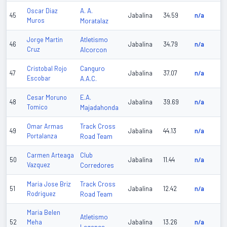
A. A.
Oscar Diaz
45
Jabalina
34.59
n/a
Muros
Moratalaz
Atletismo
Jorge Martin
46
Jabalina
34.79
n/a
Cruz
Alcorcon
Canguro
Cristobal Rojo
47
Jabalina
37.07
n/a
Escobar
A.A.C.
E.A.
Cesar Moruno
48
Jabalina
39.69
n/a
Tomico
Majadahonda
Track Cross
Omar Armas
49
Jabalina
44.13
n/a
Portalanza
Road Team
Club
Carmen Arteaga
50
Jabalina
11.44
n/a
Vazquez
Corredores
Track Cross
Maria Jose Briz
51
Jabalina
12.42
n/a
Rodriguez
Road Team
Maria Belen
Atletismo
52
Meha
Jabalina
13.26
n/a