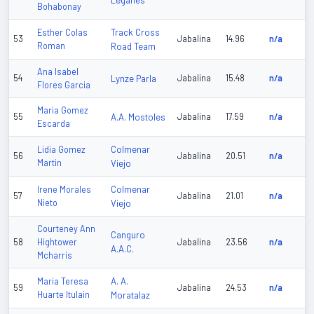
Leganes
Bohabonay
Track Cross
Esther Colas
53
Jabalina
14.96
n/a
Roman
Road Team
Ana Isabel
54
Lynze Parla
Jabalina
15.48
n/a
Flores Garcia
Maria Gomez
55
A.A. Mostoles
Jabalina
17.59
n/a
Escarda
Colmenar
Lidia Gomez
56
Jabalina
20.51
n/a
Martin
Viejo
Colmenar
Irene Morales
57
Jabalina
21.01
n/a
Nieto
Viejo
Courteney Ann
Canguro
58
Hightower
Jabalina
23.56
n/a
A.A.C.
Mcharris
A. A.
Maria Teresa
59
Jabalina
24.53
n/a
Huarte Itulain
Moratalaz