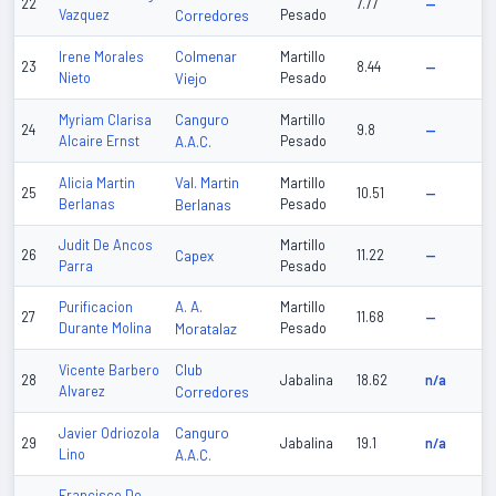
22
7.77
—
Vazquez
Corredores
Pesado
Colmenar
Irene Morales
Martillo
23
8.44
—
Nieto
Viejo
Pesado
Canguro
Myriam Clarisa
Martillo
24
9.8
—
Alcaire Ernst
A.A.C.
Pesado
Val. Martin
Alicia Martin
Martillo
25
10.51
—
Berlanas
Berlanas
Pesado
Judit De Ancos
Martillo
26
Capex
11.22
—
Parra
Pesado
A. A.
Purificacion
Martillo
27
11.68
—
Durante Molina
Moratalaz
Pesado
Club
Vicente Barbero
28
Jabalina
18.62
n/a
Alvarez
Corredores
Canguro
Javier Odriozola
29
Jabalina
19.1
n/a
Lino
A.A.C.
Francisco De