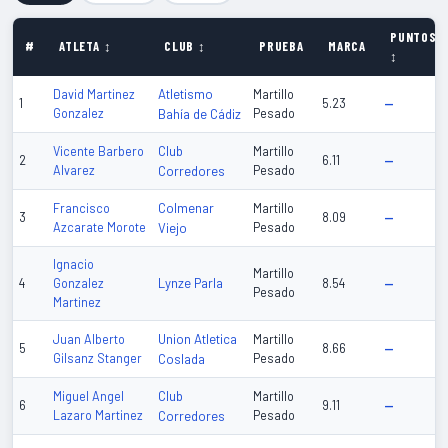
PUNTOS
#
ATLETA ↕
CLUB ↕
PRUEBA
MARCA
↕
Atletismo
David Martinez
Martillo
1
5.23
—
Gonzalez
Bahía de Cádiz
Pesado
Club
Vicente Barbero
Martillo
2
6.11
—
Alvarez
Corredores
Pesado
Colmenar
Francisco
Martillo
3
8.09
—
Azcarate Morote
Viejo
Pesado
Ignacio
Martillo
Lynze Parla
4
Gonzalez
8.54
—
Pesado
Martinez
Union Atletica
Juan Alberto
Martillo
5
8.66
—
Gilsanz Stanger
Coslada
Pesado
Club
Miguel Angel
Martillo
6
9.11
—
Lazaro Martinez
Corredores
Pesado