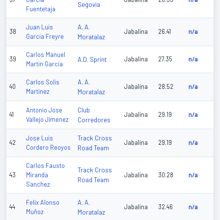
Segovia
Fuentetaja
A. A.
Juan Luis
38
Jabalina
26.41
n/a
Garcia Freyre
Moratalaz
Carlos Manuel
39
A.D. Sprint
Jabalina
27.35
n/a
Martin Garcia
A. A.
Carlos Solis
40
Jabalina
28.52
n/a
Martinez
Moratalaz
Club
Antonio Jose
41
Jabalina
29.19
n/a
Vallejo Jimenez
Corredores
Track Cross
Jose Luis
42
Jabalina
29.19
n/a
Cordero Reoyos
Road Team
Carlos Fausto
Track Cross
43
Miranda
Jabalina
30.28
n/a
Road Team
Sanchez
A. A.
Felix Alonso
44
Jabalina
32.46
n/a
Muñoz
Moratalaz