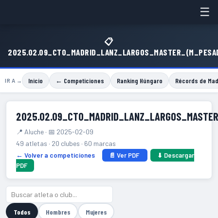
☰
📋
2025.02.09_CTO_MADRID_LANZ_LARGOS_MASTER_(M_PESA
Inicio
← Competiciones
Ranking Húngaro
Récords de Mad
IR A →
2025.02.09_CTO_MADRID_LANZ_LARGOS_MASTE
📍 Aluche · 📅 2025-02-09
49 atletas · 20 clubes · 60 marcas
← Volver a competiciones
📄 Ver PDF
⬇ Descargar
PDF
Todos
Hombres
Mujeres