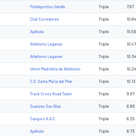
Triple
7.97
Polideportivo Getafe
Triple
10.6
Club Corredores
Triple
10.5
Ajalkala
Triple
10.47
Atletismo Leganes
Triple
10.3
Atletismo Leganes
Triple
10.2
Union Madrileña de Atletismo
Triple
10.13
C.D. Santa Maria del Pilar
Triple
9.97
Track Cross Road Team
Triple
6.89
Suanzes San Blas
Triple
6.25
Canguro A.A.C.
Triple
8.73
Ajalkala