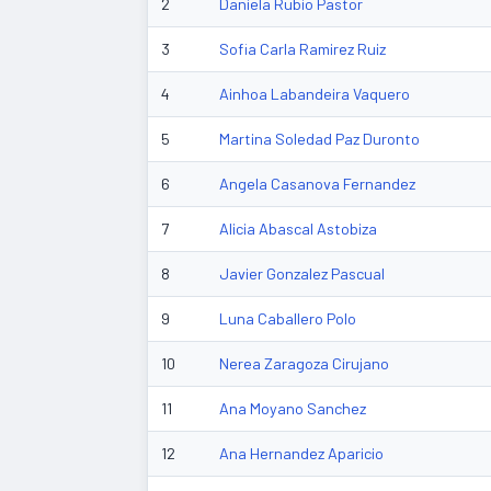
2
Daniela Rubio Pastor
3
Sofia Carla Ramirez Ruiz
4
Ainhoa Labandeira Vaquero
5
Martina Soledad Paz Duronto
6
Angela Casanova Fernandez
7
Alicia Abascal Astobiza
8
Javier Gonzalez Pascual
9
Luna Caballero Polo
10
Nerea Zaragoza Cirujano
11
Ana Moyano Sanchez
12
Ana Hernandez Aparicio