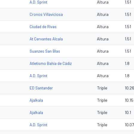
Altura
1.51
A.D. Sprint
Altura
1.51
Cronos Villaviciosa
Altura
1.51
Ciudad de Rivas
Altura
1.51
At Cervantes Alcala
Altura
1.51
Suanzes San Blas
Altura
1.8
Atletismo Bahía de Cádiz
Altura
1.8
A.D. Sprint
Triple
10.2
ED Santander
Triple
10.15
Ajalkala
Triple
10.1
Ajalkala
Triple
10.07
A.D. Sprint