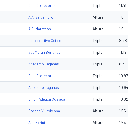
Triple
11.41
Club Corredores
Altura
1.6
A.A. Valdemoro
Altura
1.6
A.D. Marathon
Triple
8.48
Polideportivo Getafe
Triple
11.19
Val. Martin Berlanas
Triple
8.3
Atletismo Leganes
Triple
10.97
Club Corredores
Triple
10.9
Atletismo Leganes
Triple
10.9
Union Atletica Coslada
Altura
1.55
Cronos Villaviciosa
Altura
1.55
A.D. Sprint