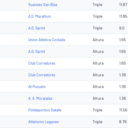
Triple
11.87
Suanzes San Blas
Triple
11.85
A.D. Marathon
Triple
9.0
A.D. Sprint
Altura
1.65
Union Atletica Coslada
Altura
1.65
A.D. Sprint
Altura
1.65
Club Corredores
Altura
1.36
Club Corredores
Altura
1.36
At Pozuelo
Altura
1.36
A. A. Moratalaz
Triple
11.56
Polideportivo Getafe
Triple
8.79
Atletismo Leganes