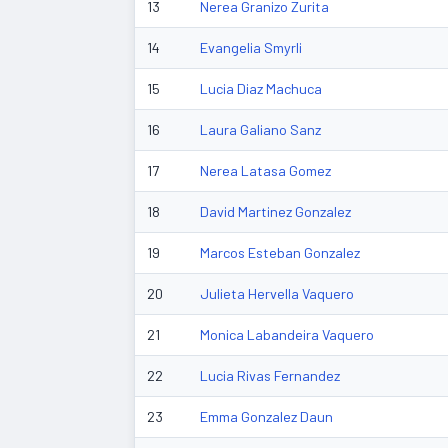
13
Nerea Granizo Zurita
14
Evangelia Smyrli
15
Lucia Diaz Machuca
16
Laura Galiano Sanz
17
Nerea Latasa Gomez
18
David Martinez Gonzalez
19
Marcos Esteban Gonzalez
20
Julieta Hervella Vaquero
21
Monica Labandeira Vaquero
22
Lucia Rivas Fernandez
23
Emma Gonzalez Daun