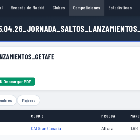
al
Récords de Madrid
Clubes
Competiciones
Estadísticas
5.04.26_JORNADA_SALTOS_LANZAMIENTOS
NZAMIENTOS_GETAFE
⬇ Descargar PDF
ombres
Mujeres
CLUB ↕
PRUEBA
MARC
Altura
1.68
CAI Gran Canaria