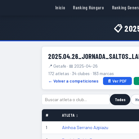
Inicio
Ranking Húngaro
Ranking Gener
📋 202
2025.04.26_JORNADA_SALTOS_LA
📍 Getafe · 📅 2025-04-26
172 atletas · 34 clubes · 183 marcas
← Volver a competiciones
📄 Ver PDF
Todos
H
#
ATLETA ↕
1
Ainhoa Serrano Azpiazu