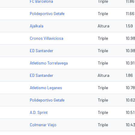
Triple
11.86
FC Barcelona
Triple
11.66
Polideportivo Getafe
Altura
1.59
Ajalkala
Triple
10.9
Cronos Villaviciosa
Triple
10.9
ED Santander
Triple
10.91
Atletismo Torrelavega
Altura
1.86
ED Santander
Triple
10.78
Atletismo Leganes
Triple
10.6
Polideportivo Getafe
Triple
10.51
A.D. Sprint
Triple
10.4
Colmenar Viejo