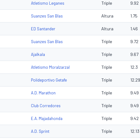
Triple
9.92
Atletismo Leganes
Altura
1.75
Suanzes San Blas
Altura
1.46
ED Santander
Triple
9.72
Suanzes San Blas
Triple
9.67
Ajalkala
Triple
12.3
Atletismo Moralzarzal
Triple
12.2
Polideportivo Getafe
Triple
9.49
A.D. Marathon
Triple
9.49
Club Corredores
Triple
9.42
E.A. Majadahonda
Triple
12.13
A.D. Sprint