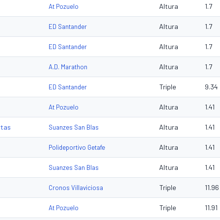
Altura
1.7
At Pozuelo
Altura
1.7
ED Santander
Altura
1.7
ED Santander
Altura
1.7
A.D. Marathon
Triple
9.34
ED Santander
Altura
1.41
At Pozuelo
rtas
Altura
1.41
Suanzes San Blas
Altura
1.41
Polideportivo Getafe
Altura
1.41
Suanzes San Blas
Triple
11.96
Cronos Villaviciosa
Triple
11.91
At Pozuelo