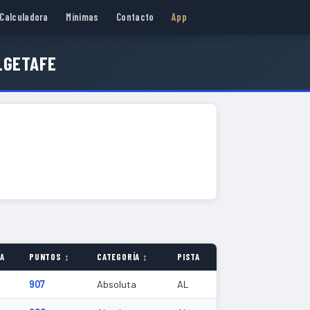
Calculadora
Mínimas
Contacto
App
_GETAFE
A
PUNTOS ↕
CATEGORÍA ↕
PISTA
907
Absoluta
AL