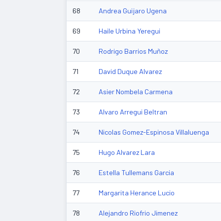
68
Andrea Guijaro Ugena
69
Haile Urbina Yeregui
70
Rodrigo Barrios Muñoz
71
David Duque Alvarez
72
Asier Nombela Carmena
73
Alvaro Arregui Beltran
74
Nicolas Gomez-Espinosa Villaluenga
75
Hugo Alvarez Lara
76
Estella Tullemans Garcia
77
Margarita Herance Lucio
78
Alejandro Riofrio Jimenez