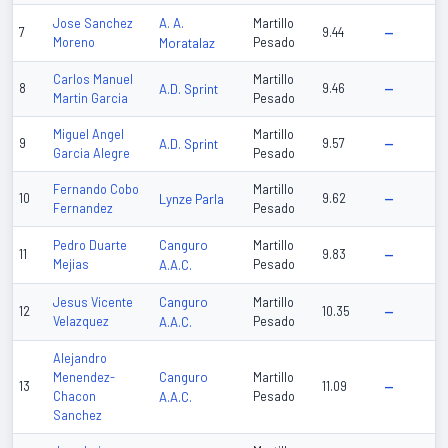
A. A.
Jose Sanchez
Martillo
7
9.44
—
Moreno
Moratalaz
Pesado
Carlos Manuel
Martillo
8
A.D. Sprint
9.46
—
Martin Garcia
Pesado
Miguel Angel
Martillo
9
A.D. Sprint
9.57
—
Garcia Alegre
Pesado
Fernando Cobo
Martillo
10
Lynze Parla
9.62
—
Fernandez
Pesado
Canguro
Pedro Duarte
Martillo
11
9.83
—
Mejias
A.A.C.
Pesado
Canguro
Jesus Vicente
Martillo
12
10.35
—
Velazquez
A.A.C.
Pesado
Alejandro
Canguro
Menendez-
Martillo
13
11.09
—
Chacon
A.A.C.
Pesado
Sanchez