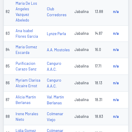
Maria De Los
Club
Angeles
82
Jabalina
13.88
n/a
Vazquez
Corredores
Abeledo
Ana Isabel
83
Lynze Parla
Jabalina
14.87
n/a
Flores Garcia
Maria Gomez
84
A.A. Mostoles
Jabalina
16.0
n/a
Escarda
Canguro
Purificacion
85
Jabalina
17.71
n/a
Carazo Sanz
A.A.C.
Canguro
Myriam Clarisa
86
Jabalina
18.13
n/a
Alcaire Ernst
A.A.C.
Val. Martin
Alicia Martin
87
Jabalina
18.31
n/a
Berlanas
Berlanas
Colmenar
Irene Morales
88
Jabalina
18.83
n/a
Nieto
Viejo
Colmenar
Lidia Gomez