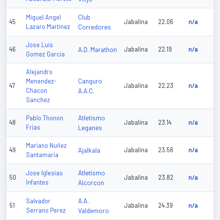
Club
Miguel Angel
45
Jabalina
22.06
n/a
Lazaro Martinez
Corredores
Jose Luis
46
A.D. Marathon
Jabalina
22.19
n/a
Gomez Garcia
Alejandro
Canguro
Menendez-
47
Jabalina
22.23
n/a
Chacon
A.A.C.
Sanchez
Atletismo
Pablo Thonon
48
Jabalina
23.14
n/a
Frias
Leganes
Mariano Nuñez
49
Ajalkala
Jabalina
23.56
n/a
Santamaria
Atletismo
Jose Iglesias
50
Jabalina
23.82
n/a
Infantes
Alcorcon
A.A.
Salvador
51
Jabalina
24.39
n/a
Serrano Perez
Valdemoro