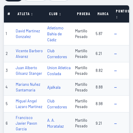
PUNTOS
#
ATLETA ↕
CLUB ↕
PRUEBA
MARCA
↕
Atletismo
David Martinez
Martillo
1
Bahía de
5.87
—
Gonzalez
Pesado
Cádiz
Club
Vicente Barbero
Martillo
2
6.21
—
Alvarez
Corredores
Pesado
Union Atletica
Juan Alberto
Martillo
3
8.82
—
Gilsanz Stanger
Coslada
Pesado
Mariano Nuñez
Martillo
4
Ajalkala
8.88
—
Santamaria
Pesado
Club
Miguel Angel
Martillo
5
8.98
—
Lazaro Martinez
Corredores
Pesado
Francisco
A. A.
Martillo
6
Javier Pavon
9.21
—
Moratalaz
Pesado
Garcia