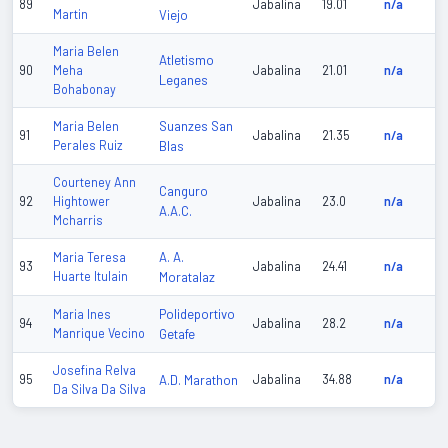
89
Jabalina
19.01
n/a
Martin
Viejo
Maria Belen
Atletismo
90
Meha
Jabalina
21.01
n/a
Leganes
Bohabonay
Suanzes San
Maria Belen
91
Jabalina
21.35
n/a
Perales Ruiz
Blas
Courteney Ann
Canguro
92
Hightower
Jabalina
23.0
n/a
A.A.C.
Mcharris
A. A.
Maria Teresa
93
Jabalina
24.41
n/a
Huarte Itulain
Moratalaz
Polideportivo
Maria Ines
94
Jabalina
28.2
n/a
Manrique Vecino
Getafe
Josefina Relva
95
A.D. Marathon
Jabalina
34.88
n/a
Da Silva Da Silva