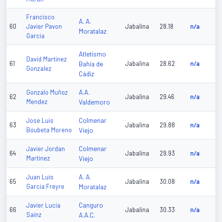
Francisco
A. A.
60
Javier Pavon
Jabalina
28.18
n/a
Moratalaz
Garcia
Atletismo
David Martinez
61
Bahía de
Jabalina
28.62
n/a
Gonzalez
Cádiz
A.A.
Gonzalo Muñoz
62
Jabalina
29.46
n/a
Mendez
Valdemoro
Colmenar
Jose Luis
63
Jabalina
29.88
n/a
Boubeta Moreno
Viejo
Colmenar
Javier Jordan
64
Jabalina
29.93
n/a
Martinez
Viejo
A. A.
Juan Luis
65
Jabalina
30.08
n/a
Garcia Freyre
Moratalaz
Canguro
Javier Lucia
66
Jabalina
30.33
n/a
Sainz
A.A.C.