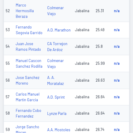
Marco
Colmenar
52
Hermosilla
Jabalina
25.31
n/a
Viejo
Beraza
Fernando
53
A.D. Marathon
Jabalina
25.49
n/a
Segovia Garrido
CA Torrejon
Juan Jose
54
Jabalina
25.8
n/a
Ramos Pintado
De Ardoz
Colmenar
Manuel Cascon
55
Jabalina
25.99
n/a
Sanchez Rodilla
Viejo
A. A.
Jose Sanchez
56
Jabalina
26.63
n/a
Moreno
Moratalaz
Carlos Manuel
57
A.D. Sprint
Jabalina
26.64
n/a
Martin Garcia
Fernando Cobo
58
Lynze Parla
Jabalina
26.64
n/a
Fernandez
Jorge Sancho
59
A.A. Mostoles
Jabalina
26.74
n/a
Moran