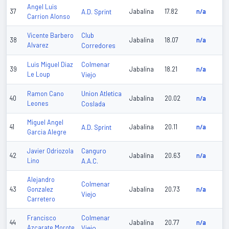
Angel Luis
37
A.D. Sprint
Jabalina
17.82
n/a
Carrion Alonso
Club
Vicente Barbero
38
Jabalina
18.07
n/a
Alvarez
Corredores
Colmenar
Luis Miguel Diaz
39
Jabalina
18.21
n/a
Le Loup
Viejo
Union Atletica
Ramon Cano
40
Jabalina
20.02
n/a
Leones
Coslada
Miguel Angel
41
A.D. Sprint
Jabalina
20.11
n/a
Garcia Alegre
Canguro
Javier Odriozola
42
Jabalina
20.63
n/a
Lino
A.A.C.
Alejandro
Colmenar
43
Gonzalez
Jabalina
20.73
n/a
Viejo
Carretero
Colmenar
Francisco
44
Jabalina
20.77
n/a
Azcarate Morote
Viejo