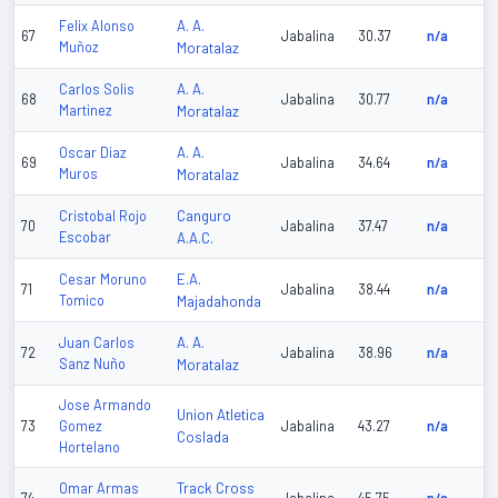
A. A.
Felix Alonso
67
Jabalina
30.37
n/a
Muñoz
Moratalaz
A. A.
Carlos Solis
68
Jabalina
30.77
n/a
Martinez
Moratalaz
A. A.
Oscar Diaz
69
Jabalina
34.64
n/a
Muros
Moratalaz
Canguro
Cristobal Rojo
70
Jabalina
37.47
n/a
Escobar
A.A.C.
E.A.
Cesar Moruno
71
Jabalina
38.44
n/a
Tomico
Majadahonda
A. A.
Juan Carlos
72
Jabalina
38.96
n/a
Sanz Nuño
Moratalaz
Jose Armando
Union Atletica
73
Gomez
Jabalina
43.27
n/a
Coslada
Hortelano
Track Cross
Omar Armas