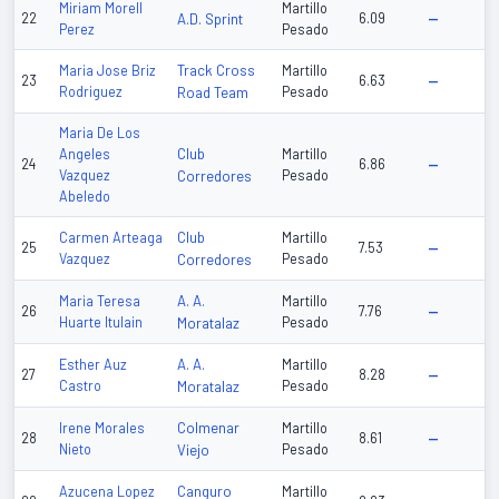
Miriam Morell
Martillo
22
A.D. Sprint
6.09
—
Perez
Pesado
Track Cross
Maria Jose Briz
Martillo
23
6.63
—
Rodriguez
Road Team
Pesado
Maria De Los
Club
Angeles
Martillo
24
6.86
—
Vazquez
Corredores
Pesado
Abeledo
Club
Carmen Arteaga
Martillo
25
7.53
—
Vazquez
Corredores
Pesado
A. A.
Maria Teresa
Martillo
26
7.76
—
Huarte Itulain
Moratalaz
Pesado
A. A.
Esther Auz
Martillo
27
8.28
—
Castro
Moratalaz
Pesado
Colmenar
Irene Morales
Martillo
28
8.61
—
Nieto
Viejo
Pesado
Canguro
Azucena Lopez
Martillo