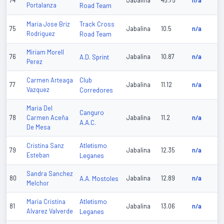
74
Jabalina
45.75
n/a
Portalanza
Road Team
Track Cross
Maria Jose Briz
75
Jabalina
10.5
n/a
Rodriguez
Road Team
Miriam Morell
76
A.D. Sprint
Jabalina
10.87
n/a
Perez
Club
Carmen Arteaga
77
Jabalina
11.12
n/a
Vazquez
Corredores
Maria Del
Canguro
78
Carmen Aceña
Jabalina
11.2
n/a
A.A.C.
De Mesa
Atletismo
Cristina Sanz
79
Jabalina
12.35
n/a
Esteban
Leganes
Sandra Sanchez
80
A.A. Mostoles
Jabalina
12.89
n/a
Melchor
Atletismo
Maria Cristina
81
Jabalina
13.06
n/a
Alvarez Valverde
Leganes