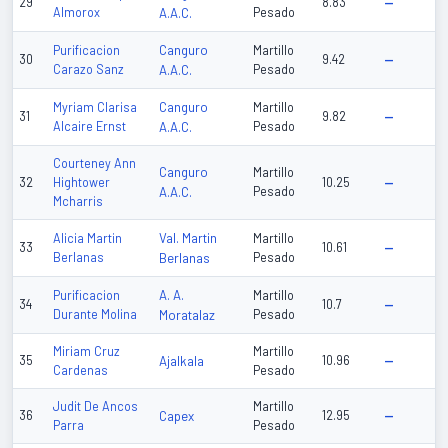
29
8.83
—
Almorox
A.A.C.
Pesado
Canguro
Purificacion
Martillo
30
9.42
—
Carazo Sanz
A.A.C.
Pesado
Canguro
Myriam Clarisa
Martillo
31
9.82
—
Alcaire Ernst
A.A.C.
Pesado
Courteney Ann
Canguro
Martillo
32
Hightower
10.25
—
A.A.C.
Pesado
Mcharris
Val. Martin
Alicia Martin
Martillo
33
10.61
—
Berlanas
Berlanas
Pesado
A. A.
Purificacion
Martillo
34
10.7
—
Durante Molina
Moratalaz
Pesado
Miriam Cruz
Martillo
35
Ajalkala
10.96
—
Cardenas
Pesado
Judit De Ancos
Martillo
36
Capex
12.95
—
Parra
Pesado