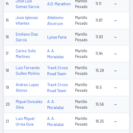
Jose Luis
Martillo
14
A.D. Marathon
11.11
—
Gomez Garcia
Pesado
Atletismo
Jose Iglesias
Martillo
15
11.87
—
Infantes
Alcorcon
Pesado
Emiliano Diaz
Martillo
16
Lynze Parla
11.93
—
Garcia
Pesado
A. A.
Carlos Solis
Martillo
17
11.94
—
Martinez
Moratalaz
Pesado
Track Cross
Luis Fernando
Martillo
18
15.28
—
Guillen Moñino
Road Team
Pesado
Track Cross
Andres Lopez
Martillo
19
15.5
—
Alonso
Road Team
Pesado
A. A.
Miguel Gonzalez
Martillo
20
15.56
—
Silva
Moratalaz
Pesado
A. A.
Luis Miguel
Martillo
21
16.25
—
Urrea Guia
Moratalaz
Pesado