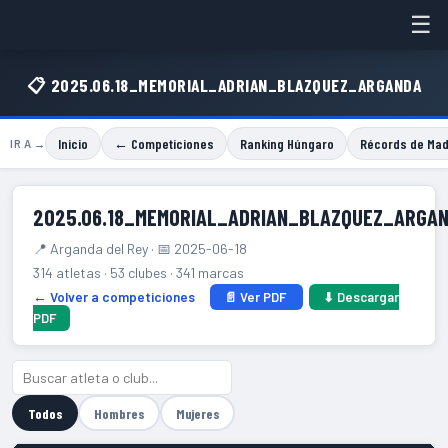
☰
📋 2025.06.18_MEMORIAL_ADRIAN_BLAZQUEZ_ARGANDA
Inicio
← Competiciones
Ranking Húngaro
Récords de Mad
IR A →
2025.06.18_MEMORIAL_ADRIAN_BLAZQUEZ_ARGA
📍 Arganda del Rey · 📅 2025-06-18
314 atletas · 53 clubes · 341 marcas
← Volver a competiciones
📄 Ver PDF
⬇ Descargar
PDF
Todos
Hombres
Mujeres