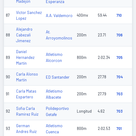
Madejon
Esperanza
Victor Sanchez
87
A.A. Valdemoro
400mv
59.44
710
Lopez
Alejandro
At.
88
Cabezali
200m
23.71
706
Arroyomolinos
Jimenez
Daniel
Atletismo
89
Hernandez
800m
2:02.34
705
Alcorcon
Martin
Carla Alonso
90
ED Santander
200m
27.78
704
Martin
Atletismo
Carla Matas
91
200m
27.79
703
Espartero
Albacete
Polideportivo
Sofia Carla
92
Longitud
4.62
703
Ramirez Ruiz
Getafe
Atletismo
German
93
800m
2:02.53
701
Andres Ruiz
Cuenca