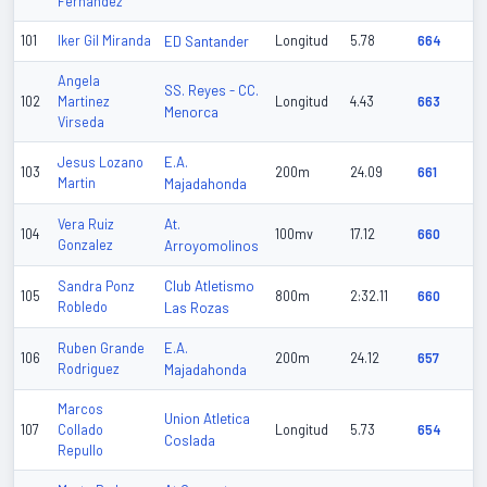
Fernandez
101
Iker Gil Miranda
ED Santander
Longitud
5.78
664
Angela
SS. Reyes - CC.
102
Martinez
Longitud
4.43
663
Menorca
Virseda
E.A.
Jesus Lozano
103
200m
24.09
661
Martin
Majadahonda
At.
Vera Ruiz
104
100mv
17.12
660
Gonzalez
Arroyomolinos
Club Atletismo
Sandra Ponz
105
800m
2:32.11
660
Robledo
Las Rozas
E.A.
Ruben Grande
106
200m
24.12
657
Rodriguez
Majadahonda
Marcos
Union Atletica
107
Collado
Longitud
5.73
654
Coslada
Repullo