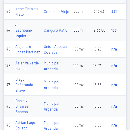
Irene Morales
173
Colmenar Viejo
800m
3:13.43
221
Nieto
Jesus
Canguro A.A.C.
174
Escribano
800m
2:33.80
158
Izquierdo
Union Atletica
Alejandro
175
100mv
15.25
n/a
Lopez Martinez
Coslada
Municipal
Asier Valverde
176
100mv
15.47
n/a
Guillen
Arganda
Diego
Municipal
177
Peñaranda
100mv
15.56
n/a
Arganda
Bravo
Daniel Ji
Municipal
178
Olivares
100mv
16.68
n/a
Arganda
Sancho
Municipal
Adrian Lago
179
100mv
16.89
n/a
Collado
Arganda