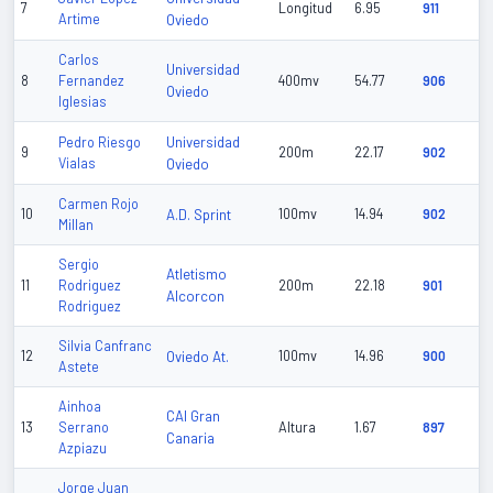
7
Longitud
6.95
911
Artime
Oviedo
Carlos
Universidad
8
Fernandez
400mv
54.77
906
Oviedo
Iglesias
Universidad
Pedro Riesgo
9
200m
22.17
902
Vialas
Oviedo
Carmen Rojo
10
A.D. Sprint
100mv
14.94
902
Millan
Sergio
Atletismo
11
Rodriguez
200m
22.18
901
Alcorcon
Rodriguez
Silvia Canfranc
12
Oviedo At.
100mv
14.96
900
Astete
Ainhoa
CAI Gran
13
Serrano
Altura
1.67
897
Canaria
Azpiazu
Jorge Juan