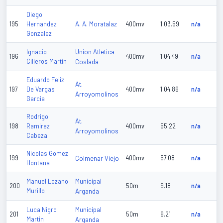
Diego
A. A. Moratalaz
195
Hernandez
400mv
1:03.59
n/a
Gonzalez
Union Atletica
Ignacio
196
400mv
1:04.49
n/a
Cilleros Martin
Coslada
Eduardo Feliz
At.
197
De Vargas
400mv
1:04.86
n/a
Arroyomolinos
Garcia
Rodrigo
At.
198
Ramirez
400mv
55.22
n/a
Arroyomolinos
Cabeza
Nicolas Gomez
199
Colmenar Viejo
400mv
57.08
n/a
Hontana
Municipal
Manuel Lozano
200
50m
9.18
n/a
Murillo
Arganda
Municipal
Luca Nigro
201
50m
9.21
n/a
Martin
Arganda