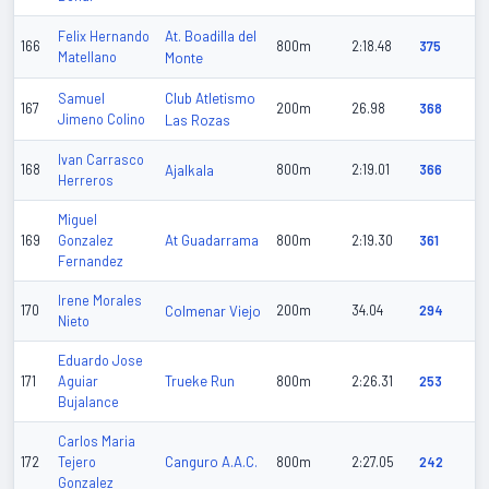
At. Boadilla del
Felix Hernando
166
800m
2:18.48
375
Matellano
Monte
Club Atletismo
Samuel
167
200m
26.98
368
Jimeno Colino
Las Rozas
Ivan Carrasco
168
Ajalkala
800m
2:19.01
366
Herreros
Miguel
At Guadarrama
169
Gonzalez
800m
2:19.30
361
Fernandez
Irene Morales
170
Colmenar Viejo
200m
34.04
294
Nieto
Eduardo Jose
Trueke Run
171
Aguiar
800m
2:26.31
253
Bujalance
Carlos Maria
Canguro A.A.C.
172
Tejero
800m
2:27.05
242
Gonzalez