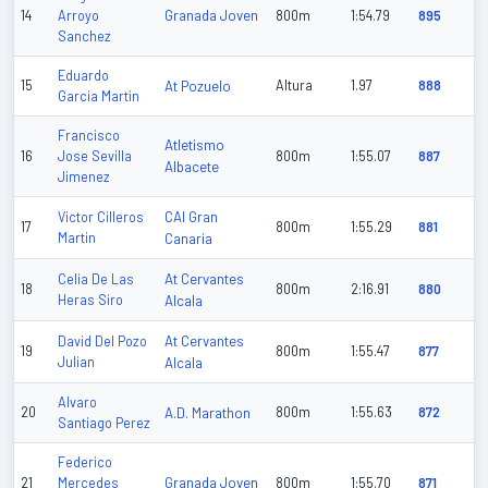
Granada Joven
14
Arroyo
800m
1:54.79
895
Sanchez
Eduardo
15
At Pozuelo
Altura
1.97
888
Garcia Martin
Francisco
Atletismo
16
Jose Sevilla
800m
1:55.07
887
Albacete
Jimenez
CAI Gran
Victor Cilleros
17
800m
1:55.29
881
Martin
Canaria
At Cervantes
Celia De Las
18
800m
2:16.91
880
Heras Siro
Alcala
At Cervantes
David Del Pozo
19
800m
1:55.47
877
Julian
Alcala
Alvaro
20
A.D. Marathon
800m
1:55.63
872
Santiago Perez
Federico
Granada Joven
21
Mercedes
800m
1:55.70
871