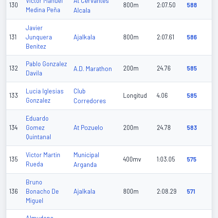
At Cervantes
Victor Manuel
130
800m
2:07.50
588
Medina Peña
Alcala
Javier
Ajalkala
131
Junquera
800m
2:07.61
586
Benitez
Pablo Gonzalez
132
A.D. Marathon
200m
24.76
585
Davila
Club
Lucia Iglesias
133
Longitud
4.06
585
Gonzalez
Corredores
Eduardo
At Pozuelo
134
Gomez
200m
24.78
583
Quintanal
Municipal
Victor Martin
135
400mv
1:03.05
575
Rueda
Arganda
Bruno
Ajalkala
136
Bonacho De
800m
2:08.29
571
Miguel