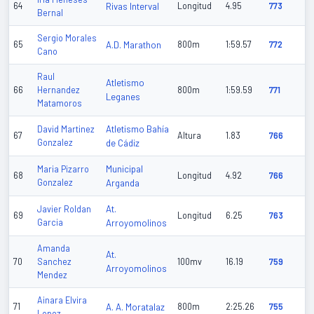
64
Rivas Interval
Longitud
4.95
773
Bernal
Sergio Morales
65
A.D. Marathon
800m
1:59.57
772
Cano
Raul
Atletismo
66
Hernandez
800m
1:59.59
771
Leganes
Matamoros
Atletismo Bahía
David Martinez
67
Altura
1.83
766
Gonzalez
de Cádiz
Municipal
Maria Pizarro
68
Longitud
4.92
766
Gonzalez
Arganda
At.
Javier Roldan
69
Longitud
6.25
763
Garcia
Arroyomolinos
Amanda
At.
70
Sanchez
100mv
16.19
759
Arroyomolinos
Mendez
Ainara Elvira
71
A. A. Moratalaz
800m
2:25.26
755
Lopez