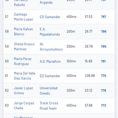
Arganda
Rebollo
Santiago
57
ED Santander
400mv
57.53
787
Martin Lopez
E.A.
Maria Galvan
58
200m
26.77
786
Blanco
Majadahonda
At.
Sheila Orozco
59
200m
26.78
785
Martinez
Arroyomolinos
Marta Perez
60
A.D. Marathon
100mv
15.99
781
Rodriguez
Maria Del Valle
61
ED Santander
400mv
1:08.88
779
Diaz Garcia
Universidad
Javier Lopez
62
200m
23.12
778
Artime
Oviedo
Track Cross
Jorge Corpas
63
400mv
57.88
773
Chelle
Road Team
Iria Meneses