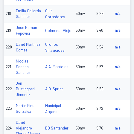
Club
Emilio Gallardo
218
50mv
9.29
n/a
Sanchez
Corredores
Jose Roman
219
Colmenar Viejo
50mv
9.40
n/a
Popovici
Cronos
David Martinez
220
50mv
9.54
n/a
Gomez
Villaviciosa
Nicolas
A.A. Mostoles
221
Sancho
50mv
9.57
n/a
Sanchez
Jon
A.D. Sprint
222
Bustingorri
50mv
9.59
n/a
Jimenez
Municipal
Martin Fins
223
50mv
9.72
n/a
Gonzalez
Arganda
David
ED Santander
224
Alejandro
50mv
9.76
n/a
Flores Alvarez