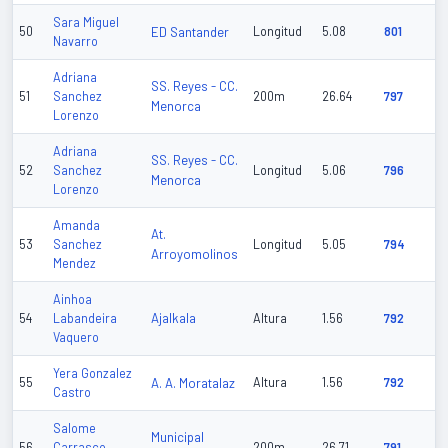
Sara Miguel
50
ED Santander
Longitud
5.08
801
Navarro
Adriana
SS. Reyes - CC.
51
Sanchez
200m
26.64
797
Menorca
Lorenzo
Adriana
SS. Reyes - CC.
52
Sanchez
Longitud
5.06
796
Menorca
Lorenzo
Amanda
At.
53
Sanchez
Longitud
5.05
794
Arroyomolinos
Mendez
Ainhoa
Ajalkala
54
Labandeira
Altura
1.56
792
Vaquero
Yera Gonzalez
55
A. A. Moratalaz
Altura
1.56
792
Castro
Salome
Municipal
56
Carrasco
200m
26.71
791