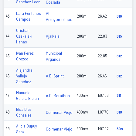
Sanchez Leon
Coslada
At.
Lara Fentanes
43
200m
26.42
816
Campos
Arroyomolinos
Cristian
Ajalkala
44
Czekalski
200m
22.83
815
Hanas
Municipal
Ivan Perez
45
200m
22.85
812
Orozco
Arganda
Alejandra
A.D. Sprint
46
Vallejo
200m
26.46
812
Sanchez
Manuela
47
A.D. Marathon
400mv
1:07.66
811
Galera Bibian
Elsa Diaz
48
Colmenar Viejo
400mv
1:07.70
810
Gonzalez
Alicia Dupuy
49
Colmenar Viejo
400mv
1:07.92
804
Sanz