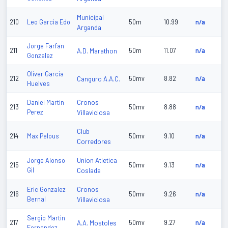
Municipal
210
Leo Garcia Edo
50m
10.99
n/a
Arganda
Jorge Farfan
211
A.D. Marathon
50m
11.07
n/a
Gonzalez
Oliver Garcia
212
Canguro A.A.C.
50mv
8.82
n/a
Huelves
Cronos
Daniel Martin
213
50mv
8.88
n/a
Perez
Villaviciosa
Club
214
Max Pelous
50mv
9.10
n/a
Corredores
Union Atletica
Jorge Alonso
215
50mv
9.13
n/a
Gil
Coslada
Cronos
Eric Gonzalez
216
50mv
9.26
n/a
Bernal
Villaviciosa
Sergio Martin
217
A.A. Mostoles
50mv
9.27
n/a
Fernandez