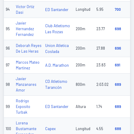
Victor Ortiz
94
ED Santander
Longitud
5.95
700
Dasi
Javier
Club Atletismo
95
Hernandez
200m
23.77
698
Las Rozas
Fernandez
Union Atletica
Deborah Reyes
96
200m
27.88
696
De Las Heras
Coslada
Marcos Mateo
97
A.D. Marathon
200m
23.83
691
Martinez
Javier
CD Atletismo
98
Manzanares
800m
2:03.02
689
Tarancón
Amor
Rodrigo
ED Santander
99
Exposito
Altura
1.74
689
Turbak
Lorena
Capex
100
Bustamante
Longitud
4.55
688