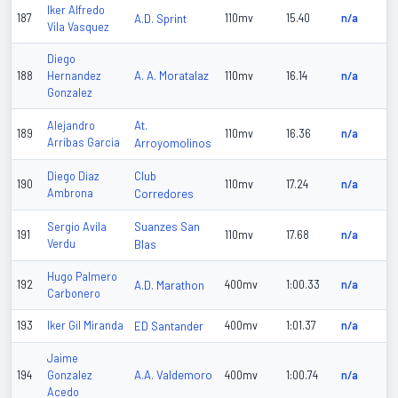
Iker Alfredo
187
A.D. Sprint
110mv
15.40
n/a
Vila Vasquez
Diego
A. A. Moratalaz
188
Hernandez
110mv
16.14
n/a
Gonzalez
At.
Alejandro
189
110mv
16.36
n/a
Arribas Garcia
Arroyomolinos
Club
Diego Diaz
190
110mv
17.24
n/a
Ambrona
Corredores
Suanzes San
Sergio Avila
191
110mv
17.68
n/a
Verdu
Blas
Hugo Palmero
192
A.D. Marathon
400mv
1:00.33
n/a
Carbonero
193
Iker Gil Miranda
ED Santander
400mv
1:01.37
n/a
Jaime
A.A. Valdemoro
194
Gonzalez
400mv
1:00.74
n/a
Acedo