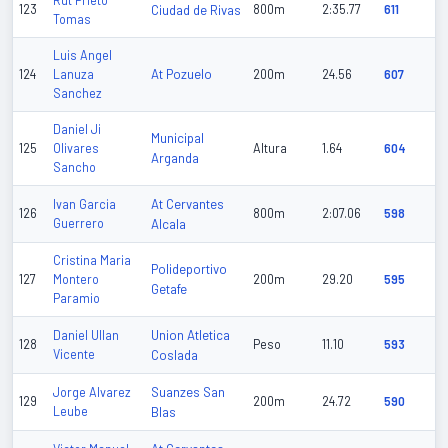
Rut Prieto
123
Ciudad de Rivas
800m
2:35.77
611
Tomas
Luis Angel
At Pozuelo
124
Lanuza
200m
24.56
607
Sanchez
Daniel Ji
Municipal
125
Olivares
Altura
1.64
604
Arganda
Sancho
At Cervantes
Ivan Garcia
126
800m
2:07.06
598
Guerrero
Alcala
Cristina Maria
Polideportivo
127
Montero
200m
29.20
595
Getafe
Paramio
Union Atletica
Daniel Ullan
128
Peso
11.10
593
Vicente
Coslada
Suanzes San
Jorge Alvarez
129
200m
24.72
590
Leube
Blas