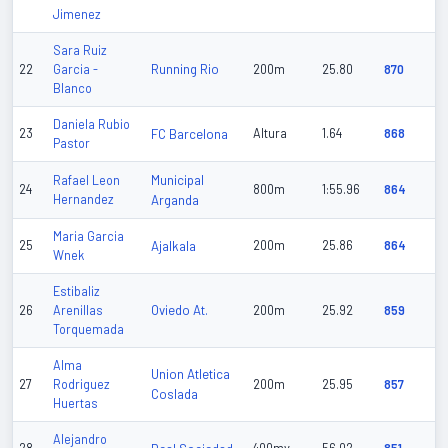
Jimenez
Sara Ruiz
Running Rio
22
Garcia -
200m
25.80
870
Blanco
Daniela Rubio
23
FC Barcelona
Altura
1.64
868
Pastor
Municipal
Rafael Leon
24
800m
1:55.96
864
Hernandez
Arganda
Maria Garcia
25
Ajalkala
200m
25.86
864
Wnek
Estibaliz
Oviedo At.
26
Arenillas
200m
25.92
859
Torquemada
Alma
Union Atletica
27
Rodriguez
200m
25.95
857
Coslada
Huertas
Alejandro