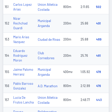
Union Atletica
Carlos Lopez
151
800m
2:11.65
502
Arias
Coslada
Nizar
Municipal
152
Rechchad
200m
25.66
491
Arganda
Ouardi
Mario Arias
153
Ciudad de Rivas
200m
25.68
489
Vazquez
Eduardo
Club
154
Rodriguez
200m
25.76
481
Corredores
Moron
Municipal
Jaime Palomo
155
400mv
1:05.92
478
Herranz
Arganda
Pablo Barroso
156
A.D. Marathon
800m
2:12.99
476
Gonzalez
Union Atletica
Lucia De
157
800m
2:49.77
443
Frutos Lancha
Coslada
Polideportivo
Daryna