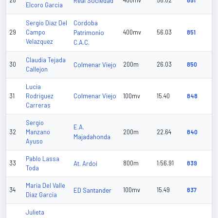
28
Real Sociedad
400mv
56.02
851
Elcoro Garcia
Cordoba
Sergio Diaz Del
29
Campo
Patrimonio
400mv
56.03
851
Velazquez
C.A.C.
Claudia Tejada
30
Colmenar Viejo
200m
26.03
850
Callejon
Lucia
Colmenar Viejo
31
Rodriguez
100mv
15.40
848
Carreras
Sergio
E.A.
32
Manzano
200m
22.64
840
Majadahonda
Ayuso
Pablo Lassa
33
At. Ardoi
800m
1:56.91
839
Toda
Maria Del Valle
34
ED Santander
100mv
15.49
837
Diaz Garcia
Julieta