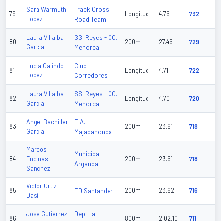
Track Cross
Sara Warmuth
79
Longitud
4.76
732
Lopez
Road Team
SS. Reyes - CC.
Laura Villalba
80
200m
27.46
729
Garcia
Menorca
Club
Lucia Galindo
81
Longitud
4.71
722
Lopez
Corredores
SS. Reyes - CC.
Laura Villalba
82
Longitud
4.70
720
Garcia
Menorca
E.A.
Angel Bachiller
83
200m
23.61
718
Garcia
Majadahonda
Marcos
Municipal
84
Encinas
200m
23.61
718
Arganda
Sanchez
Victor Ortiz
85
ED Santander
200m
23.62
716
Dasi
Dep. La
Jose Gutierrez
86
800m
2:02.10
711