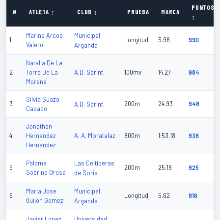
PUNTOS
#
ATLETA ↕
CLUB ↕
PRUEBA
MARCA
↕
Municipal
Marina Arcos
1
Longitud
5.96
990
Valero
Arganda
Natalia De La
A.D. Sprint
2
Torre De La
100mv
14.27
984
Morena
Silvia Suazo
3
A.D. Sprint
200m
24.93
948
Casado
Jonathan
A. A. Moratalaz
4
Hernandez
800m
1:53.18
938
Hernandez
Las Celtiberas
Paloma
5
200m
25.18
925
Sobrino Orosa
de Soria
Municipal
Maria Jose
6
Longitud
5.62
916
Quilon Gomez
Arganda
Universidad
Javier Lopez