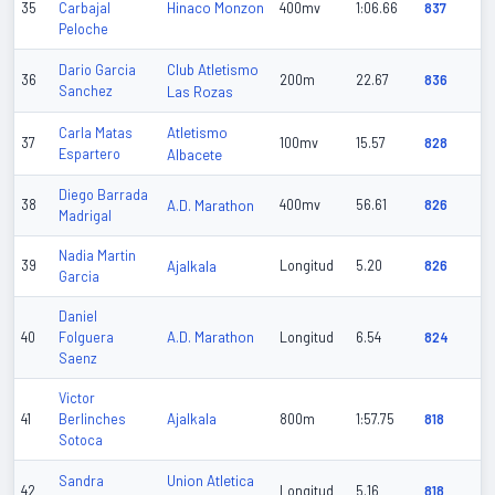
Hinaco Monzon
35
Carbajal
400mv
1:06.66
837
Peloche
Club Atletismo
Dario Garcia
36
200m
22.67
836
Sanchez
Las Rozas
Atletismo
Carla Matas
37
100mv
15.57
828
Espartero
Albacete
Diego Barrada
38
A.D. Marathon
400mv
56.61
826
Madrigal
Nadia Martin
39
Ajalkala
Longitud
5.20
826
Garcia
Daniel
A.D. Marathon
40
Folguera
Longitud
6.54
824
Saenz
Victor
Ajalkala
41
Berlinches
800m
1:57.75
818
Sotoca
Union Atletica
Sandra
42
Longitud
5.16
818