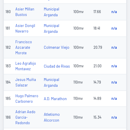
Municipal
Asier Millan
180
100mv
17.66
n/a
Bustos
Arganda
Municipal
Asier Dongil
181
100mv
18.41
n/a
Navarro
Arganda
Francisco
Colmenar Viejo
182
Azcarate
100mv
20.79
n/a
Morote
Leo Agrafojo
183
Ciudad de Rivas
100mv
21.00
n/a
Montavez
Municipal
Jesus Muiña
184
110mv
14.79
n/a
Salazar
Arganda
Hugo Palmero
185
A.D. Marathon
110mv
14.89
n/a
Carbonero
Adrian Aedo
Atletismo
186
Garcia-
110mv
15.34
n/a
Alcorcon
Redondo