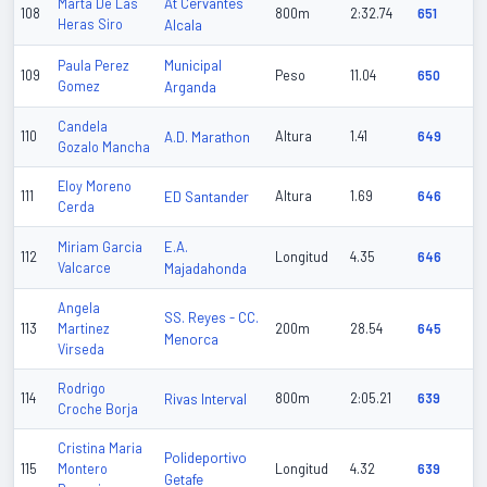
At Cervantes
Marta De Las
108
800m
2:32.74
651
Heras Siro
Alcala
Municipal
Paula Perez
109
Peso
11.04
650
Gomez
Arganda
Candela
110
A.D. Marathon
Altura
1.41
649
Gozalo Mancha
Eloy Moreno
111
ED Santander
Altura
1.69
646
Cerda
E.A.
Miriam Garcia
112
Longitud
4.35
646
Valcarce
Majadahonda
Angela
SS. Reyes - CC.
113
Martinez
200m
28.54
645
Menorca
Virseda
Rodrigo
114
Rivas Interval
800m
2:05.21
639
Croche Borja
Cristina Maria
Polideportivo
115
Montero
Longitud
4.32
639
Getafe