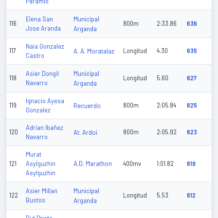
Paramio
Municipal
Elena San
116
800m
2:33.86
636
Jose Aranda
Arganda
Naia Gonzalez
117
A. A. Moratalaz
Longitud
4.30
635
Castro
Municipal
Asier Dongil
118
Longitud
5.60
627
Navarro
Arganda
Ignacio Ayesa
119
Recuerdo
800m
2:05.84
625
Gonzalez
Adrian Ibañez
120
At. Ardoi
800m
2:05.92
623
Navarro
Murat
A.D. Marathon
121
Asylguzhin
400mv
1:01.82
619
Asylguzhin
Municipal
Asier Millan
122
Longitud
5.53
612
Bustos
Arganda