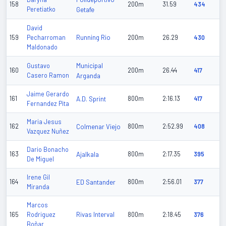
158
200m
31.59
434
Peretiatko
Getafe
David
Running Rio
159
Pecharroman
200m
26.29
430
Maldonado
Municipal
Gustavo
160
200m
26.44
417
Casero Ramon
Arganda
Jaime Gerardo
161
A.D. Sprint
800m
2:16.13
417
Fernandez Pita
Maria Jesus
162
Colmenar Viejo
800m
2:52.99
408
Vazquez Nuñez
Dario Bonacho
163
Ajalkala
800m
2:17.35
395
De Miguel
Irene Gil
164
ED Santander
800m
2:56.01
377
Miranda
Marcos
Rivas Interval
165
Rodriguez
800m
2:18.45
376
Boñar