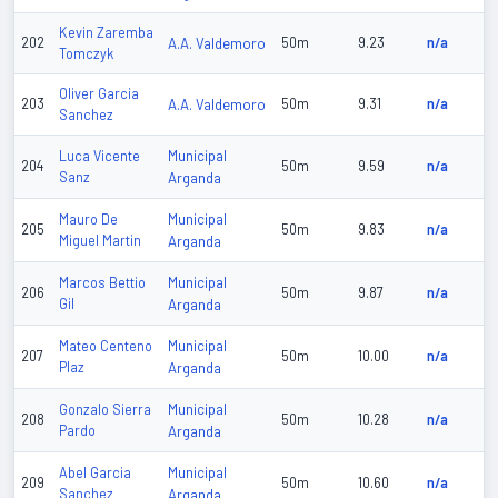
Kevin Zaremba
202
A.A. Valdemoro
50m
9.23
n/a
Tomczyk
Oliver Garcia
203
A.A. Valdemoro
50m
9.31
n/a
Sanchez
Municipal
Luca Vicente
204
50m
9.59
n/a
Sanz
Arganda
Municipal
Mauro De
205
50m
9.83
n/a
Miguel Martin
Arganda
Municipal
Marcos Bettio
206
50m
9.87
n/a
Gil
Arganda
Municipal
Mateo Centeno
207
50m
10.00
n/a
Plaz
Arganda
Municipal
Gonzalo Sierra
208
50m
10.28
n/a
Pardo
Arganda
Municipal
Abel Garcia
209
50m
10.60
n/a
Sanchez
Arganda