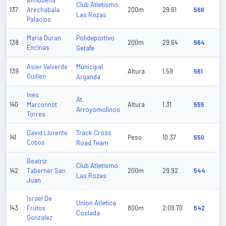
Almudena
Club Atletismo
137
Arechabala
200m
29.61
566
Las Rozas
Palacios
Polideportivo
Maria Duran
138
200m
29.64
564
Encinas
Getafe
Municipal
Asier Valverde
139
Altura
1.59
561
Guillen
Arganda
Ines
At.
140
Marconnot
Altura
1.31
555
Arroyomolinos
Torres
Track Cross
David Llorente
141
Peso
10.37
550
Cobos
Road Team
Beatriz
Club Atletismo
142
Taberner San
200m
29.92
544
Las Rozas
Juan
Israel De
Union Atletica
143
Frutos
800m
2:09.70
542
Coslada
Gonzalez