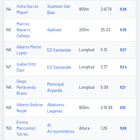
Suanzes San
Sofia Garcia
144
800m
2:41.79
536
Miguel
Blas
Marcos
Ajalkala
145
Navarro
200m
25.23
535
Gallego
Alberto Martin
146
ED Santander
Longitud
5.12
527
Lopez
Isabel Ortiz
147
ED Santander
Longitud
3.77
524
Dasi
Diego
Municipal
148
Peñaranda
Longitud
5.09
521
Arganda
Bravo
Atletismo
Alberto Beltran
149
800m
2:10.99
515
Nogal
Leganes
Emma
At.
150
Marconnot
Altura
1.26
509
Arroyomolinos
Torres