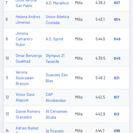
Jose Varona
7
A.D. Marathon
Milla
4:38.2
657
San Pablo
Union Atletica
Helena Andres
8
Milla
5:43.1
654
Jimenez
Coslada
Jimena
A.D. Sprint
9
Camarero
Milla
5:44.0
649
Rubin
Olympus 21
Omar Benzerga
10
Milla
4:39.5
645
Ouakhad
Tenerife
Verona
Suanzes San
11
Alserawan
Milla
5:49.2
621
Blas
Braojos
CAP
Victor Sanz
12
Milla
4:42.5
617
Alapont
Alcobendas
At Cervantes
Daniel Romero
13
Milla
4:42.9
613
Granados
Alcala
Adrian Ibañez
14
At Pozuelo
Milla
4:44.7
596