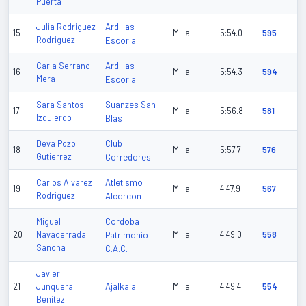
Puerta
Ardillas-
Julia Rodriguez
15
Milla
5:54.0
595
Rodriguez
Escorial
Ardillas-
Carla Serrano
16
Milla
5:54.3
594
Mera
Escorial
Suanzes San
Sara Santos
17
Milla
5:56.8
581
Izquierdo
Blas
Club
Deva Pozo
18
Milla
5:57.7
576
Gutierrez
Corredores
Atletismo
Carlos Alvarez
19
Milla
4:47.9
567
Rodriguez
Alcorcon
Cordoba
Miguel
20
Navacerrada
Patrimonio
Milla
4:49.0
558
Sancha
C.A.C.
Javier
Ajalkala
21
Junquera
Milla
4:49.4
554
Benitez