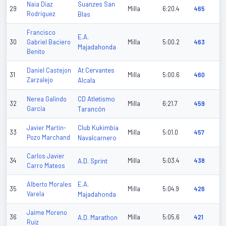
Suanzes San
Naia Diaz
29
Milla
6:20.4
465
Rodriguez
Blas
Francisco
E.A.
30
Gabriel Baciero
Milla
5:00.2
463
Majadahonda
Benito
At Cervantes
Daniel Castejon
31
Milla
5:00.6
460
Zarzalejo
Alcala
CD Atletismo
Nerea Galindo
32
Milla
6:21.7
459
Garcia
Tarancón
Club Kukimbia
Javier Martin-
33
Milla
5:01.0
457
Pozo Marchand
Navalcarnero
Carlos Javier
34
A.D. Sprint
Milla
5:03.4
438
Carro Mateos
E.A.
Alberto Morales
35
Milla
5:04.9
426
Varela
Majadahonda
Jaime Moreno
36
A.D. Marathon
Milla
5:05.6
421
Ruiz