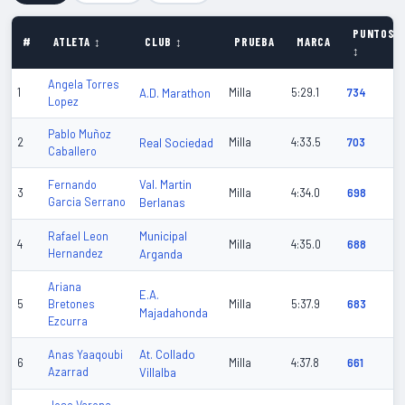
PUNTOS
#
ATLETA ↕
CLUB ↕
PRUEBA
MARCA
↕
Angela Torres
1
A.D. Marathon
Milla
5:29.1
734
Lopez
Pablo Muñoz
2
Real Sociedad
Milla
4:33.5
703
Caballero
Val. Martin
Fernando
3
Milla
4:34.0
698
Garcia Serrano
Berlanas
Municipal
Rafael Leon
4
Milla
4:35.0
688
Hernandez
Arganda
Ariana
E.A.
5
Bretones
Milla
5:37.9
683
Majadahonda
Ezcurra
At. Collado
Anas Yaaqoubi
6
Milla
4:37.8
661
Azarrad
Villalba