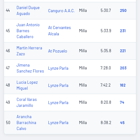
Daniel Duque
44
Canguro A.A.C.
Milla
5:30.7
250
Aguado
Juan Antonio
At Cervantes
45
Barnes
Milla
5:33.9
231
Alcala
Caballero
Martin Herrera
46
At Pozuelo
Milla
5:35.8
221
Zazo
Jimena
47
Lynze Parla
Milla
7:28.0
203
Sanchez Flores
Lucia Lopez
48
Lynze Parla
Milla
7:42.2
162
Miguel
Coral Varas
49
Lynze Parla
Milla
8:20.8
74
Jaramillo
Arancha
Lynze Parla
50
Barrachina
Milla
8:38.2
45
Calvo