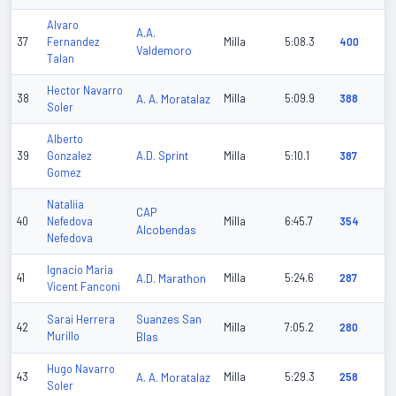
Alvaro
A.A.
37
Fernandez
Milla
5:08.3
400
Valdemoro
Talan
Hector Navarro
38
A. A. Moratalaz
Milla
5:09.9
388
Soler
Alberto
A.D. Sprint
39
Gonzalez
Milla
5:10.1
387
Gomez
Nataliia
CAP
40
Nefedova
Milla
6:45.7
354
Alcobendas
Nefedova
Ignacio Maria
41
A.D. Marathon
Milla
5:24.6
287
Vicent Fanconi
Suanzes San
Sarai Herrera
42
Milla
7:05.2
280
Murillo
Blas
Hugo Navarro
43
A. A. Moratalaz
Milla
5:29.3
258
Soler