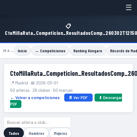
☰
📋
CtoMillaRuta_Competicion_ResultadosComp_260302T1215
Inicio
← Competiciones
Ranking Húngaro
Récords de Mad
IR A →
CtoMillaRuta_Competicion_ResultadosComp_26
📍 Madrid · 📅 2026-03-01
50 atletas · 26 clubes · 50 marcas
← Volver a competiciones
📄 Ver PDF
⬇ Descargar
PDF
Todos
Hombres
Mujeres