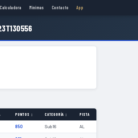
Calculadora
Mínimas
Contacto
App
23T130556
A
PUNTOS ↕
CATEGORÍA ↕
PISTA
850
Sub16
AL