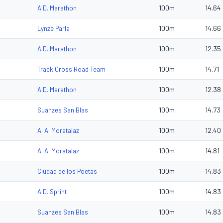
100m
14.64
A.D. Marathon
100m
14.66
Lynze Parla
100m
12.35
A.D. Marathon
100m
14.71
Track Cross Road Team
100m
12.38
A.D. Marathon
100m
14.73
Suanzes San Blas
100m
12.40
A. A. Moratalaz
100m
14.81
A. A. Moratalaz
100m
14.83
Ciudad de los Poetas
100m
14.83
A.D. Sprint
100m
14.83
Suanzes San Blas