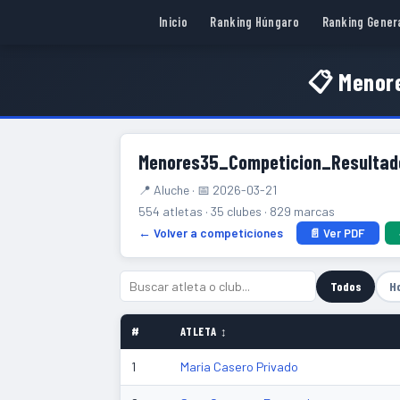
Inicio
Ranking Húngaro
Ranking Gener
📋 Menor
Menores35_Competicion_Resulta
📍 Aluche · 📅 2026-03-21
554 atletas · 35 clubes · 829 marcas
← Volver a competiciones
📄 Ver PDF
Todos
H
#
ATLETA ↕
1
Maria Casero Privado