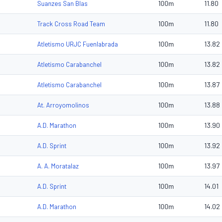
100m
11.80
Suanzes San Blas
100m
11.80
Track Cross Road Team
100m
13.82
Atletismo URJC Fuenlabrada
100m
13.82
Atletismo Carabanchel
100m
13.87
Atletismo Carabanchel
100m
13.88
At. Arroyomolinos
100m
13.90
A.D. Marathon
100m
13.92
A.D. Sprint
100m
13.97
A. A. Moratalaz
100m
14.01
A.D. Sprint
100m
14.02
A.D. Marathon