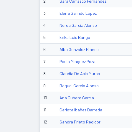
2
Sara Carrasco Fernandez
3
Elena Galindo Lopez
4
Nerea Garcia Alonso
5
Erika Luis Bango
6
Alba Gonzalez Blanco
7
Paula Minguez Poza
8
Claudia De Asis Muros
9
Raquel Garcia Alonso
10
Ana Cubero Garcia
11
Carlota Ibañez Barreda
12
Sandra Prieto Regidor