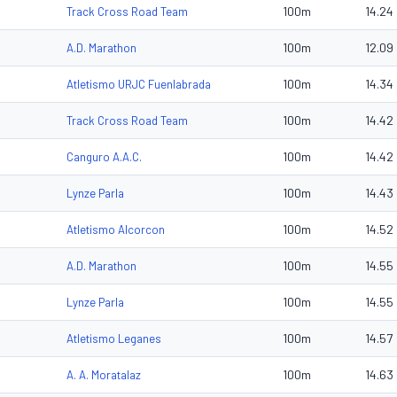
100m
14.24
Track Cross Road Team
100m
12.09
A.D. Marathon
100m
14.34
Atletismo URJC Fuenlabrada
100m
14.42
Track Cross Road Team
100m
14.42
Canguro A.A.C.
100m
14.43
Lynze Parla
100m
14.52
Atletismo Alcorcon
100m
14.55
A.D. Marathon
100m
14.55
Lynze Parla
100m
14.57
Atletismo Leganes
100m
14.63
A. A. Moratalaz