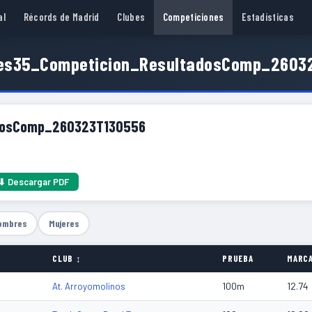
al
Récords de Madrid
Clubes
Competiciones
Estadísticas
es35_Competicion_ResultadosComp_2603
dosComp_260323T130556
⬇ Descargar PDF
ombres
Mujeres
CLUB ↕
PRUEBA
MARC
100m
12.74
At. Arroyomolinos