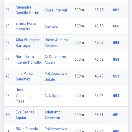
Alejandra
44
Rivas Interval
300m
46.26
662
Castillo Martin
Emma Perez
45
Ajalkala
300m
46.30
660
Mezquita
Union Atletica
Alba Villagrasa
46
300m
46.32
659
Barragan
Coslada
At Cervantes
Nora De La
47
300m
46.39
656
Fuente Morcillo
Alcala
Polideportivo
Ines Perez
48
300m
46.45
653
Sanchez
Getafe
Uma
A.D. Sprint
49
Villadoniga
300m
46.47
653
Plaza
Atletismo
Eva Carrizal
50
300m
46.51
651
Aguiar
Alcorcon
Polideportivo
Silvia Olmedo
51
300m
46.54
650