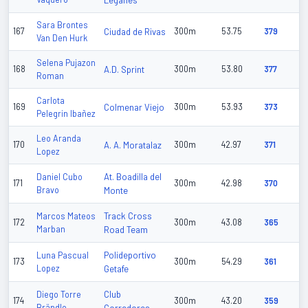
Leganes
Sara Brontes
167
Ciudad de Rivas
300m
53.75
379
Van Den Hurk
Selena Pujazon
168
A.D. Sprint
300m
53.80
377
Roman
Carlota
169
Colmenar Viejo
300m
53.93
373
Pelegrin Ibañez
Leo Aranda
170
A. A. Moratalaz
300m
42.97
371
Lopez
At. Boadilla del
Daniel Cubo
171
300m
42.98
370
Bravo
Monte
Track Cross
Marcos Mateos
172
300m
43.08
365
Marban
Road Team
Polideportivo
Luna Pascual
173
300m
54.29
361
Lopez
Getafe
Club
Diego Torre
174
300m
43.20
359
Brändle