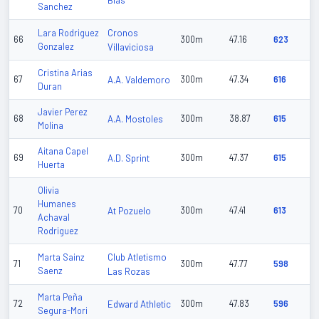
Blas
Sanchez
Cronos
Lara Rodriguez
66
300m
47.16
623
Gonzalez
Villaviciosa
Cristina Arias
67
A.A. Valdemoro
300m
47.34
616
Duran
Javier Perez
68
A.A. Mostoles
300m
38.87
615
Molina
Aitana Capel
69
A.D. Sprint
300m
47.37
615
Huerta
Olivia
Humanes
70
At Pozuelo
300m
47.41
613
Achaval
Rodriguez
Club Atletismo
Marta Sainz
71
300m
47.77
598
Saenz
Las Rozas
Marta Peña
72
Edward Athletic
300m
47.83
596
Segura-Mori