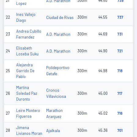
21
A.D. Marathon
300m
44.50
739
Lopez
Ines Vallejo
22
Ciudad de Rivas
300m
44.55
737
Diago
Andrea Cubillo
23
A.D. Marathon
300m
44.69
731
Fernandez
Elisabeth
24
A.D. Marathon
300m
44.90
721
Loseba Suku
Alejandra
Polideportivo
25
Garrido De
300m
44.98
718
Getafe
Pablo
Martina
Cronos
26
Soledad Paz
300m
45.00
717
Villaviciosa
Duronto
Marathon
Leire Montero
27
300m
45.02
716
Figueroa
Aranjuez
Jimena
28
Ajalkala
300m
45.36
701
Livianos Moran