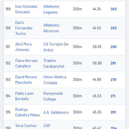
Atletismo
Ivan Gonzalez
189
300m
44.34
303
Gonzalez
Leganes
Dario
Atletismo
190
Fernandez
300m
44.55
293
Alcorcon
Tocino
CA Torrejon De
Abril Mora
191
300m
56.65
290
Jimenez
Ardoz
Triatlon
Clara Herraez
192
300m
56.98
281
Caballero
Carabanchel
Union Atletica
David Moreno
193
300m
44.88
278
Mancheño
Coslada
Runnymede
Pablo Lavin
194
300m
45.03
271
Bordallo
College
Rodrigo
195
A.A. Valdemoro
300m
45.26
261
Cabellos Mateo
CAP
Yerai Cachos
196
300m
45.42
254