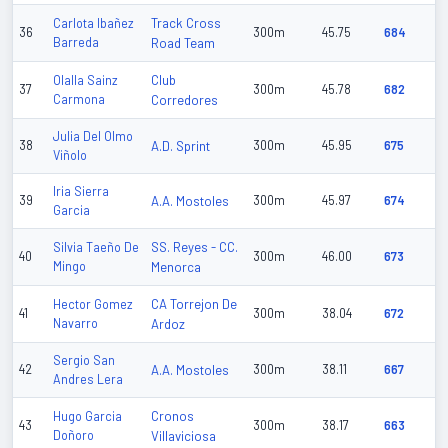
Track Cross
Carlota Ibañez
36
300m
45.75
684
Barreda
Road Team
Club
Olalla Sainz
37
300m
45.78
682
Carmona
Corredores
Julia Del Olmo
38
A.D. Sprint
300m
45.95
675
Viñolo
Iria Sierra
39
A.A. Mostoles
300m
45.97
674
Garcia
SS. Reyes - CC.
Silvia Taeño De
40
300m
46.00
673
Mingo
Menorca
CA Torrejon De
Hector Gomez
41
300m
38.04
672
Navarro
Ardoz
Sergio San
42
A.A. Mostoles
300m
38.11
667
Andres Lera
Cronos
Hugo Garcia
43
300m
38.17
663
Doñoro
Villaviciosa