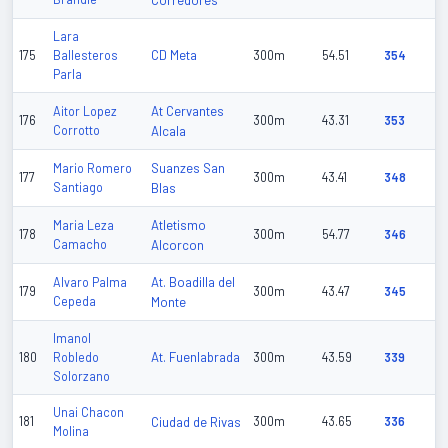
Corredores
Lara
CD Meta
175
Ballesteros
300m
54.51
354
Parla
At Cervantes
Aitor Lopez
176
300m
43.31
353
Corrotto
Alcala
Suanzes San
Mario Romero
177
300m
43.41
348
Santiago
Blas
Atletismo
Maria Leza
178
300m
54.77
346
Camacho
Alcorcon
At. Boadilla del
Alvaro Palma
179
300m
43.47
345
Cepeda
Monte
Imanol
At. Fuenlabrada
180
Robledo
300m
43.59
339
Solorzano
Unai Chacon
181
Ciudad de Rivas
300m
43.65
336
Molina