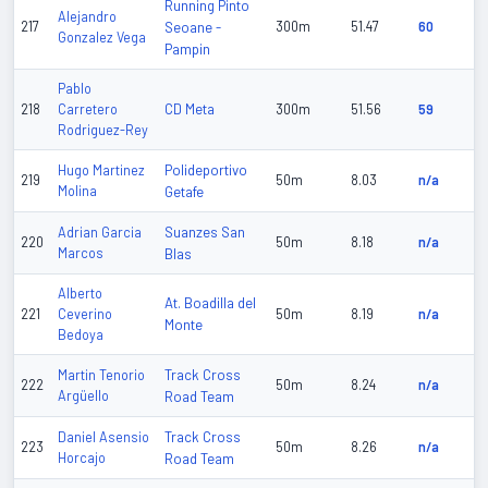
Running Pinto
Alejandro
217
Seoane -
300m
51.47
60
Gonzalez Vega
Pampin
Pablo
CD Meta
218
Carretero
300m
51.56
59
Rodriguez-Rey
Polideportivo
Hugo Martinez
219
50m
8.03
n/a
Molina
Getafe
Suanzes San
Adrian Garcia
220
50m
8.18
n/a
Marcos
Blas
Alberto
At. Boadilla del
221
Ceverino
50m
8.19
n/a
Monte
Bedoya
Track Cross
Martin Tenorio
222
50m
8.24
n/a
Argüello
Road Team
Track Cross
Daniel Asensio
223
50m
8.26
n/a
Horcajo
Road Team