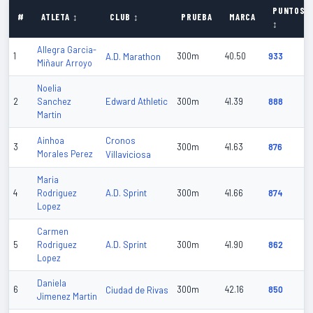
PUNTOS
#
ATLETA ↕
CLUB ↕
PRUEBA
MARCA
↕
Allegra Garcia-
1
A.D. Marathon
300m
40.50
933
Miñaur Arroyo
Noelia
Edward Athletic
2
Sanchez
300m
41.39
888
Martin
Cronos
Ainhoa
3
300m
41.63
876
Morales Perez
Villaviciosa
Maria
A.D. Sprint
4
Rodriguez
300m
41.66
874
Lopez
Carmen
A.D. Sprint
5
Rodriguez
300m
41.90
862
Lopez
Daniela
6
Ciudad de Rivas
300m
42.16
850
Jimenez Martin