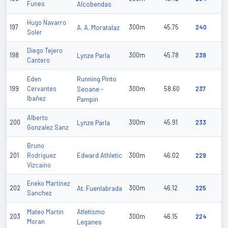
Funes
Alcobendas
Hugo Navarro
197
A. A. Moratalaz
300m
45.75
240
Soler
Diego Tejero
198
Lynze Parla
300m
45.78
239
Cantero
Running Pinto
Eden
199
Cervantes
Seoane -
300m
58.60
237
Ibañez
Pampin
Alberto
200
Lynze Parla
300m
45.91
233
Gonzalez Sanz
Bruno
Edward Athletic
201
Rodriguez
300m
46.02
229
Vizcaino
Eneko Martinez
202
At. Fuenlabrada
300m
46.12
225
Sanchez
Atletismo
Mateo Martin
203
300m
46.15
224
Moran
Leganes