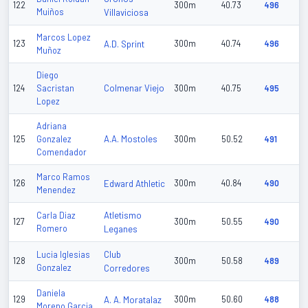
122
300m
40.73
496
Muiños
Villaviciosa
Marcos Lopez
123
A.D. Sprint
300m
40.74
496
Muñoz
Diego
Colmenar Viejo
124
Sacristan
300m
40.75
495
Lopez
Adriana
A.A. Mostoles
125
Gonzalez
300m
50.52
491
Comendador
Marco Ramos
126
Edward Athletic
300m
40.84
490
Menendez
Atletismo
Carla Diaz
127
300m
50.55
490
Romero
Leganes
Club
Lucia Iglesias
128
300m
50.58
489
Gonzalez
Corredores
Daniela
129
A. A. Moratalaz
300m
50.60
488
Moreno Garcia