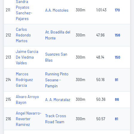
Sandra
Poyatos
211
A.A. Mostoles
300m
1:01.43
170
Sanchez-
Pajares
Carlos
At. Boadilla del
212
Redondo
300m
47.96
156
Monte
Martos
Jaime Garcia
Suanzes San
213
De Viedma
300m
48.14
150
Blas
Valdes
Running Pinto
Marcos
214
Rodriguez
Seoane -
300m
50.16
91
Garcia
Pampin
Alvaro Arroyo
215
A. A. Moratalaz
300m
50.36
86
Bayon
Angel Navarro-
Track Cross
216
Reverter
300m
50.57
81
Road Team
Ramirez