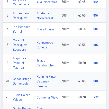
115
A. A. Moratalaz
300m
40.47
512
Miguel Lopez
Atletismo
Adrian Sanz
116
300m
40.50
510
Rodriguez
Moralzarzal
Iria Meneses
117
Rivas Interval
300m
50.04
509
Bernal
Mateo Gil
Runnymede
118
Rodriguez-
300m
40.56
507
College
Escudero
Alejandra
Triatlon
119
Pascual
300m
50.20
503
Carabanchel
Madrigal
Running Pinto
Cesar Ortega
120
Seoane -
300m
40.65
501
Domenech
Pampin
Lucia Calero
121
Colmenar Viejo
300m
50.36
497
Valdes
Cronos
Daniel Roldan