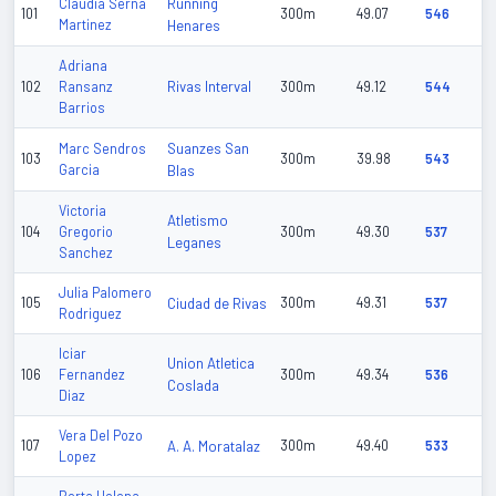
Running
Claudia Serna
101
300m
49.07
546
Martinez
Henares
Adriana
Rivas Interval
102
Ransanz
300m
49.12
544
Barrios
Suanzes San
Marc Sendros
103
300m
39.98
543
Garcia
Blas
Victoria
Atletismo
104
Gregorio
300m
49.30
537
Leganes
Sanchez
Julia Palomero
105
Ciudad de Rivas
300m
49.31
537
Rodriguez
Iciar
Union Atletica
106
Fernandez
300m
49.34
536
Coslada
Diaz
Vera Del Pozo
107
A. A. Moratalaz
300m
49.40
533
Lopez