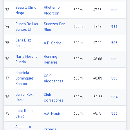
Atletismo
Beatriz Olmo
73
300m
47.83
596
Mego
Alcorcon
Suanzes San
Ruben De Los
74
300m
39.19
593
Santos Lli
Blas
Sara Diaz
75
A.D. Sprint
300m
47.90
593
Gallego
Running
Maria Moreno
76
300m
48.08
586
Rueda
Henares
Gabriela
CAP
77
Dominguez
300m
48.09
585
Alcobendas
Santos
Club
Daniel Rex
78
300m
39.33
584
Hack
Corredores
Lidia Recio
79
A.A. Mostoles
300m
48.15
583
Calvo
Alejandro
Cronos