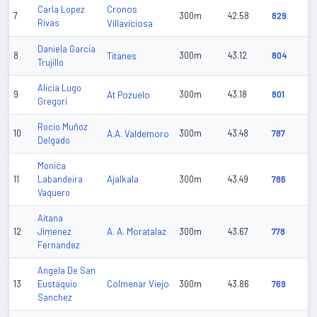
Cronos
Carla Lopez
7
300m
42.58
829
Rivas
Villaviciosa
Daniela Garcia
8
Titanes
300m
43.12
804
Trujillo
Alicia Lugo
9
At Pozuelo
300m
43.18
801
Gregori
Rocio Muñoz
10
A.A. Valdemoro
300m
43.48
787
Delgado
Monica
Ajalkala
11
Labandeira
300m
43.49
786
Vaquero
Aitana
A. A. Moratalaz
12
Jimenez
300m
43.67
778
Fernandez
Angela De San
Colmenar Viejo
13
Eustaquio
300m
43.86
769
Sanchez