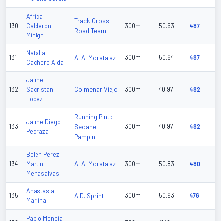
Africa
Track Cross
130
Calderon
300m
50.63
487
Road Team
Mielgo
Natalia
131
A. A. Moratalaz
300m
50.64
487
Cachero Alda
Jaime
Colmenar Viejo
132
Sacristan
300m
40.97
482
Lopez
Running Pinto
Jaime Diego
133
Seoane -
300m
40.97
482
Pedraza
Pampin
Belen Perez
A. A. Moratalaz
134
Martin-
300m
50.83
480
Menasalvas
Anastasia
135
A.D. Sprint
300m
50.93
476
Marjina
Pablo Mencia