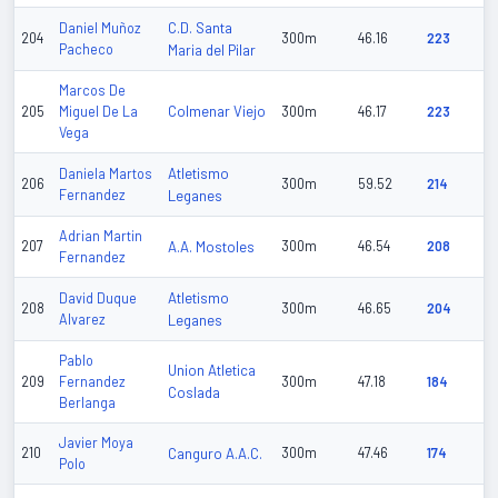
C.D. Santa
Daniel Muñoz
204
300m
46.16
223
Pacheco
Maria del Pilar
Marcos De
Colmenar Viejo
205
Miguel De La
300m
46.17
223
Vega
Atletismo
Daniela Martos
206
300m
59.52
214
Fernandez
Leganes
Adrian Martin
207
A.A. Mostoles
300m
46.54
208
Fernandez
Atletismo
David Duque
208
300m
46.65
204
Alvarez
Leganes
Pablo
Union Atletica
209
Fernandez
300m
47.18
184
Coslada
Berlanga
Javier Moya
210
Canguro A.A.C.
300m
47.46
174
Polo