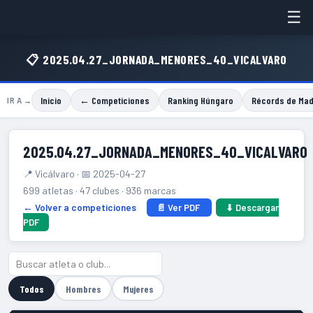
☰
📋 2025.04.27_JORNADA_MENORES_40_VICALVARO
Inicio
← Competiciones
Ranking Húngaro
Récords de Mad
IR A →
2025.04.27_JORNADA_MENORES_40_VICALVARO
📍 Vicálvaro · 📅 2025-04-27
699 atletas · 47 clubes · 936 marcas
← Volver a competiciones
📄 Ver PDF
⬇ Descargar
PDF
Todos
Hombres
Mujeres