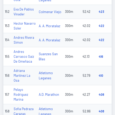
Leganes
Eva De Pablos
152
Colmenar Viejo
300m
52.42
423
Vinader
Hector Navarro
153
A. A. Moratalaz
300m
42.02
422
Soler
Andres Rivera
154
A. A. Moratalaz
300m
42.02
422
Simon
Andres
Suanzes San
155
Carrasco Saiz
300m
42.13
416
Blas
De Omeñaca
Adriana
Atletismo
156
Martinez La
300m
52.79
410
Leganes
Osa
Pelayo
A.D. Marathon
157
Rodriguez
300m
42.27
408
Marina
Atletismo
Sofia Pedraza
158
300m
52.86
408
Carazas
Leganes