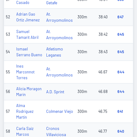
Casado
Getafe
At.
Adrian Gao
52
300m
38.40
647
Ortiz Jimenez
Arroyomolinos
At.
Samuel
53
300m
38.42
645
Tamarit Abril
Arroyomolinos
Atletismo
Ismael
54
300m
38.43
645
Serrano Bueno
Leganes
Ines
At.
55
Marconnot
300m
46.67
644
Arroyomolinos
Torres
Alicia Moragon
56
A.D. Sprint
300m
46.68
644
Marin
Alma
Colmenar Viejo
57
Rodriguez
300m
46.75
641
Martin
Cronos
Carla Saiz
58
300m
46.77
640
Marcos
Villaviciosa