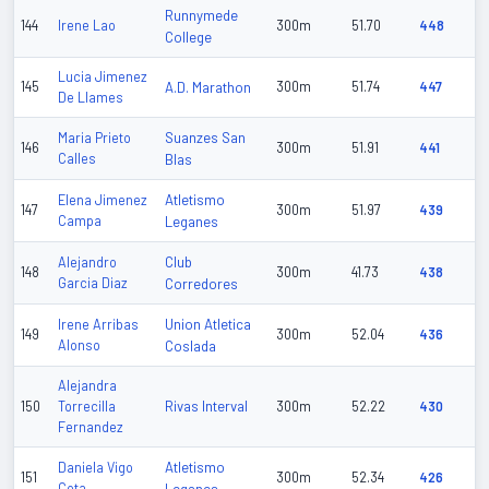
Runnymede
144
Irene Lao
300m
51.70
448
College
Lucia Jimenez
145
A.D. Marathon
300m
51.74
447
De Llames
Suanzes San
Maria Prieto
146
300m
51.91
441
Calles
Blas
Atletismo
Elena Jimenez
147
300m
51.97
439
Campa
Leganes
Club
Alejandro
148
300m
41.73
438
Garcia Diaz
Corredores
Union Atletica
Irene Arribas
149
300m
52.04
436
Alonso
Coslada
Alejandra
Rivas Interval
150
Torrecilla
300m
52.22
430
Fernandez
Atletismo
Daniela Vigo
151
300m
52.34
426
Cota