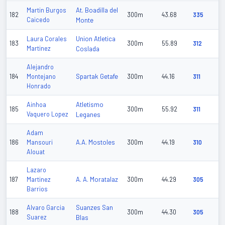
At. Boadilla del
Martin Burgos
182
300m
43.68
335
Caicedo
Monte
Union Atletica
Laura Corales
183
300m
55.89
312
Martinez
Coslada
Alejandro
Spartak Getafe
184
Montejano
300m
44.16
311
Honrado
Atletismo
Ainhoa
185
300m
55.92
311
Vaquero Lopez
Leganes
Adam
A.A. Mostoles
186
Mansouri
300m
44.19
310
Alouat
Lazaro
A. A. Moratalaz
187
Martinez
300m
44.29
305
Barrios
Suanzes San
Alvaro Garcia
188
300m
44.30
305
Suarez
Blas