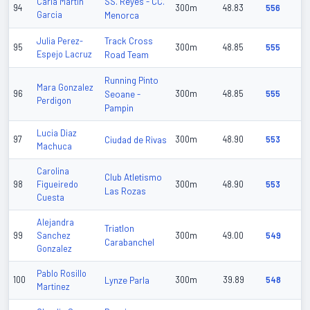
SS. Reyes - CC.
Carla Martin
94
300m
48.83
556
Garcia
Menorca
Track Cross
Julia Perez-
95
300m
48.85
555
Espejo Lacruz
Road Team
Running Pinto
Mara Gonzalez
96
Seoane -
300m
48.85
555
Perdigon
Pampin
Lucia Diaz
97
Ciudad de Rivas
300m
48.90
553
Machuca
Carolina
Club Atletismo
98
Figueiredo
300m
48.90
553
Las Rozas
Cuesta
Alejandra
Triatlon
99
Sanchez
300m
49.00
549
Carabanchel
Gonzalez
Pablo Rosillo
100
Lynze Parla
300m
39.89
548
Martinez