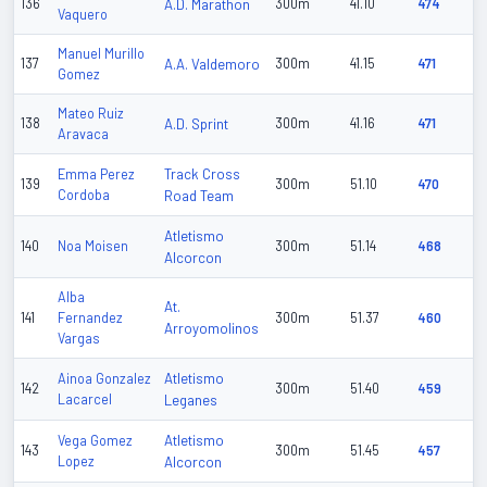
136
A.D. Marathon
300m
41.10
474
Vaquero
Manuel Murillo
137
A.A. Valdemoro
300m
41.15
471
Gomez
Mateo Ruiz
138
A.D. Sprint
300m
41.16
471
Aravaca
Track Cross
Emma Perez
139
300m
51.10
470
Cordoba
Road Team
Atletismo
140
Noa Moisen
300m
51.14
468
Alcorcon
Alba
At.
141
Fernandez
300m
51.37
460
Arroyomolinos
Vargas
Atletismo
Ainoa Gonzalez
142
300m
51.40
459
Lacarcel
Leganes
Atletismo
Vega Gomez
143
300m
51.45
457
Lopez
Alcorcon