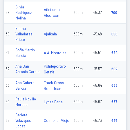
Silvia
Atletismo
29
Rodriguez
300m
45.37
700
Alcorcon
Molina
Emma
Ajalkala
30
Valladares
300m
45.48
696
Prieto
Sofia Martin
31
A.A. Mostoles
300m
45.51
694
Garcia
Polideportivo
Ana San
32
300m
45.57
692
Antonio Garcia
Getafe
Track Cross
Ana Cubero
33
300m
45.64
688
Garcia
Road Team
Paula Novillo
34
Lynze Parla
300m
45.67
687
Moreno
Carlota
Colmenar Viejo
35
Velazquez
300m
45.73
685
Lopez