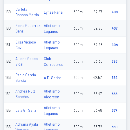
Carlota
159
Lynze Parla
300m
52.87
408
Donoso Martin
Atletismo
Elena Gutierrez
160
300m
52.90
407
Sanz
Leganes
Atletismo
Elisa Vicioso
161
300m
52.98
404
Cava
Leganes
Club
Alliene Gasca
162
300m
53.30
393
Vidal
Corredores
Pablo Garcia
163
A.D. Sprint
300m
42.57
392
Garcia
Atletismo
Andrea Ruiz
164
300m
53.47
388
Sanchez
Alcorcon
Atletismo
165
Laia Gil Sanz
300m
53.48
387
Leganes
Atletismo
Adriana Ayala
166
300m
53.72
380
Vaquero