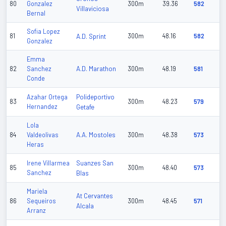
80
Gonzalez
300m
39.36
582
Villaviciosa
Bernal
Sofia Lopez
81
A.D. Sprint
300m
48.16
582
Gonzalez
Emma
A.D. Marathon
82
Sanchez
300m
48.19
581
Conde
Polideportivo
Azahar Ortega
83
300m
48.23
579
Hernandez
Getafe
Lola
A.A. Mostoles
84
Valdeolivas
300m
48.38
573
Heras
Suanzes San
Irene Villarmea
85
300m
48.40
573
Sanchez
Blas
Mariela
At Cervantes
86
Sequeiros
300m
48.45
571
Alcala
Arranz