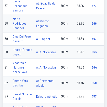
Carla
At. Boadilla del
87
Hernandez
300m
48.46
570
Monte
Zamora
Mario
Atletismo
88
Rodriguez
300m
39.58
568
Leganes
Sanchez
Cloe Del Pozo
89
A.D. Sprint
300m
48.54
567
Navarro
Hector Crespo
90
A. A. Moratalaz
300m
39.65
564
Lopez
Anastasia
A. A. Moratalaz
91
Martinez
300m
48.63
564
Narbekova
At Cervantes
Emma Varo
92
300m
48.76
558
Casillas
Alcala
Daniel Moreno
93
Edward Athletic
300m
39.75
557
Garcia