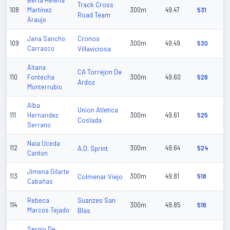
Berta Helena
Track Cross
108
Martinez
300m
49.47
531
Road Team
Araujo
Cronos
Jana Sancho
109
300m
49.49
530
Carrasco
Villaviciosa
Aitana
CA Torrejon De
110
Fontecha
300m
49.60
526
Ardoz
Monterrubio
Alba
Union Atletica
111
Hernandez
300m
49.61
525
Coslada
Serrano
Naia Uceda
112
A.D. Sprint
300m
49.64
524
Canton
Jimena Gilarte
113
Colmenar Viejo
300m
49.81
518
Cabañas
Suanzes San
Rebeca
114
300m
49.85
516
Marcos Tejado
Blas
Sergio De