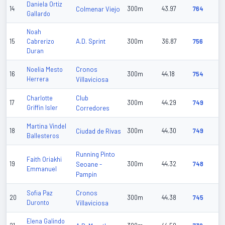
Daniela Ortiz
14
Colmenar Viejo
300m
43.97
764
Gallardo
Noah
A.D. Sprint
15
Cabrerizo
300m
36.87
756
Duran
Cronos
Noelia Mesto
16
300m
44.18
754
Herrera
Villaviciosa
Club
Charlotte
17
300m
44.29
749
Griffin Isler
Corredores
Martina Vindel
18
Ciudad de Rivas
300m
44.30
749
Ballesteros
Running Pinto
Faith Oriakhi
19
Seoane -
300m
44.32
748
Emmanuel
Pampin
Cronos
Sofia Paz
20
300m
44.38
745
Duronto
Villaviciosa
Elena Galindo