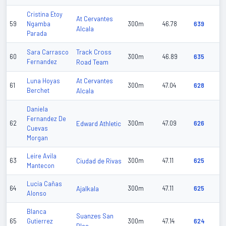
Cristina Etoy
At Cervantes
59
Ngamba
300m
46.78
639
Alcala
Parada
Track Cross
Sara Carrasco
60
300m
46.89
635
Fernandez
Road Team
At Cervantes
Luna Hoyas
61
300m
47.04
628
Berchet
Alcala
Daniela
Fernandez De
62
Edward Athletic
300m
47.09
626
Cuevas
Morgan
Leire Avila
63
Ciudad de Rivas
300m
47.11
625
Mantecon
Lucia Cañas
64
Ajalkala
300m
47.11
625
Alonso
Blanca
Suanzes San
65
Gutierrez
300m
47.14
624