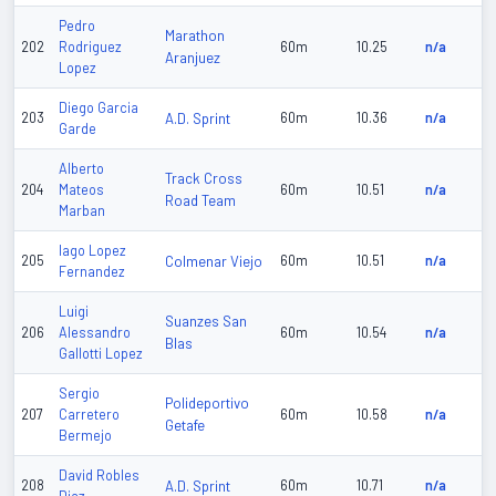
Pedro
Marathon
202
Rodriguez
60m
10.25
n/a
Aranjuez
Lopez
Diego Garcia
203
A.D. Sprint
60m
10.36
n/a
Garde
Alberto
Track Cross
204
Mateos
60m
10.51
n/a
Road Team
Marban
Iago Lopez
205
Colmenar Viejo
60m
10.51
n/a
Fernandez
Luigi
Suanzes San
206
Alessandro
60m
10.54
n/a
Blas
Gallotti Lopez
Sergio
Polideportivo
207
Carretero
60m
10.58
n/a
Getafe
Bermejo
David Robles
208
A.D. Sprint
60m
10.71
n/a