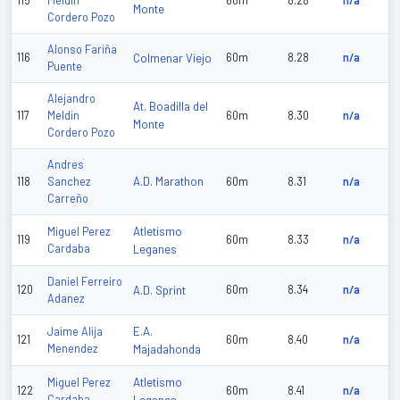
115
Meldin
60m
8.28
n/a
Monte
Cordero Pozo
Alonso Fariña
116
Colmenar Viejo
60m
8.28
n/a
Puente
Alejandro
At. Boadilla del
117
Meldin
60m
8.30
n/a
Monte
Cordero Pozo
Andres
A.D. Marathon
118
Sanchez
60m
8.31
n/a
Carreño
Atletismo
Miguel Perez
119
60m
8.33
n/a
Cardaba
Leganes
Daniel Ferreiro
120
A.D. Sprint
60m
8.34
n/a
Adanez
E.A.
Jaime Alija
121
60m
8.40
n/a
Menendez
Majadahonda
Atletismo
Miguel Perez
122
60m
8.41
n/a
Cardaba