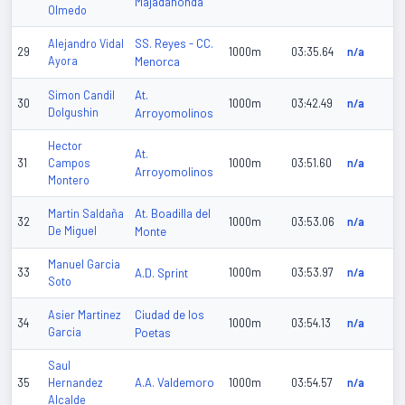
Majadahonda
Olmedo
SS. Reyes - CC.
Alejandro Vidal
29
1000m
03:35.64
n/a
Ayora
Menorca
At.
Simon Candil
30
1000m
03:42.49
n/a
Dolgushin
Arroyomolinos
Hector
At.
31
Campos
1000m
03:51.60
n/a
Arroyomolinos
Montero
At. Boadilla del
Martin Saldaña
32
1000m
03:53.06
n/a
De Miguel
Monte
Manuel Garcia
33
A.D. Sprint
1000m
03:53.97
n/a
Soto
Ciudad de los
Asier Martinez
34
1000m
03:54.13
n/a
Garcia
Poetas
Saul
A.A. Valdemoro
35
Hernandez
1000m
03:54.57
n/a
Alcalde