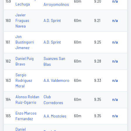
159
60m
9.20
n/a
Lechuga
Arroyomolinos
Javier
A.D. Sprint
160
Fraguas
60m
9.21
n/a
Navea
Jon
A.D. Sprint
161
Bustingorri
60m
9.25
n/a
Jimenez
Suanzes San
Daniel Puig
162
60m
9.28
n/a
Bravo
Blas
Sergio
A.A. Valdemoro
163
Rodriguez
60m
9.33
n/a
Moral
Club
Alonso Roldan
164
60m
9.35
n/a
Ruiz-Ogarrio
Corredores
Enzo Marcos
165
A.A. Mostoles
60m
9.35
n/a
Fernandez
Daniel