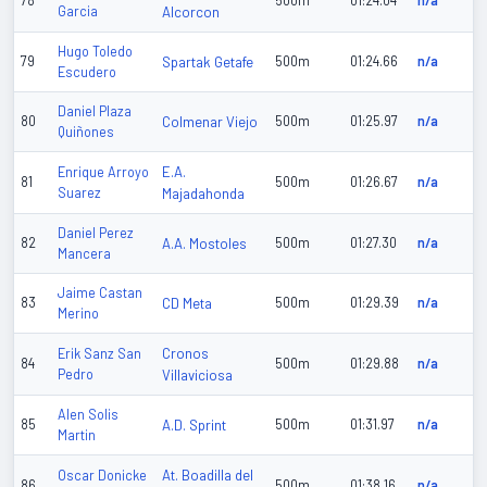
78
500m
01:24.04
n/a
Garcia
Alcorcon
Hugo Toledo
79
Spartak Getafe
500m
01:24.66
n/a
Escudero
Daniel Plaza
80
Colmenar Viejo
500m
01:25.97
n/a
Quiñones
E.A.
Enrique Arroyo
81
500m
01:26.67
n/a
Suarez
Majadahonda
Daniel Perez
82
A.A. Mostoles
500m
01:27.30
n/a
Mancera
Jaime Castan
83
CD Meta
500m
01:29.39
n/a
Merino
Cronos
Erik Sanz San
84
500m
01:29.88
n/a
Pedro
Villaviciosa
Alen Solis
85
A.D. Sprint
500m
01:31.97
n/a
Martin
At. Boadilla del
Oscar Donicke
86
500m
01:38.16
n/a