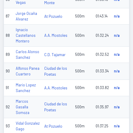
Vegas
Monte
Jorge Ocaña
87
At Pozuelo
500m
01:43.14
n/a
Alvarez
Ignacio
A.A. Mostoles
88
Castellanos
500m
01:32.24
n/a
Montero
Carlos Alonso
89
C.D. Tajamar
500m
01:32.52
n/a
Sanchez
Ciudad de los
Alfonso Panea
90
500m
01:33.34
n/a
Cuartero
Poetas
Mario Lopez
91
A.A. Mostoles
500m
01:33.82
n/a
Sanchez
Marcos
Ciudad de los
92
Gasalla
500m
01:35.97
n/a
Poetas
Somoza
Vidal Gonzalez
93
At Pozuelo
500m
01:37.25
n/a
Gago