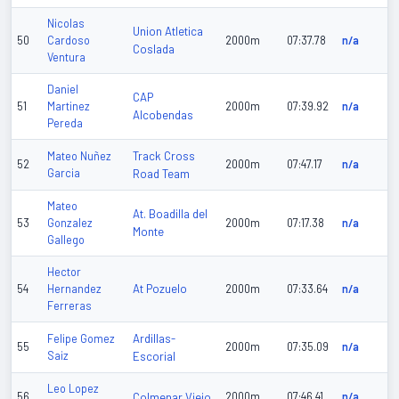
Nicolas
Union Atletica
50
Cardoso
2000m
07:37.78
n/a
Coslada
Ventura
Daniel
CAP
51
Martinez
2000m
07:39.92
n/a
Alcobendas
Pereda
Track Cross
Mateo Nuñez
52
2000m
07:47.17
n/a
Garcia
Road Team
Mateo
At. Boadilla del
53
Gonzalez
2000m
07:17.38
n/a
Monte
Gallego
Hector
At Pozuelo
54
Hernandez
2000m
07:33.64
n/a
Ferreras
Ardillas-
Felipe Gomez
55
2000m
07:35.09
n/a
Saiz
Escorial
Leo Lopez
56
Colmenar Viejo
2000m
07:46.41
n/a