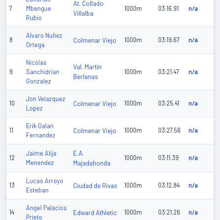
At. Collado
7
Mbengue
1000m
03:16.91
n/a
Villalba
Rubio
Alvaro Nuñez
8
Colmenar Viejo
1000m
03:19.67
n/a
Ortega
Nicolas
Val. Martin
9
Sanchidrian
1000m
03:21.47
n/a
Berlanas
Gonzalez
Jon Velazquez
10
Colmenar Viejo
1000m
03:25.41
n/a
Lopez
Erik Galan
11
Colmenar Viejo
1000m
03:27.56
n/a
Fernandez
E.A.
Jaime Alija
12
1000m
03:11.39
n/a
Menendez
Majadahonda
Lucas Arroyo
13
Ciudad de Rivas
1000m
03:12.84
n/a
Esteban
Angel Palacios
14
Edward Athletic
1000m
03:21.26
n/a
Prieto