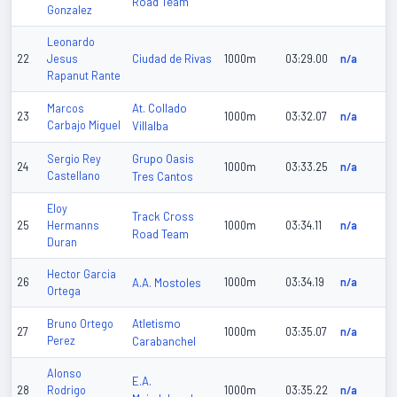
Road Team
Gonzalez
Leonardo
Ciudad de Rivas
22
Jesus
1000m
03:29.00
n/a
Rapanut Rante
At. Collado
Marcos
23
1000m
03:32.07
n/a
Carbajo Miguel
Villalba
Grupo Oasis
Sergio Rey
24
1000m
03:33.25
n/a
Castellano
Tres Cantos
Eloy
Track Cross
25
Hermanns
1000m
03:34.11
n/a
Road Team
Duran
Hector Garcia
26
A.A. Mostoles
1000m
03:34.19
n/a
Ortega
Atletismo
Bruno Ortego
27
1000m
03:35.07
n/a
Perez
Carabanchel
Alonso
E.A.
28
Rodrigo
1000m
03:35.22
n/a