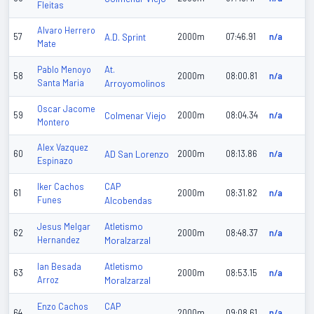
Fleitas
Alvaro Herrero
57
A.D. Sprint
2000m
07:46.91
n/a
Mate
At.
Pablo Menoyo
58
2000m
08:00.81
n/a
Santa Maria
Arroyomolinos
Oscar Jacome
59
Colmenar Viejo
2000m
08:04.34
n/a
Montero
Alex Vazquez
60
AD San Lorenzo
2000m
08:13.86
n/a
Espinazo
CAP
Iker Cachos
61
2000m
08:31.82
n/a
Funes
Alcobendas
Atletismo
Jesus Melgar
62
2000m
08:48.37
n/a
Hernandez
Moralzarzal
Atletismo
Ian Besada
63
2000m
08:53.15
n/a
Arroz
Moralzarzal
CAP
Enzo Cachos
64
2000m
09:08.61
n/a