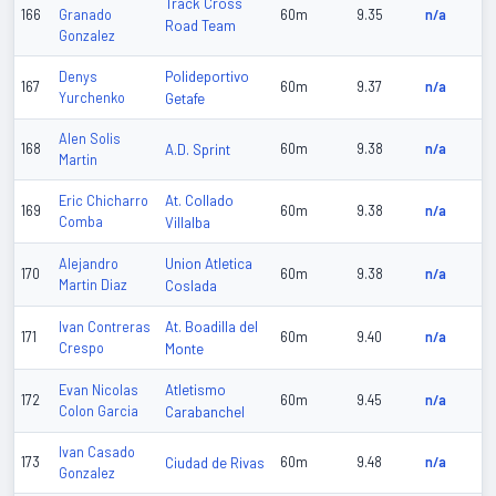
Track Cross
166
Granado
60m
9.35
n/a
Road Team
Gonzalez
Polideportivo
Denys
167
60m
9.37
n/a
Yurchenko
Getafe
Alen Solis
168
A.D. Sprint
60m
9.38
n/a
Martin
At. Collado
Eric Chicharro
169
60m
9.38
n/a
Comba
Villalba
Union Atletica
Alejandro
170
60m
9.38
n/a
Martin Diaz
Coslada
At. Boadilla del
Ivan Contreras
171
60m
9.40
n/a
Crespo
Monte
Atletismo
Evan Nicolas
172
60m
9.45
n/a
Colon Garcia
Carabanchel
Ivan Casado
173
Ciudad de Rivas
60m
9.48
n/a
Gonzalez