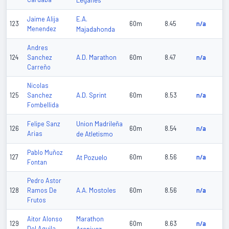
Leganes
E.A.
Jaime Alija
123
60m
8.45
n/a
Menendez
Majadahonda
Andres
A.D. Marathon
124
Sanchez
60m
8.47
n/a
Carreño
Nicolas
A.D. Sprint
125
Sanchez
60m
8.53
n/a
Fombellida
Union Madrileña
Felipe Sanz
126
60m
8.54
n/a
Arias
de Atletismo
Pablo Muñoz
127
At Pozuelo
60m
8.56
n/a
Fontan
Pedro Astor
A.A. Mostoles
128
Ramos De
60m
8.56
n/a
Frutos
Marathon
Aitor Alonso
129
60m
8.63
n/a
Del Aguila