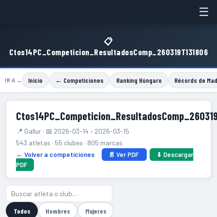
☰
📋
Ctos14PC_Competicion_ResultadosComp_260319T131806
Inicio
← Competiciones
Ranking Húngaro
Récords de Mad
IR A →
Ctos14PC_Competicion_ResultadosComp_260319
📍 Gallur · 📅 2026-03-14 – 2026-03-15
543 atletas · 55 clubes · 805 marcas
← Volver a competiciones
📄 Ver PDF
⬇ Descargar
PDF
Todos
Hombres
Mujeres