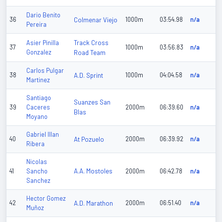
Dario Benito
36
Colmenar Viejo
1000m
03:54.98
n/a
Pereira
Track Cross
Asier Pinilla
37
1000m
03:56.83
n/a
Gonzalez
Road Team
Carlos Pulgar
38
A.D. Sprint
1000m
04:04.58
n/a
Martinez
Santiago
Suanzes San
39
Caceres
2000m
06:39.60
n/a
Blas
Moyano
Gabriel Illan
40
At Pozuelo
2000m
06:39.92
n/a
Ribera
Nicolas
A.A. Mostoles
41
Sancho
2000m
06:42.78
n/a
Sanchez
Hector Gomez
42
A.D. Marathon
2000m
06:51.40
n/a
Muñoz