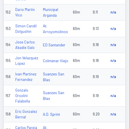
Municipal
Dario Martin
152
60m
9.11
n/a
Vico
Arganda
At.
Simon Candil
153
60m
9.13
n/a
Dolgushin
Arroyomolinos
Jose Carlos
154
ED Santander
60m
9.18
n/a
Abadie Galo
Jon Velazquez
155
Colmenar Viejo
60m
9.18
n/a
Lopez
Suanzes San
Ivan Martinez
156
60m
9.19
n/a
Fernandez
Blas
Gonzalo
Suanzes San
157
Orsolini
60m
9.19
n/a
Blas
Falabella
Eric Gonzalez
158
A.D. Sprint
60m
9.20
n/a
Bernal
At.
Carlos Pareja