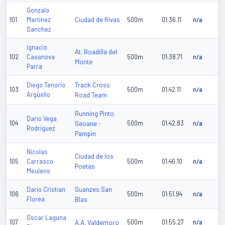
Gonzalo
Ciudad de Rivas
101
Martinez
500m
01:36.11
n/a
Sanchez
Ignacio
At. Boadilla del
102
Casanova
500m
01:38.71
n/a
Monte
Parra
Track Cross
Diego Tenorio
103
500m
01:42.11
n/a
Argüello
Road Team
Running Pinto
Dario Vega
104
Seoane -
500m
01:42.83
n/a
Rodriguez
Pampin
Nicolas
Ciudad de los
105
Carrasco
500m
01:46.10
n/a
Poetas
Meulens
Suanzes San
Dario Cristian
106
500m
01:51.94
n/a
Florea
Blas
Oscar Laguna
107
A.A. Valdemoro
500m
01:55.27
n/a