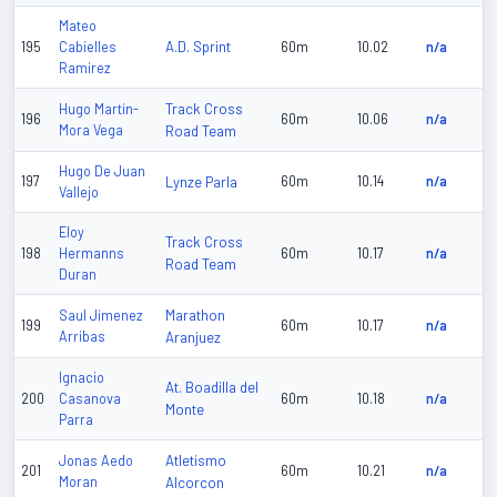
Mateo
A.D. Sprint
195
Cabielles
60m
10.02
n/a
Ramirez
Track Cross
Hugo Martin-
196
60m
10.06
n/a
Mora Vega
Road Team
Hugo De Juan
197
Lynze Parla
60m
10.14
n/a
Vallejo
Eloy
Track Cross
198
Hermanns
60m
10.17
n/a
Road Team
Duran
Marathon
Saul Jimenez
199
60m
10.17
n/a
Arribas
Aranjuez
Ignacio
At. Boadilla del
200
Casanova
60m
10.18
n/a
Monte
Parra
Atletismo
Jonas Aedo
201
60m
10.21
n/a
Moran
Alcorcon