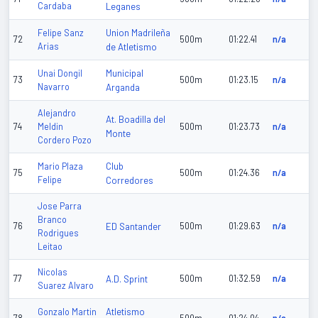
Cardaba
Leganes
Union Madrileña
Felipe Sanz
72
500m
01:22.41
n/a
Arias
de Atletismo
Municipal
Unai Dongil
73
500m
01:23.15
n/a
Navarro
Arganda
Alejandro
At. Boadilla del
74
Meldin
500m
01:23.73
n/a
Monte
Cordero Pozo
Club
Mario Plaza
75
500m
01:24.36
n/a
Felipe
Corredores
Jose Parra
Branco
76
ED Santander
500m
01:29.63
n/a
Rodrigues
Leitao
Nicolas
77
A.D. Sprint
500m
01:32.59
n/a
Suarez Alvaro
Atletismo
Gonzalo Martin