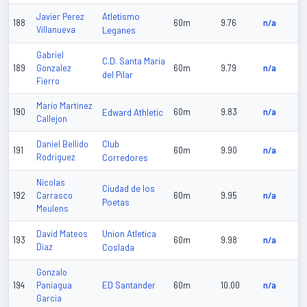
Atletismo
Javier Perez
188
60m
9.76
n/a
Villanueva
Leganes
Gabriel
C.D. Santa Maria
189
Gonzalez
60m
9.79
n/a
del Pilar
Fierro
Mario Martinez
190
Edward Athletic
60m
9.83
n/a
Callejon
Club
Daniel Bellido
191
60m
9.90
n/a
Rodriguez
Corredores
Nicolas
Ciudad de los
192
Carrasco
60m
9.95
n/a
Poetas
Meulens
Union Atletica
David Mateos
193
60m
9.98
n/a
Diaz
Coslada
Gonzalo
ED Santander
194
Paniagua
60m
10.00
n/a
Garcia