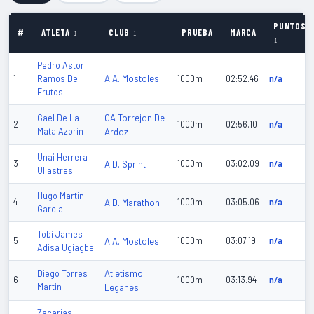
PUNTOS
#
ATLETA ↕
CLUB ↕
PRUEBA
MARCA
↕
Pedro Astor
A.A. Mostoles
1
Ramos De
1000m
02:52.46
n/a
Frutos
CA Torrejon De
Gael De La
2
1000m
02:56.10
n/a
Mata Azorin
Ardoz
Unai Herrera
3
A.D. Sprint
1000m
03:02.09
n/a
Ullastres
Hugo Martin
4
A.D. Marathon
1000m
03:05.06
n/a
Garcia
Tobi James
5
A.A. Mostoles
1000m
03:07.19
n/a
Adisa Ugiagbe
Atletismo
Diego Torres
6
1000m
03:13.94
n/a
Martin
Leganes
Zacarias