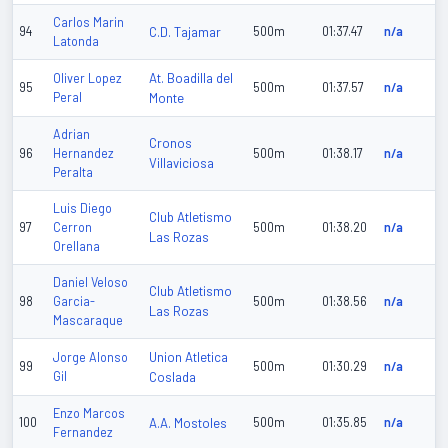
Carlos Marin
94
C.D. Tajamar
500m
01:37.47
n/a
Latonda
At. Boadilla del
Oliver Lopez
95
500m
01:37.57
n/a
Peral
Monte
Adrian
Cronos
96
Hernandez
500m
01:38.17
n/a
Villaviciosa
Peralta
Luis Diego
Club Atletismo
97
Cerron
500m
01:38.20
n/a
Las Rozas
Orellana
Daniel Veloso
Club Atletismo
98
Garcia-
500m
01:38.56
n/a
Las Rozas
Mascaraque
Union Atletica
Jorge Alonso
99
500m
01:30.29
n/a
Gil
Coslada
Enzo Marcos
100
A.A. Mostoles
500m
01:35.85
n/a
Fernandez