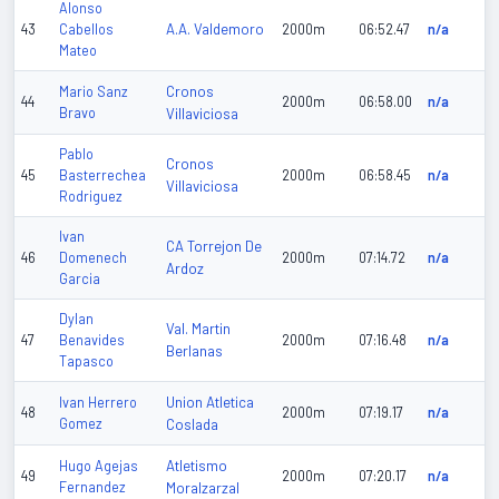
Alonso
A.A. Valdemoro
43
Cabellos
2000m
06:52.47
n/a
Mateo
Cronos
Mario Sanz
44
2000m
06:58.00
n/a
Bravo
Villaviciosa
Pablo
Cronos
45
Basterrechea
2000m
06:58.45
n/a
Villaviciosa
Rodriguez
Ivan
CA Torrejon De
46
Domenech
2000m
07:14.72
n/a
Ardoz
Garcia
Dylan
Val. Martin
47
Benavides
2000m
07:16.48
n/a
Berlanas
Tapasco
Union Atletica
Ivan Herrero
48
2000m
07:19.17
n/a
Gomez
Coslada
Atletismo
Hugo Agejas
49
2000m
07:20.17
n/a
Fernandez
Moralzarzal