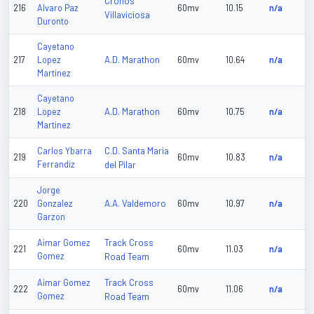
Cronos
216
Alvaro Paz
60mv
10.15
n/a
Villaviciosa
Duronto
Cayetano
A.D. Marathon
217
Lopez
60mv
10.64
n/a
Martinez
Cayetano
A.D. Marathon
218
Lopez
60mv
10.75
n/a
Martinez
C.D. Santa Maria
Carlos Ybarra
219
60mv
10.83
n/a
Ferrandiz
del Pilar
Jorge
A.A. Valdemoro
220
Gonzalez
60mv
10.97
n/a
Garzon
Track Cross
Aimar Gomez
221
60mv
11.03
n/a
Gomez
Road Team
Track Cross
Aimar Gomez
222
60mv
11.06
n/a
Gomez
Road Team