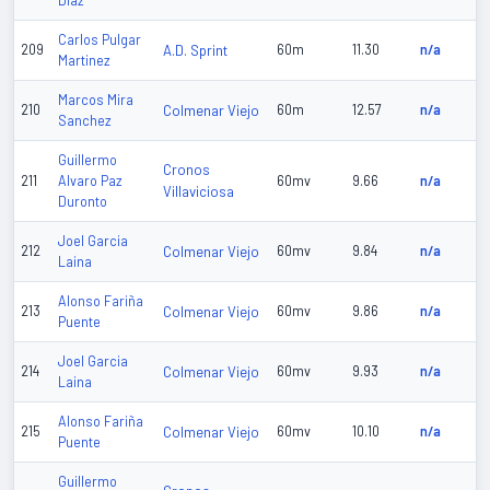
Diaz
Carlos Pulgar
209
A.D. Sprint
60m
11.30
n/a
Martinez
Marcos Mira
210
Colmenar Viejo
60m
12.57
n/a
Sanchez
Guillermo
Cronos
211
Alvaro Paz
60mv
9.66
n/a
Villaviciosa
Duronto
Joel Garcia
212
Colmenar Viejo
60mv
9.84
n/a
Laina
Alonso Fariña
213
Colmenar Viejo
60mv
9.86
n/a
Puente
Joel Garcia
214
Colmenar Viejo
60mv
9.93
n/a
Laina
Alonso Fariña
215
Colmenar Viejo
60mv
10.10
n/a
Puente
Guillermo