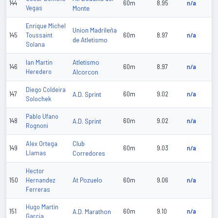
144
60m
8.95
n/a
Vegas
Monte
Enrique Michel
Union Madrileña
145
Toussaint
60m
8.97
n/a
de Atletismo
Solana
Atletismo
Ian Martin
146
60m
8.97
n/a
Heredero
Alcorcon
Diego Coldeira
147
A.D. Sprint
60m
9.02
n/a
Solochek
Pablo Ufano
148
A.D. Sprint
60m
9.02
n/a
Rognoni
Club
Alex Ortega
149
60m
9.03
n/a
Llamas
Corredores
Hector
At Pozuelo
150
Hernandez
60m
9.06
n/a
Ferreras
Hugo Martin
151
A.D. Marathon
60m
9.10
n/a
Garcia