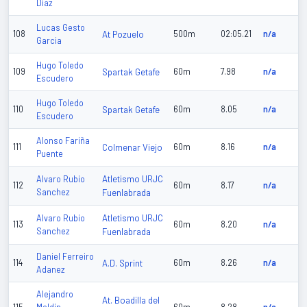
Diaz
Lucas Gesto
108
At Pozuelo
500m
02:05.21
n/a
Garcia
Hugo Toledo
109
Spartak Getafe
60m
7.98
n/a
Escudero
Hugo Toledo
110
Spartak Getafe
60m
8.05
n/a
Escudero
Alonso Fariña
111
Colmenar Viejo
60m
8.16
n/a
Puente
Atletismo URJC
Alvaro Rubio
112
60m
8.17
n/a
Sanchez
Fuenlabrada
Atletismo URJC
Alvaro Rubio
113
60m
8.20
n/a
Sanchez
Fuenlabrada
Daniel Ferreiro
114
A.D. Sprint
60m
8.26
n/a
Adanez
Alejandro
At. Boadilla del