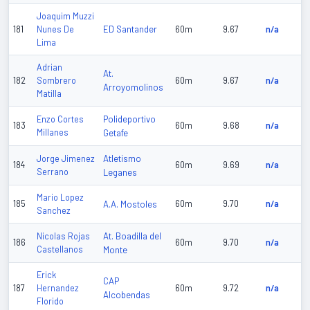
Joaquim Muzzi
ED Santander
181
Nunes De
60m
9.67
n/a
Lima
Adrian
At.
182
Sombrero
60m
9.67
n/a
Arroyomolinos
Matilla
Polideportivo
Enzo Cortes
183
60m
9.68
n/a
Millanes
Getafe
Atletismo
Jorge Jimenez
184
60m
9.69
n/a
Serrano
Leganes
Mario Lopez
185
A.A. Mostoles
60m
9.70
n/a
Sanchez
At. Boadilla del
Nicolas Rojas
186
60m
9.70
n/a
Castellanos
Monte
Erick
CAP
187
Hernandez
60m
9.72
n/a
Alcobendas
Florido