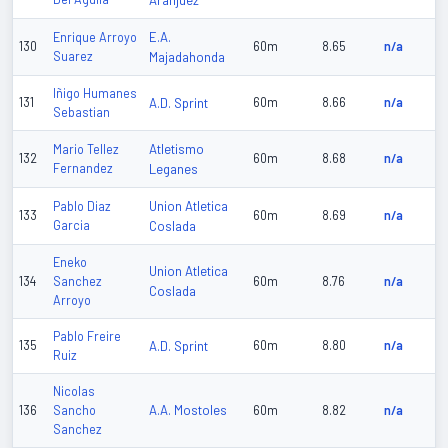
Aranjuez
E.A.
Enrique Arroyo
130
60m
8.65
n/a
Suarez
Majadahonda
Iñigo Humanes
131
A.D. Sprint
60m
8.66
n/a
Sebastian
Atletismo
Mario Tellez
132
60m
8.68
n/a
Fernandez
Leganes
Union Atletica
Pablo Diaz
133
60m
8.69
n/a
Garcia
Coslada
Eneko
Union Atletica
134
Sanchez
60m
8.76
n/a
Coslada
Arroyo
Pablo Freire
135
A.D. Sprint
60m
8.80
n/a
Ruiz
Nicolas
A.A. Mostoles
136
Sancho
60m
8.82
n/a
Sanchez