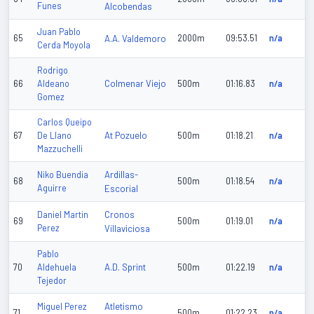
Funes
Alcobendas
Juan Pablo
65
A.A. Valdemoro
2000m
09:53.51
n/a
Cerda Moyola
Rodrigo
Colmenar Viejo
66
Aldeano
500m
01:16.83
n/a
Gomez
Carlos Queipo
At Pozuelo
67
De Llano
500m
01:18.21
n/a
Mazzuchelli
Ardillas-
Niko Buendia
68
500m
01:18.54
n/a
Aguirre
Escorial
Cronos
Daniel Martin
69
500m
01:19.01
n/a
Perez
Villaviciosa
Pablo
A.D. Sprint
70
Aldehuela
500m
01:22.19
n/a
Tejedor
Atletismo
Miguel Perez
71
500m
01:22.23
n/a