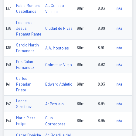
At. Collado
Pablo Montero
137
60m
8.83
n/a
Castellanos
Villalba
Leonardo
Ciudad de Rivas
138
Jesus
60m
8.89
n/a
Rapanut Rante
Sergio Martin
139
A.A. Mostoles
60m
8.91
n/a
Fernandez
Erik Galan
140
Colmenar Viejo
60m
8.92
n/a
Fernandez
Carlos
Edward Athletic
141
Rabadan
60m
8.93
n/a
Prieto
Leonel
142
At Pozuelo
60m
8.94
n/a
Streltsov
Club
Mario Plaza
143
60m
8.95
n/a
Felipe
Corredores
At. Boadilla del
Oscar Donicke