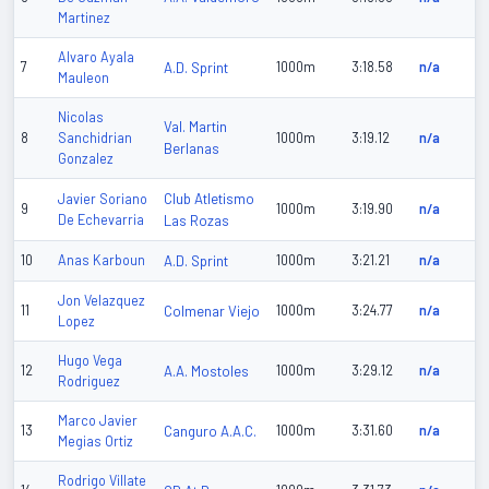
Martinez
Alvaro Ayala
7
A.D. Sprint
1000m
3:18.58
n/a
Mauleon
Nicolas
Val. Martin
8
Sanchidrian
1000m
3:19.12
n/a
Berlanas
Gonzalez
Club Atletismo
Javier Soriano
9
1000m
3:19.90
n/a
De Echevarria
Las Rozas
10
Anas Karboun
A.D. Sprint
1000m
3:21.21
n/a
Jon Velazquez
11
Colmenar Viejo
1000m
3:24.77
n/a
Lopez
Hugo Vega
12
A.A. Mostoles
1000m
3:29.12
n/a
Rodriguez
Marco Javier
13
Canguro A.A.C.
1000m
3:31.60
n/a
Megias Ortiz
Rodrigo Villate