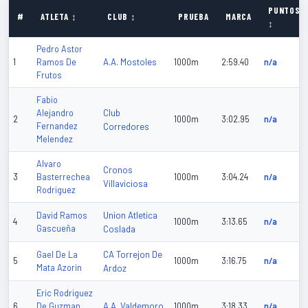
PUNTOS
#
ATLETA ↕
CLUB ↕
PRUEBA
MARCA
↕
Pedro Astor
A.A. Mostoles
1
Ramos De
1000m
2:59.40
n/a
Frutos
Fabio
Club
Alejandro
2
1000m
3:02.95
n/a
Fernandez
Corredores
Melendez
Alvaro
Cronos
3
Basterrechea
1000m
3:04.24
n/a
Villaviciosa
Rodriguez
Union Atletica
David Ramos
4
1000m
3:13.65
n/a
Gascueña
Coslada
CA Torrejon De
Gael De La
5
1000m
3:16.75
n/a
Mata Azorin
Ardoz
Eric Rodriguez
A.A. Valdemoro
6
De Guzman
1000m
3:18.33
n/a