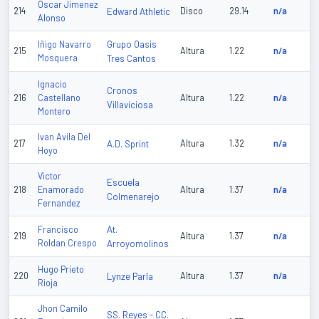
Oscar Jimenez
214
Edward Athletic
Disco
29.14
n/a
Alonso
Grupo Oasis
Iñigo Navarro
215
Altura
1.22
n/a
Mosquera
Tres Cantos
Ignacio
Cronos
216
Castellano
Altura
1.22
n/a
Villaviciosa
Montero
Ivan Avila Del
217
A.D. Sprint
Altura
1.32
n/a
Hoyo
Victor
Escuela
218
Enamorado
Altura
1.37
n/a
Colmenarejo
Fernandez
At.
Francisco
219
Altura
1.37
n/a
Roldan Crespo
Arroyomolinos
Hugo Prieto
220
Lynze Parla
Altura
1.37
n/a
Rioja
Jhon Camilo
SS. Reyes - CC.