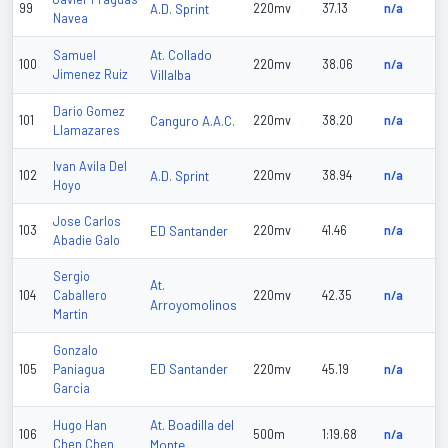
99
A.D. Sprint
220mv
37.13
n/a
Navea
At. Collado
Samuel
100
220mv
38.06
n/a
Jimenez Ruiz
Villalba
Dario Gomez
101
Canguro A.A.C.
220mv
38.20
n/a
Llamazares
Ivan Avila Del
102
A.D. Sprint
220mv
38.94
n/a
Hoyo
Jose Carlos
103
ED Santander
220mv
41.46
n/a
Abadie Galo
Sergio
At.
104
Caballero
220mv
42.35
n/a
Arroyomolinos
Martin
Gonzalo
ED Santander
105
Paniagua
220mv
45.19
n/a
Garcia
At. Boadilla del
Hugo Han
106
500m
1:19.68
n/a
Chen Chen
Monte