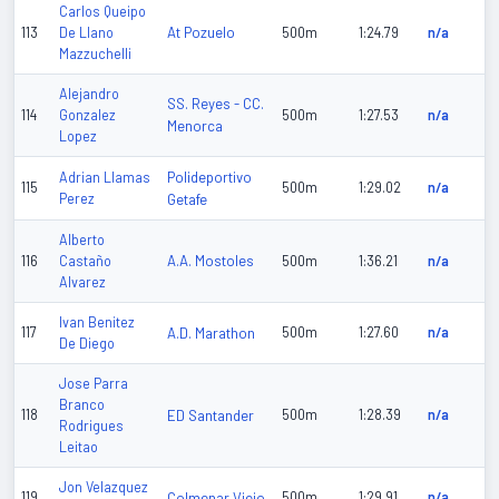
Carlos Queipo
At Pozuelo
113
De Llano
500m
1:24.79
n/a
Mazzuchelli
Alejandro
SS. Reyes - CC.
114
Gonzalez
500m
1:27.53
n/a
Menorca
Lopez
Polideportivo
Adrian Llamas
115
500m
1:29.02
n/a
Perez
Getafe
Alberto
A.A. Mostoles
116
Castaño
500m
1:36.21
n/a
Alvarez
Ivan Benitez
117
A.D. Marathon
500m
1:27.60
n/a
De Diego
Jose Parra
Branco
118
ED Santander
500m
1:28.39
n/a
Rodrigues
Leitao
Jon Velazquez
119
Colmenar Viejo
500m
1:29.91
n/a