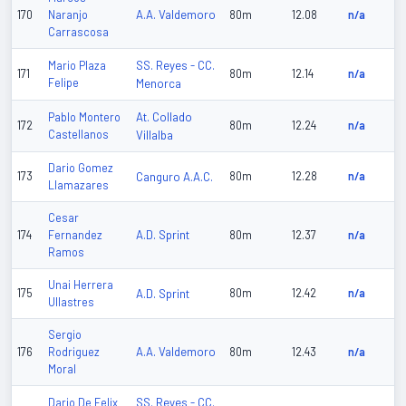
A.A. Valdemoro
170
Naranjo
80m
12.08
n/a
Carrascosa
SS. Reyes - CC.
Mario Plaza
171
80m
12.14
n/a
Felipe
Menorca
At. Collado
Pablo Montero
172
80m
12.24
n/a
Castellanos
Villalba
Dario Gomez
173
Canguro A.A.C.
80m
12.28
n/a
Llamazares
Cesar
A.D. Sprint
174
Fernandez
80m
12.37
n/a
Ramos
Unai Herrera
175
A.D. Sprint
80m
12.42
n/a
Ullastres
Sergio
A.A. Valdemoro
176
Rodriguez
80m
12.43
n/a
Moral
SS. Reyes - CC.
Dario De Felix