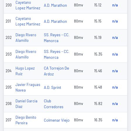
Cayetano
200
A.D. Marathon
80mv
15.12
n/a
Lopez Martinez
Cayetano
201
A.D. Marathon
80mv
15.15
n/a
Lopez Martinez
SS. Reyes - CC.
Diego Rivero
202
80mv
15.19
n/a
Alamillo
Menorca
SS. Reyes - CC.
Diego Rivero
203
80mv
15.35
n/a
Alamillo
Menorca
CA Torrejon De
Hugo Lopez
204
80mv
15.46
n/a
Ruiz
Ardoz
Javier Fraguas
205
A.D. Sprint
80mv
15.48
n/a
Navea
Club
Daniel Garcia
206
80mv
15.82
n/a
Diaz
Corredores
Diego Benito
207
Colmenar Viejo
80mv
16.35
n/a
Pereira