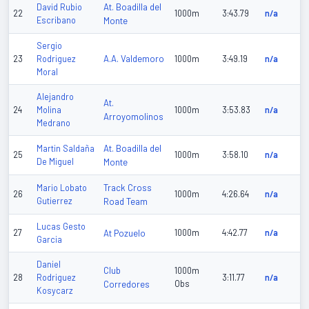
At. Boadilla del
David Rubio
22
1000m
3:43.79
n/a
Escribano
Monte
Sergio
A.A. Valdemoro
23
Rodriguez
1000m
3:49.19
n/a
Moral
Alejandro
At.
24
Molina
1000m
3:53.83
n/a
Arroyomolinos
Medrano
At. Boadilla del
Martin Saldaña
25
1000m
3:58.10
n/a
De Miguel
Monte
Track Cross
Mario Lobato
26
1000m
4:26.64
n/a
Gutierrez
Road Team
Lucas Gesto
27
At Pozuelo
1000m
4:42.77
n/a
Garcia
Daniel
Club
1000m
28
Rodriguez
3:11.77
n/a
Corredores
Obs
Kosycarz