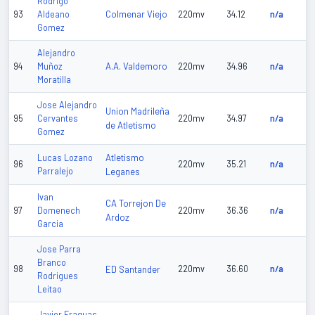
Rodrigo
Colmenar Viejo
93
Aldeano
220mv
34.12
n/a
Gomez
Alejandro
A.A. Valdemoro
94
Muñoz
220mv
34.96
n/a
Moratilla
Jose Alejandro
Union Madrileña
95
Cervantes
220mv
34.97
n/a
de Atletismo
Gomez
Atletismo
Lucas Lozano
96
220mv
35.21
n/a
Parralejo
Leganes
Ivan
CA Torrejon De
97
Domenech
220mv
36.36
n/a
Ardoz
Garcia
Jose Parra
Branco
98
ED Santander
220mv
36.60
n/a
Rodrigues
Leitao
Javier Fraguas