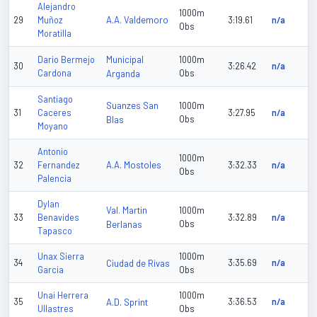
Alejandro
1000m
A.A. Valdemoro
29
Muñoz
3:19.61
n/a
Obs
Moratilla
Municipal
Dario Bermejo
1000m
30
3:26.42
n/a
Cardona
Arganda
Obs
Santiago
Suanzes San
1000m
31
Caceres
3:27.95
n/a
Blas
Obs
Moyano
Antonio
1000m
A.A. Mostoles
32
Fernandez
3:32.33
n/a
Obs
Palencia
Dylan
Val. Martin
1000m
33
Benavides
3:32.89
n/a
Berlanas
Obs
Tapasco
Unax Sierra
1000m
34
Ciudad de Rivas
3:35.69
n/a
Garcia
Obs
Unai Herrera
1000m
35
A.D. Sprint
3:36.53
n/a
Ullastres
Obs