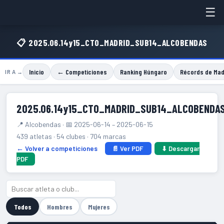
☰
📋 2025.06.14y15_CTO_MADRID_SUB14_ALCOBENDAS
Inicio
← Competiciones
Ranking Húngaro
Récords de Mad
IR A →
2025.06.14y15_CTO_MADRID_SUB14_ALCOBENDA
📍 Alcobendas · 📅 2025-06-14 – 2025-06-15
439 atletas · 54 clubes · 704 marcas
← Volver a competiciones
📄 Ver PDF
⬇ Descargar
PDF
Todos
Hombres
Mujeres