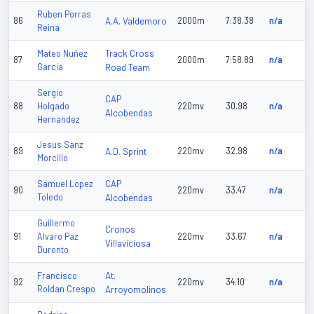
Ruben Porras
86
A.A. Valdemoro
2000m
7:38.38
n/a
Reina
Track Cross
Mateo Nuñez
87
2000m
7:58.89
n/a
Garcia
Road Team
Sergio
CAP
88
Holgado
220mv
30.98
n/a
Alcobendas
Hernandez
Jesus Sanz
89
A.D. Sprint
220mv
32.98
n/a
Morcillo
CAP
Samuel Lopez
90
220mv
33.47
n/a
Toledo
Alcobendas
Guillermo
Cronos
91
Alvaro Paz
220mv
33.67
n/a
Villaviciosa
Duronto
At.
Francisco
92
220mv
34.10
n/a
Roldan Crespo
Arroyomolinos