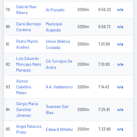
Gabriel Illan
79
At Pozuelo
2000m
6:55.22
n/a
Ribera
Municipal
Dario Bermejo
80
2000m
6:56.72
n/a
Cardona
Arganda
Union Atletica
Pedro Martin
81
2000m
7:01.99
n/a
Acebes
Coslada
Luis Eduardo
CA Torrejon De
82
Moncayo Nieto
2000m
7:10.80
n/a
Ardoz
Marquez
Alonso
A.A. Valdemoro
83
Cabellos
2000m
7:14.43
n/a
Mateo
Sergio Maria
Suanzes San
84
Sanchez
2000m
7:25.81
n/a
Blas
Jimenez
Angel Palacios
85
Edward Athletic
2000m
7:33.86
n/a
Prieto