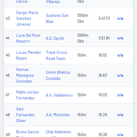
Garcia
Villarejo
Obs
Sergio Maria
Suanzes San
1000m
43
Sanchez
3:47.73
n/a
Blas
Obs
Jimenez
Luca Del Pozo
1000m
44
A.D. Sprint
3:51.94
n/a
Navarro
Obs
Track Cross
Lucas Mendez
45
150m
18.02
n/a
Reyes
Road Team
Hernan
Union Atletica
46
Masegosa
150m
18.63
n/a
Coslada
Gonzalez
Pablo Juristo
47
A.A. Valdemoro
150m
19.03
n/a
Fernandez
Alex
A.A. Mostoles
48
Fernandez
150m
19.29
n/a
Oliver
Club Atletismo
Bruno Garcia
49
150m
19.36
n/a