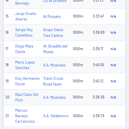
14
CD At Dromos
1000m
3:31.73
n/a
Bermejo
Jorge Ocaña
15
At Pozuelo
1000m
3:33.47
n/a
Alvarez
Grupo Oasis
Sergio Rey
16
1000m
3:38.69
n/a
Castellano
Tres Cantos
At. Boadilla del
Diego Mata
17
1000m
3:39.17
n/a
Davila
Monte
Mario Lopez
18
A.A. Mostoles
1000m
3:40.05
n/a
Sanchez
Track Cross
Eloy Hermanns
19
1000m
3:40.12
n/a
Duran
Road Team
Raul Calvo Del
20
A.A. Mostoles
1000m
3:38.36
n/a
Pozo
Marcos
A.A. Valdemoro
21
Naranjo
1000m
3:38.79
n/a
Carrascosa