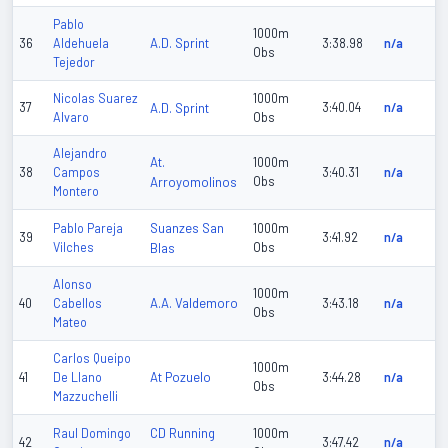
Pablo
1000m
A.D. Sprint
36
Aldehuela
3:38.98
n/a
Obs
Tejedor
Nicolas Suarez
1000m
37
A.D. Sprint
3:40.04
n/a
Alvaro
Obs
Alejandro
At.
1000m
38
Campos
3:40.31
n/a
Arroyomolinos
Obs
Montero
Suanzes San
Pablo Pareja
1000m
39
3:41.92
n/a
Vilches
Blas
Obs
Alonso
1000m
A.A. Valdemoro
40
Cabellos
3:43.18
n/a
Obs
Mateo
Carlos Queipo
1000m
At Pozuelo
41
De Llano
3:44.28
n/a
Obs
Mazzuchelli
CD Running
Raul Domingo
1000m
42
3:47.42
n/a