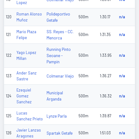
Lopez
Polideportivo
Roman Alonso
120
500m
1:30.17
n/a
Muñoz
Getafe
SS. Reyes - CC.
Mario Plaza
121
500m
1:31.35
n/a
Felipe
Menorca
Running Pinto
Yago Lopez
122
Seoane -
500m
1:33.95
n/a
Millan
Pampin
Ander Sanz
123
Colmenar Viejo
500m
1:36.27
n/a
Sastre
Ezequiel
Municipal
124
Gomez
500m
1:36.32
n/a
Arganda
Sanchez
Lucas
125
Lynze Parla
500m
1:39.87
n/a
Sanchez Prieto
Javier Lanzas
126
Spartak Getafe
500m
1:51.03
n/a
Aragones