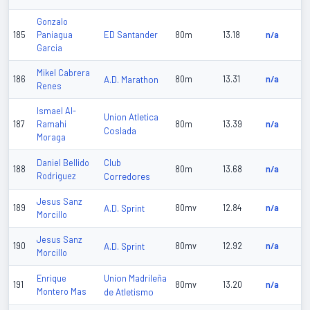
Gonzalo
ED Santander
185
Paniagua
80m
13.18
n/a
Garcia
Mikel Cabrera
186
A.D. Marathon
80m
13.31
n/a
Renes
Ismael Al-
Union Atletica
187
Ramahi
80m
13.39
n/a
Coslada
Moraga
Club
Daniel Bellido
188
80m
13.68
n/a
Rodriguez
Corredores
Jesus Sanz
189
A.D. Sprint
80mv
12.84
n/a
Morcillo
Jesus Sanz
190
A.D. Sprint
80mv
12.92
n/a
Morcillo
Union Madrileña
Enrique
191
80mv
13.20
n/a
Montero Mas
de Atletismo