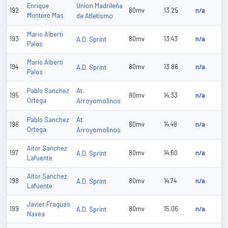
Union Madrileña
Enrique
192
80mv
13.25
n/a
Montero Mas
de Atletismo
Mario Alberti
193
A.D. Sprint
80mv
13.43
n/a
Palos
Mario Alberti
194
A.D. Sprint
80mv
13.86
n/a
Palos
At.
Pablo Sanchez
195
80mv
14.33
n/a
Ortega
Arroyomolinos
At.
Pablo Sanchez
196
80mv
14.48
n/a
Ortega
Arroyomolinos
Aitor Sanchez
197
A.D. Sprint
80mv
14.60
n/a
Lafuente
Aitor Sanchez
198
A.D. Sprint
80mv
14.74
n/a
Lafuente
Javier Fraguas
199
A.D. Sprint
80mv
15.06
n/a
Navea