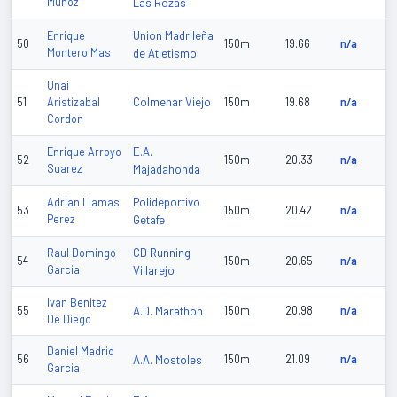
Muñoz
Las Rozas
Union Madrileña
Enrique
50
150m
19.66
n/a
Montero Mas
de Atletismo
Unai
Colmenar Viejo
51
Aristizabal
150m
19.68
n/a
Cordon
E.A.
Enrique Arroyo
52
150m
20.33
n/a
Suarez
Majadahonda
Polideportivo
Adrian Llamas
53
150m
20.42
n/a
Perez
Getafe
CD Running
Raul Domingo
54
150m
20.65
n/a
Garcia
Villarejo
Ivan Benitez
55
A.D. Marathon
150m
20.98
n/a
De Diego
Daniel Madrid
56
A.A. Mostoles
150m
21.09
n/a
Garcia