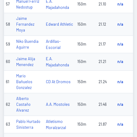
E.A.
Manuel Ferriz
57
150m
21.10
n/a
Nedostup
Majadahonda
Jaime
Edward Athletic
58
Fernandez
150m
21.12
n/a
Moya
Ardillas-
Niko Buendia
59
150m
21.17
n/a
Aguirre
Escorial
E.A.
Jaime Alija
60
150m
21.21
n/a
Menendez
Majadahonda
Mario
CD At Dromos
61
Bañuelos
150m
21.24
n/a
Gonzalez
Alberto
A.A. Mostoles
62
Castaño
150m
21.46
n/a
Alvarez
Atletismo
Pablo Hurtado
63
150m
21.87
n/a
Sinisterra
Moralzarzal