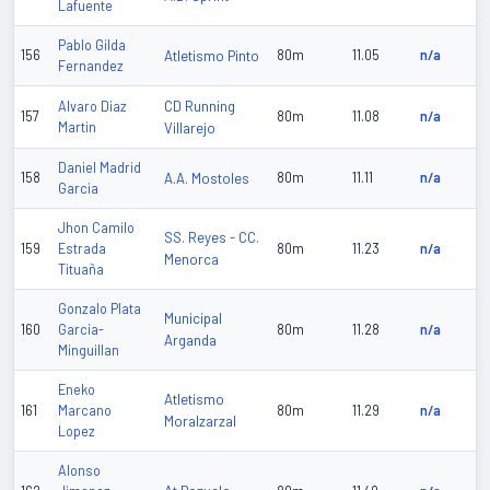
Lafuente
Pablo Gilda
156
Atletismo Pinto
80m
11.05
n/a
Fernandez
CD Running
Alvaro Diaz
157
80m
11.08
n/a
Martin
Villarejo
Daniel Madrid
158
A.A. Mostoles
80m
11.11
n/a
Garcia
Jhon Camilo
SS. Reyes - CC.
159
Estrada
80m
11.23
n/a
Menorca
Tituaña
Gonzalo Plata
Municipal
160
Garcia-
80m
11.28
n/a
Arganda
Minguillan
Eneko
Atletismo
161
Marcano
80m
11.29
n/a
Moralzarzal
Lopez
Alonso