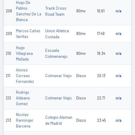
Hugo De
Track Cross
Pablos
208
80mv
16.61
n/a
Sanchez De La
Road Team
Blanca
Union Atletica
Marcos Cañas
209
80mv
17.49
n/a
Varillas
Coslada
Hugo
Escuela
210
Villagrasa
80mv
18.34
n/a
Colmenarejo
Mellado
Alonso
Colmenar Viejo
211
Correas
Disco
20.13
n/a
Fernandez
Rodrigo
Colmenar Viejo
212
Aldeano
Disco
22.71
n/a
Gomez
Nicolas
Colegio Aleman
213
Ranninger
Disco
23.45
n/a
de Madrid
Barcena