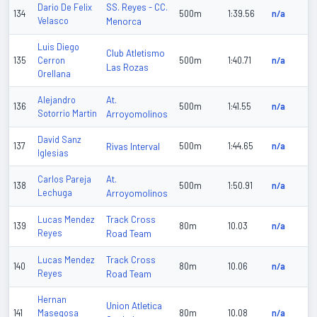
SS. Reyes - CC.
Dario De Felix
134
500m
1:39.56
n/a
Velasco
Menorca
Luis Diego
Club Atletismo
135
Cerron
500m
1:40.71
n/a
Las Rozas
Orellana
At.
Alejandro
136
500m
1:41.55
n/a
Sotorrio Martin
Arroyomolinos
David Sanz
137
Rivas Interval
500m
1:44.65
n/a
Iglesias
At.
Carlos Pareja
138
500m
1:50.91
n/a
Lechuga
Arroyomolinos
Track Cross
Lucas Mendez
139
80m
10.03
n/a
Reyes
Road Team
Track Cross
Lucas Mendez
140
80m
10.06
n/a
Reyes
Road Team
Hernan
Union Atletica
141
Masegosa
80m
10.08
n/a