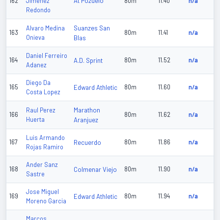
At Pozuelo
162
Jimenez
80m
11.40
n/a
Redondo
Suanzes San
Alvaro Medina
163
80m
11.41
n/a
Onieva
Blas
Daniel Ferreiro
164
A.D. Sprint
80m
11.52
n/a
Adanez
Diego Da
165
Edward Athletic
80m
11.60
n/a
Costa Lopez
Marathon
Raul Perez
166
80m
11.62
n/a
Huerta
Aranjuez
Luis Armando
167
Recuerdo
80m
11.86
n/a
Rojas Ramiro
Ander Sanz
168
Colmenar Viejo
80m
11.90
n/a
Sastre
Jose Miguel
169
Edward Athletic
80m
11.94
n/a
Moreno Garcia
Marcos