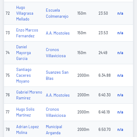
Hugo
Escuela
72
Villagrasa
150m
23.50
n/a
Colmenarejo
Mellado
Enzo Marcos
73
A.A. Mostoles
150m
23.53
n/a
Fernandez
Daniel
Cronos
74
Mayorga
150m
24.49
n/a
Villaviciosa
Garcia
Santiago
Suanzes San
75
Caceres
2000m
6:34.88
n/a
Blas
Moyano
Gabriel Moreno
76
A.A. Mostoles
2000m
6:40.30
n/a
Ramirez
Cronos
Hugo Solis
77
2000m
6:46.19
n/a
Martinez
Villaviciosa
Municipal
Adrian Lopez
78
2000m
6:50.70
n/a
Molina
Arganda