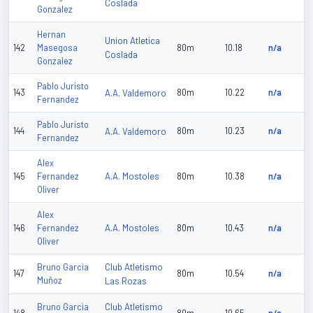
Coslada
Gonzalez
Hernan
Union Atletica
142
Masegosa
80m
10.18
n/a
Coslada
Gonzalez
Pablo Juristo
143
A.A. Valdemoro
80m
10.22
n/a
Fernandez
Pablo Juristo
144
A.A. Valdemoro
80m
10.23
n/a
Fernandez
Alex
A.A. Mostoles
145
Fernandez
80m
10.38
n/a
Oliver
Alex
A.A. Mostoles
146
Fernandez
80m
10.43
n/a
Oliver
Club Atletismo
Bruno Garcia
147
80m
10.54
n/a
Muñoz
Las Rozas
Club Atletismo
Bruno Garcia