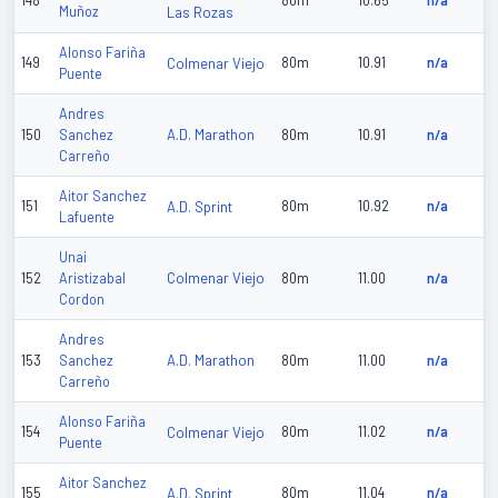
148
80m
10.65
n/a
Muñoz
Las Rozas
Alonso Fariña
149
Colmenar Viejo
80m
10.91
n/a
Puente
Andres
A.D. Marathon
150
Sanchez
80m
10.91
n/a
Carreño
Aitor Sanchez
151
A.D. Sprint
80m
10.92
n/a
Lafuente
Unai
Colmenar Viejo
152
Aristizabal
80m
11.00
n/a
Cordon
Andres
A.D. Marathon
153
Sanchez
80m
11.00
n/a
Carreño
Alonso Fariña
154
Colmenar Viejo
80m
11.02
n/a
Puente
Aitor Sanchez
155
A.D. Sprint
80m
11.04
n/a