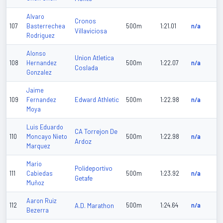
Alvaro
Cronos
107
Basterrechea
500m
1:21.01
n/a
Villaviciosa
Rodriguez
Alonso
Union Atletica
108
Hernandez
500m
1:22.07
n/a
Coslada
Gonzalez
Jaime
Edward Athletic
109
Fernandez
500m
1:22.98
n/a
Moya
Luis Eduardo
CA Torrejon De
110
Moncayo Nieto
500m
1:22.98
n/a
Ardoz
Marquez
Mario
Polideportivo
111
Cabiedas
500m
1:23.92
n/a
Getafe
Muñoz
Aaron Ruiz
112
A.D. Marathon
500m
1:24.64
n/a
Bezerra