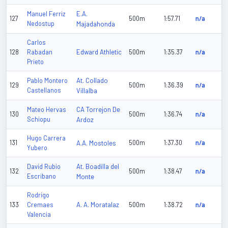
E.A.
Manuel Ferriz
127
500m
1:57.71
n/a
Nedostup
Majadahonda
Carlos
Edward Athletic
128
Rabadan
500m
1:35.37
n/a
Prieto
At. Collado
Pablo Montero
129
500m
1:36.39
n/a
Castellanos
Villalba
CA Torrejon De
Mateo Hervas
130
500m
1:36.74
n/a
Schiopu
Ardoz
Hugo Carrera
131
A.A. Mostoles
500m
1:37.30
n/a
Yubero
At. Boadilla del
David Rubio
132
500m
1:38.47
n/a
Escribano
Monte
Rodrigo
A. A. Moratalaz
133
Cremaes
500m
1:38.72
n/a
Valencia