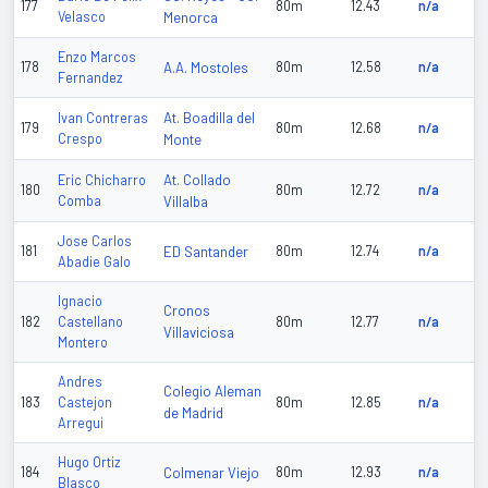
177
80m
12.43
n/a
Velasco
Menorca
Enzo Marcos
178
A.A. Mostoles
80m
12.58
n/a
Fernandez
At. Boadilla del
Ivan Contreras
179
80m
12.68
n/a
Crespo
Monte
At. Collado
Eric Chicharro
180
80m
12.72
n/a
Comba
Villalba
Jose Carlos
181
ED Santander
80m
12.74
n/a
Abadie Galo
Ignacio
Cronos
182
Castellano
80m
12.77
n/a
Villaviciosa
Montero
Andres
Colegio Aleman
183
Castejon
80m
12.85
n/a
de Madrid
Arregui
Hugo Ortiz
184
Colmenar Viejo
80m
12.93
n/a
Blasco