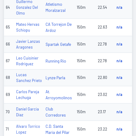
Guillermo
Atletismo
64
Gonzalez Del
150m
22.54
n/a
Moralzarzal
Olmo
CA Torrejon De
Mateo Hervas
65
150m
22.63
n/a
Schiopu
Ardoz
Javier Lanzas
66
Spartak Getafe
150m
22.78
n/a
Aragones
Leo Cuisinier
67
Running Rio
150m
22.78
n/a
Rodriguez
Lucas
68
Lynze Parla
150m
22.80
n/a
Sanchez Prieto
At.
Carlos Pareja
69
150m
23.02
n/a
Lechuga
Arroyomolinos
Club
Daniel Garcia
70
150m
23.17
n/a
Diaz
Corredores
C.D. Santa
Alvaro Torrico
71
150m
23.22
n/a
Lopez
Maria del Pilar