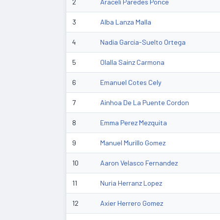
2
Araceli Paredes Ponce
3
Alba Lanza Malla
4
Nadia Garcia-Suelto Ortega
5
Olalla Sainz Carmona
6
Emanuel Cotes Cely
7
Ainhoa De La Puente Cordon
8
Emma Perez Mezquita
9
Manuel Murillo Gomez
10
Aaron Velasco Fernandez
11
Nuria Herranz Lopez
12
Axier Herrero Gomez