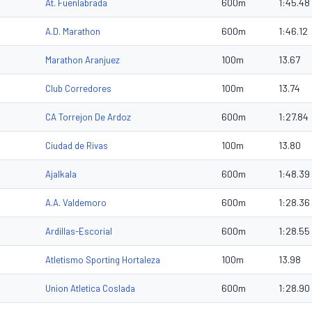
600m
1:45.48
At. Fuenlabrada
600m
1:46.12
A.D. Marathon
100m
13.67
Marathon Aranjuez
100m
13.74
Club Corredores
600m
1:27.84
CA Torrejon De Ardoz
100m
13.80
Ciudad de Rivas
600m
1:48.39
Ajalkala
600m
1:28.36
A.A. Valdemoro
600m
1:28.55
Ardillas-Escorial
100m
13.98
Atletismo Sporting Hortaleza
600m
1:28.90
Union Atletica Coslada