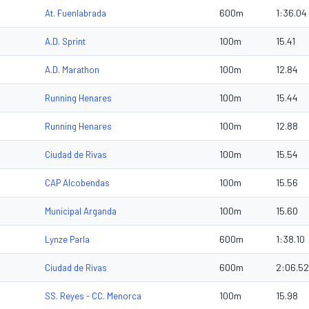
600m
1:36.04
At. Fuenlabrada
100m
15.41
A.D. Sprint
100m
12.84
A.D. Marathon
100m
15.44
Running Henares
100m
12.88
Running Henares
100m
15.54
Ciudad de Rivas
100m
15.56
CAP Alcobendas
100m
15.60
Municipal Arganda
600m
1:38.10
Lynze Parla
600m
2:06.52
Ciudad de Rivas
100m
15.98
SS. Reyes - CC. Menorca