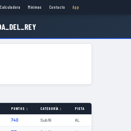
Calculadora
Mínimas
Contacto
App
DA_DEL_REY
PUNTOS ↕
CATEGORÍA ↕
PISTA
740
Sub16
AL