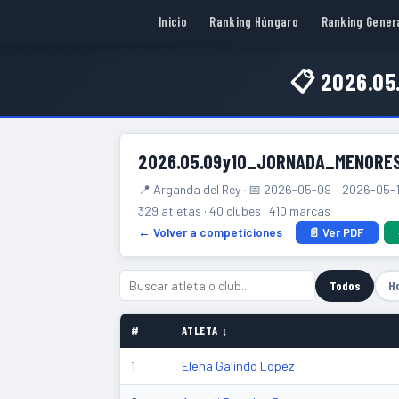
Inicio
Ranking Húngaro
Ranking Gener
📋 2026.0
2026.05.09y10_JORNADA_MENOR
📍 Arganda del Rey · 📅 2026-05-09 – 2026-05-
329 atletas · 40 clubes · 410 marcas
← Volver a competiciones
📄 Ver PDF
Todos
H
#
ATLETA ↕
1
Elena Galindo Lopez