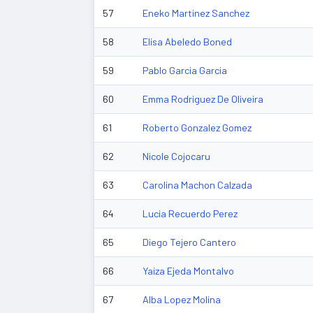
57
Eneko Martinez Sanchez
58
Elisa Abeledo Boned
59
Pablo Garcia Garcia
60
Emma Rodriguez De Oliveira
61
Roberto Gonzalez Gomez
62
Nicole Cojocaru
63
Carolina Machon Calzada
64
Lucia Recuerdo Perez
65
Diego Tejero Cantero
66
Yaiza Ejeda Montalvo
67
Alba Lopez Molina