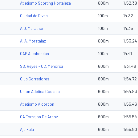
600m
1:52.39
Atletismo Sporting Hortaleza
100m
14.32
Ciudad de Rivas
100m
14.35
A.D. Marathon
600m
1:53.24
A. A. Moratalaz
100m
14.41
CAP Alcobendas
600m
1:31.48
SS. Reyes - CC. Menorca
600m
1:54.72
Club Corredores
600m
1:54.83
Union Atletica Coslada
600m
1:55.46
Atletismo Alcorcon
600m
1:55.54
CA Torrejon De Ardoz
600m
1:55.80
Ajalkala