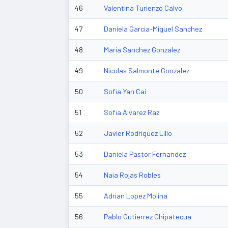
46
Valentina Turienzo Calvo
47
Daniela Garcia-Miguel Sanchez
48
Maria Sanchez Gonzalez
49
Nicolas Salmonte Gonzalez
50
Sofia Yan Cai
51
Sofia Alvarez Raz
52
Javier Rodriguez Lillo
53
Daniela Pastor Fernandez
54
Naia Rojas Robles
55
Adrian Lopez Molina
56
Pablo Gutierrez Chipatecua