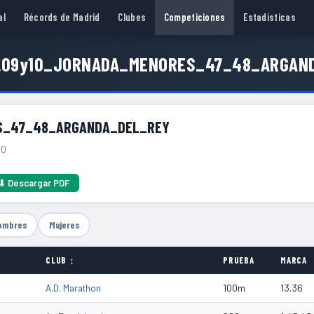
al
Récords de Madrid
Clubes
Competiciones
Estadísticas
5.09y10_JORNADA_MENORES_47_48_ARGAN
ES_47_48_ARGANDA_DEL_REY
10
⬇ Descargar PDF
ombres
Mujeres
CLUB ↕
PRUEBA
MARCA
100m
13.36
A.D. Marathon