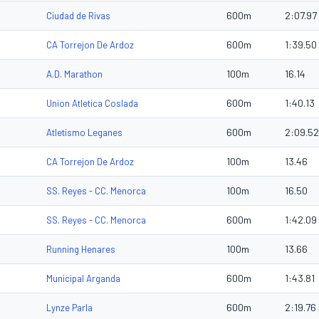
600m
2:07.97
Ciudad de Rivas
600m
1:39.50
CA Torrejon De Ardoz
100m
16.14
A.D. Marathon
600m
1:40.13
Union Atletica Coslada
600m
2:09.52
Atletismo Leganes
100m
13.46
CA Torrejon De Ardoz
100m
16.50
SS. Reyes - CC. Menorca
600m
1:42.09
SS. Reyes - CC. Menorca
100m
13.66
Running Henares
600m
1:43.81
Municipal Arganda
600m
2:19.76
Lynze Parla