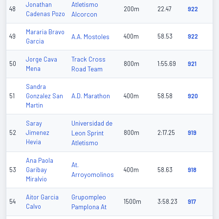
Atletismo
Jonathan
48
200m
22.47
922
Cadenas Pozo
Alcorcon
Mararia Bravo
49
A.A. Mostoles
400m
58.53
922
Garcia
Track Cross
Jorge Cava
50
800m
1:55.69
921
Mena
Road Team
Sandra
A.D. Marathon
51
Gonzalez San
400m
58.58
920
Martin
Universidad de
Saray
52
Jimenez
Leon Sprint
800m
2:17.25
919
Hevia
Atletismo
Ana Paola
At.
53
Garibay
400m
58.63
918
Arroyomolinos
Miralvio
Grupompleo
Aitor Garcia
54
1500m
3:58.23
917
Calvo
Pamplona At