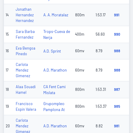
Jonathan
A. A. Moratalaz
14
Hernandez
800m
1:53.17
991
Hernandez
Trops-Cueva de
Sara Barba
15
400m
56.60
990
Fernandez
Nerja
Eva Bengoa
16
A.D. Sprint
60mv
8.79
988
Pinedo
Carlota
A.D. Marathon
17
Mendez
60mv
8.79
988
Gimenez
CA Fent Cami
Alaa Souadi
18
800m
1:53.31
987
Hamel
Mislata
Grupompleo
Francisco
19
800m
1:53.37
985
Espin Valera
Pamplona At
Carlota
A.D. Marathon
20
Mendez
60mv
8.82
981
Gimenez