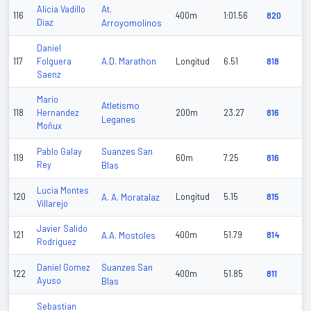
At.
Alicia Vadillo
116
400m
1:01.56
820
Diaz
Arroyomolinos
Daniel
A.D. Marathon
117
Folguera
Longitud
6.51
818
Saenz
Mario
Atletismo
118
Hernandez
200m
23.27
816
Leganes
Moñux
Suanzes San
Pablo Galay
119
60m
7.25
816
Rey
Blas
Lucia Montes
120
A. A. Moratalaz
Longitud
5.15
815
Villarejo
Javier Salido
121
A.A. Mostoles
400m
51.79
814
Rodriguez
Suanzes San
Daniel Gomez
122
400m
51.85
811
Ayuso
Blas
Sebastian