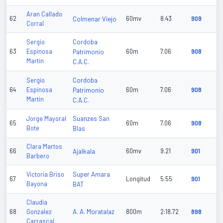
Aran Callado
62
Colmenar Viejo
60mv
8.43
909
Corral
Cordoba
Sergio
63
Espinosa
Patrimonio
60m
7.06
908
Martin
C.A.C.
Cordoba
Sergio
64
Espinosa
Patrimonio
60m
7.06
908
Martin
C.A.C.
Suanzes San
Jorge Mayoral
65
60m
7.06
908
Bote
Blas
Clara Martos
66
Ajalkala
60mv
9.21
901
Barbero
Super Amara
Victoria Briso
67
Longitud
5.55
901
Bayona
BAT
Claudia
A. A. Moratalaz
68
Gonzalez
800m
2:18.72
898
Carrascal