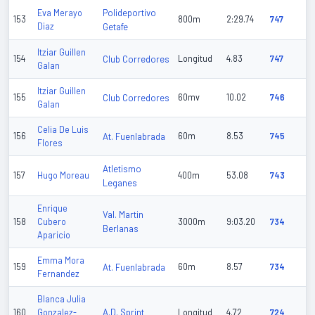
Polideportivo
Eva Merayo
153
800m
2:29.74
747
Diaz
Getafe
Itziar Guillen
154
Club Corredores
Longitud
4.83
747
Galan
Itziar Guillen
155
Club Corredores
60mv
10.02
746
Galan
Celia De Luis
156
At. Fuenlabrada
60m
8.53
745
Flores
Atletismo
157
Hugo Moreau
400m
53.08
743
Leganes
Enrique
Val. Martin
158
Cubero
3000m
9:03.20
734
Berlanas
Aparicio
Emma Mora
159
At. Fuenlabrada
60m
8.57
734
Fernandez
Blanca Julia
A.D. Sprint
160
Gonzalez-
Longitud
4.72
724