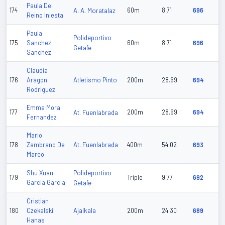
Paula Del
174
A. A. Moratalaz
60m
8.71
696
Reino Iniesta
Paula
Polideportivo
175
Sanchez
60m
8.71
696
Getafe
Sanchez
Claudia
Atletismo Pinto
176
Aragon
200m
28.69
694
Rodriguez
Emma Mora
177
At. Fuenlabrada
200m
28.69
694
Fernandez
Mario
At. Fuenlabrada
178
Zambrano De
400m
54.02
693
Marco
Polideportivo
Shu Xuan
179
Triple
9.77
692
Garcia Garcia
Getafe
Cristian
Ajalkala
180
Czekalski
200m
24.30
689
Hanas