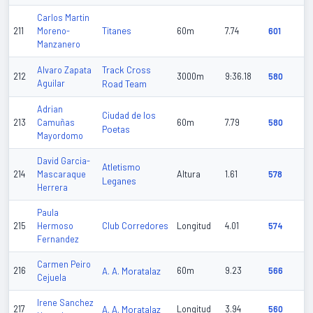
Carlos Martin
Titanes
211
Moreno-
60m
7.74
601
Manzanero
Track Cross
Alvaro Zapata
212
3000m
9:36.18
580
Aguilar
Road Team
Adrian
Ciudad de los
213
Camuñas
60m
7.79
580
Poetas
Mayordomo
David Garcia-
Atletismo
214
Mascaraque
Altura
1.61
578
Leganes
Herrera
Paula
Club Corredores
215
Hermoso
Longitud
4.01
574
Fernandez
Carmen Peiro
216
A. A. Moratalaz
60m
9.23
566
Cejuela
Irene Sanchez
217
A. A. Moratalaz
Longitud
3.94
560