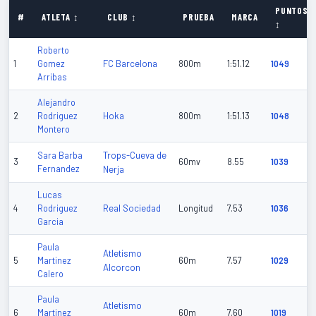
PUNTOS
#
ATLETA ↕
CLUB ↕
PRUEBA
MARCA
↕
Roberto
FC Barcelona
1
Gomez
800m
1:51.12
1049
Arribas
Alejandro
Hoka
2
Rodriguez
800m
1:51.13
1048
Montero
Trops-Cueva de
Sara Barba
3
60mv
8.55
1039
Fernandez
Nerja
Lucas
Real Sociedad
4
Rodriguez
Longitud
7.53
1036
Garcia
Paula
Atletismo
5
Martinez
60m
7.57
1029
Alcorcon
Calero
Paula
Atletismo
6
Martinez
60m
7.60
1019