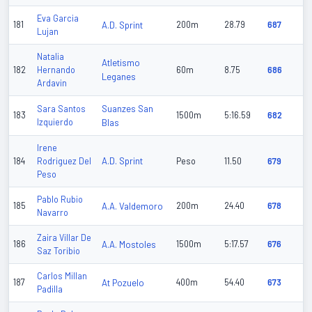
Eva Garcia
181
A.D. Sprint
200m
28.79
687
Lujan
Natalia
Atletismo
182
Hernando
60m
8.75
686
Leganes
Ardavin
Suanzes San
Sara Santos
183
1500m
5:16.59
682
Izquierdo
Blas
Irene
A.D. Sprint
184
Rodriguez Del
Peso
11.50
679
Peso
Pablo Rubio
185
A.A. Valdemoro
200m
24.40
678
Navarro
Zaira Villar De
186
A.A. Mostoles
1500m
5:17.57
676
Saz Toribio
Carlos Millan
187
At Pozuelo
400m
54.40
673
Padilla