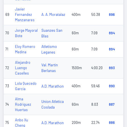
Javier
A. A. Moratalaz
69
Fernandez
400m
50.38
896
Manzanares
Suanzes San
Jorge Mayoral
70
60m
7.09
894
Bote
Blas
Atletismo
Eloy Romero
71
60m
7.09
894
Medina
Leganes
Alejandro
Val. Martin
72
Luengo
1500m
4:00.20
893
Berlanas
Caselles
Lola Quecedo
73
A.D. Marathon
400m
59.46
890
Garcia
Alma
Union Atletica
74
Rodriguez
60m
8.03
887
Coslada
Huertas
Anbo Xu
75
A.D. Marathon
200m
22.74
886
Cheng