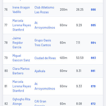
Club Atletismo
Irene Aragon
76
200m
26.25
886
Vadillo
Las Rozas
Marcela
At.
77
Lorena Reyes
60mv
9.29
885
Arroyomolinos
Stanford
Jaime
Grupo Oasis
78
Regidor
60m
7.11
884
Tres Cantos
Garcia
Miguel
79
Ciudad de Rivas
400m
50.59
883
Gascon Sanz
Clara Martos
80
Ajalkala
60mv
9.31
881
Barbero
Marcela
At.
81
Lorena Reyes
60mv
9.33
878
Arroyomolinos
Stanford
Oghogho Rita
CAI Gran
82
Alonge
60m
8.08
872