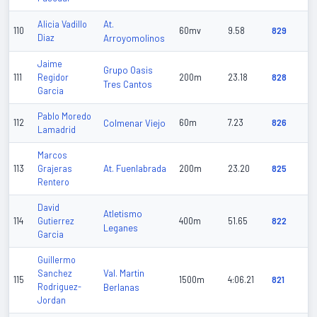
At.
Alicia Vadillo
110
60mv
9.58
829
Diaz
Arroyomolinos
Jaime
Grupo Oasis
111
Regidor
200m
23.18
828
Tres Cantos
Garcia
Pablo Moredo
112
Colmenar Viejo
60m
7.23
826
Lamadrid
Marcos
At. Fuenlabrada
113
Grajeras
200m
23.20
825
Rentero
David
Atletismo
114
Gutierrez
400m
51.65
822
Leganes
Garcia
Guillermo
Val. Martin
Sanchez
115
1500m
4:06.21
821
Rodriguez-
Berlanas
Jordan