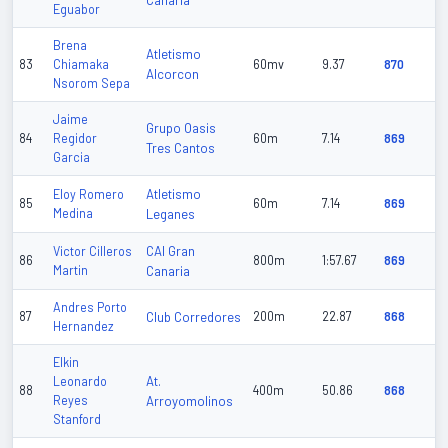
Canaria
Eguabor
Brena
Atletismo
83
Chiamaka
60mv
9.37
870
Alcorcon
Nsorom Sepa
Jaime
Grupo Oasis
84
Regidor
60m
7.14
869
Tres Cantos
Garcia
Atletismo
Eloy Romero
85
60m
7.14
869
Medina
Leganes
CAI Gran
Victor Cilleros
86
800m
1:57.67
869
Martin
Canaria
Andres Porto
87
Club Corredores
200m
22.87
868
Hernandez
Elkin
At.
Leonardo
88
400m
50.86
868
Reyes
Arroyomolinos
Stanford