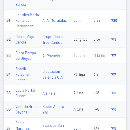
Barcia
Lourdes Maria
A. A. Moratalaz
161
Fontalba
60m
8.62
720
Hernandez
Grupo Oasis
Daniel Iñigo
162
Longitud
6.04
719
Garcia
Tres Cantos
Clara Bergaz
163
At Pozuelo
3000m
11:13.85
717
De Oteyza
Sharik
Diputación
164
Fotecha
Pértiga
3.2
717
Valencia C.A.
Lopez
Lucia Hortal
165
Ajalkala
Altura
1.48
716
Duran
Super Amara
Victoria Briso
166
Altura
1.48
716
Bayona
BAT
Pablo
Suanzes San
167
Martinez
60m
7.47
715