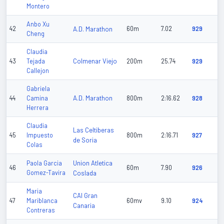
Montero
Anbo Xu
42
A.D. Marathon
60m
7.02
929
Cheng
Claudia
Colmenar Viejo
43
Tejada
200m
25.74
929
Callejon
Gabriela
A.D. Marathon
44
Camina
800m
2:16.62
928
Herrera
Claudia
Las Celtiberas
45
Impuesto
800m
2:16.71
927
de Soria
Colas
Union Atletica
Paola Garcia
46
60m
7.90
926
Gomez-Tavira
Coslada
Maria
CAI Gran
47
Mariblanca
60mv
9.10
924
Canaria
Contreras