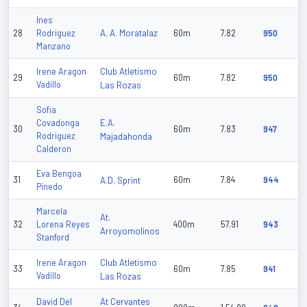
Ines
A. A. Moratalaz
28
Rodriguez
60m
7.82
950
Manzano
Club Atletismo
Irene Aragon
29
60m
7.82
950
Vadillo
Las Rozas
Sofia
E.A.
Covadonga
30
60m
7.83
947
Rodriguez
Majadahonda
Calderon
Eva Bengoa
31
A.D. Sprint
60m
7.84
944
Pinedo
Marcela
At.
32
Lorena Reyes
400m
57.91
943
Arroyomolinos
Stanford
Club Atletismo
Irene Aragon
33
60m
7.85
941
Vadillo
Las Rozas
At Cervantes
David Del