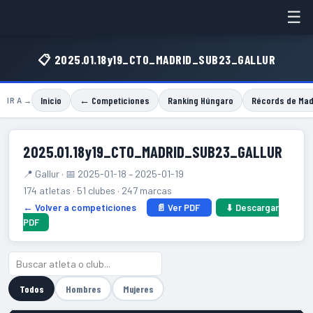
☰
📋 2025.01.18y19_CTO_MADRID_SUB23_GALLUR
Inicio
← Competiciones
Ranking Húngaro
Récords de Mad
IR A →
2025.01.18y19_CTO_MADRID_SUB23_GALLUR
📍 Gallur · 📅 2025-01-18 – 2025-01-19
174 atletas · 51 clubes · 247 marcas
← Volver a competiciones
📄 Ver PDF
⬇ Descargar
PDF
Todos
Hombres
Mujeres