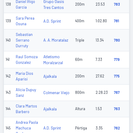
Grupo Oasis
Daniel Iñigo
138
200m
23.53
783
Garcia
Tres Cantos
Sara Perea
139
A.D. Sprint
400m
1:02.80
781
Osuna
Sebastian
A. A. Moratalaz
140
Serrano
Triple
13.34
780
Durruty
Atletismo
Raul Somoza
141
60m
7.33
779
Gonzalez
Moralzarzal
Maria Dios
142
Ajalkala
200m
27.62
775
Aparisi
Alicia Dupuy
143
Colmenar Viejo
800m
2:28.23
767
Sanz
Clara Martos
144
Ajalkala
Altura
1.53
763
Barbero
Andrea Paola
A.D. Sprint
145
Machuca
Pértiga
3.35
762