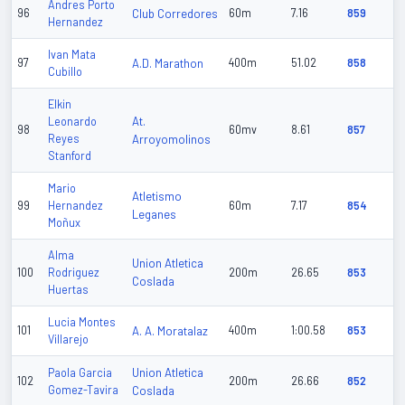
Andres Porto
96
Club Corredores
60m
7.16
859
Hernandez
Ivan Mata
97
A.D. Marathon
400m
51.02
858
Cubillo
Elkin
At.
Leonardo
98
60mv
8.61
857
Reyes
Arroyomolinos
Stanford
Mario
Atletismo
99
Hernandez
60m
7.17
854
Leganes
Moñux
Alma
Union Atletica
100
Rodriguez
200m
26.65
853
Coslada
Huertas
Lucia Montes
101
A. A. Moratalaz
400m
1:00.58
853
Villarejo
Union Atletica
Paola Garcia
102
200m
26.66
852
Gomez-Tavira
Coslada