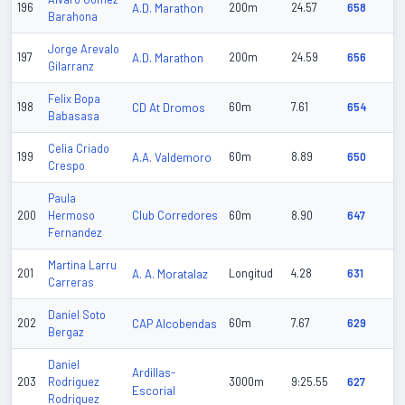
196
A.D. Marathon
200m
24.57
658
Barahona
Jorge Arevalo
197
A.D. Marathon
200m
24.59
656
Gilarranz
Felix Bopa
198
CD At Dromos
60m
7.61
654
Babasasa
Celia Criado
199
A.A. Valdemoro
60m
8.89
650
Crespo
Paula
Club Corredores
200
Hermoso
60m
8.90
647
Fernandez
Martina Larru
201
A. A. Moratalaz
Longitud
4.28
631
Carreras
Daniel Soto
202
CAP Alcobendas
60m
7.67
629
Bergaz
Daniel
Ardillas-
203
Rodriguez
3000m
9:25.55
627
Escorial
Rodriguez