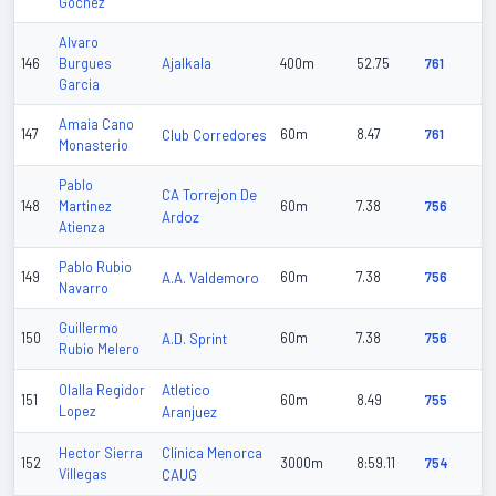
Gochez
Alvaro
Ajalkala
146
Burgues
400m
52.75
761
Garcia
Amaia Cano
147
Club Corredores
60m
8.47
761
Monasterio
Pablo
CA Torrejon De
148
Martinez
60m
7.38
756
Ardoz
Atienza
Pablo Rubio
149
A.A. Valdemoro
60m
7.38
756
Navarro
Guillermo
150
A.D. Sprint
60m
7.38
756
Rubio Melero
Atletico
Olalla Regidor
151
60m
8.49
755
Lopez
Aranjuez
Clínica Menorca
Hector Sierra
152
3000m
8:59.11
754
Villegas
CAUG