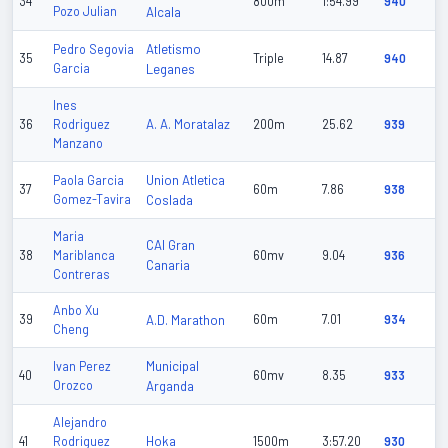
34
800m
1:54.99
940
Pozo Julian
Alcala
Atletismo
Pedro Segovia
35
Triple
14.87
940
Garcia
Leganes
Ines
A. A. Moratalaz
36
Rodriguez
200m
25.62
939
Manzano
Union Atletica
Paola Garcia
37
60m
7.86
938
Gomez-Tavira
Coslada
Maria
CAI Gran
38
Mariblanca
60mv
9.04
936
Canaria
Contreras
Anbo Xu
39
A.D. Marathon
60m
7.01
934
Cheng
Municipal
Ivan Perez
40
60mv
8.35
933
Orozco
Arganda
Alejandro
Hoka
41
Rodriguez
1500m
3:57.20
930