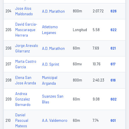
Jose Alos
204
A.D. Marathon
800m
2:07.72
626
Maldonado
David Garcia-
Atletismo
205
Mascaraque
Longitud
5.58
622
Leganes
Herrera
Jorge Arevalo
206
A.D. Marathon
60m
7.69
621
Gilarranz
Marta Castro
207
A.D. Sprint
60mv
10.76
617
Garcia
Municipal
Elena San
208
800m
2:40.23
616
Jose Aranda
Arganda
Andrea
Suanzes San
209
Gonzalez
60m
9.08
602
Blas
Bernardo
Daniel
A.A. Valdemoro
210
Pascual
60m
7.74
601
Mateos