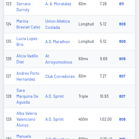
A. A. Moratalaz
123
Serrano
60m
7.26
811
Durruty
Union Atletica
Marina
124
Longitud
5.12
809
Breviati Calvo
Coslada
Lucia Lopez
125
A.D. Marathon
Longitud
5.12
809
Bris
At.
Alicia Vadillo
126
60mv
9.69
808
Diaz
Arroyomolinos
Andres Porto
127
Club Corredores
60m
7.27
807
Hernandez
Sara
A.D. Sprint
128
Marquina De
Triple
10.93
807
Agueda
Alba Valeria
A.D. Sprint
129
Valenciano
400m
1:02.00
806
Alonso
Manuela