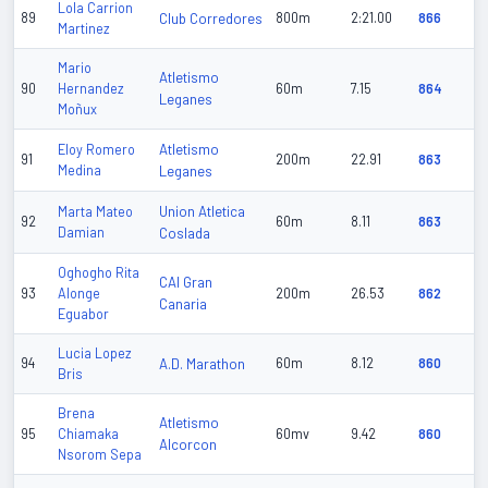
Lola Carrion
89
Club Corredores
800m
2:21.00
866
Martinez
Mario
Atletismo
90
Hernandez
60m
7.15
864
Leganes
Moñux
Atletismo
Eloy Romero
91
200m
22.91
863
Medina
Leganes
Union Atletica
Marta Mateo
92
60m
8.11
863
Damian
Coslada
Oghogho Rita
CAI Gran
93
Alonge
200m
26.53
862
Canaria
Eguabor
Lucia Lopez
94
A.D. Marathon
60m
8.12
860
Bris
Brena
Atletismo
95
Chiamaka
60mv
9.42
860
Alcorcon
Nsorom Sepa