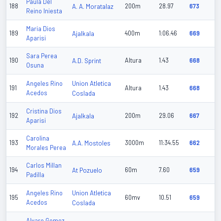
Paula Del
188
A. A. Moratalaz
200m
28.97
673
Reino Iniesta
Maria Dios
189
Ajalkala
400m
1:06.46
669
Aparisi
Sara Perea
190
A.D. Sprint
Altura
1.43
668
Osuna
Union Atletica
Angeles Rino
191
Altura
1.43
668
Acedos
Coslada
Cristina Dios
192
Ajalkala
200m
29.06
667
Aparisi
Carolina
193
A.A. Mostoles
3000m
11:34.55
662
Morales Perea
Carlos Millan
194
At Pozuelo
60m
7.60
659
Padilla
Union Atletica
Angeles Rino
195
60mv
10.51
659
Acedos
Coslada
Alvaro Gomez