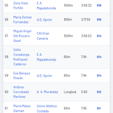
E.A.
Zena Saez
55
1500m
3:58.32
916
Portillo
Majadahonda
Maria Gomez
56
A.D. Sprint
800m
2:17.50
916
Fernandez
Miguel Angel
CAI Gran
57
Del Rosario
1500m
3:58.52
914
Canaria
Abad
Sofia
E.A.
Covadonga
58
60m
7.94
914
Rodriguez
Majadahonda
Calderon
Eva Bengoa
59
A.D. Sprint
60m
7.94
914
Pinedo
Andrea
A. A. Moratalaz
60
Corcobado
Longitud
5.60
912
Martinez
Union Atletica
Marta Mateo
61
60m
7.95
911
Damian
Coslada