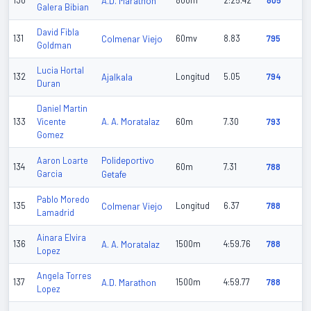
130
A.D. Marathon
800m
2:25.42
805
Galera Bibian
David Fibla
131
Colmenar Viejo
60mv
8.83
795
Goldman
Lucia Hortal
132
Ajalkala
Longitud
5.05
794
Duran
Daniel Martin
A. A. Moratalaz
133
Vicente
60m
7.30
793
Gomez
Polideportivo
Aaron Loarte
134
60m
7.31
788
Garcia
Getafe
Pablo Moredo
135
Colmenar Viejo
Longitud
6.37
788
Lamadrid
Ainara Elvira
136
A. A. Moratalaz
1500m
4:59.76
788
Lopez
Angela Torres
137
A.D. Marathon
1500m
4:59.77
788
Lopez