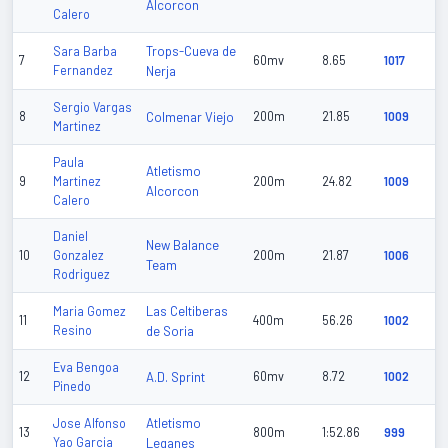
Alcorcon
Calero
Trops-Cueva de
Sara Barba
7
60mv
8.65
1017
Fernandez
Nerja
Sergio Vargas
8
Colmenar Viejo
200m
21.85
1009
Martinez
Paula
Atletismo
9
Martinez
200m
24.82
1009
Alcorcon
Calero
Daniel
New Balance
10
Gonzalez
200m
21.87
1006
Team
Rodriguez
Las Celtiberas
Maria Gomez
11
400m
56.26
1002
Resino
de Soria
Eva Bengoa
12
A.D. Sprint
60mv
8.72
1002
Pinedo
Atletismo
Jose Alfonso
13
800m
1:52.86
999
Yao Garcia
Leganes