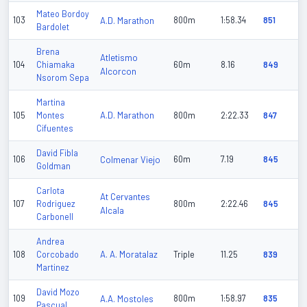
Mateo Bordoy
103
A.D. Marathon
800m
1:58.34
851
Bardolet
Brena
Atletismo
104
Chiamaka
60m
8.16
849
Alcorcon
Nsorom Sepa
Martina
A.D. Marathon
105
Montes
800m
2:22.33
847
Cifuentes
David Fibla
106
Colmenar Viejo
60m
7.19
845
Goldman
Carlota
At Cervantes
107
Rodriguez
800m
2:22.46
845
Alcala
Carbonell
Andrea
A. A. Moratalaz
108
Corcobado
Triple
11.25
839
Martinez
David Mozo
109
A.A. Mostoles
800m
1:58.97
835
Pascual