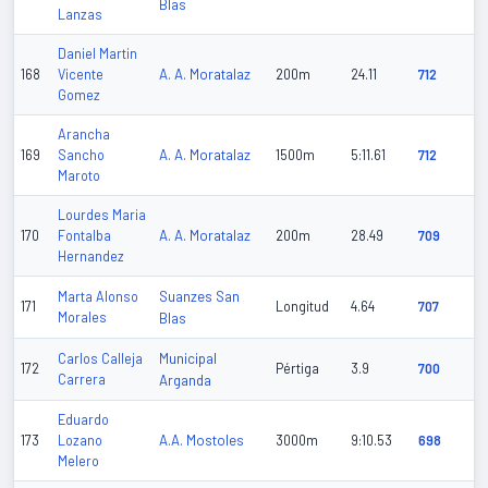
Blas
Lanzas
Daniel Martin
A. A. Moratalaz
168
Vicente
200m
24.11
712
Gomez
Arancha
A. A. Moratalaz
169
Sancho
1500m
5:11.61
712
Maroto
Lourdes Maria
A. A. Moratalaz
170
Fontalba
200m
28.49
709
Hernandez
Suanzes San
Marta Alonso
171
Longitud
4.64
707
Morales
Blas
Municipal
Carlos Calleja
172
Pértiga
3.9
700
Carrera
Arganda
Eduardo
A.A. Mostoles
173
Lozano
3000m
9:10.53
698
Melero