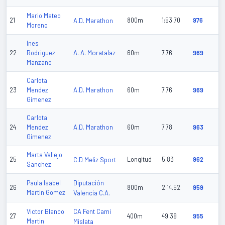
Mario Mateo
21
A.D. Marathon
800m
1:53.70
976
Moreno
Ines
A. A. Moratalaz
22
Rodriguez
60m
7.76
969
Manzano
Carlota
A.D. Marathon
23
Mendez
60m
7.76
969
Gimenez
Carlota
A.D. Marathon
24
Mendez
60m
7.78
963
Gimenez
Marta Vallejo
25
C.D Meliz Sport
Longitud
5.83
962
Sanchez
Diputación
Paula Isabel
26
800m
2:14.52
959
Martin Gomez
Valencia C.A.
CA Fent Cami
Victor Blanco
27
400m
49.39
955
Martin
Mislata