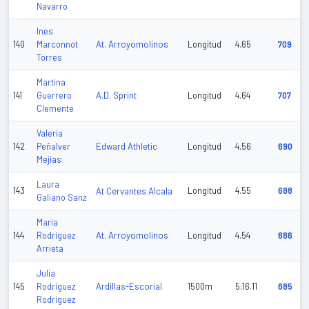
Navarro
Ines
At. Arroyomolinos
140
Marconnot
Longitud
4.65
709
Torres
Martina
A.D. Sprint
141
Guerrero
Longitud
4.64
707
Clemente
Valeria
Edward Athletic
142
Peñalver
Longitud
4.56
690
Mejias
Laura
143
At Cervantes Alcala
Longitud
4.55
688
Galiano Sanz
Maria
At. Arroyomolinos
144
Rodriguez
Longitud
4.54
686
Arrieta
Julia
Ardillas-Escorial
145
Rodriguez
1500m
5:16.11
685
Rodriguez