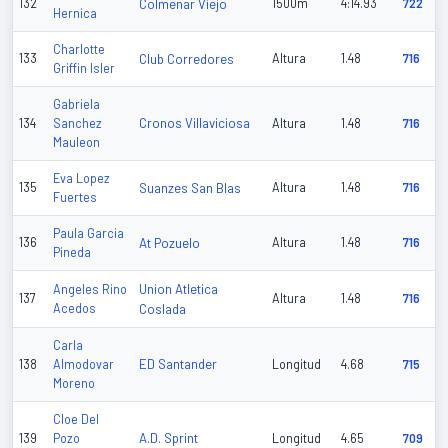
132
Colmenar Viejo
1500m
4:14.93
722
Hernica
Charlotte
133
Club Corredores
Altura
1.48
716
Griffin Isler
Gabriela
Cronos Villaviciosa
134
Sanchez
Altura
1.48
716
Mauleon
Eva Lopez
135
Suanzes San Blas
Altura
1.48
716
Fuertes
Paula Garcia
136
At Pozuelo
Altura
1.48
716
Pineda
Union Atletica
Angeles Rino
137
Altura
1.48
716
Acedos
Coslada
Carla
ED Santander
138
Almodovar
Longitud
4.68
715
Moreno
Cloe Del
A.D. Sprint
139
Pozo
Longitud
4.65
709