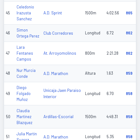
Celedonio
A.D. Sprint
45
Irazusta
1500m
4:02.56
865
Sanchez
Simon
46
Club Corredores
Longitud
6.72
862
Ortega Perez
Lara
At. Arroyomolinos
47
Fentanes
800m
2:21.28
862
Campos
Nur Murcia
48
A.D. Marathon
Altura
1.63
859
Conde
Diego
Unicaja Jaen Paraiso
49
Folgado
Longitud
6.70
858
Interior
Muñoz
Claudia
Ardillas-Escorial
50
Martinez
1500m
4:49.31
858
Blazquez
Julia Martin
51
A.D. Marathon
Longitud
5.35
858
Suarez