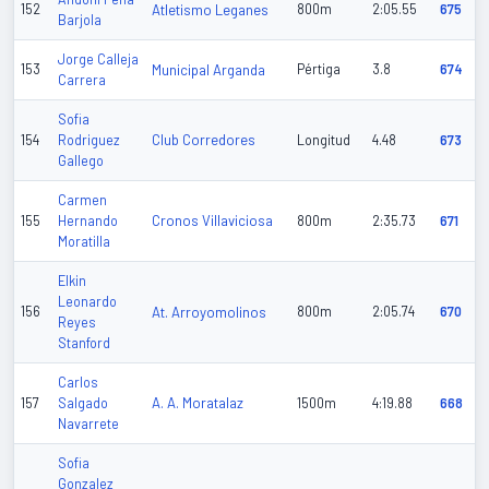
152
Atletismo Leganes
800m
2:05.55
675
Barjola
Jorge Calleja
153
Municipal Arganda
Pértiga
3.8
674
Carrera
Sofia
Club Corredores
154
Rodriguez
Longitud
4.48
673
Gallego
Carmen
Cronos Villaviciosa
155
Hernando
800m
2:35.73
671
Moratilla
Elkin
Leonardo
156
At. Arroyomolinos
800m
2:05.74
670
Reyes
Stanford
Carlos
A. A. Moratalaz
157
Salgado
1500m
4:19.88
668
Navarrete
Sofia
Gonzalez