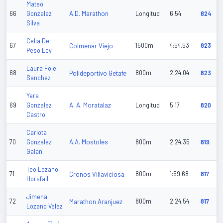
Mateo
A.D. Marathon
66
Gonzalez
Longitud
6.54
824
Silva
Celia Del
67
Colmenar Viejo
1500m
4:54.53
823
Peso Ley
Laura Fole
68
Polideportivo Getafe
800m
2:24.04
823
Sanchez
Yera
A. A. Moratalaz
69
Gonzalez
Longitud
5.17
820
Castro
Carlota
A.A. Mostoles
70
Gonzalez
800m
2:24.35
819
Galan
Teo Lozano
71
Cronos Villaviciosa
800m
1:59.68
817
Horsfall
Jimena
72
Marathon Aranjuez
800m
2:24.54
817
Lozano Velez