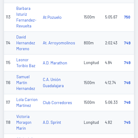
Barbara
Isturiz
113
At Pozuelo
1500m
5:05.67
750
Fernandez-
Revuelta
David
At. Arroyomolinos
114
Hernandez
800m
2:02.43
749
Moreno
Leonor
115
A.D. Marathon
Longitud
4.84
749
Toribio Baz
Samuel
C.A. Unión
116
Martin
1500m
4:12.74
746
Guadalajara
Hernandez
Lola Carrion
117
Club Corredores
1500m
5:06.33
746
Martinez
Victoria
A.D. Sprint
118
Moragon
Longitud
4.82
745
Marin