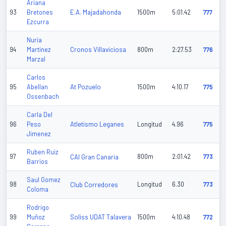
Ariana
E.A. Majadahonda
93
Bretones
1500m
5:01.42
777
Ezcurra
Nuria
Cronos Villaviciosa
94
Martinez
800m
2:27.53
776
Marzal
Carlos
At Pozuelo
95
Abellan
1500m
4:10.17
775
Ossenbach
Carla Del
Atletismo Leganes
96
Peso
Longitud
4.96
775
Jimenez
Ruben Ruiz
97
CAI Gran Canaria
800m
2:01.42
773
Barrios
Saul Gomez
98
Club Corredores
Longitud
6.30
773
Coloma
Rodrigo
Soliss UDAT Talavera
99
Muñoz
1500m
4:10.48
772