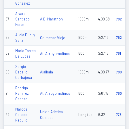
Gonzalez
Alvaro
A.D. Marathon
87
Santiago
1500m
4:09.58
782
Perez
Alicia Dupuy
88
Colmenar Viejo
800m
2:27.13
782
Sanz
Maria Torres
89
At. Arroyomolinos
800m
2:27.18
781
De Lucas
Sergio
Ajalkala
90
Badallo
1500m
4:09.77
780
Carbajosa
Rodrigo
At. Arroyomolinos
91
Ramirez
800m
2:01.15
780
Cabeza
Marcos
Union Atletica
92
Collado
Longitud
6.32
778
Coslada
Repullo