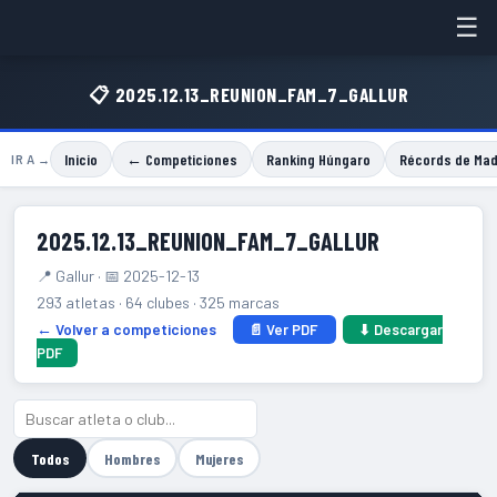
☰
📋 2025.12.13_REUNION_FAM_7_GALLUR
Inicio
← Competiciones
Ranking Húngaro
Récords de Mad
IR A →
2025.12.13_REUNION_FAM_7_GALLUR
📍 Gallur · 📅 2025-12-13
293 atletas · 64 clubes · 325 marcas
← Volver a competiciones
📄 Ver PDF
⬇ Descargar
PDF
Todos
Hombres
Mujeres