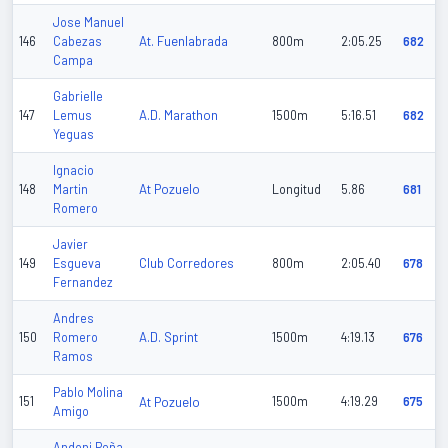
Jose Manuel
At. Fuenlabrada
146
Cabezas
800m
2:05.25
682
Campa
Gabrielle
A.D. Marathon
147
Lemus
1500m
5:16.51
682
Yeguas
Ignacio
At Pozuelo
148
Martin
Longitud
5.86
681
Romero
Javier
Club Corredores
149
Esgueva
800m
2:05.40
678
Fernandez
Andres
A.D. Sprint
150
Romero
1500m
4:19.13
676
Ramos
Pablo Molina
151
At Pozuelo
1500m
4:19.29
675
Amigo
Andoni Peña