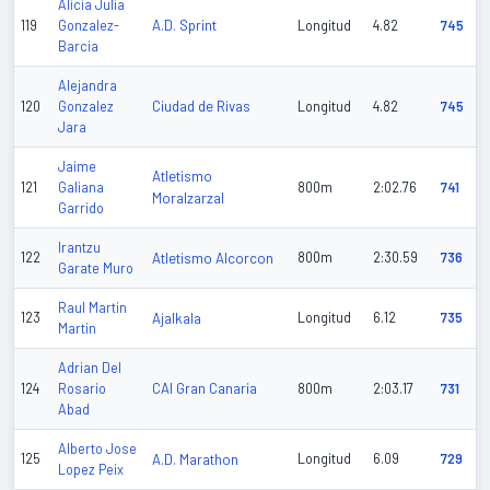
Alicia Julia
A.D. Sprint
119
Gonzalez-
Longitud
4.82
745
Barcia
Alejandra
Ciudad de Rivas
120
Gonzalez
Longitud
4.82
745
Jara
Jaime
Atletismo
121
Galiana
800m
2:02.76
741
Moralzarzal
Garrido
Irantzu
122
Atletismo Alcorcon
800m
2:30.59
736
Garate Muro
Raul Martin
123
Ajalkala
Longitud
6.12
735
Martin
Adrian Del
CAI Gran Canaria
124
Rosario
800m
2:03.17
731
Abad
Alberto Jose
125
A.D. Marathon
Longitud
6.09
729
Lopez Peix