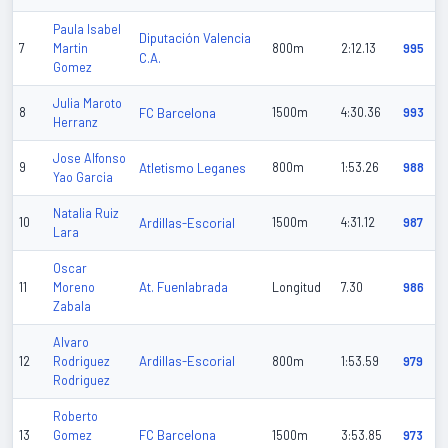
Paula Isabel
Diputación Valencia
7
Martin
800m
2:12.13
995
C.A.
Gomez
Julia Maroto
8
FC Barcelona
1500m
4:30.36
993
Herranz
Jose Alfonso
9
Atletismo Leganes
800m
1:53.26
988
Yao Garcia
Natalia Ruiz
10
Ardillas-Escorial
1500m
4:31.12
987
Lara
Oscar
At. Fuenlabrada
11
Moreno
Longitud
7.30
986
Zabala
Alvaro
Ardillas-Escorial
12
Rodriguez
800m
1:53.59
979
Rodriguez
Roberto
FC Barcelona
13
Gomez
1500m
3:53.85
973