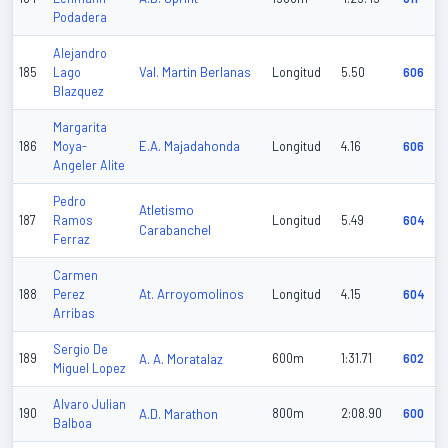
Podadera
Alejandro
Val. Martin Berlanas
185
Lago
Longitud
5.50
606
Blazquez
Margarita
E.A. Majadahonda
186
Moya-
Longitud
4.16
606
Angeler Alite
Pedro
Atletismo
187
Ramos
Longitud
5.49
604
Carabanchel
Ferraz
Carmen
At. Arroyomolinos
188
Perez
Longitud
4.15
604
Arribas
Sergio De
189
A. A. Moratalaz
600m
1:31.71
602
Miguel Lopez
Alvaro Julian
190
A.D. Marathon
800m
2:08.90
600
Balboa