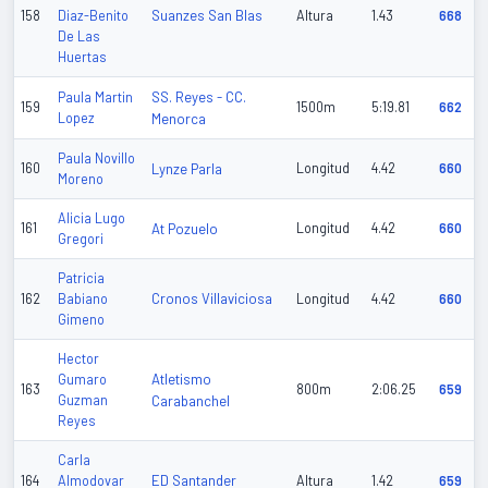
Suanzes San Blas
158
Diaz-Benito
Altura
1.43
668
De Las
Huertas
SS. Reyes - CC.
Paula Martin
159
1500m
5:19.81
662
Lopez
Menorca
Paula Novillo
160
Lynze Parla
Longitud
4.42
660
Moreno
Alicia Lugo
161
At Pozuelo
Longitud
4.42
660
Gregori
Patricia
Cronos Villaviciosa
162
Babiano
Longitud
4.42
660
Gimeno
Hector
Atletismo
Gumaro
163
800m
2:06.25
659
Guzman
Carabanchel
Reyes
Carla
ED Santander
164
Almodovar
Altura
1.42
659