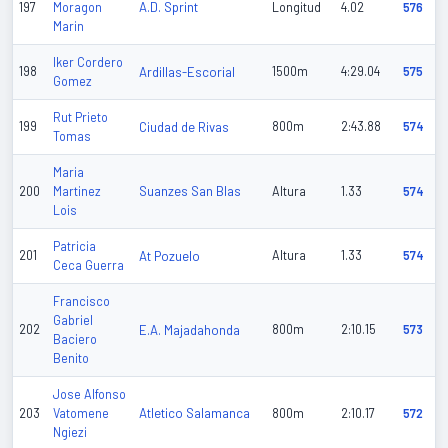
A.D. Sprint
197
Moragon
Longitud
4.02
576
Marin
Iker Cordero
198
Ardillas-Escorial
1500m
4:29.04
575
Gomez
Rut Prieto
199
Ciudad de Rivas
800m
2:43.88
574
Tomas
Maria
Suanzes San Blas
200
Martinez
Altura
1.33
574
Lois
Patricia
201
At Pozuelo
Altura
1.33
574
Ceca Guerra
Francisco
Gabriel
202
E.A. Majadahonda
800m
2:10.15
573
Baciero
Benito
Jose Alfonso
Atletico Salamanca
203
Vatomene
800m
2:10.17
572
Ngiezi