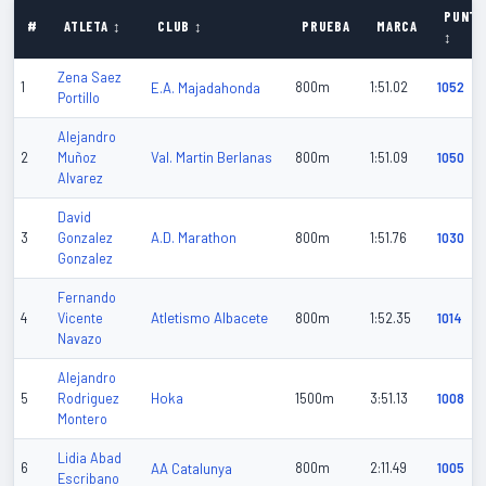
PUNT
#
ATLETA ↕
CLUB ↕
PRUEBA
MARCA
↕
Zena Saez
1
E.A. Majadahonda
800m
1:51.02
1052
Portillo
Alejandro
Val. Martin Berlanas
2
Muñoz
800m
1:51.09
1050
Alvarez
David
A.D. Marathon
3
Gonzalez
800m
1:51.76
1030
Gonzalez
Fernando
Atletismo Albacete
4
Vicente
800m
1:52.35
1014
Navazo
Alejandro
Hoka
5
Rodriguez
1500m
3:51.13
1008
Montero
Lidia Abad
6
AA Catalunya
800m
2:11.49
1005
Escribano