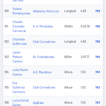
Serrano
Violeta
100
Atletismo Alcorcon
Longitud
4.93
769
Rzhaksynska
Claudia
A. A. Moratalaz
101
Gonzalez
1500m
5:03.19
766
Carrascal
Charlotte
102
Club Corredores
Longitud
4.92
766
Griffin Isler
Javier
At. Fuenlabrada
103
Mateos
800m
2:01.77
765
Camino
Julia Martin
104
A.D. Marathon
Altura
1.53
763
Suarez
Eva
Club Corredores
105
Gutierrez
Altura
1.53
763
Carmona
Lucia Hortal
106
Ajalkala
Altura
1.53
763
Duran