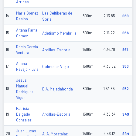
Arribas
Las Celtiberas de
Maria Gomez
14
800m
2:13.85
969
Resino
Soria
Aitana Parra
15
Atletismo Membrilla
800m
2:14.22
964
Gomez
Rocio Garcia
16
Ardillas-Escorial
1500m
4:34.70
961
Ventura
Aitana
17
Colmenar Viejo
1500m
4:35.82
953
Navajo Fluvia
Jesus
Manuel
18
E.A. Majadahonda
800m
1:54.55
952
Rodriguez
Vigon
Patricia
Ardillas-Escorial
19
Delgado
1500m
4:36.34
949
Gonzalez
Juan Lucas
20
A. A. Moratalaz
1500m
3:56.12
944