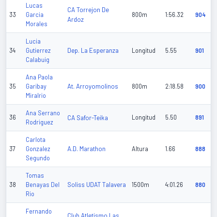
Lucas
CA Torrejon De
33
Garcia
800m
1:56.32
904
Ardoz
Morales
Lucia
Dep. La Esperanza
34
Gutierrez
Longitud
5.55
901
Calabuig
Ana Paola
At. Arroyomolinos
35
Garibay
800m
2:18.58
900
Miralrio
Ana Serrano
36
CA Safor-Teika
Longitud
5.50
891
Rodriguez
Carlota
A.D. Marathon
37
Gonzalez
Altura
1.66
888
Segundo
Tomas
Soliss UDAT Talavera
38
Benayas Del
1500m
4:01.26
880
Rio
Fernando
Club Atletismo Las