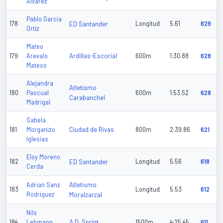
Alvarez
Pablo Garcia
178
ED Santander
Longitud
5.61
629
Ortiz
Mateo
Ardillas-Escorial
179
Arevalo
600m
1:30.88
628
Mateos
Alejandra
Atletismo
180
Pascual
600m
1:53.52
628
Carabanchel
Madrigal
Sabela
Ciudad de Rivas
181
Morganizo
800m
2:39.86
621
Iglesias
Eloy Moreno
182
ED Santander
Longitud
5.56
618
Cerda
Atletismo
Adrian Sanz
183
Longitud
5.53
612
Rodriguez
Moralzarzal
Nils
A.D. Sprint
184
Lehmann
1500m
4:25.45
611