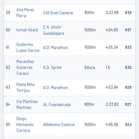
Ana Perez
59
CAI Gran Canaria
800m
2:22.88
839
Parra
C.A. Unión
60
Ismail Abaid
1500m
4:04.89
837
Guadalajara
Guillermo
61
A.D. Marathon
1500m
4:05.24
833
Lopez Garcia
Maravillas
A.D. Sprint
62
Gutierrez
Altura
1.6
830
Carazo
Paola Niño
63
A.D. Marathon
1500m
4:53.84
828
Torrijos
Iris Martinez
64
At. Fuenlabrada
800m
2:23.82
827
Martinez
Diego
Atletismo Cuenca
65
Hernando
1500m
4:05.96
824
Carrera