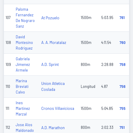
Paloma
Fernandez
107
At Pozuelo
1500m
5:03.95
761
De Nograro
Sanz
David
A. A. Moratalaz
108
Montesino
1500m
4:11.54
760
Rodriguez
Gabriela
A.D. Sprint
109
Jimenez
800m
2:28.88
758
Armele
Marina
Union Atletica
110
Breviati
Longitud
4.87
756
Coslada
Calvo
Ines
Cronos Villaviciosa
111
Martinez
1500m
5:04.85
755
Marzal
Jose Alos
112
A.D. Marathon
800m
2:02.33
751
Maldonado