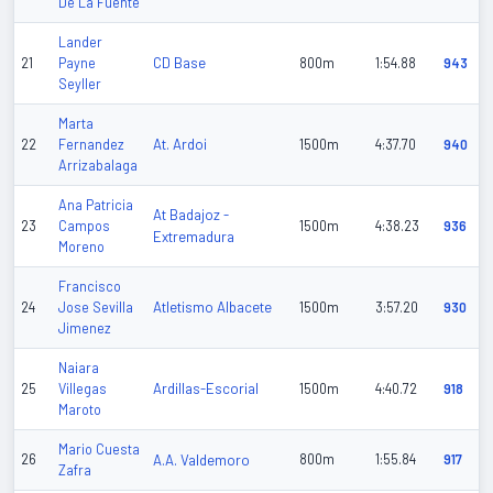
De La Fuente
Lander
CD Base
21
Payne
800m
1:54.88
943
Seyller
Marta
At. Ardoi
22
Fernandez
1500m
4:37.70
940
Arrizabalaga
Ana Patricia
At Badajoz -
23
Campos
1500m
4:38.23
936
Extremadura
Moreno
Francisco
Atletismo Albacete
24
Jose Sevilla
1500m
3:57.20
930
Jimenez
Naiara
Ardillas-Escorial
25
Villegas
1500m
4:40.72
918
Maroto
Mario Cuesta
26
A.A. Valdemoro
800m
1:55.84
917
Zafra