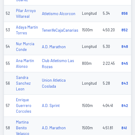
Pilar Arroyo
52
Atletismo Alcorcon
Longitud
5.34
856
Villareal
Adaya Martin
53
TenerifeCajaCanarias
1500m
4:50.20
852
Torres
Nur Murcia
54
A.D. Marathon
Longitud
5.30
848
Conde
Club Atletismo Las
Ana Martin
55
800m
2:22.45
845
Alonso
Rozas
Sandra
Union Atletica
56
Sanchez
Longitud
5.28
843
Coslada
Leon
Enrique
A.D. Sprint
57
Guerrero
1500m
4:04.41
842
Corcoles
Martina
A.D. Marathon
58
Benito
1500m
4:51.81
841
Velasco