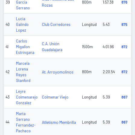
39
Garcia
800m
1:57.38
876
Rozas
Serrano
Lucia
Club Corredores
40
Galindo
Longitud
5.43
875
Lopez
Carlos
C.A. Unión
41
Migallon
1500m
4:01.96
872
Guadalajara
Estringana
Marcela
Lorena
42
At. Arroyomolinos
800m
2:20.54
872
Reyes
Stanford
Leyre
Colmenar Viejo
43
Colmenarejo
Longitud
5.39
867
Gonzalez
Marta
Serrano
44
Atletismo Membrilla
Longitud
5.39
867
Fernandez-
Pacheco