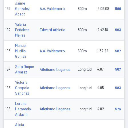
Jaime
A.A. Valdemoro
191
Gonzalez
800m
2:09.08
596
Acedo
Valeria
Edward Athletic
192
Peñalver
800m
2:42.18
593
Mejias
Manuel
A.A. Valdemoro
193
Murillo
600m
1:32.22
587
Gomez
Sara Duque
194
Atletismo Leganes
Longitud
4.07
587
Alvarez
Victoria
Atletismo Leganes
195
Gregorio
Longitud
4.05
583
Sanchez
Lorena
Atletismo Leganes
196
Hernando
Longitud
4.02
576
Ardavin
Alicia