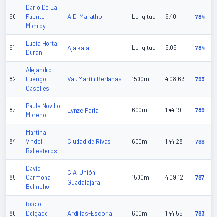
Dario De La
A.D. Marathon
80
Fuente
Longitud
6.40
794
Monroy
Lucia Hortal
81
Ajalkala
Longitud
5.05
794
Duran
Alejandro
Val. Martin Berlanas
82
Luengo
1500m
4:08.63
793
Caselles
Paula Novillo
83
Lynze Parla
600m
1:44.19
789
Moreno
Martina
Ciudad de Rivas
84
Vindel
600m
1:44.28
788
Ballesteros
David
C.A. Unión
85
Carmona
1500m
4:09.12
787
Guadalajara
Belinchon
Rocio
Ardillas-Escorial
86
Delgado
600m
1:44.55
783