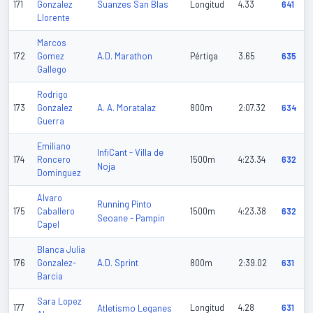
Suanzes San Blas
171
Gonzalez
Longitud
4.33
641
Llorente
Marcos
A.D. Marathon
172
Gomez
Pértiga
3.65
635
Gallego
Rodrigo
A. A. Moratalaz
173
Gonzalez
800m
2:07.32
634
Guerra
Emiliano
InfiCant - Villa de
174
Roncero
1500m
4:23.34
632
Noja
Dominguez
Alvaro
Running Pinto
175
Caballero
1500m
4:23.38
632
Seoane - Pampin
Capel
Blanca Julia
A.D. Sprint
176
Gonzalez-
800m
2:39.02
631
Barcia
Sara Lopez
177
Atletismo Leganes
Longitud
4.28
631