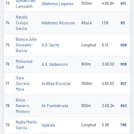
Ayman Fikri
73
Atletismo Leganes
1500m
4:06.94
813
Lamsabih
Natalia
Atletismo Alcorcon
74
Crespo
Altura
1.58
811
Garcia
Blanca Julia
A.D. Sprint
75
Gonzalez-
Longitud
5.12
809
Barcia
Mohamed
76
A.A. Valdemoro
800m
2:00.02
808
Saidi
Sara
Ardillas-Escorial
77
Serrano
1500m
4:56.93
807
Mera
Borja
At. Fuenlabrada
78
Navarro
800m
2:00.24
803
Montoro
Nadia Martin
79
Ajalkala
Longitud
5.06
796
Garcia