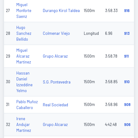
Miguel
Durango Kirol Taldea
27
Monforte
1500m
3:58.33
916
Saenz
Hugo
Colmenar Viejo
28
Sanchez
Longitud
6.96
913
Bellido
Miguel
Grupo Alcaraz
29
Alcaraz
1500m
3:58.78
911
Martinez
Hassan
Daniel
30
S.G. Pontevedra
1500m
3:58.85
910
Izzeddine
Yelmo
Pablo Muñoz
31
Real Sociedad
1500m
3:58.96
908
Caballero
Irene
Grupo Alcaraz
32
Andujar
1500m
4:42.48
906
Martinez