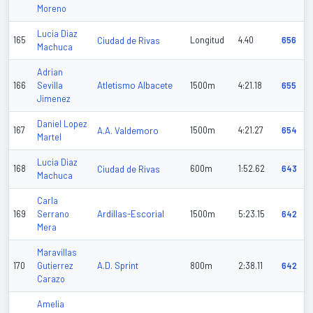
Moreno
Lucia Diaz
165
Ciudad de Rivas
Longitud
4.40
656
Machuca
Adrian
Atletismo Albacete
166
Sevilla
1500m
4:21.18
655
Jimenez
Daniel Lopez
167
A.A. Valdemoro
1500m
4:21.27
654
Martel
Lucia Diaz
168
Ciudad de Rivas
600m
1:52.62
643
Machuca
Carla
Ardillas-Escorial
169
Serrano
1500m
5:23.15
642
Mera
Maravillas
A.D. Sprint
170
Gutierrez
800m
2:38.11
642
Carazo
Amelia