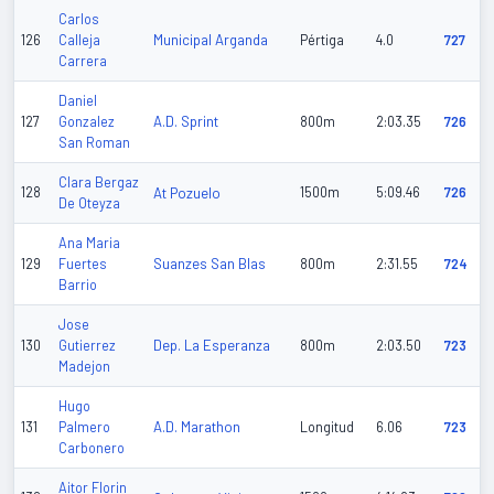
Carlos
Municipal Arganda
126
Calleja
Pértiga
4.0
727
Carrera
Daniel
A.D. Sprint
127
Gonzalez
800m
2:03.35
726
San Roman
Clara Bergaz
128
At Pozuelo
1500m
5:09.46
726
De Oteyza
Ana Maria
Suanzes San Blas
129
Fuertes
800m
2:31.55
724
Barrio
Jose
Dep. La Esperanza
130
Gutierrez
800m
2:03.50
723
Madejon
Hugo
A.D. Marathon
131
Palmero
Longitud
6.06
723
Carbonero
Aitor Florin