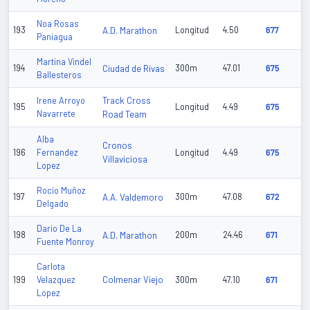
Noa Rosas
193
A.D. Marathon
Longitud
4.50
677
Paniagua
Martina Vindel
194
Ciudad de Rivas
300m
47.01
675
Ballesteros
Track Cross
Irene Arroyo
195
Longitud
4.49
675
Navarrete
Road Team
Alba
Cronos
196
Fernandez
Longitud
4.49
675
Villaviciosa
Lopez
Rocio Muñoz
197
A.A. Valdemoro
300m
47.08
672
Delgado
Dario De La
198
A.D. Marathon
200m
24.46
671
Fuente Monroy
Carlota
Colmenar Viejo
199
Velazquez
300m
47.10
671
Lopez