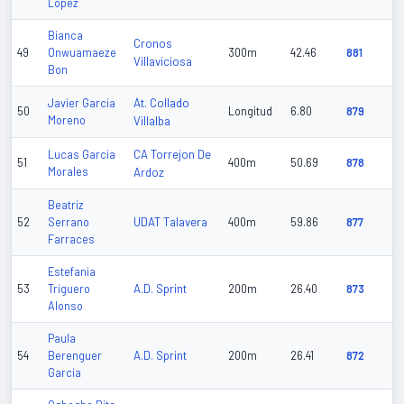
Lopez
Bianca
Cronos
49
Onwuamaeze
300m
42.46
881
Villaviciosa
Bon
At. Collado
Javier Garcia
50
Longitud
6.80
879
Moreno
Villalba
CA Torrejon De
Lucas Garcia
51
400m
50.69
878
Morales
Ardoz
Beatriz
UDAT Talavera
52
Serrano
400m
59.86
877
Farraces
Estefania
A.D. Sprint
53
Triguero
200m
26.40
873
Alonso
Paula
A.D. Sprint
54
Berenguer
200m
26.41
872
Garcia