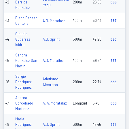
42
Barrios
200m
26.09
899
Itagu
Gonzalez
Diego Espeso
43
A.D. Marathon
400m
50.43
893
Cantolla
Claudia
A.D. Sprint
44
Gutierrez
300m
42.20
893
Isidro
Sandra
A.D. Marathon
45
Gonzalez San
400m
59.54
887
Martin
Sergio
Atletismo
46
Rodriguez
200m
22.74
886
Alcorcon
Rodriguez
Andrea
A. A. Moratalaz
47
Corcobado
Longitud
5.48
886
Martinez
Maria
A.D. Sprint
48
Rodriguez
300m
42.45
881