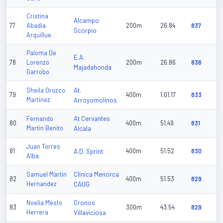
Cristina
Alcampo
77
Abadia
200m
26.84
837
Scorpio
Arquillue
Paloma De
E.A.
78
Lorenzo
200m
26.86
836
Majadahonda
Garrobo
At.
Sheila Orozco
79
400m
1:01.17
833
Martinez
Arroyomolinos
At Cervantes
Fernando
80
400m
51.49
831
Martin Benito
Alcala
Juan Torres
81
A.D. Sprint
400m
51.52
830
Alba
Clínica Menorca
Samuel Martin
82
400m
51.53
829
Hernandez
CAUG
Cronos
Noelia Mesto
83
300m
43.54
829
Herrera
Villaviciosa