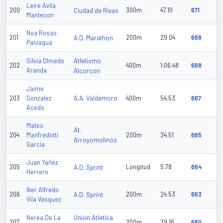
Leire Avila
200
Ciudad de Rivas
300m
47.10
671
Mantecon
Noa Rosas
201
A.D. Marathon
200m
29.04
668
Paniagua
Atletismo
Silvia Olmedo
202
400m
1:06.48
668
Aranda
Alcorcon
Jaime
A.A. Valdemoro
203
Gonzalez
400m
54.53
667
Acedo
Mateo
At.
204
Manfredotti
200m
24.51
665
Arroyomolinos
Garcia
Juan Yañez
205
A.D. Sprint
Longitud
5.78
664
Herrero
Iker Alfredo
206
A.D. Sprint
200m
24.53
663
Vila Vasquez
Union Atletica
Nerea De La
207
200m
29.16
660