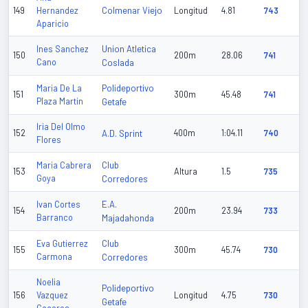
Colmenar Viejo
149
Hernandez
Longitud
4.81
743
Aparicio
Union Atletica
Ines Sanchez
150
200m
28.06
741
Cano
Coslada
Polideportivo
Maria De La
151
300m
45.48
741
Plaza Martin
Getafe
Iria Del Olmo
152
A.D. Sprint
400m
1:04.11
740
Flores
Club
Maria Cabrera
153
Altura
1.5
735
Goya
Corredores
E.A.
Ivan Cortes
154
200m
23.94
733
Barranco
Majadahonda
Club
Eva Gutierrez
155
300m
45.74
730
Carmona
Corredores
Noelia
Polideportivo
156
Vazquez
Longitud
4.75
730
Getafe