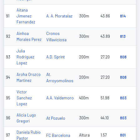
Aitana
A. A. Moratalaz
91
Jimenez
300m
43.86
814
Fernandez
Cronos
Ainhoa
92
300m
43.89
813
Morales Perez
Villaviciosa
Julia
A.D. Sprint
93
Rodriguez
200m
27.20
808
Lopez
At.
Aroha Orozco
94
200m
27.20
808
Martinez
Arroyomolinos
Victor
A.A. Valdemoro
95
Sanchez
400m
51.98
803
Lopez
Alicia Lugo
96
At Pozuelo
300m
44.10
803
Gregori
Daniela Rubio
97
FC Barcelona
Altura
1.57
801
Pastor