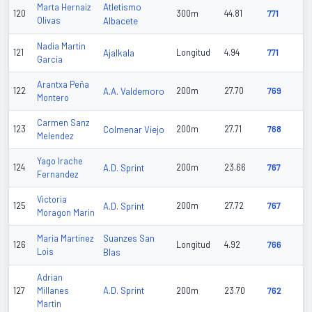
Atletismo
Marta Hernaiz
120
300m
44.81
771
Olivas
Albacete
Nadia Martin
121
Ajalkala
Longitud
4.94
771
Garcia
Arantxa Peña
122
A.A. Valdemoro
200m
27.70
769
Montero
Carmen Sanz
123
Colmenar Viejo
200m
27.71
768
Melendez
Yago Irache
124
A.D. Sprint
200m
23.66
767
Fernandez
Victoria
125
A.D. Sprint
200m
27.72
767
Moragon Marin
Suanzes San
Maria Martinez
126
Longitud
4.92
766
Lois
Blas
Adrian
A.D. Sprint
127
Millanes
200m
23.70
762
Martin