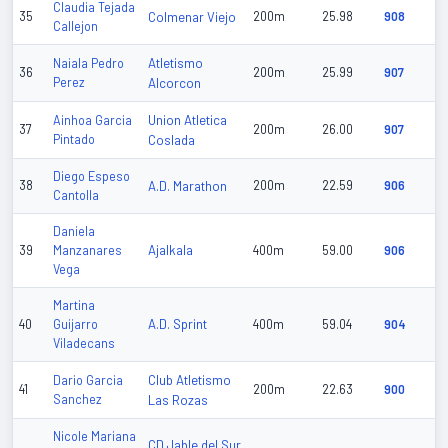
Claudia Tejada
35
Colmenar Viejo
200m
25.98
908
Callejon
Atletismo
Naiala Pedro
36
200m
25.99
907
Perez
Alcorcon
Union Atletica
Ainhoa Garcia
37
200m
26.00
907
Pintado
Coslada
Diego Espeso
38
A.D. Marathon
200m
22.59
906
Cantolla
Daniela
Ajalkala
39
Manzanares
400m
59.00
906
Vega
Martina
A.D. Sprint
40
Guijarro
400m
59.04
904
Viladecans
Club Atletismo
Dario Garcia
41
200m
22.63
900
Sanchez
Las Rozas
Nicole Mariana
CD Jable del Sur