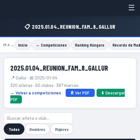
☰
📋 2025.01.04_REUNION_FAM_8_GALLUR
Inicio
← Competiciones
Ranking Húngaro
Récords de Mad
IR A →
2025.01.04_REUNION_FAM_8_GALLUR
📍 Gallur · 📅 2025-01-04
320 atletas · 60 clubes · 387 marcas
← Volver a competiciones
📄 Ver PDF
⬇ Descargar
PDF
Todos
Hombres
Mujeres