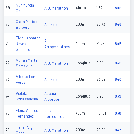
Nur Murcia
69
A.D. Marathon
Altura
1.62
849
Conde
Clara Martos
70
Ajalkala
200m
26.73
846
Barbero
Elkin Leonardo
At.
71
Reyes
400m
51.25
845
Arroyomolinos
Stanford
Adrian Martin
72
A.D. Marathon
Longitud
6.64
845
Somavilla
Alberto Lomas
73
Ajalkala
200m
23.09
840
Perez
Atletismo
Violeta
74
Longitud
5.26
839
Rzhaksynska
Alcorcon
Club
Elena Andreu
75
400m
1:01.01
838
Fernandez
Corredores
Irene Puig
76
A.D. Marathon
200m
26.84
837
Cano