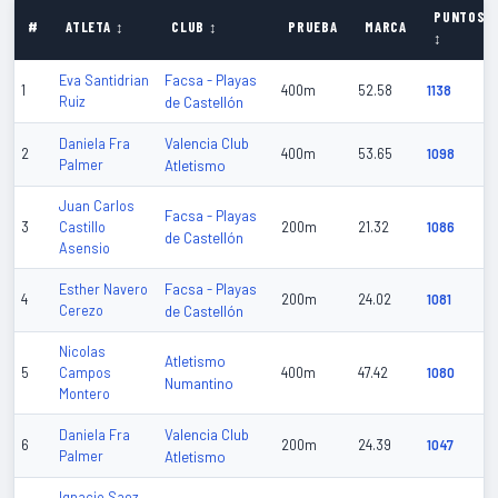
PUNTOS
#
ATLETA ↕
CLUB ↕
PRUEBA
MARCA
↕
Facsa - Playas
Eva Santidrian
1
400m
52.58
1138
Ruiz
de Castellón
Valencia Club
Daniela Fra
2
400m
53.65
1098
Palmer
Atletismo
Juan Carlos
Facsa - Playas
3
Castillo
200m
21.32
1086
de Castellón
Asensio
Facsa - Playas
Esther Navero
4
200m
24.02
1081
Cerezo
de Castellón
Nicolas
Atletismo
5
Campos
400m
47.42
1080
Numantino
Montero
Valencia Club
Daniela Fra
6
200m
24.39
1047
Palmer
Atletismo
Ignacio Saez