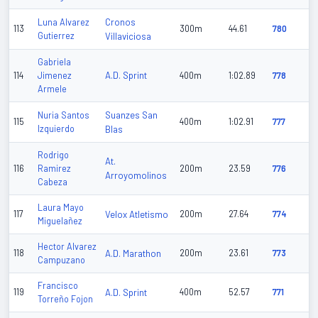
Cronos
Luna Alvarez
113
300m
44.61
780
Gutierrez
Villaviciosa
Gabriela
A.D. Sprint
114
Jimenez
400m
1:02.89
778
Armele
Suanzes San
Nuria Santos
115
400m
1:02.91
777
Izquierdo
Blas
Rodrigo
At.
116
Ramirez
200m
23.59
776
Arroyomolinos
Cabeza
Laura Mayo
117
Velox Atletismo
200m
27.64
774
Miguelañez
Hector Alvarez
118
A.D. Marathon
200m
23.61
773
Campuzano
Francisco
119
A.D. Sprint
400m
52.57
771
Torreño Fojon