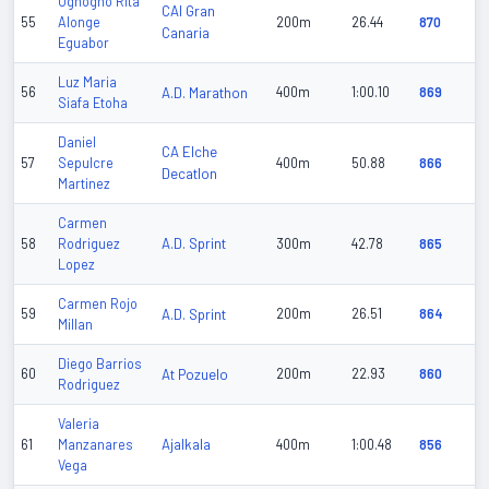
Oghogho Rita
CAI Gran
55
Alonge
200m
26.44
870
Canaria
Eguabor
Luz Maria
56
A.D. Marathon
400m
1:00.10
869
Siafa Etoha
Daniel
CA Elche
57
Sepulcre
400m
50.88
866
Decatlon
Martinez
Carmen
A.D. Sprint
58
Rodriguez
300m
42.78
865
Lopez
Carmen Rojo
59
A.D. Sprint
200m
26.51
864
Millan
Diego Barrios
60
At Pozuelo
200m
22.93
860
Rodriguez
Valeria
Ajalkala
61
Manzanares
400m
1:00.48
856
Vega