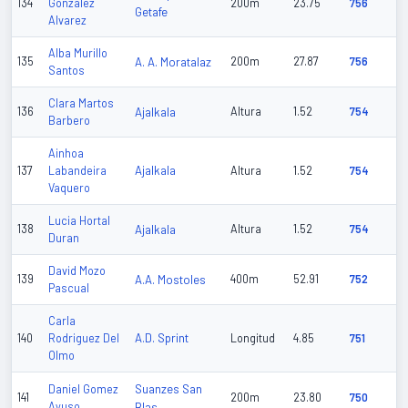
134
Gonzalez
200m
23.75
756
Getafe
Alvarez
Alba Murillo
135
A. A. Moratalaz
200m
27.87
756
Santos
Clara Martos
136
Ajalkala
Altura
1.52
754
Barbero
Ainhoa
Ajalkala
137
Labandeira
Altura
1.52
754
Vaquero
Lucia Hortal
138
Ajalkala
Altura
1.52
754
Duran
David Mozo
139
A.A. Mostoles
400m
52.91
752
Pascual
Carla
A.D. Sprint
140
Rodriguez Del
Longitud
4.85
751
Olmo
Suanzes San
Daniel Gomez
141
200m
23.80
750
Ayuso
Blas