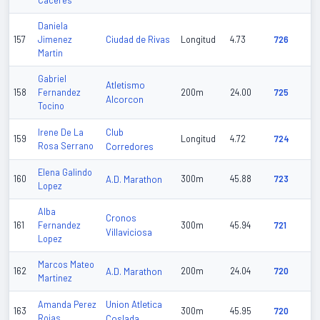
Caceres
Daniela
Ciudad de Rivas
157
Jimenez
Longitud
4.73
726
Martin
Gabriel
Atletismo
158
Fernandez
200m
24.00
725
Alcorcon
Tocino
Club
Irene De La
159
Longitud
4.72
724
Rosa Serrano
Corredores
Elena Galindo
160
A.D. Marathon
300m
45.88
723
Lopez
Alba
Cronos
161
Fernandez
300m
45.94
721
Villaviciosa
Lopez
Marcos Mateo
162
A.D. Marathon
200m
24.04
720
Martinez
Union Atletica
Amanda Perez
163
300m
45.95
720
Rojas
Coslada