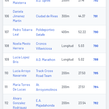
105
A.D. Sprint
200m
27.41
792
Maisterra
Daniela
Ciudad de Rivas
106
Jimenez
300m
44.37
791
Martin
Polideportivo
Pedro Tobarra
107
400m
52.22
790
Leal
Getafe
Cronos
Noelia Mesto
108
Longitud
5.03
790
Herrera
Villaviciosa
Lucia Lopez
109
A.D. Marathon
Longitud
5.02
788
Bris
Track Cross
Lucia Arroyo
110
200m
27.50
785
Navarrete
Road Team
At.
Maria Torres
111
200m
27.51
784
De Lucas
Arroyomolinos
Alvaro
E.A.
112
Gonzalez
200m
23.54
782
Majadahonda
Rodriguez