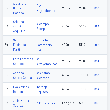
Alejandra
E.A.
62
Gomez
200m
26.62
855
Majadahonda
Masedo
Cristina
Alcampo
63
Abadia
400m
1:00.51
855
Scorpio
Arquillue
Cordoba
Sergio
64
Espinosa
Patrimonio
400m
51.10
854
Martin
C.A.C.
At.
Lara Fentanes
65
200m
26.63
854
Campos
Arroyomolinos
Atletismo
Adriana
66
400m
1:00.57
853
Garcia Garcia
Alcorcon
Ibercaja
Eva Arribas
67
400m
1:00.60
852
Roman
Capiscol
Julia Martin
68
A.D. Marathon
Longitud
5.31
850
Suarez