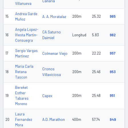
Canaria
Villanueva
Andrea Garde
15
A. A. Moratalaz
200m
25.32
965
Muñoz
Angela Lopez-
CA Saturno
16
Iñesta Martin-
Longitud
5.83
962
Daimiel
Consuegra
Sergio Vargas
17
Colmenar Viejo
200m
22.22
957
Martinez
Maria Carla
Cronos
18
Retana
200m
25.46
953
Villaviciosa
Tascon
Bereket
Esther
19
Capex
200m
25.48
951
Tabares
Moreno
Laura
A.D. Marathon
20
Fernandez
400m
57.74
949
Mora