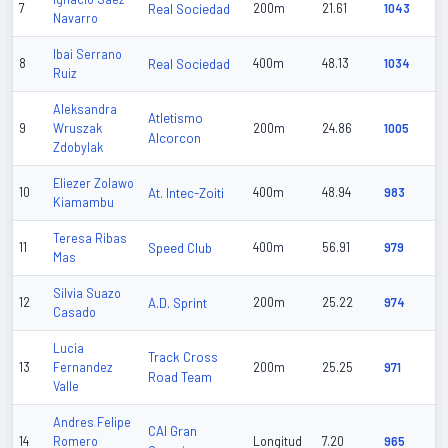
7
Real Sociedad
200m
21.61
1043
Navarro
Ibai Serrano
8
Real Sociedad
400m
48.13
1034
Ruiz
Aleksandra
Atletismo
9
Wruszak
200m
24.86
1005
Alcorcon
Zdobylak
Eliezer Zolawo
10
At. Intec-Zoiti
400m
48.94
983
Kiamambu
Teresa Ribas
11
Speed Club
400m
56.91
979
Mas
Silvia Suazo
12
A.D. Sprint
200m
25.22
974
Casado
Lucia
Track Cross
13
Fernandez
200m
25.25
971
Road Team
Valle
Andres Felipe
CAI Gran
14
Romero
Longitud
7.20
965