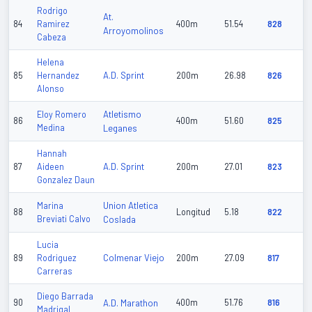
Rodrigo
At.
84
Ramirez
400m
51.54
828
Arroyomolinos
Cabeza
Helena
A.D. Sprint
85
Hernandez
200m
26.98
826
Alonso
Atletismo
Eloy Romero
86
400m
51.60
825
Medina
Leganes
Hannah
A.D. Sprint
87
Aideen
200m
27.01
823
Gonzalez Daun
Union Atletica
Marina
88
Longitud
5.18
822
Breviati Calvo
Coslada
Lucia
Colmenar Viejo
89
Rodriguez
200m
27.09
817
Carreras
Diego Barrada
90
A.D. Marathon
400m
51.76
816
Madrigal