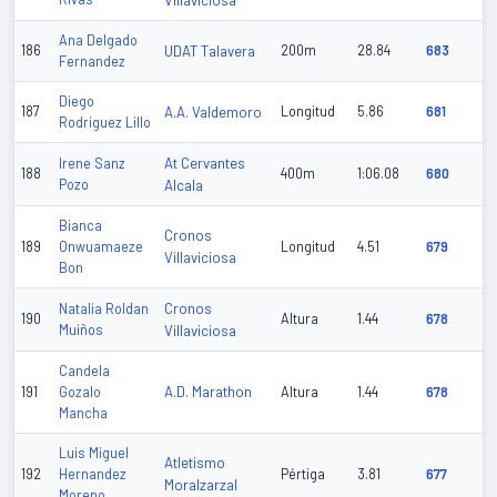
Villaviciosa
Ana Delgado
186
UDAT Talavera
200m
28.84
683
Fernandez
Diego
187
A.A. Valdemoro
Longitud
5.86
681
Rodriguez Lillo
At Cervantes
Irene Sanz
188
400m
1:06.08
680
Pozo
Alcala
Bianca
Cronos
189
Onwuamaeze
Longitud
4.51
679
Villaviciosa
Bon
Cronos
Natalia Roldan
190
Altura
1.44
678
Muiños
Villaviciosa
Candela
A.D. Marathon
191
Gozalo
Altura
1.44
678
Mancha
Luis Miguel
Atletismo
192
Hernandez
Pértiga
3.81
677
Moralzarzal
Moreno