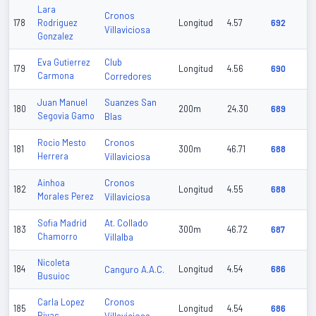
Lara
Cronos
178
Rodriguez
Longitud
4.57
692
Villaviciosa
Gonzalez
Club
Eva Gutierrez
179
Longitud
4.56
690
Carmona
Corredores
Suanzes San
Juan Manuel
180
200m
24.30
689
Segovia Gamo
Blas
Cronos
Rocio Mesto
181
300m
46.71
688
Herrera
Villaviciosa
Cronos
Ainhoa
182
Longitud
4.55
688
Morales Perez
Villaviciosa
At. Collado
Sofia Madrid
183
300m
46.72
687
Chamorro
Villalba
Nicoleta
184
Canguro A.A.C.
Longitud
4.54
686
Busuioc
Cronos
Carla Lopez
185
Longitud
4.54
686
Rivas