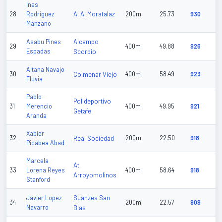
Ines
A. A. Moratalaz
28
Rodriguez
200m
25.73
930
Manzano
Alcampo
Asabu Pines
29
400m
49.88
926
Espadas
Scorpio
Aitana Navajo
30
Colmenar Viejo
400m
58.49
923
Fluvia
Pablo
Polideportivo
31
Merencio
400m
49.95
921
Getafe
Aranda
Xabier
32
Real Sociedad
200m
22.50
918
Picabea Abad
Marcela
At.
33
Lorena Reyes
400m
58.64
918
Arroyomolinos
Stanford
Suanzes San
Javier Lopez
34
200m
22.57
909
Navarro
Blas