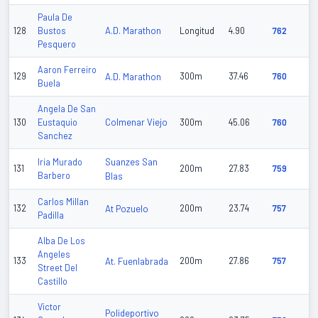
Paula De
A.D. Marathon
128
Bustos
Longitud
4.90
762
Pesquero
Aaron Ferreiro
129
A.D. Marathon
300m
37.46
760
Buela
Angela De San
Colmenar Viejo
130
Eustaquio
300m
45.06
760
Sanchez
Suanzes San
Iria Murado
131
200m
27.83
759
Barbero
Blas
Carlos Millan
132
At Pozuelo
200m
23.74
757
Padilla
Alba De Los
Angeles
133
At. Fuenlabrada
200m
27.86
757
Street Del
Castillo
Victor
Polideportivo