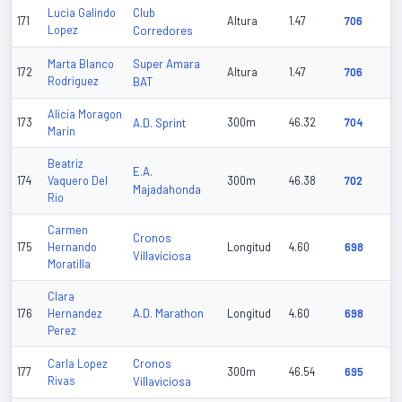
Club
Lucia Galindo
171
Altura
1.47
706
Lopez
Corredores
Super Amara
Marta Blanco
172
Altura
1.47
706
Rodriguez
BAT
Alicia Moragon
173
A.D. Sprint
300m
46.32
704
Marin
Beatriz
E.A.
174
Vaquero Del
300m
46.38
702
Majadahonda
Rio
Carmen
Cronos
175
Hernando
Longitud
4.60
698
Villaviciosa
Moratilla
Clara
A.D. Marathon
176
Hernandez
Longitud
4.60
698
Perez
Cronos
Carla Lopez
177
300m
46.54
695
Rivas
Villaviciosa