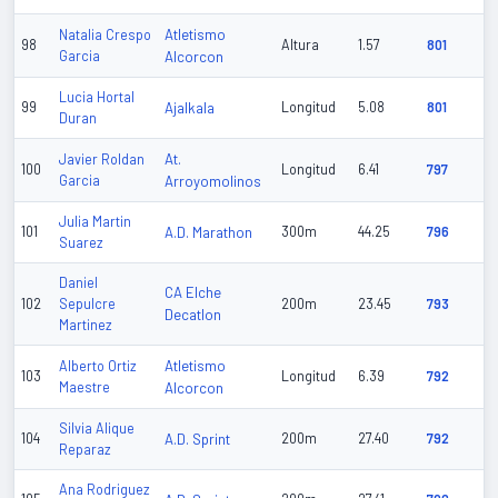
Atletismo
Natalia Crespo
98
Altura
1.57
801
Garcia
Alcorcon
Lucia Hortal
99
Ajalkala
Longitud
5.08
801
Duran
At.
Javier Roldan
100
Longitud
6.41
797
Garcia
Arroyomolinos
Julia Martin
101
A.D. Marathon
300m
44.25
796
Suarez
Daniel
CA Elche
102
Sepulcre
200m
23.45
793
Decatlon
Martinez
Atletismo
Alberto Ortiz
103
Longitud
6.39
792
Maestre
Alcorcon
Silvia Alique
104
A.D. Sprint
200m
27.40
792
Reparaz
Ana Rodriguez