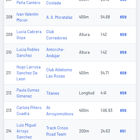
Peña Cantero
Coslada
Ivan Valentin
208
A. A. Moratalaz
400m
54.68
659
Moron
Club
Lucia Cabrera
209
Altura
1.42
659
Goya
Corredores
Antorcha-
Lucia Robles
210
Altura
1.42
659
Sanchez
Andújar
Hugo Larrosa
Club Atletismo
211
Sanchez De
400m
54.71
658
Las Rozas
Leon
Paula Gomez
212
Titanes
Longitud
4.41
658
Gimenez
At.
Carlota Piñero
213
400m
1:06.93
655
Cuadra
Arroyomolinos
Luis Miguel
Track Cross
214
Arroyo
200m
24.63
651
Road Team
Sanchez