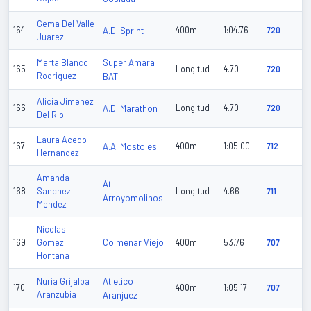
Gema Del Valle
164
A.D. Sprint
400m
1:04.76
720
Juarez
Super Amara
Marta Blanco
165
Longitud
4.70
720
Rodriguez
BAT
Alicia Jimenez
166
A.D. Marathon
Longitud
4.70
720
Del Rio
Laura Acedo
167
A.A. Mostoles
400m
1:05.00
712
Hernandez
Amanda
At.
168
Sanchez
Longitud
4.66
711
Arroyomolinos
Mendez
Nicolas
Colmenar Viejo
169
Gomez
400m
53.76
707
Hontana
Atletico
Nuria Grijalba
170
400m
1:05.17
707
Aranzubia
Aranjuez