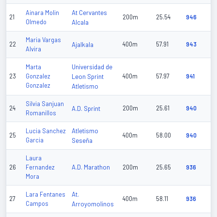
At Cervantes
Ainara Molin
21
200m
25.54
946
Olmedo
Alcala
Maria Vargas
22
Ajalkala
400m
57.91
943
Alvira
Universidad de
Marta
23
Gonzalez
Leon Sprint
400m
57.97
941
Gonzalez
Atletismo
Silvia Sanjuan
24
A.D. Sprint
200m
25.61
940
Romanillos
Atletismo
Lucia Sanchez
25
400m
58.00
940
Garcia
Seseña
Laura
A.D. Marathon
26
Fernandez
200m
25.65
936
Mora
At.
Lara Fentanes
27
400m
58.11
936
Campos
Arroyomolinos