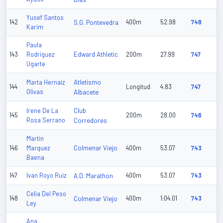
Yusef Santos
142
S.G. Pontevedra
400m
52.98
748
Karim
Paula
Edward Athletic
143
Rodriguez
200m
27.99
747
Ugarte
Atletismo
Marta Hernaiz
144
Longitud
4.83
747
Olivas
Albacete
Club
Irene De La
145
200m
28.00
746
Rosa Serrano
Corredores
Martin
Colmenar Viejo
146
Marquez
400m
53.07
743
Baena
147
Ivan Royo Ruiz
A.D. Marathon
400m
53.07
743
Celia Del Peso
148
Colmenar Viejo
400m
1:04.01
743
Ley
Ana