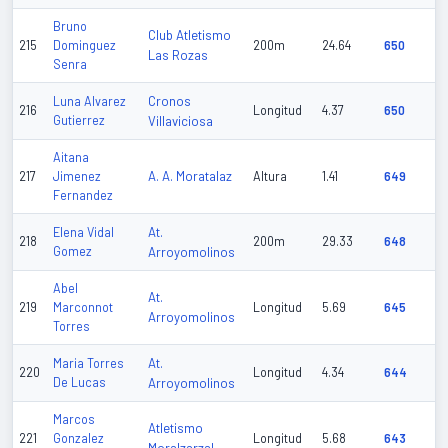
Bruno
Club Atletismo
215
Dominguez
200m
24.64
650
Las Rozas
Senra
Cronos
Luna Alvarez
216
Longitud
4.37
650
Gutierrez
Villaviciosa
Aitana
A. A. Moratalaz
217
Jimenez
Altura
1.41
649
Fernandez
At.
Elena Vidal
218
200m
29.33
648
Gomez
Arroyomolinos
Abel
At.
219
Marconnot
Longitud
5.69
645
Arroyomolinos
Torres
At.
Maria Torres
220
Longitud
4.34
644
De Lucas
Arroyomolinos
Marcos
Atletismo
221
Gonzalez
Longitud
5.68
643