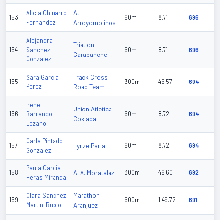
At.
Alicia Chinarro
153
60m
8.71
696
Fernandez
Arroyomolinos
Alejandra
Triatlon
154
Sanchez
60m
8.71
696
Carabanchel
Gonzalez
Track Cross
Sara Garcia
155
300m
46.57
694
Perez
Road Team
Irene
Union Atletica
156
Barranco
60m
8.72
694
Coslada
Lozano
Carla Pintado
157
Lynze Parla
60m
8.72
694
Gonzalez
Paula Garcia
158
A. A. Moratalaz
300m
46.60
692
Heras Miranda
Marathon
Clara Sanchez
159
600m
1:49.72
691
Martin-Rubio
Aranjuez