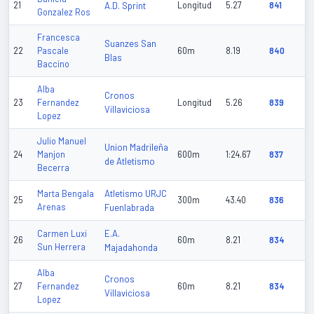
21
A.D. Sprint
Longitud
5.27
841
Gonzalez Ros
Francesca
Suanzes San
22
Pascale
60m
8.19
840
Blas
Baccino
Alba
Cronos
23
Fernandez
Longitud
5.26
839
Villaviciosa
Lopez
Julio Manuel
Union Madrileña
24
Manjon
600m
1:24.67
837
de Atletismo
Becerra
Atletismo URJC
Marta Bengala
25
300m
43.40
836
Arenas
Fuenlabrada
E.A.
Carmen Luxi
26
60m
8.21
834
Sun Herrera
Majadahonda
Alba
Cronos
27
Fernandez
60m
8.21
834
Villaviciosa
Lopez