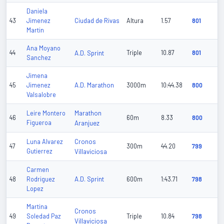
Daniela
Ciudad de Rivas
43
Jimenez
Altura
1.57
801
Martin
Ana Moyano
44
A.D. Sprint
Triple
10.87
801
Sanchez
Jimena
A.D. Marathon
45
Jimenez
3000m
10:44.38
800
Valsalobre
Marathon
Leire Montero
46
60m
8.33
800
Figueroa
Aranjuez
Cronos
Luna Alvarez
47
300m
44.20
799
Gutierrez
Villaviciosa
Carmen
A.D. Sprint
48
Rodriguez
600m
1:43.71
798
Lopez
Martina
Cronos
49
Soledad Paz
Triple
10.84
798
Villaviciosa