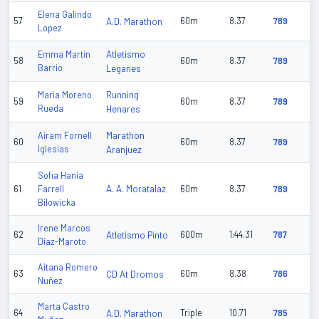
Elena Galindo
57
A.D. Marathon
60m
8.37
789
Lopez
Atletismo
Emma Martin
58
60m
8.37
789
Barrio
Leganes
Running
Maria Moreno
59
60m
8.37
789
Rueda
Henares
Marathon
Airam Fornell
60
60m
8.37
789
Iglesias
Aranjuez
Sofia Hania
A. A. Moratalaz
61
Farrell
60m
8.37
789
Bilowicka
Irene Marcos
62
Atletismo Pinto
600m
1:44.31
787
Diaz-Maroto
Aitana Romero
63
CD At Dromos
60m
8.38
786
Nuñez
Marta Castro
64
A.D. Marathon
Triple
10.71
785