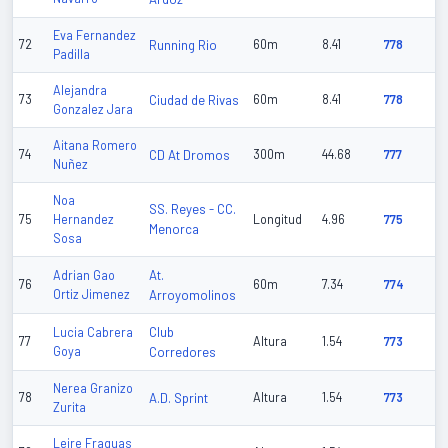
Eva Fernandez
72
Running Rio
60m
8.41
778
Padilla
Alejandra
73
Ciudad de Rivas
60m
8.41
778
Gonzalez Jara
Aitana Romero
74
CD At Dromos
300m
44.68
777
Nuñez
Noa
SS. Reyes - CC.
75
Hernandez
Longitud
4.96
775
Menorca
Sosa
At.
Adrian Gao
76
60m
7.34
774
Ortiz Jimenez
Arroyomolinos
Club
Lucia Cabrera
77
Altura
1.54
773
Goya
Corredores
Nerea Granizo
78
A.D. Sprint
Altura
1.54
773
Zurita
Leire Fraguas