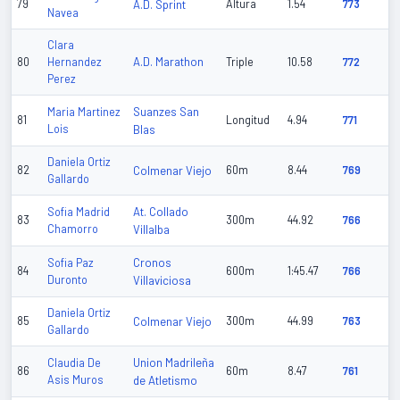
79
A.D. Sprint
Altura
1.54
773
Navea
Clara
A.D. Marathon
80
Hernandez
Triple
10.58
772
Perez
Suanzes San
Maria Martinez
81
Longitud
4.94
771
Lois
Blas
Daniela Ortiz
82
Colmenar Viejo
60m
8.44
769
Gallardo
At. Collado
Sofia Madrid
83
300m
44.92
766
Chamorro
Villalba
Cronos
Sofia Paz
84
600m
1:45.47
766
Duronto
Villaviciosa
Daniela Ortiz
85
Colmenar Viejo
300m
44.99
763
Gallardo
Union Madrileña
Claudia De
86
60m
8.47
761
Asis Muros
de Atletismo