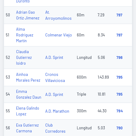
Duronto
At.
Adrian Gao
50
60m
7.29
797
Ortiz Jimenez
Arroyomolinos
Alma
Colmenar Viejo
51
Rodriguez
60m
8.34
797
Martin
Claudia
A.D. Sprint
52
Gutierrez
Longitud
5.06
796
Isidro
Cronos
Ainhoa
53
600m
1:43.89
795
Morales Perez
Villaviciosa
Emma
54
A.D. Sprint
Triple
10.81
795
Gonzalez Daun
Elena Galindo
55
A.D. Marathon
300m
44.30
794
Lopez
Club
Eva Gutierrez
56
Longitud
5.03
790
Carmona
Corredores