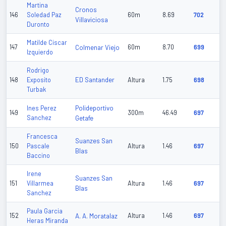
Martina
Cronos
146
Soledad Paz
60m
8.69
702
Villaviciosa
Duronto
Matilde Ciscar
147
Colmenar Viejo
60m
8.70
699
Izquierdo
Rodrigo
ED Santander
148
Exposito
Altura
1.75
698
Turbak
Polideportivo
Ines Perez
149
300m
46.49
697
Sanchez
Getafe
Francesca
Suanzes San
150
Pascale
Altura
1.46
697
Blas
Baccino
Irene
Suanzes San
151
Villarmea
Altura
1.46
697
Blas
Sanchez
Paula Garcia
152
A. A. Moratalaz
Altura
1.46
697
Heras Miranda