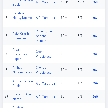
14
A.D. Marathon
300m
36.17
859
Buela
Candela
A.D. Marathon
15
Mebuy Ngomo
60m
8.13
857
Ruiz
Running Pinto
Faith Oriakhi
16
Seoane -
60m
8.13
857
Emmanuel
Pampin
Alba
Cronos
17
Fernandez
60m
8.13
857
Villaviciosa
Lopez
Cronos
Ainhoa
18
60m
8.13
857
Morales Perez
Villaviciosa
Aaron Ferreiro
19
A.D. Marathon
60m
7.17
854
Buela
Lucia Encinar
20
A.D. Marathon
60m
8.16
849
Martin
Daniela