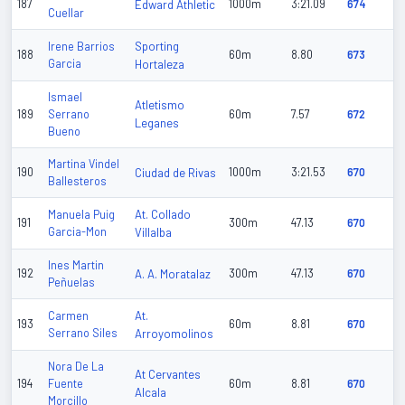
187
Edward Athletic
1000m
3:21.09
674
Cuellar
Sporting
Irene Barrios
188
60m
8.80
673
Garcia
Hortaleza
Ismael
Atletismo
189
Serrano
60m
7.57
672
Leganes
Bueno
Martina Vindel
190
Ciudad de Rivas
1000m
3:21.53
670
Ballesteros
At. Collado
Manuela Puig
191
300m
47.13
670
Garcia-Mon
Villalba
Ines Martin
192
A. A. Moratalaz
300m
47.13
670
Peñuelas
At.
Carmen
193
60m
8.81
670
Serrano Siles
Arroyomolinos
Nora De La
At Cervantes
194
Fuente
60m
8.81
670
Alcala
Morcillo