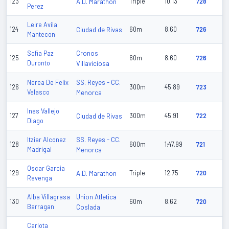
123
A.D. Marathon
Triple
10.13
728
Perez
Leire Avila
124
Ciudad de Rivas
60m
8.60
726
Mantecon
Cronos
Sofia Paz
125
60m
8.60
726
Duronto
Villaviciosa
SS. Reyes - CC.
Nerea De Felix
126
300m
45.89
723
Velasco
Menorca
Ines Vallejo
127
Ciudad de Rivas
300m
45.91
722
Diago
SS. Reyes - CC.
Itziar Alconez
128
600m
1:47.99
721
Madrigal
Menorca
Oscar Garcia
129
A.D. Marathon
Triple
12.75
720
Revenga
Union Atletica
Alba Villagrasa
130
60m
8.62
720
Barragan
Coslada
Carlota