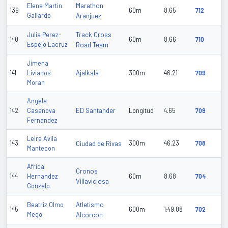
Marathon
Elena Martin
139
60m
8.65
712
Gallardo
Aranjuez
Track Cross
Julia Perez-
140
60m
8.66
710
Espejo Lacruz
Road Team
Jimena
Ajalkala
141
Livianos
300m
46.21
709
Moran
Angela
ED Santander
142
Casanova
Longitud
4.65
709
Fernandez
Leire Avila
143
Ciudad de Rivas
300m
46.23
708
Mantecon
Africa
Cronos
144
Hernandez
60m
8.68
704
Villaviciosa
Gonzalo
Atletismo
Beatriz Olmo
145
600m
1:49.08
702
Mego
Alcorcon