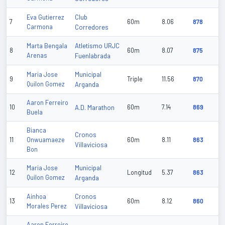
Club
Eva Gutierrez
7
60m
8.06
878
Carmona
Corredores
Atletismo URJC
Marta Bengala
8
60m
8.07
875
Arenas
Fuenlabrada
Municipal
Maria Jose
9
Triple
11.56
870
Quilon Gomez
Arganda
Aaron Ferreiro
10
A.D. Marathon
60m
7.14
869
Buela
Bianca
Cronos
11
Onwuamaeze
60m
8.11
863
Villaviciosa
Bon
Municipal
Maria Jose
12
Longitud
5.37
863
Quilon Gomez
Arganda
Cronos
Ainhoa
13
60m
8.12
860
Morales Perez
Villaviciosa
Aaron Ferreiro