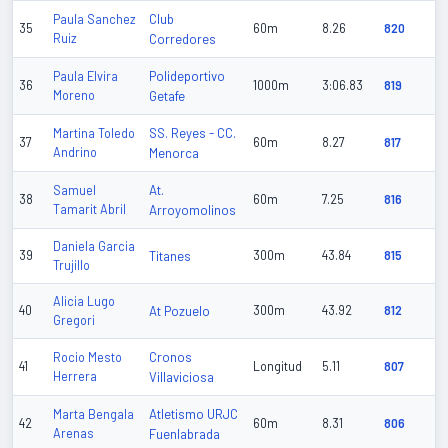
Club
Paula Sanchez
35
60m
8.26
820
Ruiz
Corredores
Polideportivo
Paula Elvira
36
1000m
3:06.83
819
Moreno
Getafe
SS. Reyes - CC.
Martina Toledo
37
60m
8.27
817
Andrino
Menorca
At.
Samuel
38
60m
7.25
816
Tamarit Abril
Arroyomolinos
Daniela Garcia
39
Titanes
300m
43.84
815
Trujillo
Alicia Lugo
40
At Pozuelo
300m
43.92
812
Gregori
Cronos
Rocio Mesto
41
Longitud
5.11
807
Herrera
Villaviciosa
Atletismo URJC
Marta Bengala
42
60m
8.31
806
Arenas
Fuenlabrada