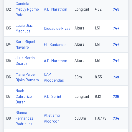
Candela
A.D. Marathon
102
Mebuy Ngomo
Longitud
4.82
745
Ruiz
Lucia Diaz
103
Ciudad de Rivas
Altura
1.51
744
Machuca
Sara Miguel
104
ED Santander
Altura
1.51
744
Navarro
Julia Martin
105
A.D. Marathon
Altura
1.51
744
Suarez
CAP
Maria Paiper
106
60m
8.55
739
Djoko Romero
Alcobendas
Noah
A.D. Sprint
107
Cabrerizo
Longitud
6.12
735
Duran
Blanca
Atletismo
108
Fernandez
3000m
11:07.79
734
Alcorcon
Rodriguez