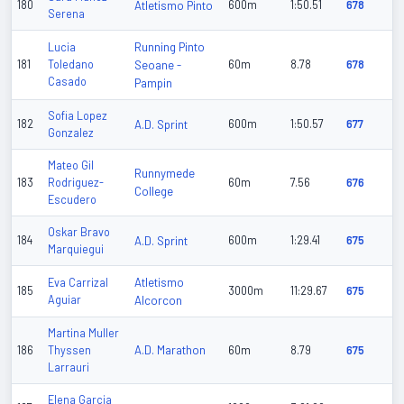
180
Atletismo Pinto
600m
1:50.51
678
Serena
Running Pinto
Lucia
181
Toledano
Seoane -
60m
8.78
678
Casado
Pampin
Sofia Lopez
182
A.D. Sprint
600m
1:50.57
677
Gonzalez
Mateo Gil
Runnymede
183
Rodriguez-
60m
7.56
676
College
Escudero
Oskar Bravo
184
A.D. Sprint
600m
1:29.41
675
Marquiegui
Atletismo
Eva Carrizal
185
3000m
11:29.67
675
Aguiar
Alcorcon
Martina Muller
A.D. Marathon
186
Thyssen
60m
8.79
675
Larrauri
Elena Garcia