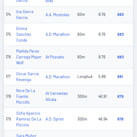
Garcia
Blas
Iria Sierra
174
A.A. Mostoles
60m
8.76
683
Garcia
Emma
A.D. Marathon
175
Sanchez
60m
8.76
683
Conde
Matilda Perez
At Pozuelo
176
Carrega Mayer
60m
8.76
683
Wolf
Oscar Garcia
177
A.D. Marathon
Longitud
5.86
681
Revenga
Nora De La
At Cervantes
178
Fuente
300m
46.91
679
Alcala
Morcillo
Sofia Aparicio
A.D. Sprint
179
Ramirez De La
300m
46.94
678
Piscina
Sara Muñoz