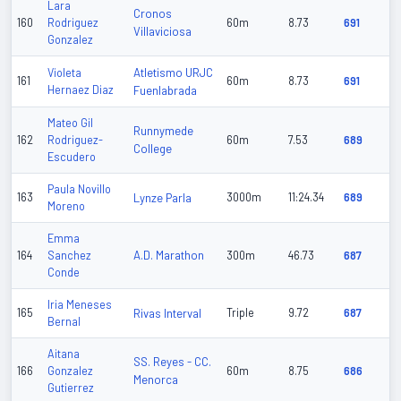
Lara
Cronos
160
Rodriguez
60m
8.73
691
Villaviciosa
Gonzalez
Atletismo URJC
Violeta
161
60m
8.73
691
Hernaez Diaz
Fuenlabrada
Mateo Gil
Runnymede
162
Rodriguez-
60m
7.53
689
College
Escudero
Paula Novillo
163
Lynze Parla
3000m
11:24.34
689
Moreno
Emma
A.D. Marathon
164
Sanchez
300m
46.73
687
Conde
Iria Meneses
165
Rivas Interval
Triple
9.72
687
Bernal
Aitana
SS. Reyes - CC.
166
Gonzalez
60m
8.75
686
Menorca
Gutierrez