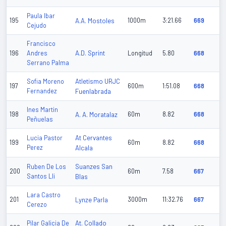
Paula Ibar
195
A.A. Mostoles
1000m
3:21.66
669
Cejudo
Francisco
A.D. Sprint
196
Andres
Longitud
5.80
668
Serrano Palma
Atletismo URJC
Sofia Moreno
197
600m
1:51.08
668
Fernandez
Fuenlabrada
Ines Martin
198
A. A. Moratalaz
60m
8.82
668
Peñuelas
At Cervantes
Lucia Pastor
199
60m
8.82
668
Perez
Alcala
Suanzes San
Ruben De Los
200
60m
7.58
667
Santos Lli
Blas
Lara Castro
201
Lynze Parla
3000m
11:32.76
667
Cerezo
At. Collado
Pilar Galicia De