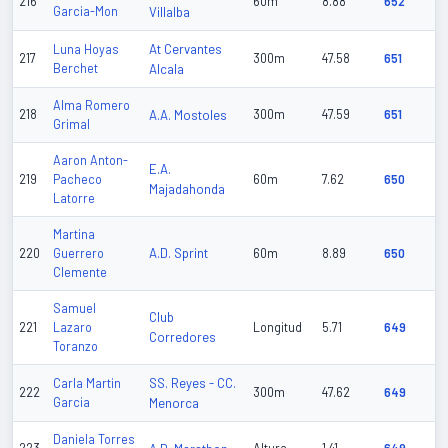
216
60m
8.88
652
Garcia-Mon
Villalba
At Cervantes
Luna Hoyas
217
300m
47.58
651
Berchet
Alcala
Alma Romero
218
A.A. Mostoles
300m
47.59
651
Grimal
Aaron Anton-
E.A.
219
Pacheco
60m
7.62
650
Majadahonda
Latorre
Martina
A.D. Sprint
220
Guerrero
60m
8.89
650
Clemente
Samuel
Club
221
Lazaro
Longitud
5.71
649
Corredores
Toranzo
SS. Reyes - CC.
Carla Martin
222
300m
47.62
649
Garcia
Menorca
Daniela Torres