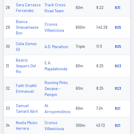
Track Cross
Sara Carrasco
28
60m
8.22
831
Fernandez
Road Team
Bianca
Cronos
29
Onwuamaeze
600m
1:42.29
825
Villaviciosa
Bon
Celia Gomez
30
A.D. Marathon
Triple
11.11
825
Gil
Beatriz
E.A.
31
Vaquero Del
60m
8.25
823
Majadahonda
Rio
Running Pinto
Faith Oriakhi
32
Seoane -
60m
8.25
823
Emmanuel
Pampin
At.
Samuel
33
60m
7.24
821
Tamarit Abril
Arroyomolinos
Cronos
Noelia Mesto
34
300m
43.72
821
Herrera
Villaviciosa