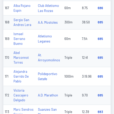
Club Atletismo
Alba Rojano
167
60m
8.75
686
Espin
Las Rozas
Sergio San
168
A.A. Mostoles
300m
38.50
685
Andres Lera
Ismael
Atletismo
169
Serrano
60m
7.54
685
Leganes
Bueno
Abel
At.
170
Marconnot
Triple
12.41
685
Arroyomolinos
Torres
Alejandra
Polideportivo
171
Garrido De
1000m
3:19.96
685
Getafe
Pablo
Victoria
A.D. Marathon
172
Cascajero
Triple
9.70
685
Delgado
Suanzes San
Marc Sendros
173
Triple
12.39
683