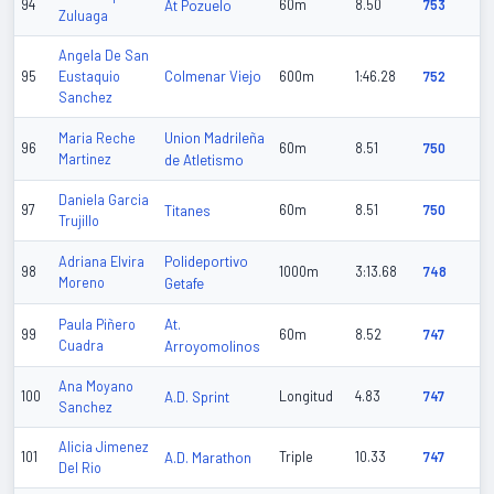
94
At Pozuelo
60m
8.50
753
Zuluaga
Angela De San
Colmenar Viejo
95
Eustaquio
600m
1:46.28
752
Sanchez
Union Madrileña
Maria Reche
96
60m
8.51
750
Martinez
de Atletismo
Daniela Garcia
97
Titanes
60m
8.51
750
Trujillo
Polideportivo
Adriana Elvira
98
1000m
3:13.68
748
Moreno
Getafe
At.
Paula Piñero
99
60m
8.52
747
Cuadra
Arroyomolinos
Ana Moyano
100
A.D. Sprint
Longitud
4.83
747
Sanchez
Alicia Jimenez
101
A.D. Marathon
Triple
10.33
747
Del Rio