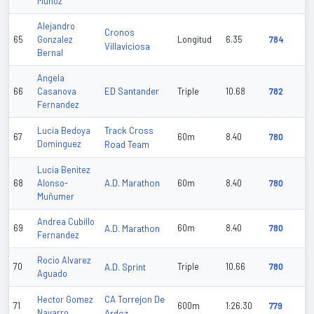
Muñoz
Alejandro
Cronos
65
Gonzalez
Longitud
6.35
784
Villaviciosa
Bernal
Angela
ED Santander
66
Casanova
Triple
10.68
782
Fernandez
Track Cross
Lucia Bedoya
67
60m
8.40
780
Dominguez
Road Team
Lucia Benitez
A.D. Marathon
68
Alonso-
60m
8.40
780
Muñumer
Andrea Cubillo
69
A.D. Marathon
60m
8.40
780
Fernandez
Rocio Alvarez
70
A.D. Sprint
Triple
10.66
780
Aguado
CA Torrejon De
Hector Gomez
71
600m
1:26.30
779
Navarro
Ardoz