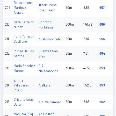
Berta Helena
Track Cross
209
Martinez
60m
8.86
657
Road Team
Araujo
Sporting
Sara Barreiro
210
600m
1:51.79
656
Nuñez
Hortaleza
Irene Torrejon
211
Atletismo Pinto
60m
8.87
655
Sevillano
Suanzes San
Ruben De Los
212
60m
7.61
654
Santos Lli
Blas
E.A.
Maria Sanchez
213
300m
47.53
653
Marcos
Majadahonda
Emma
Ajalkala
214
Valladares
600m
1:52.01
653
Prieto
Cristina Arias
215
A.A. Valdemoro
60m
8.88
652
Duran
At. Collado
Manuela Puig