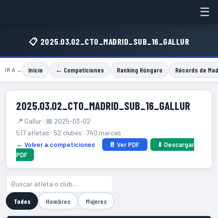
☰
📋 2025.03.02_CTO_MADRID_SUB_16_GALLUR
Inicio
← Competiciones
Ranking Húngaro
Récords de Mad
IR A →
2025.03.02_CTO_MADRID_SUB_16_GALLUR
📍 Gallur · 📅 2025-03-02
517 atletas · 52 clubes · 740 marcas
← Volver a competiciones
📄 Ver PDF
⬇ Descargar
PDF
Todos
Hombres
Mujeres