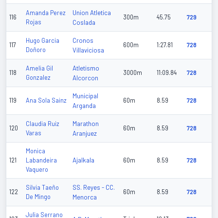
Union Atletica
Amanda Perez
116
300m
45.75
729
Rojas
Coslada
Cronos
Hugo Garcia
117
600m
1:27.81
728
Doñoro
Villaviciosa
Atletismo
Amelia Gil
118
3000m
11:09.84
728
Gonzalez
Alcorcon
Municipal
119
Ana Sola Sainz
60m
8.59
728
Arganda
Marathon
Claudia Ruiz
120
60m
8.59
728
Varas
Aranjuez
Monica
Ajalkala
121
Labandeira
60m
8.59
728
Vaquero
SS. Reyes - CC.
Silvia Taeño
122
60m
8.59
728
De Mingo
Menorca
Julia Serrano