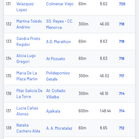
Colmenar Viejo
131
Velazquez
60m
8.62
720
Lopez
SS. Reyes - CC.
Martina Toledo
132
300m
46.00
718
Andrino
Menorca
Sandra Prieto
133
A.D. Marathon
60m
8.63
718
Regidor
Alicia Lugo
134
At Pozuelo
60m
8.63
718
Gregori
Polideportivo
Maria De La
135
300m
46.02
717
Plaza Martin
Getafe
At. Collado
Pilar Galicia De
136
300m
46.10
714
La Torre
Villalba
Lucia Cañas
137
Ajalkala
600m
1:48.44
714
Alonso
Natalia
138
A. A. Moratalaz
60m
8.65
712
Cachero Alda