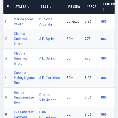
PUNTOS
#
ATLETA ↕
CLUB ↕
PRUEBA
MARCA
↕
Municipal
Marina Arcos
1
Longitud
5.93
983
Valero
Arganda
Claudia
A.D. Sprint
2
Gutierrez
60m
7.77
966
Isidro
Claudia
A.D. Sprint
3
Gutierrez
60m
7.78
963
Isidro
Candela
A.D. Marathon
4
Mebuy Ngomo
60m
8.02
890
Ruiz
Bianca
Cronos
5
Onwuamaeze
60m
8.03
887
Villaviciosa
Bon
Club
Eva Gutierrez
6
60m
8.03
887
Carmona
Corredores