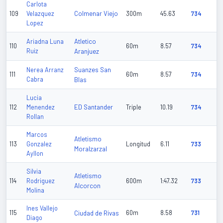
Carlota
Colmenar Viejo
109
Velazquez
300m
45.63
734
Lopez
Atletico
Ariadna Luna
110
60m
8.57
734
Ruiz
Aranjuez
Suanzes San
Nerea Arranz
111
60m
8.57
734
Cabra
Blas
Lucia
ED Santander
112
Menendez
Triple
10.19
734
Rollan
Marcos
Atletismo
113
Gonzalez
Longitud
6.11
733
Moralzarzal
Ayllon
Silvia
Atletismo
114
Rodriguez
600m
1:47.32
733
Alcorcon
Molina
Ines Vallejo
115
Ciudad de Rivas
60m
8.58
731
Diago