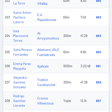
202
60m
8.83
665
La Torre
Villalba
Aaron Anton-
E.A.
203
Pacheco
60m
7.59
663
Majadahonda
Latorre
Ines
At.
204
Marconnot
300m
47.29
663
Arroyomolinos
Torres
Atletismo URJC
Sofia Moreno
205
60m
8.84
662
Fernandez
Fuenlabrada
Emma Perez
206
Ajalkala
1000m
3:22.48
661
Mezquita
Alejandra
Triatlon
207
Sanchez
300m
47.38
659
Carabanchel
Gonzalez
Rodrigo
Cronos
208
Sanchez
Triple
12.14
657
Villaviciosa
Llorente