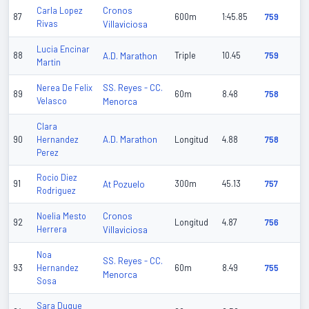
Cronos
Carla Lopez
87
600m
1:45.85
759
Rivas
Villaviciosa
Lucia Encinar
88
A.D. Marathon
Triple
10.45
759
Martin
SS. Reyes - CC.
Nerea De Felix
89
60m
8.48
758
Velasco
Menorca
Clara
A.D. Marathon
90
Hernandez
Longitud
4.88
758
Perez
Rocio Diez
91
At Pozuelo
300m
45.13
757
Rodriguez
Cronos
Noelia Mesto
92
Longitud
4.87
756
Herrera
Villaviciosa
Noa
SS. Reyes - CC.
93
Hernandez
60m
8.49
755
Menorca
Sosa
Sara Duque