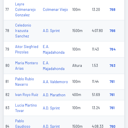
Leyre
Colmenar Viejo
77
Colmenarejo
100m
13.20
768
Gonzalez
Celedonio
A.D. Sprint
78
Irazusta
1500m
4:07.80
766
Sanchez
E.A.
Aitor Siegfried
79
100m
11.43
764
Pinzolas
Majadahonda
E.A.
Maria Montero
80
Altura
1.53
763
Arias
Majadahonda
Pablo Rubio
81
A.A. Valdemoro
100m
11.44
761
Navarro
82
Ivan Royo Ruiz
A.D. Marathon
400m
51.69
761
Lucia Martino
83
A.D. Sprint
100m
13.24
761
Tovar
Pablo
A.D. Sprint
84
Gaudioso
1500m
4:08.33
760