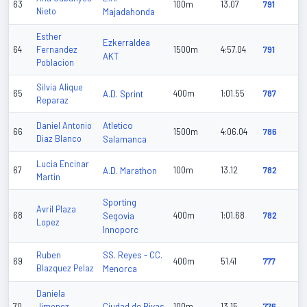
63
100m
13.07
791
Nieto
Majadahonda
Esther
Ezkerraldea
64
Fernandez
1500m
4:57.04
791
AKT
Poblacion
Silvia Alique
65
A.D. Sprint
400m
1:01.55
787
Reparaz
Atletico
Daniel Antonio
66
1500m
4:06.04
786
Diaz Blanco
Salamanca
Lucia Encinar
67
A.D. Marathon
100m
13.12
782
Martin
Sporting
Avril Plaza
68
Segovia
400m
1:01.68
782
Lopez
Innoporc
SS. Reyes - CC.
Ruben
69
400m
51.41
777
Blazquez Pelaz
Menorca
Daniela
Ciudad de Rivas
70
Jimenez
100m
13.15
776