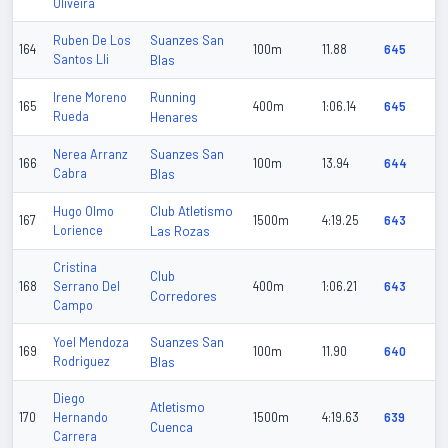
Oliveira
Suanzes San
Ruben De Los
164
100m
11.88
645
Santos Lli
Blas
Running
Irene Moreno
165
400m
1:06.14
645
Rueda
Henares
Suanzes San
Nerea Arranz
166
100m
13.94
644
Cabra
Blas
Club Atletismo
Hugo Olmo
167
1500m
4:19.25
643
Lorience
Las Rozas
Cristina
Club
168
Serrano Del
400m
1:06.21
643
Corredores
Campo
Suanzes San
Yoel Mendoza
169
100m
11.90
640
Rodriguez
Blas
Diego
Atletismo
170
Hernando
1500m
4:19.63
639
Cuenca
Carrera