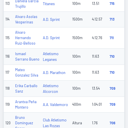
Daniela Garcia
113
Titanes
100m
13.51
715
Trujillo
Alvaro Asolas
114
A.D. Sprint
1500m
4:12.57
713
Vesperinas
Alvaro
A.D. Sprint
115
Hernando
1500m
4:12.76
711
Ruiz-Belloso
Atletismo
Ismael
116
100m
11.63
710
Serrano Bueno
Leganes
Mateo
117
A.D. Marathon
100m
11.63
710
Gonzalez Silva
Atletismo
Erika Carballo
118
100m
13.54
709
Sanz
Alcorcon
Arantxa Peña
119
A.A. Valdemoro
400m
1:04.01
709
Montero
Bruno
Club Atletismo
120
Dominguez
Altura
1.76
706
Las Rozas