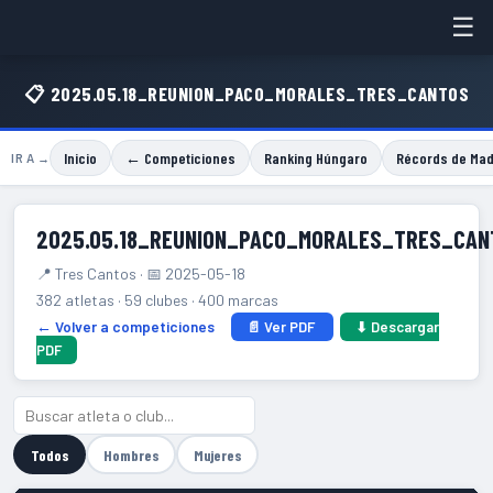
☰
📋 2025.05.18_REUNION_PACO_MORALES_TRES_CANTOS
Inicio
← Competiciones
Ranking Húngaro
Récords de Mad
IR A →
2025.05.18_REUNION_PACO_MORALES_TRES_CAN
📍 Tres Cantos · 📅 2025-05-18
382 atletas · 59 clubes · 400 marcas
← Volver a competiciones
📄 Ver PDF
⬇ Descargar
PDF
Todos
Hombres
Mujeres