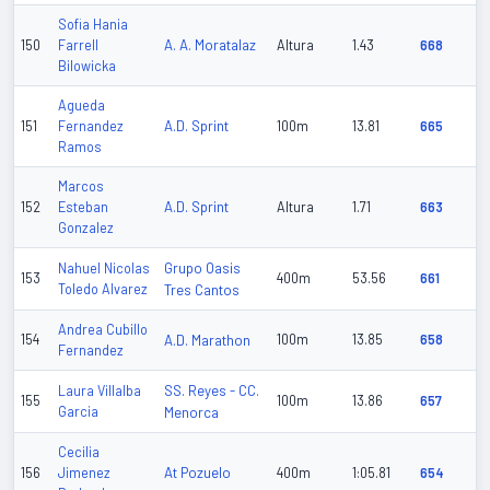
Sofia Hania
A. A. Moratalaz
150
Farrell
Altura
1.43
668
Bilowicka
Agueda
A.D. Sprint
151
Fernandez
100m
13.81
665
Ramos
Marcos
A.D. Sprint
152
Esteban
Altura
1.71
663
Gonzalez
Grupo Oasis
Nahuel Nicolas
153
400m
53.56
661
Toledo Alvarez
Tres Cantos
Andrea Cubillo
154
A.D. Marathon
100m
13.85
658
Fernandez
SS. Reyes - CC.
Laura Villalba
155
100m
13.86
657
Garcia
Menorca
Cecilia
At Pozuelo
156
Jimenez
400m
1:05.81
654