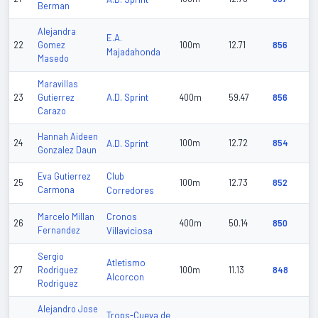
Berman
Alejandra
E.A.
22
Gomez
100m
12.71
856
Majadahonda
Masedo
Maravillas
A.D. Sprint
23
Gutierrez
400m
59.47
856
Carazo
Hannah Aideen
24
A.D. Sprint
100m
12.72
854
Gonzalez Daun
Club
Eva Gutierrez
25
100m
12.73
852
Carmona
Corredores
Cronos
Marcelo Millan
26
400m
50.14
850
Fernandez
Villaviciosa
Sergio
Atletismo
27
Rodriguez
100m
11.13
848
Alcorcon
Rodriguez
Alejandro Jose
Trops-Cueva de