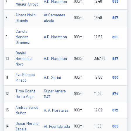
7
A.D. Marathon
100m
12.48
899
Miñaur Arroyo
At Cervantes
Ainara Molin
8
100m
12.49
897
Olmedo
Alcala
Carlota
A.D. Marathon
9
Mendez
100m
12.52
891
Gimenez
Daniel
A.D. Marathon
10
Hernando
1500m
3:57.32
887
Novo
Eva Bengoa
11
A.D. Sprint
100m
12.58
880
Pinedo
Super Amara
Tirso Ocaña
12
100m
11.04
874
De La Vega
BAT
Andrea Garde
13
A. A. Moratalaz
100m
12.62
872
Muñoz
Oscar Moreno
14
At. Fuenlabrada
100m
11.06
869
Zabala