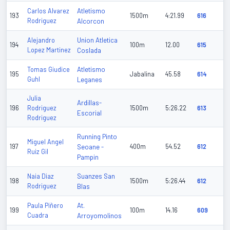
Atletismo
Carlos Alvarez
193
1500m
4:21.99
616
Rodriguez
Alcorcon
Union Atletica
Alejandro
194
100m
12.00
615
Lopez Martinez
Coslada
Atletismo
Tomas Giudice
195
Jabalina
45.58
614
Guhl
Leganes
Julia
Ardillas-
196
Rodriguez
1500m
5:26.22
613
Escorial
Rodriguez
Running Pinto
Miguel Angel
197
Seoane -
400m
54.52
612
Ruiz Gil
Pampin
Suanzes San
Naia Diaz
198
1500m
5:26.44
612
Rodriguez
Blas
At.
Paula Piñero
199
100m
14.16
609
Cuadra
Arroyomolinos