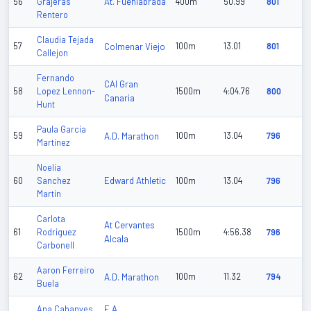
At. Fuenlabrada
56
Grajeras
400m
50.99
801
Rentero
Claudia Tejada
57
Colmenar Viejo
100m
13.01
801
Callejon
Fernando
CAI Gran
58
Lopez Lennon-
1500m
4:04.76
800
Canaria
Hunt
Paula Garcia
59
A.D. Marathon
100m
13.04
796
Martinez
Noelia
Edward Athletic
60
Sanchez
100m
13.04
796
Martin
Carlota
At Cervantes
61
Rodriguez
1500m
4:56.38
796
Alcala
Carbonell
Aaron Ferreiro
62
A.D. Marathon
100m
11.32
794
Buela
E.A.
Ana Cabanyes