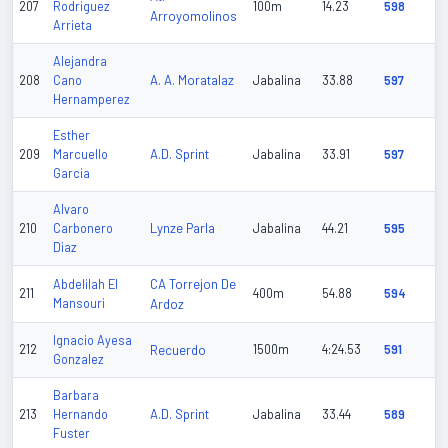
207
Rodriguez
100m
14.23
598
Arroyomolinos
Arrieta
Alejandra
A. A. Moratalaz
208
Cano
Jabalina
33.88
597
Hernamperez
Esther
A.D. Sprint
209
Marcuello
Jabalina
33.91
597
Garcia
Alvaro
Lynze Parla
210
Carbonero
Jabalina
44.21
595
Diaz
CA Torrejon De
Abdelilah El
211
400m
54.88
594
Mansouri
Ardoz
Ignacio Ayesa
212
Recuerdo
1500m
4:24.53
591
Gonzalez
Barbara
A.D. Sprint
213
Hernando
Jabalina
33.44
589
Fuster