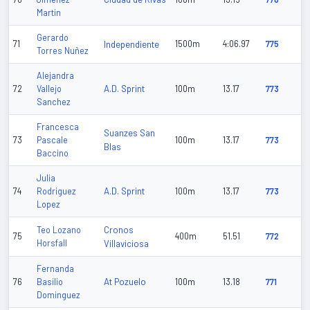
Martin
Gerardo
71
Independiente
1500m
4:06.97
775
Torres Nuñez
Alejandra
A.D. Sprint
72
Vallejo
100m
13.17
773
Sanchez
Francesca
Suanzes San
73
Pascale
100m
13.17
773
Blas
Baccino
Julia
A.D. Sprint
74
Rodriguez
100m
13.17
773
Lopez
Cronos
Teo Lozano
75
400m
51.51
772
Horsfall
Villaviciosa
Fernanda
At Pozuelo
76
Basilio
100m
13.18
771
Dominguez