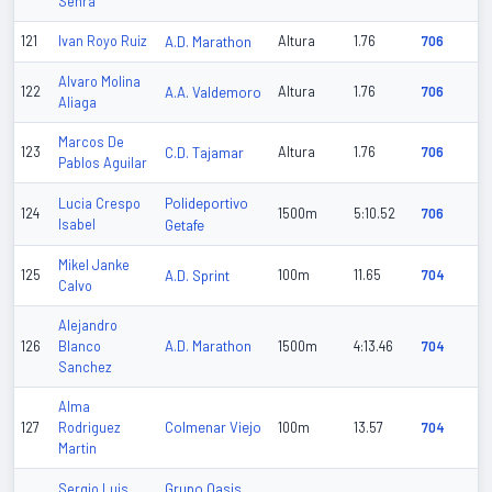
Senra
121
Ivan Royo Ruiz
A.D. Marathon
Altura
1.76
706
Alvaro Molina
122
A.A. Valdemoro
Altura
1.76
706
Aliaga
Marcos De
123
C.D. Tajamar
Altura
1.76
706
Pablos Aguilar
Polideportivo
Lucia Crespo
124
1500m
5:10.52
706
Isabel
Getafe
Mikel Janke
125
A.D. Sprint
100m
11.65
704
Calvo
Alejandro
A.D. Marathon
126
Blanco
1500m
4:13.46
704
Sanchez
Alma
Colmenar Viejo
127
Rodriguez
100m
13.57
704
Martin
Grupo Oasis
Sergio Luis