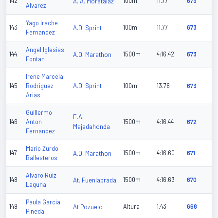
142
A. A. Moratalaz
100m
11.77
673
Alvarez
Yago Irache
143
A.D. Sprint
100m
11.77
673
Fernandez
Angel Iglesias
144
A.D. Marathon
1500m
4:16.42
673
Fontan
Irene Marcela
A.D. Sprint
145
Rodriguez
100m
13.76
673
Arias
Guillermo
E.A.
146
Anton
1500m
4:16.44
672
Majadahonda
Fernandez
Mario Zurdo
147
A.D. Marathon
1500m
4:16.60
671
Ballesteros
Alvaro Ruiz
148
At. Fuenlabrada
1500m
4:16.63
670
Laguna
Paula Garcia
149
At Pozuelo
Altura
1.43
668
Pineda