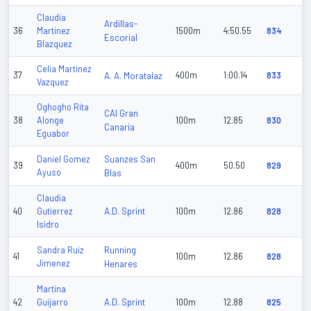
Claudia
Ardillas-
36
Martinez
1500m
4:50.55
834
Escorial
Blazquez
Celia Martinez
37
A. A. Moratalaz
400m
1:00.14
833
Vazquez
Oghogho Rita
CAI Gran
38
Alonge
100m
12.85
830
Canaria
Eguabor
Suanzes San
Daniel Gomez
39
400m
50.50
829
Ayuso
Blas
Claudia
A.D. Sprint
40
Gutierrez
100m
12.86
828
Isidro
Running
Sandra Ruiz
41
100m
12.86
828
Jimenez
Henares
Martina
A.D. Sprint
42
Guijarro
100m
12.88
825