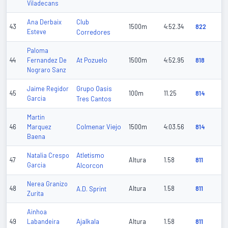
Viladecans
Club
Ana Derbaix
43
1500m
4:52.34
822
Esteve
Corredores
Paloma
At Pozuelo
44
Fernandez De
1500m
4:52.95
818
Nograro Sanz
Grupo Oasis
Jaime Regidor
45
100m
11.25
814
Garcia
Tres Cantos
Martin
Colmenar Viejo
46
Marquez
1500m
4:03.56
814
Baena
Atletismo
Natalia Crespo
47
Altura
1.58
811
Garcia
Alcorcon
Nerea Granizo
48
A.D. Sprint
Altura
1.58
811
Zurita
Ainhoa
Ajalkala
49
Labandeira
Altura
1.58
811