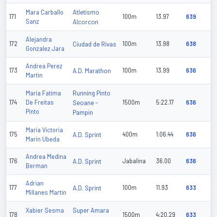
Atletismo
Mara Carballo
171
100m
13.97
639
Sanz
Alcorcon
Alejandra
172
Ciudad de Rivas
100m
13.98
638
Gonzalez Jara
Andrea Perez
173
A.D. Marathon
100m
13.99
636
Martin
Running Pinto
Maria Fatima
174
De Freitas
Seoane -
1500m
5:22.17
636
Pinto
Pampin
Maria Victoria
175
A.D. Sprint
400m
1:06.44
636
Marin Ubeda
Andrea Medina
176
A.D. Sprint
Jabalina
36.00
636
Berman
Adrian
177
A.D. Sprint
100m
11.93
633
Millanes Martin
Super Amara
Xabier Sesma
178
1500m
4:20.29
633