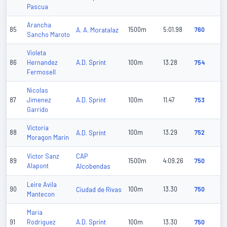
Pascua
Arancha
85
A. A. Moratalaz
1500m
5:01.98
760
Sancho Maroto
Violeta
A.D. Sprint
86
Hernandez
100m
13.28
754
Fermosell
Nicolas
A.D. Sprint
87
Jimenez
100m
11.47
753
Garrido
Victoria
88
A.D. Sprint
100m
13.29
752
Moragon Marin
CAP
Victor Sanz
89
1500m
4:09.26
750
Alapont
Alcobendas
Leire Avila
90
Ciudad de Rivas
100m
13.30
750
Mantecon
Maria
A.D. Sprint
91
Rodriguez
100m
13.30
750