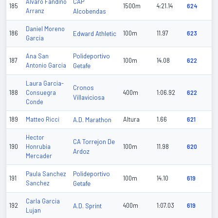
CAP
Alvaro Fandiño
185
1500m
4:21.14
624
Arranz
Alcobendas
Daniel Moreno
186
Edward Athletic
100m
11.97
623
Garcia
Polideportivo
Ana San
187
100m
14.08
622
Antonio Garcia
Getafe
Laura Garcia-
Cronos
188
Consuegra
400m
1:06.92
622
Villaviciosa
Conde
189
Matteo Ricci
A.D. Marathon
Altura
1.66
621
Hector
CA Torrejon De
190
Honrubia
100m
11.98
620
Ardoz
Mercader
Polideportivo
Paula Sanchez
191
100m
14.10
619
Sanchez
Getafe
Carla Garcia
192
A.D. Sprint
400m
1:07.03
619
Lujan