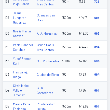
128
100m
11.66
702
Iñigo Garcia
Tres Cantos
Jesus
Suanzes San
129
Lungaran
1500m
4:14.17
696
Blas
Gutierrez
Noelia Martin
130
A. A. Moratalaz
1500m
5:12.30
695
Chaves
Grupo Oasis
Pablo Sanchez
131
1500m
4:14.43
694
Sanchez
Tres Cantos
Yusef Santos
132
S.G. Pontevedra
400m
52.92
694
Karim
Ines Vallejo
133
Ciudad de Rivas
100m
13.63
694
Diago
Silvia Isabel
Club
134
Vallejo
100m
13.65
691
Corredores
Jimenez
Polideportivo
Marina Peña
135
1500m
5:12.92
691
Espinosa
Getafe