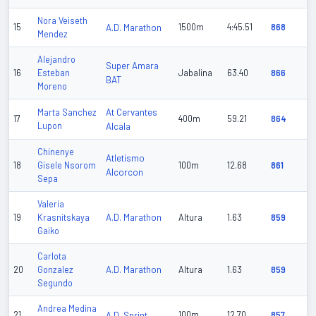
Nora Veiseth
15
A.D. Marathon
1500m
4:45.51
868
Mendez
Alejandro
Super Amara
16
Esteban
Jabalina
63.40
866
BAT
Moreno
At Cervantes
Marta Sanchez
17
400m
59.21
864
Lupon
Alcala
Chinenye
Atletismo
18
Gisele Nsorom
100m
12.68
861
Alcorcon
Sepa
Valeria
A.D. Marathon
19
Krasnitskaya
Altura
1.63
859
Gaiko
Carlota
A.D. Marathon
20
Gonzalez
Altura
1.63
859
Segundo
Andrea Medina
21
A.D. Sprint
100m
12.70
857