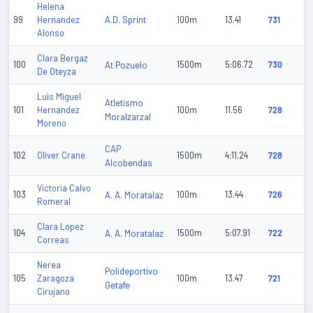
Helena
A.D. Sprint
99
Hernandez
100m
13.41
731
Alonso
Clara Bergaz
100
At Pozuelo
1500m
5:06.72
730
De Oteyza
Luis Miguel
Atletismo
101
Hernandez
100m
11.56
728
Moralzarzal
Moreno
CAP
102
Oliver Crane
1500m
4:11.24
728
Alcobendas
Victoria Calvo
103
A. A. Moratalaz
100m
13.44
726
Romeral
Clara Lopez
104
A. A. Moratalaz
1500m
5:07.91
722
Correas
Nerea
Polideportivo
105
Zaragoza
100m
13.47
721
Getafe
Cirujano