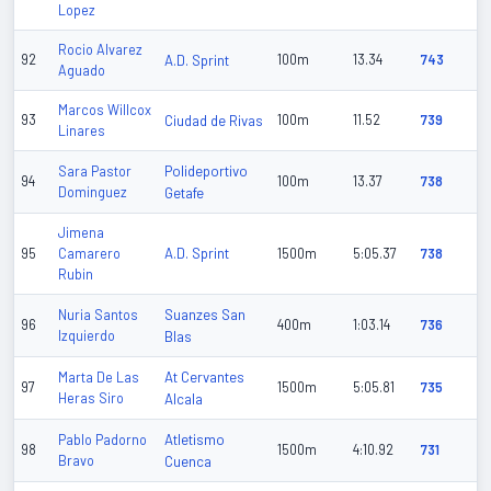
Lopez
Rocio Alvarez
92
A.D. Sprint
100m
13.34
743
Aguado
Marcos Willcox
93
Ciudad de Rivas
100m
11.52
739
Linares
Polideportivo
Sara Pastor
94
100m
13.37
738
Dominguez
Getafe
Jimena
A.D. Sprint
95
Camarero
1500m
5:05.37
738
Rubin
Suanzes San
Nuria Santos
96
400m
1:03.14
736
Izquierdo
Blas
At Cervantes
Marta De Las
97
1500m
5:05.81
735
Heras Siro
Alcala
Atletismo
Pablo Padorno
98
1500m
4:10.92
731
Bravo
Cuenca