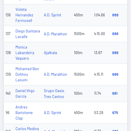
Violeta
A.D. Sprint
136
Hernandez
400m
1:04.66
689
Fermosell
Diego Quintana
137
A.D. Marathon
1500m
4:15.00
688
Lacalle
Monica
Ajalkala
138
Labandeira
100m
13.67
688
Vaquero
Mohamed Ben
A.D. Marathon
139
Dohhou
1500m
4:15.11
686
Laouini
Grupo Oasis
Daniel Iñigo
140
100m
11.74
681
Garcia
Tres Cantos
Andres
A.D. Sprint
141
Bartolome
400m
53.29
675
Clap
Carlos Medina