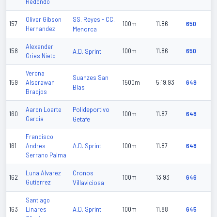
Redondo
SS. Reyes - CC.
Oliver Gibson
157
100m
11.86
650
Hernandez
Menorca
Alexander
158
A.D. Sprint
100m
11.86
650
Gries Nieto
Verona
Suanzes San
159
Alserawan
1500m
5:19.93
649
Blas
Braojos
Polideportivo
Aaron Loarte
160
100m
11.87
648
Garcia
Getafe
Francisco
A.D. Sprint
161
Andres
100m
11.87
648
Serrano Palma
Cronos
Luna Alvarez
162
100m
13.93
646
Gutierrez
Villaviciosa
Santiago
A.D. Sprint
163
Linares
100m
11.88
645