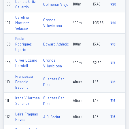
Daniela Ortiz
106
Colmenar Viejo
100m
13.48
720
Gallardo
Carolina
Cronos
107
Martinez
400m
1:03.66
720
Villaviciosa
Velasco
Paula
Edward Athletic
108
Rodriguez
100m
13.49
718
Ugarte
Cronos
Oliver Lozano
109
400m
52.50
717
Horsfall
Villaviciosa
Francesca
Suanzes San
110
Pascale
Altura
1.48
716
Blas
Baccino
Suanzes San
Irene Villarmea
111
Altura
1.48
716
Sanchez
Blas
Leire Fraguas
112
A.D. Sprint
Altura
1.48
716
Navea