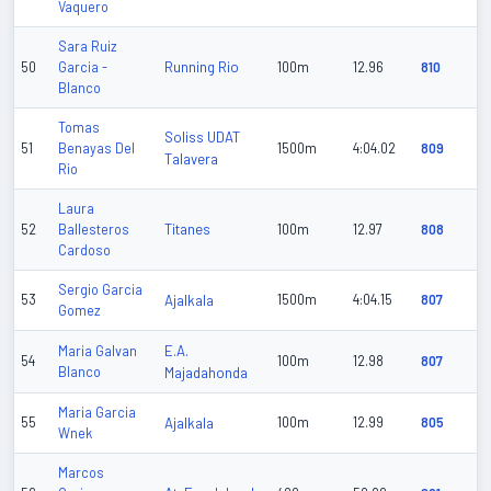
Vaquero
Sara Ruiz
Running Rio
50
Garcia -
100m
12.96
810
Blanco
Tomas
Soliss UDAT
51
Benayas Del
1500m
4:04.02
809
Talavera
Rio
Laura
Titanes
52
Ballesteros
100m
12.97
808
Cardoso
Sergio Garcia
53
Ajalkala
1500m
4:04.15
807
Gomez
E.A.
Maria Galvan
54
100m
12.98
807
Blanco
Majadahonda
Maria Garcia
55
Ajalkala
100m
12.99
805
Wnek
Marcos