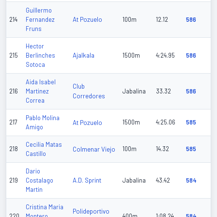
Guillermo
At Pozuelo
214
Fernandez
100m
12.12
586
Fruns
Hector
Ajalkala
215
Berlinches
1500m
4:24.95
586
Sotoca
Aida Isabel
Club
216
Martinez
Jabalina
33.32
586
Corredores
Correa
Pablo Molina
217
At Pozuelo
1500m
4:25.06
585
Amigo
Cecilia Matas
218
Colmenar Viejo
100m
14.32
585
Castillo
Dario
A.D. Sprint
219
Costalago
Jabalina
43.42
584
Martin
Cristina Maria
Polideportivo
220
Montero
400m
1:08.24
584