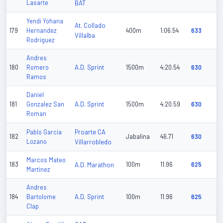
Lasarte
BAT
Yendi Yohana
At. Collado
179
Hernandez
400m
1:06.54
633
Villalba
Rodriguez
Andres
A.D. Sprint
180
Romero
1500m
4:20.54
630
Ramos
Daniel
A.D. Sprint
181
Gonzalez San
1500m
4:20.59
630
Roman
Proarte CA
Pablo Garcia
182
Jabalina
46.71
630
Lozano
Villarrobledo
Marcos Mateo
183
A.D. Marathon
100m
11.96
625
Martinez
Andres
A.D. Sprint
184
Bartolome
100m
11.96
625
Clap