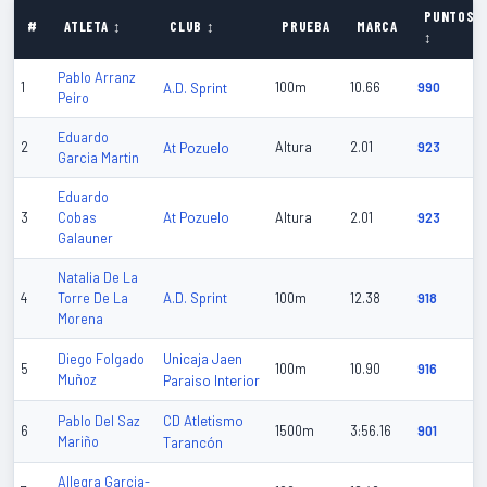
PUNTOS
#
ATLETA ↕
CLUB ↕
PRUEBA
MARCA
↕
Pablo Arranz
1
A.D. Sprint
100m
10.66
990
Peiro
Eduardo
2
At Pozuelo
Altura
2.01
923
Garcia Martin
Eduardo
At Pozuelo
3
Cobas
Altura
2.01
923
Galauner
Natalia De La
A.D. Sprint
4
Torre De La
100m
12.38
918
Morena
Unicaja Jaen
Diego Folgado
5
100m
10.90
916
Muñoz
Paraiso Interior
CD Atletismo
Pablo Del Saz
6
1500m
3:56.16
901
Mariño
Tarancón
Allegra Garcia-