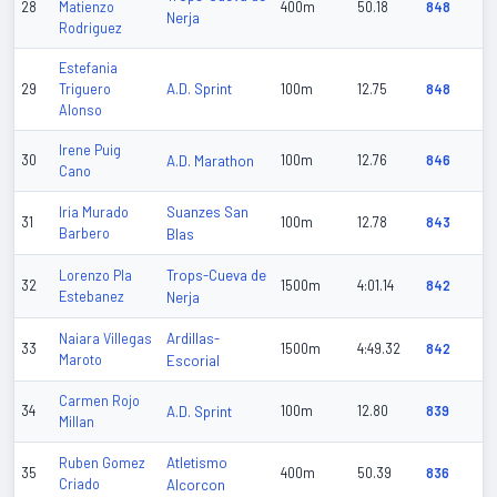
28
Matienzo
400m
50.18
848
Nerja
Rodriguez
Estefania
A.D. Sprint
29
Triguero
100m
12.75
848
Alonso
Irene Puig
30
A.D. Marathon
100m
12.76
846
Cano
Suanzes San
Iria Murado
31
100m
12.78
843
Barbero
Blas
Trops-Cueva de
Lorenzo Pla
32
1500m
4:01.14
842
Estebanez
Nerja
Ardillas-
Naiara Villegas
33
1500m
4:49.32
842
Maroto
Escorial
Carmen Rojo
34
A.D. Sprint
100m
12.80
839
Millan
Atletismo
Ruben Gomez
35
400m
50.39
836
Criado
Alcorcon