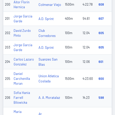
Aitor Florin
200
Colmenar Viejo
1500m
4:22.78
608
Hernica
Jorge Garcia
201
A.D. Sprint
400m
54.61
607
Garde
Club
David Zurdo
202
100m
12.04
605
Pinto
Corredores
Jorge Garcia
203
A.D. Sprint
100m
12.04
605
Garde
Suanzes San
Carlos Lazaro
204
100m
12.06
601
Gonzalez
Blas
Daniel
Union Atletica
205
Carchenilla
1500m
4:23.60
600
Coslada
Moran
Sofia Hania
A. A. Moratalaz
206
Farrell
100m
14.23
598
Bilowicka
Maria
At.