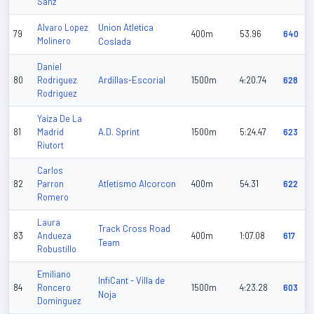
Sanz
Union Atletica
Alvaro Lopez
79
400m
53.96
640
Molinero
Coslada
Daniel
Ardillas-Escorial
80
Rodriguez
1500m
4:20.74
628
Rodriguez
Yaiza De La
A.D. Sprint
81
Madrid
1500m
5:24.47
623
Riutort
Carlos
Atletismo Alcorcon
82
Parron
400m
54.31
622
Romero
Laura
Track Cross Road
83
Andueza
400m
1:07.08
617
Team
Robustillo
Emiliano
InfiCant - Villa de
84
Roncero
1500m
4:23.28
603
Noja
Dominguez