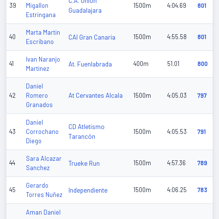
C.A. Unión
39
Migallon
1500m
4:04.69
801
Guadalajara
Estringana
Marta Martin
40
CAI Gran Canaria
1500m
4:55.58
801
Escribano
Ivan Naranjo
41
At. Fuenlabrada
400m
51.01
800
Martinez
Daniel
At Cervantes Alcala
42
Romero
1500m
4:05.03
797
Granados
Daniel
CD Atletismo
43
Corrochano
1500m
4:05.53
791
Tarancón
Diego
Sara Alcazar
44
Trueke Run
1500m
4:57.36
789
Sanchez
Gerardo
45
Independiente
1500m
4:06.25
783
Torres Nuñez
Aman Daniel