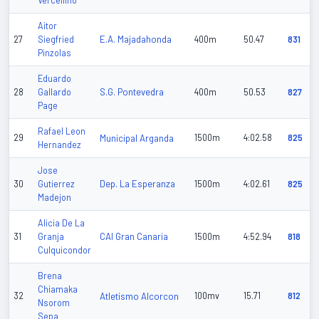
Vercellino
Aitor
E.A. Majadahonda
27
Siegfried
400m
50.47
831
Pinzolas
Eduardo
S.G. Pontevedra
28
Gallardo
400m
50.53
827
Page
Rafael Leon
29
Municipal Arganda
1500m
4:02.58
825
Hernandez
Jose
Dep. La Esperanza
30
Gutierrez
1500m
4:02.61
825
Madejon
Alicia De La
CAI Gran Canaria
31
Granja
1500m
4:52.94
818
Culquicondor
Brena
Chiamaka
32
Atletismo Alcorcon
100mv
15.71
812
Nsorom
Sepa