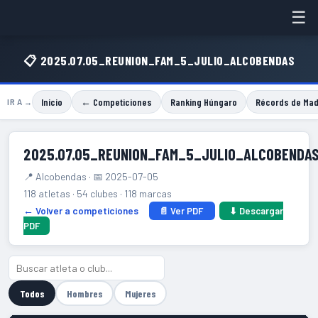
☰
📋 2025.07.05_REUNION_FAM_5_JULIO_ALCOBENDAS
Inicio
← Competiciones
Ranking Húngaro
Récords de Mad
IR A →
2025.07.05_REUNION_FAM_5_JULIO_ALCOBENDA
📍 Alcobendas · 📅 2025-07-05
118 atletas · 54 clubes · 118 marcas
← Volver a competiciones
📄 Ver PDF
⬇ Descargar
PDF
Todos
Hombres
Mujeres