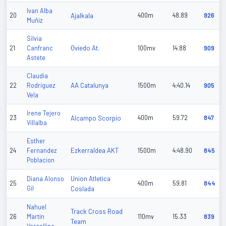
Ivan Alba
20
Ajalkala
400m
48.89
926
Muñiz
Silvia
Oviedo At.
21
Canfranc
100mv
14.88
909
Astete
Claudia
AA Catalunya
22
Rodriguez
1500m
4:40.14
905
Vela
Irene Tejero
23
Alcampo Scorpio
400m
59.72
847
Villalba
Esther
Ezkerraldea AKT
24
Fernandez
1500m
4:48.90
845
Poblacion
Union Atletica
Diana Alonso
25
400m
59.81
844
Gil
Coslada
Nahuel
Track Cross Road
26
Martin
110mv
15.33
839
Team