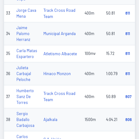
Track Cross Road
Jorge Cava
33
400m
50.81
811
Mena
Team
Jaime
Municipal Arganda
34
Palomo
400m
50.81
811
Herranz
Carla Matas
35
Atletismo Albacete
100mv
15.72
811
Espartero
Julieta
Hinaco Monzon
36
Carbajal
400m
1:00.79
811
Peloche
Humberto
Track Cross Road
37
Sanz De
400m
50.89
807
Team
Torres
Sergio
Ajalkala
38
Badallo
1500m
4:04.21
806
Carbajosa
Carlos