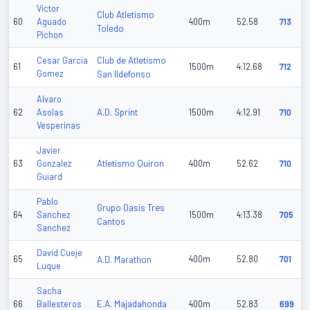
Victor
Club Atletismo
60
Aguado
400m
52.58
713
Toledo
Pichon
Club de Atletismo
Cesar Garcia
61
1500m
4:12.68
712
Gomez
San Ildefonso
Alvaro
A.D. Sprint
62
Asolas
1500m
4:12.91
710
Vesperinas
Javier
Atletismo Quiron
63
Gonzalez
400m
52.62
710
Guiard
Pablo
Grupo Oasis Tres
64
Sanchez
1500m
4:13.38
705
Cantos
Sanchez
David Cueje
65
A.D. Marathon
400m
52.80
701
Luque
Sacha
E.A. Majadahonda
66
Ballesteros
400m
52.83
699