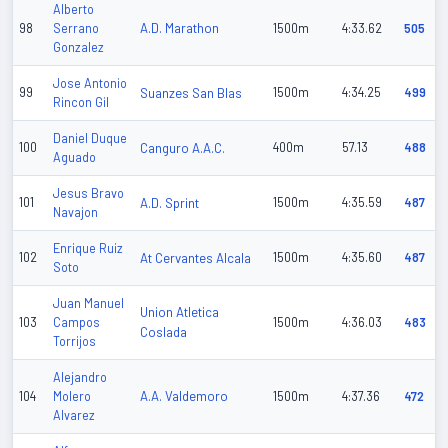
Alberto
A.D. Marathon
98
Serrano
1500m
4:33.62
505
Gonzalez
Jose Antonio
99
Suanzes San Blas
1500m
4:34.25
499
Rincon Gil
Daniel Duque
100
Canguro A.A.C.
400m
57.13
488
Aguado
Jesus Bravo
101
A.D. Sprint
1500m
4:35.59
487
Navajon
Enrique Ruiz
102
At Cervantes Alcala
1500m
4:35.60
487
Soto
Juan Manuel
Union Atletica
103
Campos
1500m
4:36.03
483
Coslada
Torrijos
Alejandro
A.A. Valdemoro
104
Molero
1500m
4:37.36
472
Alvarez