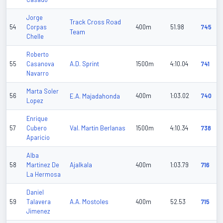
Jorge
Track Cross Road
54
Corpas
400m
51.98
745
Team
Chelle
Roberto
A.D. Sprint
55
Casanova
1500m
4:10.04
741
Navarro
Marta Soler
56
E.A. Majadahonda
400m
1:03.02
740
Lopez
Enrique
Val. Martin Berlanas
57
Cubero
1500m
4:10.34
738
Aparicio
Alba
Ajalkala
58
Martinez De
400m
1:03.79
716
La Hermosa
Daniel
A.A. Mostoles
59
Talavera
400m
52.53
715
Jimenez