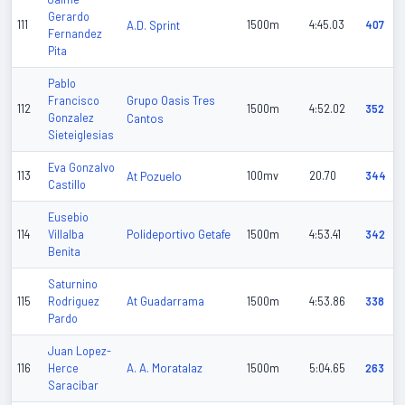
Gerardo
111
A.D. Sprint
1500m
4:45.03
407
Fernandez
Pita
Pablo
Grupo Oasis Tres
Francisco
112
1500m
4:52.02
352
Gonzalez
Cantos
Sieteiglesias
Eva Gonzalvo
113
At Pozuelo
100mv
20.70
344
Castillo
Eusebio
Polideportivo Getafe
114
Villalba
1500m
4:53.41
342
Benita
Saturnino
At Guadarrama
115
Rodriguez
1500m
4:53.86
338
Pardo
Juan Lopez-
A. A. Moratalaz
116
Herce
1500m
5:04.65
263
Saracibar