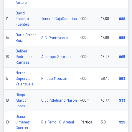
Amaro
David
TenerifeCajaCanarias
14
Fradera
400m
47.88
989
Fuentes
Dario Ortega
15
S.G. Pontevedra
400m
47.88
989
Ruiz
Deliber
Alcampo Scorpio
16
Rodriguez
400m
48.26
965
Ramirez
Nerea
Hinaco Monzon
17
Supervia
400m
56.40
963
Valenzuela
Diego
Club Atletismo Naron
18
Alarcon
400m
48.77
933
Lopez
Diana
Ria Ferrol-C. Arenal
19
Jimenez
Pértiga
3.9
929
Guerrero