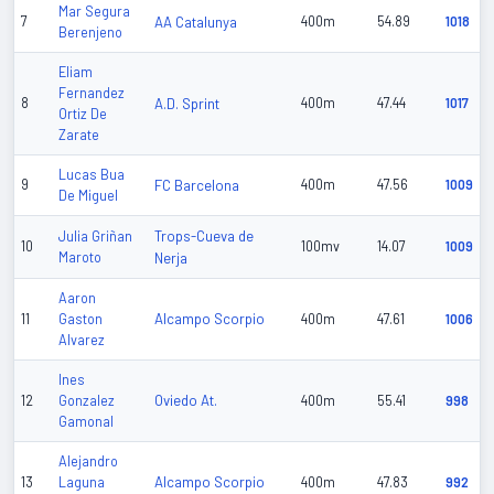
Mar Segura
7
AA Catalunya
400m
54.89
1018
Berenjeno
Eliam
Fernandez
8
A.D. Sprint
400m
47.44
1017
Ortiz De
Zarate
Lucas Bua
9
FC Barcelona
400m
47.56
1009
De Miguel
Trops-Cueva de
Julia Griñan
10
100mv
14.07
1009
Maroto
Nerja
Aaron
Alcampo Scorpio
11
Gaston
400m
47.61
1006
Alvarez
Ines
Oviedo At.
12
Gonzalez
400m
55.41
998
Gamonal
Alejandro
Alcampo Scorpio
13
Laguna
400m
47.83
992