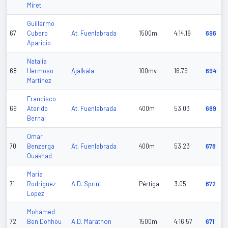
Miret
Guillermo
At. Fuenlabrada
67
Cubero
1500m
4:14.19
696
Aparicio
Natalia
Ajalkala
68
Hermoso
100mv
16.79
694
Martinez
Francisco
At. Fuenlabrada
69
Aterido
400m
53.03
689
Bernal
Omar
At. Fuenlabrada
70
Benzerga
400m
53.23
678
Ouakhad
Maria
A.D. Sprint
71
Rodriguez
Pértiga
3.05
672
Lopez
Mohamed
A.D. Marathon
72
Ben Dohhou
1500m
4:16.57
671