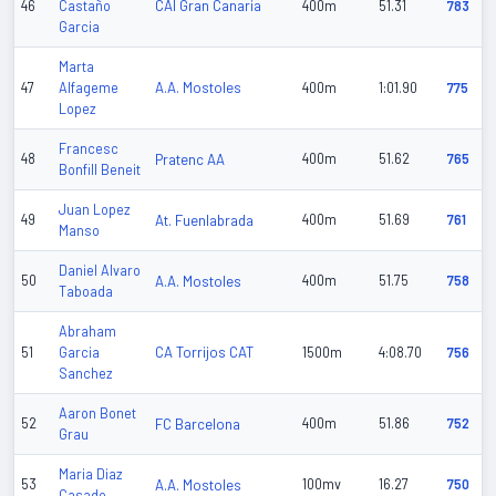
CAI Gran Canaria
46
Castaño
400m
51.31
783
Garcia
Marta
A.A. Mostoles
47
Alfageme
400m
1:01.90
775
Lopez
Francesc
48
Pratenc AA
400m
51.62
765
Bonfill Beneit
Juan Lopez
49
At. Fuenlabrada
400m
51.69
761
Manso
Daniel Alvaro
50
A.A. Mostoles
400m
51.75
758
Taboada
Abraham
CA Torrijos CAT
51
Garcia
1500m
4:08.70
756
Sanchez
Aaron Bonet
52
FC Barcelona
400m
51.86
752
Grau
Maria Diaz
53
A.A. Mostoles
100mv
16.27
750
Casado