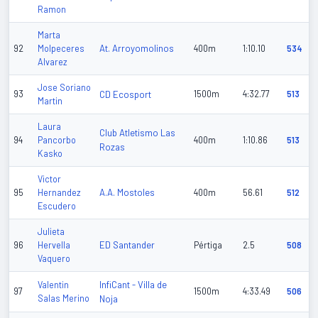
Ramon
Marta
At. Arroyomolinos
92
Molpeceres
400m
1:10.10
534
Alvarez
Jose Soriano
93
CD Ecosport
1500m
4:32.77
513
Martin
Laura
Club Atletismo Las
94
Pancorbo
400m
1:10.86
513
Rozas
Kasko
Victor
A.A. Mostoles
95
Hernandez
400m
56.61
512
Escudero
Julieta
ED Santander
96
Hervella
Pértiga
2.5
508
Vaquero
InfiCant - Villa de
Valentin
97
1500m
4:33.49
506
Salas Merino
Noja