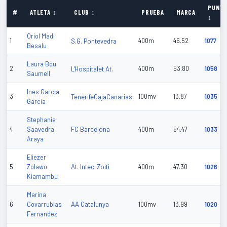
PUNT
#
ATLETA ↕
CLUB ↕
PRUEBA
MARCA
↕
Oriol Madi
1
S.G. Pontevedra
400m
46.52
1077
Besalu
Laura Bou
2
L'Hospitalet At.
400m
53.80
1058
Saumell
Ines Garcia
3
TenerifeCajaCanarias
100mv
13.87
1035
Garcia
Stephanie
FC Barcelona
4
Saavedra
400m
54.47
1033
Araya
Eliezer
At. Intec-Zoiti
5
Zolawo
400m
47.30
1026
Kiamambu
Marina
AA Catalunya
6
Covarrubias
100mv
13.99
1020
Fernandez