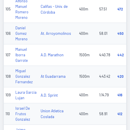
Alfonso
Califas - Univ. de
Manuel
105
400m
57.51
472
Romero
Córdoba
Moreno
Daniel
At. Arroyomolinos
106
Gomez
400m
58.01
450
Moreno
Manuel
A.D. Marathon
107
Iborra
1500m
4:40.78
442
Garrote
Miguel
At Guadarrama
108
Gonzalez
1500m
4:43.42
420
Fernandez
Laura Garcia
109
A.D. Sprint
400m
1:14.79
416
Lujan
Israel De
Union Atletica
110
Frutos
400m
58.91
412
Coslada
Gonzalez
Jaime