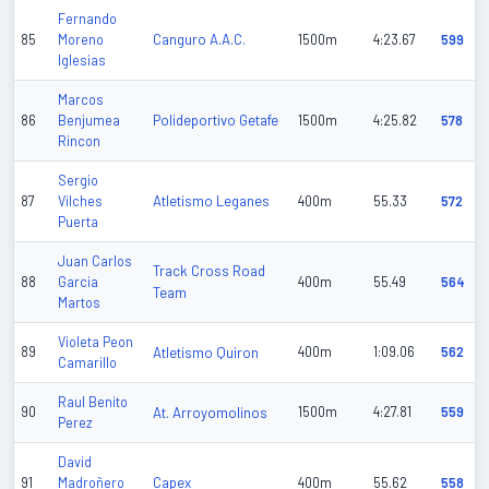
Fernando
Canguro A.A.C.
85
Moreno
1500m
4:23.67
599
Iglesias
Marcos
Polideportivo Getafe
86
Benjumea
1500m
4:25.82
578
Rincon
Sergio
Atletismo Leganes
87
Vilches
400m
55.33
572
Puerta
Juan Carlos
Track Cross Road
88
Garcia
400m
55.49
564
Team
Martos
Violeta Peon
89
Atletismo Quiron
400m
1:09.06
562
Camarillo
Raul Benito
90
At. Arroyomolinos
1500m
4:27.81
559
Perez
David
Capex
91
Madroñero
400m
55.62
558