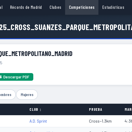
al
Récords de Madrid
Clubes
Competiciones
Estadísticas
0.25_CROSS_SUANZES_PARQUE_METROPOLIT
QUE_METROPOLITANO_MADRID
25
⬇ Descargar PDF
ombres
Mujeres
CLUB ↕
PRUEBA
MAR
Cross~1.3km
4:3
A.D. Sprint