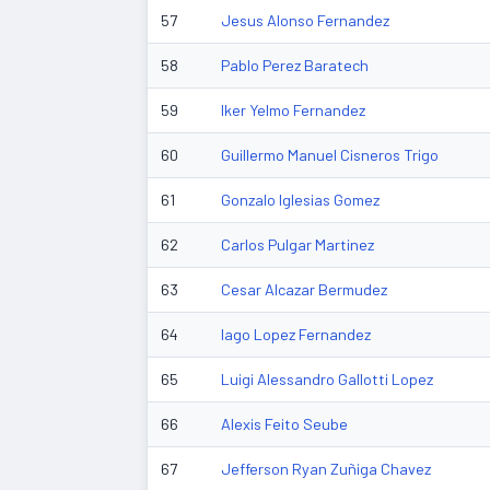
57
Jesus Alonso Fernandez
58
Pablo Perez Baratech
59
Iker Yelmo Fernandez
60
Guillermo Manuel Cisneros Trigo
61
Gonzalo Iglesias Gomez
62
Carlos Pulgar Martinez
63
Cesar Alcazar Bermudez
64
Iago Lopez Fernandez
65
Luigi Alessandro Gallotti Lopez
66
Alexis Feito Seube
67
Jefferson Ryan Zuñiga Chavez