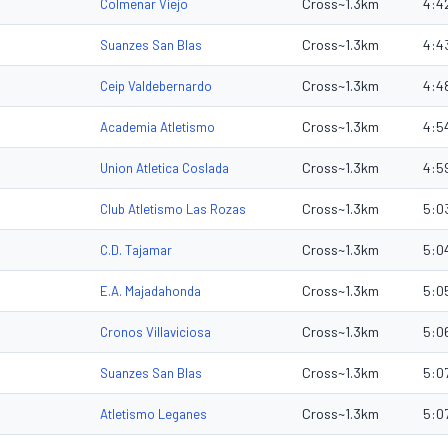
Cross~1.3km
4:4
Colmenar Viejo
Cross~1.3km
4:4
Suanzes San Blas
Cross~1.3km
4:4
Ceip Valdebernardo
Cross~1.3km
4:5
Academia Atletismo
Cross~1.3km
4:5
Union Atletica Coslada
Cross~1.3km
5:0
Club Atletismo Las Rozas
Cross~1.3km
5:0
C.D. Tajamar
Cross~1.3km
5:0
E.A. Majadahonda
Cross~1.3km
5:0
Cronos Villaviciosa
Cross~1.3km
5:0
Suanzes San Blas
Cross~1.3km
5:0
Atletismo Leganes