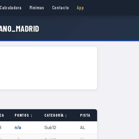
Calculadora
Mínimas
Contacto
App
ANO_MADRID
CA
PUNTOS ↕
CATEGORÍA ↕
PISTA
8
n/a
Sub12
AL