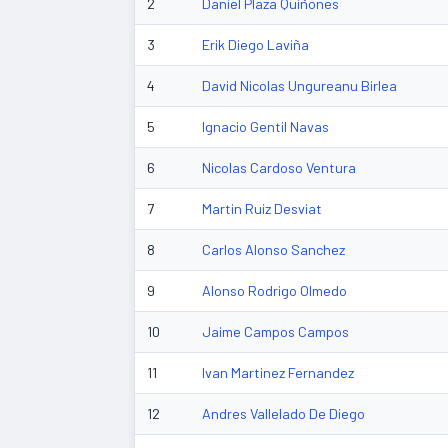
2
Daniel Plaza Quiñones
3
Erik Diego Laviña
4
David Nicolas Ungureanu Birlea
5
Ignacio Gentil Navas
6
Nicolas Cardoso Ventura
7
Martin Ruiz Desviat
8
Carlos Alonso Sanchez
9
Alonso Rodrigo Olmedo
10
Jaime Campos Campos
11
Ivan Martinez Fernandez
12
Andres Vallelado De Diego