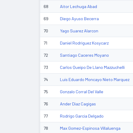
68
Aitor Lechuga Abad
69
Diego Ayuso Becerra
70
Yago Suarez Alarcon
71
Daniel Rodriguez Kosycarz
72
Santiago Caceres Moyano
73
Carlos Queipo De Llano Mazzuchelli
74
Luis Eduardo Moncayo Nieto Marquez
75
Gonzalo Corral Del Valle
76
Ander Diaz Cagigas
77
Rodrigo Garcia Delgado
78
Max Gomez-Espinosa Villaluenga