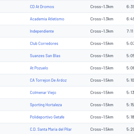
Cross~1.3km
6:3
CD At Dromos
Cross~1.3km
6:4
Academia Atletismo
Cross~1.3km
7:11
Independiente
Cross~1.5km
5:0
Club Corredores
Cross~1.5km
5:0
Suanzes San Blas
Cross~1.5km
5:0
At Pozuelo
Cross~1.5km
5:1
CA Torrejon De Ardoz
Cross~1.5km
5:1
Colmenar Viejo
Cross~1.5km
5:1
Sporting Hortaleza
Cross~1.5km
5:1
Polideportivo Getafe
Cross~1.5km
5:2
C.D. Santa Maria del Pilar