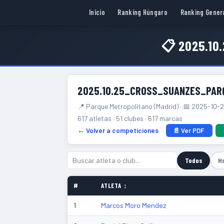
Inicio
Ranking Húngaro
Ranking Gener
📋 2025.1
2025.10.25_CROSS_SUANZES_PAR
📍 Parque Metropolitano (Madrid) · 📅 2025-10-
617 atletas · 51 clubes · 617 marcas
← Volver a competiciones
📄 Ver PDF
Todos
H
#
ATLETA ↕
1
Marcos Moro Mendez