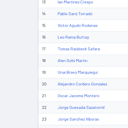
13
Ian Martinez Crespo
14
Pablo Sanz Torrado
15
Victor Agudo Rodenas
16
Leo Rama Buttay
17
Tomas Raisbeck Safara
18
Alen Solis Martin
19
Unai Bravo Marquiegui
20
Alejandro Cordero Gonzalez
21
Oscar Jacome Montero
22
Jorge Quesada Sazatornil
23
Jorge Sanchez Viboras