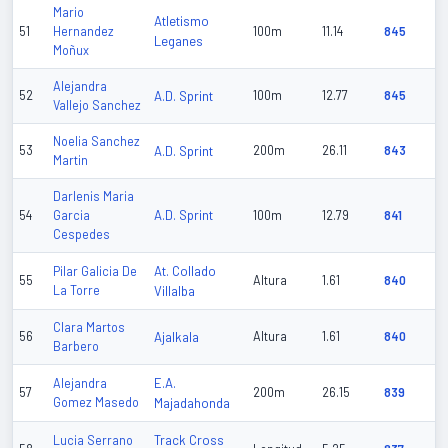
Mario
Atletismo
51
Hernandez
100m
11.14
845
Leganes
Moñux
Alejandra
52
A.D. Sprint
100m
12.77
845
Vallejo Sanchez
Noelia Sanchez
53
A.D. Sprint
200m
26.11
843
Martin
Darlenis Maria
A.D. Sprint
54
Garcia
100m
12.79
841
Cespedes
At. Collado
Pilar Galicia De
55
Altura
1.61
840
La Torre
Villalba
Clara Martos
56
Ajalkala
Altura
1.61
840
Barbero
E.A.
Alejandra
57
200m
26.15
839
Gomez Masedo
Majadahonda
Track Cross
Lucia Serrano