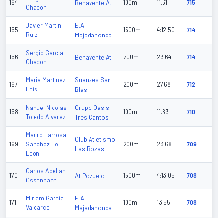
164
Benavente At
100m
11.61
715
Chacon
E.A.
Javier Martin
165
1500m
4:12.50
714
Ruiz
Majadahonda
Sergio Garcia
166
Benavente At
200m
23.64
714
Chacon
Suanzes San
Maria Martinez
167
200m
27.68
712
Lois
Blas
Grupo Oasis
Nahuel Nicolas
168
100m
11.63
710
Toledo Alvarez
Tres Cantos
Mauro Larrosa
Club Atletismo
169
Sanchez De
200m
23.68
709
Las Rozas
Leon
Carlos Abellan
170
At Pozuelo
1500m
4:13.05
708
Ossenbach
E.A.
Miriam Garcia
171
100m
13.55
708
Valcarce
Majadahonda