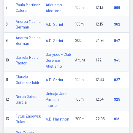
Atletismo
Paula Martinez
7
100m
12.13
966
Calero
Alcorcon
Andrea Medina
8
A.D. Sprint
100m
12.15
962
Berman
Andrea Medina
9
A.D. Sprint
200m
24.94
947
Berman
Sanysec - Club
Daniela Rubio
10
Ourense
Altura
1.72
945
Pastor
Atletismo
Claudia
11
A.D. Sprint
100m
12.33
927
Gutierrez Isidro
Unicaja Jaen
Nerea Quiros
12
Paraiso
100m
12.34
925
Garcia
Interior
Tytus Zasowski
13
A.D. Marathon
200m
22.05
918
Dulas
Nur Murcia