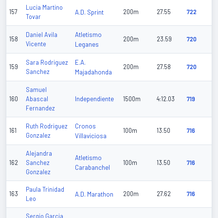
Lucia Martino
157
A.D. Sprint
200m
27.55
722
Tovar
Atletismo
Daniel Avila
158
200m
23.59
720
Vicente
Leganes
E.A.
Sara Rodriguez
159
200m
27.58
720
Sanchez
Majadahonda
Samuel
Independiente
160
Abascal
1500m
4:12.03
719
Fernandez
Cronos
Ruth Rodriguez
161
100m
13.50
716
Gonzalez
Villaviciosa
Alejandra
Atletismo
162
Sanchez
100m
13.50
716
Carabanchel
Gonzalez
Paula Trinidad
163
A.D. Marathon
200m
27.62
716
Leo
Sergio Garcia