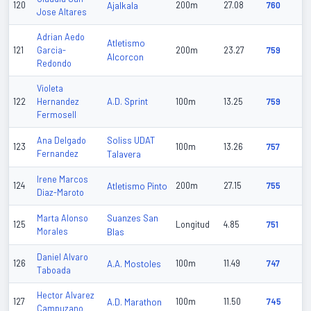
120
Ajalkala
200m
27.08
760
Jose Altares
Adrian Aedo
Atletismo
121
Garcia-
200m
23.27
759
Alcorcon
Redondo
Violeta
A.D. Sprint
122
Hernandez
100m
13.25
759
Fermosell
Soliss UDAT
Ana Delgado
123
100m
13.26
757
Fernandez
Talavera
Irene Marcos
124
Atletismo Pinto
200m
27.15
755
Diaz-Maroto
Suanzes San
Marta Alonso
125
Longitud
4.85
751
Morales
Blas
Daniel Alvaro
126
A.A. Mostoles
100m
11.49
747
Taboada
Hector Alvarez
127
A.D. Marathon
100m
11.50
745
Campuzano