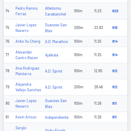
Atletismo
Pedro Ramos
74
100m
11.23
820
Ferraz
Carabanchel
Suanzes San
Javier Lopez
75
200m
22.82
816
Navarro
Blas
76
Anbo Xu Cheng
A.D. Marathon
100m
11.25
814
Alexander
77
Ajalkala
100m
11.25
814
Castro Bazan
Ana Rodriguez
78
A.D. Sprint
100m
12.95
812
Maisterra
Alejandra
79
A.D. Sprint
200m
26.46
812
Vallejo Sanchez
Suanzes San
Javier Lopez
80
100m
11.26
811
Navarro
Blas
81
Kevin Artoun
Independiente
100m
11.26
811
Sergio
Vicky Foods