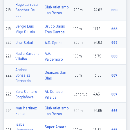
Hugo Larrosa
Club Atletismo
218
Sanchez De
200m
24.02
669
Las Rozas
Leon
Grupo Oasis
Sergio Luis
219
100m
11.79
668
Iñigo Garcia
Tres Cantos
220
Onur Ozkul
A.D. Sprint
200m
24.03
668
A.A.
Nadia Barcena
221
100m
13.79
668
Villalba
Valdemoro
Andrea
Suanzes San
222
Gonzalez
100m
13.80
667
Blas
Bernardo
At. Collado
Sara Cantero
223
Longitud
4.45
667
Bogdañova
Villalba
Club Atletismo
Ivan Martinez
224
200m
24.05
666
Fente
Las Rozas
Isabel
Super Amara
225
Hernandez
100m
13.81
665