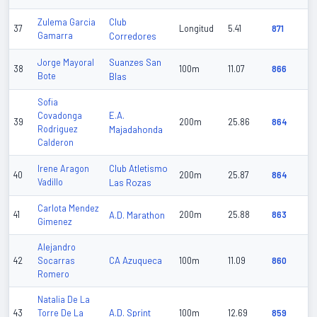
Club
Zulema Garcia
37
Longitud
5.41
871
Gamarra
Corredores
Suanzes San
Jorge Mayoral
38
100m
11.07
866
Bote
Blas
Sofia
E.A.
Covadonga
39
200m
25.86
864
Rodriguez
Majadahonda
Calderon
Club Atletismo
Irene Aragon
40
200m
25.87
864
Vadillo
Las Rozas
Carlota Mendez
41
A.D. Marathon
200m
25.88
863
Gimenez
Alejandro
CA Azuqueca
42
Socarras
100m
11.09
860
Romero
Natalia De La
A.D. Sprint
43
Torre De La
100m
12.69
859