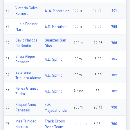
Victoria Calvo
90
A. A. Moratalaz
100m
13.01
801
Romeral
Lucia Encinar
91
A.D. Marathon
100m
13.03
798
Martin
Suanzes San
David Marcos
92
200m
22.98
796
De Benito
Blas
Silvia Alique
93
A.D. Sprint
100m
13.05
794
Reparaz
Estefania
94
A.D. Sprint
100m
13.06
792
Triguero Alonso
Nerea Granizo
95
A.D. Sprint
Altura
1.56
792
Zurita
E.A.
Raquel Anos
96
200m
26.73
790
Reneses
Majadahonda
Track Cross
Ines Trinidad
97
Longitud
5.03
790
Herrero
Road Team