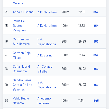
Morena
44
Anbo Xu Cheng
A.D. Marathon
200m
22.51
857
Paula De
A.D. Marathon
45
Bustos
100m
12.72
854
Pesquero
E.A.
Carmen Luxi
46
200m
25.99
853
Sun Herrera
Majadahonda
Carmen Rojo
47
A.D. Sprint
100m
12.73
852
Millan
At. Collado
Sofia Madrid
48
200m
26.02
850
Chamorro
Villalba
Sandra Perez
E.A.
49
Garcia De Las
200m
26.03
850
Majadahonda
Bayonas
Atletismo
Pablo Rubio
50
100m
11.14
845
Navarro
Leganes