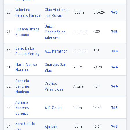
Club Atletismo
Valentina
128
1500m
5:04.24
745
Herrero Parada
Las Rozas
Union
Susana Ortega
129
Madrileña de
Longitud
4.82
745
Zurbano
Atletismo
Dario De La
130
A.D. Marathon
Longitud
6.16
744
Fuente Monroy
Suanzes San
Marta Alonso
131
200m
27.28
744
Morales
Blas
Gabriela
Cronos
132
Sanchez
Altura
1.51
744
Villaviciosa
Mauleon
Adriana
A.D. Sprint
133
Sanchez
100m
13.34
743
Lorenzo
Sara Cubillo
134
Ajalkala
100m
13.34
743
Paz