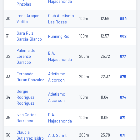
Majadahonda
Pinzolas
Club Atletismo
Irene Aragon
30
100m
12.56
884
Vadillo
Las Rozas
Sara Ruiz
31
Running Rio
100m
12.57
882
Garcia-Blanco
Paloma De
E.A.
32
Lorenzo
200m
25.72
877
Majadahonda
Garrobo
Atletismo
Fernando
33
200m
22.37
875
Duran Gonzalez
Alcorcon
Sergio
Atletismo
34
Rodriguez
100m
11.04
874
Alcorcon
Rodriguez
E.A.
Ivan Cortes
35
100m
11.05
871
Barranco
Majadahonda
Claudia
36
A.D. Sprint
200m
25.78
871
Gutierrez Isidro