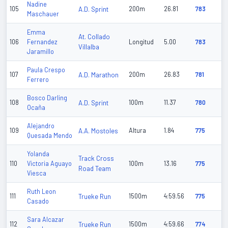
Nadine
105
A.D. Sprint
200m
26.81
783
Maschauer
Emma
At. Collado
106
Fernandez
Longitud
5.00
783
Villalba
Jaramillo
Paula Crespo
107
A.D. Marathon
200m
26.83
781
Ferrero
Bosco Darling
108
A.D. Sprint
100m
11.37
780
Ocaña
Alejandro
109
A.A. Mostoles
Altura
1.84
775
Quesada Mendo
Yolanda
Track Cross
110
Victoria Aguayo
100m
13.16
775
Road Team
Viesca
Ruth Leon
111
Trueke Run
1500m
4:59.56
775
Casado
Sara Alcazar
112
Trueke Run
1500m
4:59.66
774