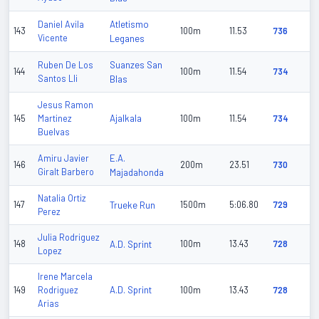
Atletismo
Daniel Avila
143
100m
11.53
736
Vicente
Leganes
Suanzes San
Ruben De Los
144
100m
11.54
734
Santos Lli
Blas
Jesus Ramon
Ajalkala
145
Martinez
100m
11.54
734
Buelvas
E.A.
Amiru Javier
146
200m
23.51
730
Giralt Barbero
Majadahonda
Natalia Ortiz
147
Trueke Run
1500m
5:06.80
729
Perez
Julia Rodriguez
148
A.D. Sprint
100m
13.43
728
Lopez
Irene Marcela
A.D. Sprint
149
Rodriguez
100m
13.43
728
Arias