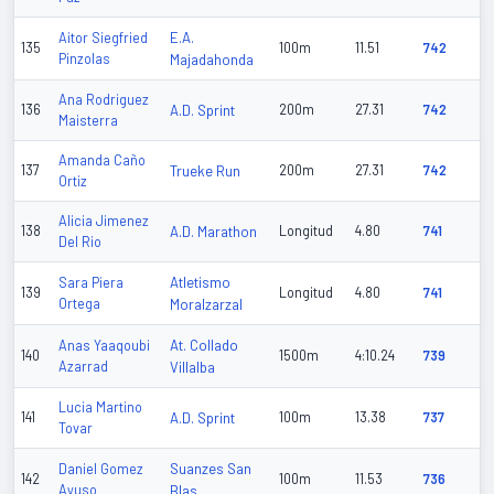
E.A.
Aitor Siegfried
135
100m
11.51
742
Pinzolas
Majadahonda
Ana Rodriguez
136
A.D. Sprint
200m
27.31
742
Maisterra
Amanda Caño
137
Trueke Run
200m
27.31
742
Ortiz
Alicia Jimenez
138
A.D. Marathon
Longitud
4.80
741
Del Rio
Atletismo
Sara Piera
139
Longitud
4.80
741
Ortega
Moralzarzal
At. Collado
Anas Yaaqoubi
140
1500m
4:10.24
739
Azarrad
Villalba
Lucia Martino
141
A.D. Sprint
100m
13.38
737
Tovar
Suanzes San
Daniel Gomez
142
100m
11.53
736
Ayuso
Blas