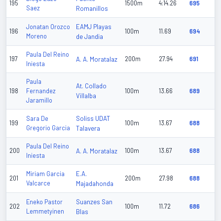
195
1500m
4:14.26
695
Saez
Romanillos
EAMJ Playas
Jonatan Orozco
196
100m
11.69
694
Moreno
de Jandia
Paula Del Reino
197
A. A. Moratalaz
200m
27.94
691
Iniesta
Paula
At. Collado
198
Fernandez
100m
13.66
689
Villalba
Jaramillo
Soliss UDAT
Sara De
199
100m
13.67
688
Gregorio Garcia
Talavera
Paula Del Reino
200
A. A. Moratalaz
100m
13.67
688
Iniesta
E.A.
Miriam Garcia
201
200m
27.98
688
Valcarce
Majadahonda
Suanzes San
Eneko Pastor
202
100m
11.72
686
Lemmetyinen
Blas