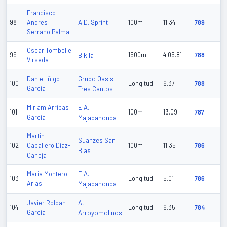
Francisco
A.D. Sprint
98
Andres
100m
11.34
789
Serrano Palma
Oscar Tombelle
99
Bikila
1500m
4:05.81
788
Virseda
Grupo Oasis
Daniel Iñigo
100
Longitud
6.37
788
Garcia
Tres Cantos
E.A.
Miriam Arribas
101
100m
13.09
787
Garcia
Majadahonda
Martin
Suanzes San
102
Caballero Diaz-
100m
11.35
786
Blas
Caneja
E.A.
Maria Montero
103
Longitud
5.01
786
Arias
Majadahonda
At.
Javier Roldan
104
Longitud
6.35
784
Garcia
Arroyomolinos