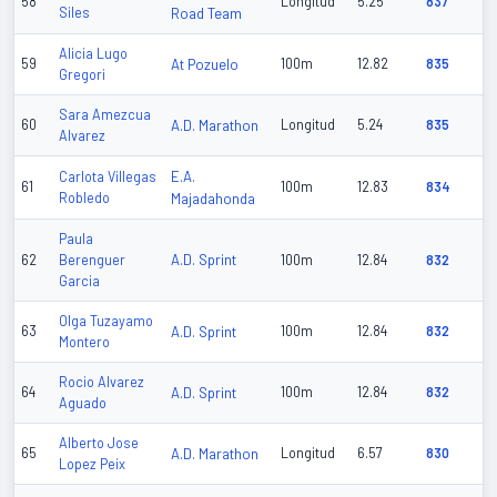
58
Longitud
5.25
837
Siles
Road Team
Alicia Lugo
59
At Pozuelo
100m
12.82
835
Gregori
Sara Amezcua
60
A.D. Marathon
Longitud
5.24
835
Alvarez
E.A.
Carlota Villegas
61
100m
12.83
834
Robledo
Majadahonda
Paula
A.D. Sprint
62
Berenguer
100m
12.84
832
Garcia
Olga Tuzayamo
63
A.D. Sprint
100m
12.84
832
Montero
Rocio Alvarez
64
A.D. Sprint
100m
12.84
832
Aguado
Alberto Jose
65
A.D. Marathon
Longitud
6.57
830
Lopez Peix