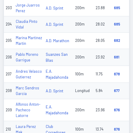
Jorge Juarros
203
A.D. Sprint
200m
23.88
685
Perez
Claudia Pinto
204
A.D. Sprint
200m
28.02
685
Vidal
Marina Martinez
205
A.D. Marathon
200m
28.05
682
Martin
Suanzes San
Pablo Moreno
206
200m
23.92
681
Garrigue
Blas
E.A.
Andres Velasco
207
100m
11.75
678
Gutierrez
Majadahonda
Marc Sendros
208
A.D. Sprint
Longitud
5.84
677
Garcia
Alfonso Anton-
E.A.
209
Pacheco
200m
23.96
676
Majadahonda
Latorre
Club
Laura Perez
210
100m
13.74
676
Mak
Corredores