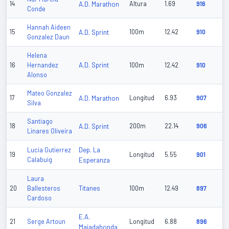
14
A.D. Marathon
Altura
1.69
916
Conde
Hannah Aideen
15
A.D. Sprint
100m
12.42
910
Gonzalez Daun
Helena
A.D. Sprint
16
Hernandez
100m
12.42
910
Alonso
Mateo Gonzalez
17
A.D. Marathon
Longitud
6.93
907
Silva
Santiago
18
A.D. Sprint
200m
22.14
906
Linares Oliveira
Dep. La
Lucia Gutierrez
19
Longitud
5.55
901
Calabuig
Esperanza
Laura
Titanes
20
Ballesteros
100m
12.49
897
Cardoso
E.A.
21
Serge Artoun
Longitud
6.88
896
Majadahonda