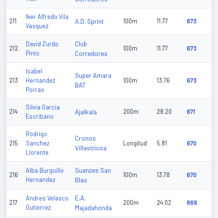
Iker Alfredo Vila
211
A.D. Sprint
100m
11.77
673
Vasquez
Club
David Zurdo
212
100m
11.77
673
Pinto
Corredores
Isabel
Super Amara
213
Hernandez
100m
13.76
673
BAT
Porras
Silvia Garcia
214
Ajalkala
200m
28.20
671
Escribano
Rodrigo
Cronos
215
Sanchez
Longitud
5.81
670
Villaviciosa
Llorente
Suanzes San
Alba Burguillo
216
100m
13.78
670
Hernandez
Blas
E.A.
Andres Velasco
217
200m
24.02
669
Gutierrez
Majadahonda