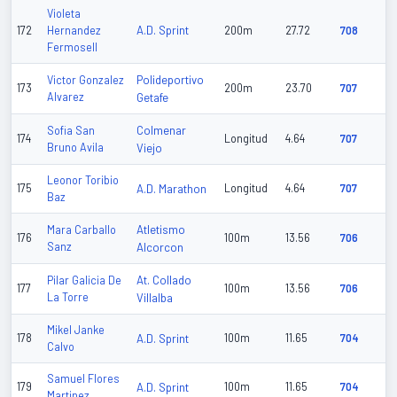
Violeta
A.D. Sprint
172
Hernandez
200m
27.72
708
Fermosell
Polideportivo
Victor Gonzalez
173
200m
23.70
707
Alvarez
Getafe
Colmenar
Sofia San
174
Longitud
4.64
707
Bruno Avila
Viejo
Leonor Toribio
175
A.D. Marathon
Longitud
4.64
707
Baz
Atletismo
Mara Carballo
176
100m
13.56
706
Sanz
Alcorcon
At. Collado
Pilar Galicia De
177
100m
13.56
706
La Torre
Villalba
Mikel Janke
178
A.D. Sprint
100m
11.65
704
Calvo
Samuel Flores
179
A.D. Sprint
100m
11.65
704
Martinez