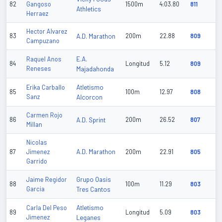
82
Gangoso
1500m
4:03.80
811
Athletics
Herraez
Hector Alvarez
83
A.D. Marathon
200m
22.88
809
Campuzano
E.A.
Raquel Anos
84
Longitud
5.12
809
Reneses
Majadahonda
Atletismo
Erika Carballo
85
100m
12.97
808
Sanz
Alcorcon
Carmen Rojo
86
A.D. Sprint
200m
26.52
807
Millan
Nicolas
A.D. Marathon
87
Jimenez
200m
22.91
805
Garrido
Grupo Oasis
Jaime Regidor
88
100m
11.29
803
Garcia
Tres Cantos
Atletismo
Carla Del Peso
89
Longitud
5.09
803
Jimenez
Leganes