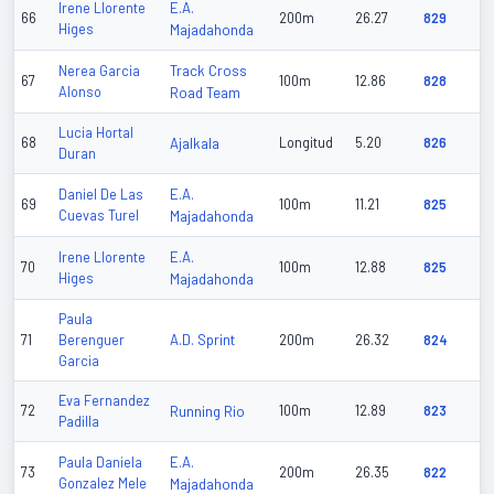
E.A.
Irene Llorente
66
200m
26.27
829
Higes
Majadahonda
Track Cross
Nerea Garcia
67
100m
12.86
828
Alonso
Road Team
Lucia Hortal
68
Ajalkala
Longitud
5.20
826
Duran
E.A.
Daniel De Las
69
100m
11.21
825
Cuevas Turel
Majadahonda
E.A.
Irene Llorente
70
100m
12.88
825
Higes
Majadahonda
Paula
A.D. Sprint
71
Berenguer
200m
26.32
824
Garcia
Eva Fernandez
72
Running Rio
100m
12.89
823
Padilla
E.A.
Paula Daniela
73
200m
26.35
822
Gonzalez Mele
Majadahonda