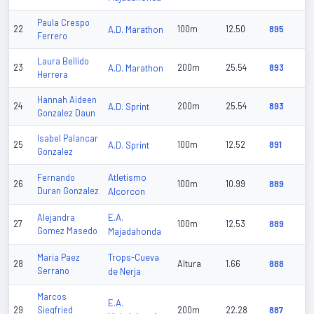
Paula Crespo
22
A.D. Marathon
100m
12.50
895
Ferrero
Laura Bellido
23
A.D. Marathon
200m
25.54
893
Herrera
Hannah Aideen
24
A.D. Sprint
200m
25.54
893
Gonzalez Daun
Isabel Palancar
25
A.D. Sprint
100m
12.52
891
Gonzalez
Atletismo
Fernando
26
100m
10.99
889
Duran Gonzalez
Alcorcon
E.A.
Alejandra
27
100m
12.53
889
Gomez Masedo
Majadahonda
Trops-Cueva
Maria Paez
28
Altura
1.66
888
Serrano
de Nerja
Marcos
E.A.
29
Siegfried
200m
22.28
887