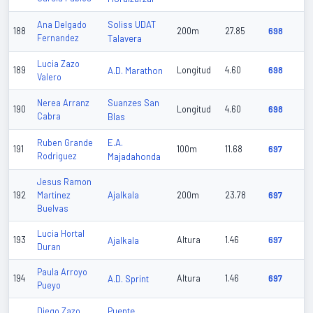
Soliss UDAT
Ana Delgado
188
200m
27.85
698
Fernandez
Talavera
Lucia Zazo
189
A.D. Marathon
Longitud
4.60
698
Valero
Suanzes San
Nerea Arranz
190
Longitud
4.60
698
Cabra
Blas
E.A.
Ruben Grande
191
100m
11.68
697
Rodriguez
Majadahonda
Jesus Ramon
Ajalkala
192
Martinez
200m
23.78
697
Buelvas
Lucia Hortal
193
Ajalkala
Altura
1.46
697
Duran
Paula Arroyo
194
A.D. Sprint
Altura
1.46
697
Pueyo
Puente
Diego Zazo