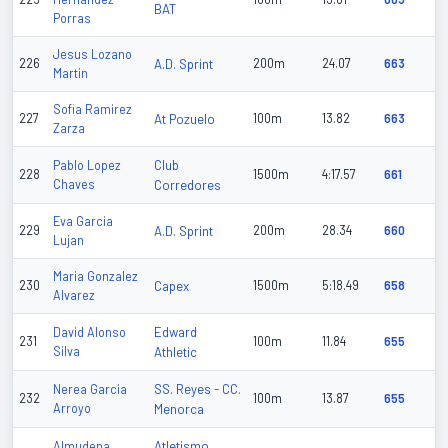
BAT
Porras
Jesus Lozano
226
A.D. Sprint
200m
24.07
663
Martin
Sofia Ramirez
227
At Pozuelo
100m
13.82
663
Zarza
Club
Pablo Lopez
228
1500m
4:17.57
661
Chaves
Corredores
Eva Garcia
229
A.D. Sprint
200m
28.34
660
Lujan
Maria Gonzalez
230
Capex
1500m
5:18.49
658
Alvarez
Edward
David Alonso
231
100m
11.84
655
Silva
Athletic
SS. Reyes - CC.
Nerea Garcia
232
100m
13.87
655
Arroyo
Menorca
Atletismo
Almudena