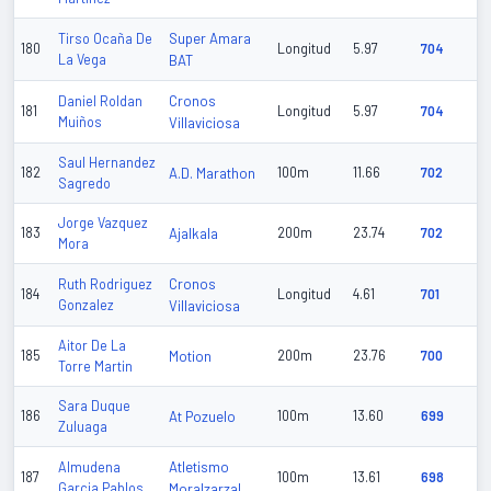
Super Amara
Tirso Ocaña De
180
Longitud
5.97
704
La Vega
BAT
Cronos
Daniel Roldan
181
Longitud
5.97
704
Muiños
Villaviciosa
Saul Hernandez
182
A.D. Marathon
100m
11.66
702
Sagredo
Jorge Vazquez
183
Ajalkala
200m
23.74
702
Mora
Cronos
Ruth Rodriguez
184
Longitud
4.61
701
Gonzalez
Villaviciosa
Aitor De La
185
Motion
200m
23.76
700
Torre Martin
Sara Duque
186
At Pozuelo
100m
13.60
699
Zuluaga
Atletismo
Almudena
187
100m
13.61
698
Garcia Pablos
Moralzarzal