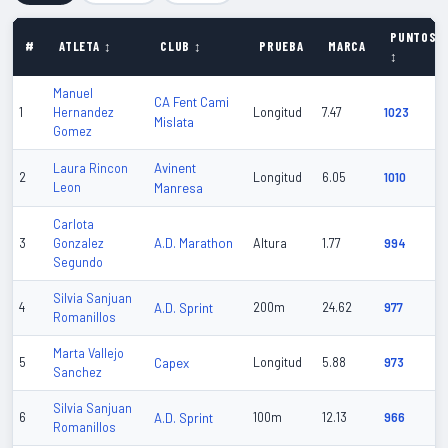
PUNTOS
#
ATLETA ↕
CLUB ↕
PRUEBA
MARCA
↕
Manuel
CA Fent Cami
1
Hernandez
Longitud
7.47
1023
Mislata
Gomez
Avinent
Laura Rincon
2
Longitud
6.05
1010
Leon
Manresa
Carlota
A.D. Marathon
3
Gonzalez
Altura
1.77
994
Segundo
Silvia Sanjuan
4
A.D. Sprint
200m
24.62
977
Romanillos
Marta Vallejo
5
Capex
Longitud
5.88
973
Sanchez
Silvia Sanjuan
6
A.D. Sprint
100m
12.13
966
Romanillos