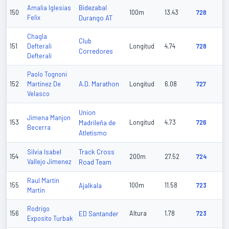
Bidezabal
Amalia Iglesias
150
100m
13.43
728
Felix
Durango AT
Chagla
Club
151
Defterali
Longitud
4.74
728
Corredores
Defterali
Paolo Tognoni
A.D. Marathon
152
Martinez De
Longitud
6.08
727
Velasco
Union
Jimena Manjon
153
Madrileña de
Longitud
4.73
726
Becerra
Atletismo
Track Cross
Silvia Isabel
154
200m
27.52
724
Vallejo Jimenez
Road Team
Raul Martin
155
Ajalkala
100m
11.58
723
Martin
Rodrigo
156
ED Santander
Altura
1.78
723
Exposito Turbak