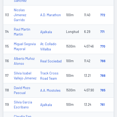
Sanchez
Nicolas
A.D. Marathon
113
Jimenez
100m
11.40
772
Garrido
Raul Martin
114
Ajalkala
Longitud
6.29
771
Martin
At. Collado
Miguel Segovia
115
1500m
4:07.46
770
Mayoral
Villalba
Alberto Muñoz
116
Real Sociedad
100m
11.42
766
Alonso
Track Cross
Silvia Isabel
117
100m
13.21
766
Vallejo Jimenez
Road Team
David Mozo
118
A.A. Mostoles
1500m
4:07.90
765
Pascual
Silvia Garcia
119
Ajalkala
100m
13.24
761
Escribano
Claudia San