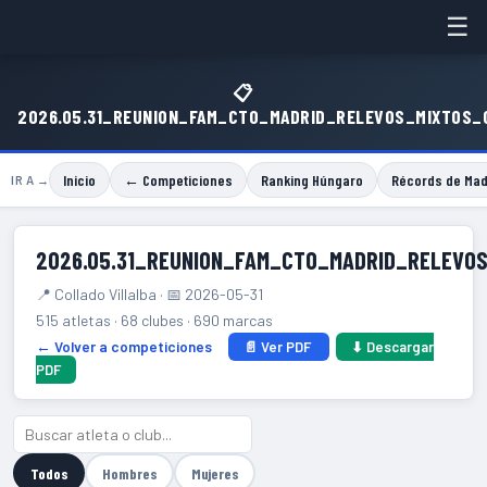
☰
📋
2026.05.31_REUNION_FAM_CTO_MADRID_RELEVOS_MIXTOS_
Inicio
← Competiciones
Ranking Húngaro
Récords de Mad
IR A →
2026.05.31_REUNION_FAM_CTO_MADRID_RELEVO
📍 Collado Villalba · 📅 2026-05-31
515 atletas · 68 clubes · 690 marcas
← Volver a competiciones
📄 Ver PDF
⬇ Descargar
PDF
Todos
Hombres
Mujeres