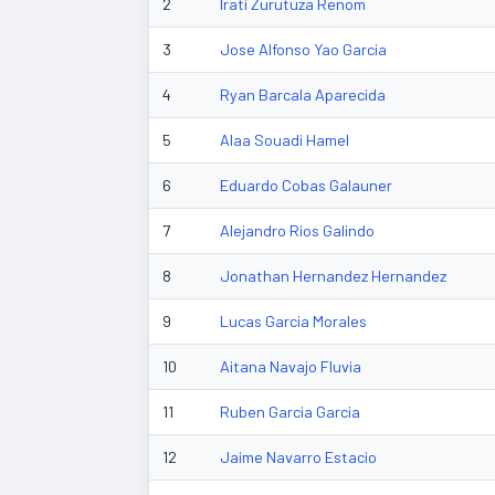
2
Irati Zurutuza Renom
3
Jose Alfonso Yao Garcia
4
Ryan Barcala Aparecida
5
Alaa Souadi Hamel
6
Eduardo Cobas Galauner
7
Alejandro Rios Galindo
8
Jonathan Hernandez Hernandez
9
Lucas Garcia Morales
10
Aitana Navajo Fluvia
11
Ruben Garcia Garcia
12
Jaime Navarro Estacio