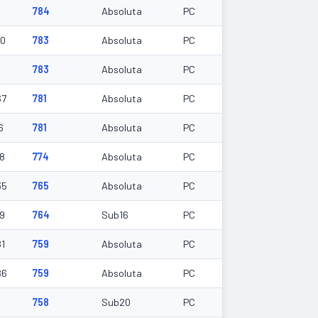
784
Absoluta
PC
00
783
Absoluta
PC
783
Absoluta
PC
67
781
Absoluta
PC
6
781
Absoluta
PC
38
774
Absoluta
PC
35
765
Absoluta
PC
09
764
Sub16
PC
81
759
Absoluta
PC
86
759
Absoluta
PC
758
Sub20
PC