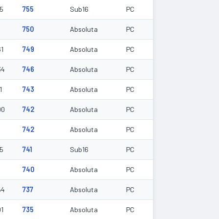
95
755
Sub16
PC
750
Absoluta
PC
61
749
Absoluta
PC
34
746
Absoluta
PC
1
743
Absoluta
PC
90
742
Absoluta
PC
742
Absoluta
PC
35
741
Sub16
PC
740
Absoluta
PC
54
737
Absoluta
PC
01
735
Absoluta
PC