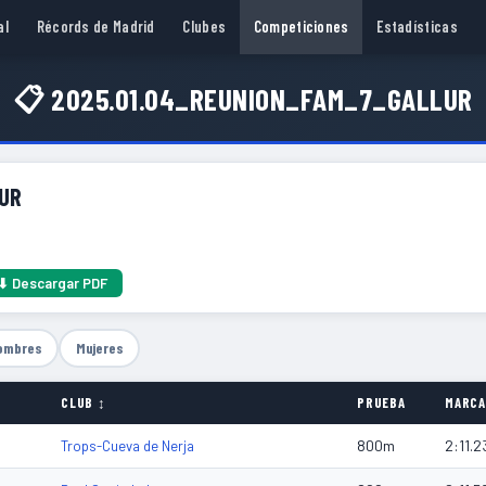
al
Récords de Madrid
Clubes
Competiciones
Estadísticas
📋 2025.01.04_REUNION_FAM_7_GALLUR
UR
⬇ Descargar PDF
ombres
Mujeres
CLUB ↕
PRUEBA
MARCA
800m
2:11.2
Trops-Cueva de Nerja