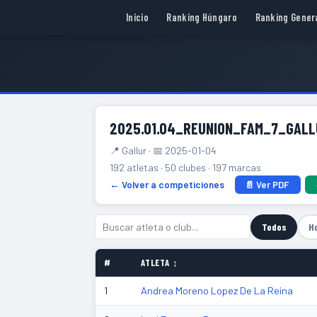
Inicio
Ranking Húngaro
Ranking Gener
2025.01.04_REUNION_FAM_7_GALL
📍 Gallur · 📅 2025-01-04
192 atletas · 50 clubes · 197 marcas
← Volver a competiciones
📄 Ver PDF
Todos
H
#
ATLETA ↕
1
Andrea Moreno Lopez De La Reina