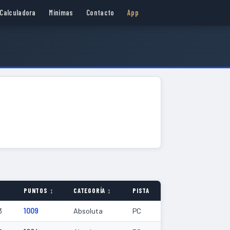
Calculadora
Mínimas
Contacto
App
PUNTOS ↕
CATEGORÍA ↕
PISTA
3
1009
Absoluta
PC