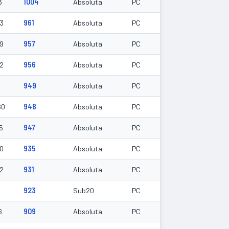
3
1004
Absoluta
PC
23
961
Absoluta
PC
39
957
Absoluta
PC
42
956
Absoluta
PC
949
Absoluta
PC
80
948
Absoluta
PC
5
947
Absoluta
PC
20
935
Absoluta
PC
42
931
Absoluta
PC
923
Sub20
PC
6
909
Absoluta
PC