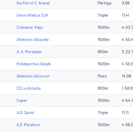
Pértiga
3.66
Ria Ferrol-C. Arenal
Triple
11.41
Union Atletica CUA
1500m
4:03.
Colmenar Viejo
1500m
4:50.
Atletismo Albacete
800m
2:22.
A. A. Moratalaz
1500m
4:50.
Polideportivo Getafe
Peso
14.08
Atletismo Alcorcon
800m
1:58.
CD La Armuña
1500m
4:54.
Capex
Triple
11.11
A.D. Sprint
1500m
4:06.
A.D. Marathon