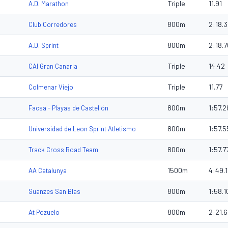
Triple
11.91
A.D. Marathon
800m
2:18.
Club Corredores
800m
2:18.7
A.D. Sprint
Triple
14.42
CAI Gran Canaria
Triple
11.77
Colmenar Viejo
800m
1:57.2
Facsa - Playas de Castellón
800m
1:57.5
Universidad de Leon Sprint Atletismo
800m
1:57.7
Track Cross Road Team
1500m
4:49.
AA Catalunya
800m
1:58.1
Suanzes San Blas
800m
2:21.6
At Pozuelo