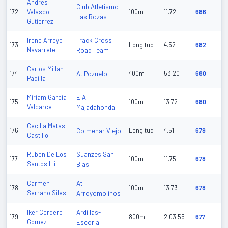
Andres
Club Atletismo
172
Velasco
100m
11.72
686
Las Rozas
Gutierrez
Track Cross
Irene Arroyo
173
Longitud
4.52
682
Navarrete
Road Team
Carlos Millan
174
At Pozuelo
400m
53.20
680
Padilla
E.A.
Miriam Garcia
175
100m
13.72
680
Valcarce
Majadahonda
Cecilia Matas
176
Colmenar Viejo
Longitud
4.51
679
Castillo
Suanzes San
Ruben De Los
177
100m
11.75
678
Santos Lli
Blas
At.
Carmen
178
100m
13.73
678
Serrano Siles
Arroyomolinos
Ardillas-
Iker Cordero
179
800m
2:03.55
677
Gomez
Escorial