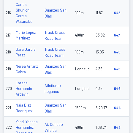
Carlos
Suanzes San
Shunichi
216
100m
11.87
648
Garcia
Blas
Watanabe
Track Cross
Mario Lopez
217
400m
53.82
647
Martinez
Road Team
Track Cross
Sara Garcia
218
100m
13.93
646
Perez
Road Team
Suanzes San
Nerea Arranz
219
Longitud
4.35
646
Cabra
Blas
Lorena
Atletismo
220
Hernando
Longitud
4.35
646
Leganes
Ardavin
Suanzes San
Naia Diaz
221
1500m
5:20.77
644
Rodriguez
Blas
Yendi Yohana
At. Collado
222
Hernandez
400m
1:06.24
642
Villalba