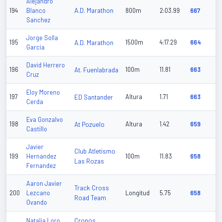
Alejandro
A.D. Marathon
194
Blanco
800m
2:03.99
667
Sanchez
Jorge Solla
195
A.D. Marathon
1500m
4:17.29
664
Garcia
David Herrero
196
At. Fuenlabrada
100m
11.81
663
Cruz
Eloy Moreno
197
ED Santander
Altura
1.71
663
Cerda
Eva Gonzalvo
198
At Pozuelo
Altura
1.42
659
Castillo
Javier
Club Atletismo
199
Hernandez
100m
11.83
658
Las Rozas
Fernandez
Aaron Javier
Track Cross
200
Lezcano
Longitud
5.75
658
Road Team
Ovando
Cronos
Natalia Loro