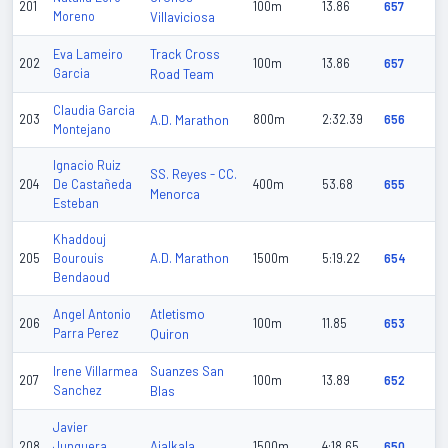
201
100m
13.86
657
Moreno
Villaviciosa
Track Cross
Eva Lameiro
202
100m
13.86
657
Garcia
Road Team
Claudia Garcia
203
A.D. Marathon
800m
2:32.39
656
Montejano
Ignacio Ruiz
SS. Reyes - CC.
204
De Castañeda
400m
53.68
655
Menorca
Esteban
Khaddouj
A.D. Marathon
205
Bourouis
1500m
5:19.22
654
Bendaoud
Atletismo
Angel Antonio
206
100m
11.85
653
Parra Perez
Quiron
Suanzes San
Irene Villarmea
207
100m
13.89
652
Sanchez
Blas
Javier
Ajalkala
208
Junquera
1500m
4:18.65
650