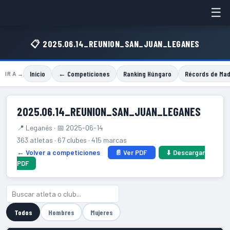
☰
📋 2025.06.14_REUNION_SAN_JUAN_LEGANES
Inicio
← Competiciones
Ranking Húngaro
Récords de Mad
IR A →
2025.06.14_REUNION_SAN_JUAN_LEGANES
📍 Leganés · 📅 2025-06-14
363 atletas · 67 clubes · 415 marcas
← Volver a competiciones
📄 Ver PDF
⬇ Descargar
PDF
Todos
Hombres
Mujeres