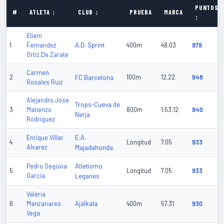
PUNTOS
#
ATLETA ↕
CLUB ↕
PRUEBA
MARCA
↕
Eliam
A.D. Sprint
1
Fernandez
400m
48.03
979
Ortiz De Zarate
Carmen
2
FC Barcelona
100m
12.22
948
Rosales Ruiz
Alejandro Jose
Trops-Cueva de
3
Matienzo
800m
1:53.12
940
Nerja
Rodriguez
E.A.
Enrique Villar
4
Longitud
7.05
933
Alvarez
Majadahonda
Atletismo
Pedro Segovia
5
Longitud
7.05
933
Garcia
Leganes
Valeria
Ajalkala
6
Manzanares
400m
57.31
930
Vega