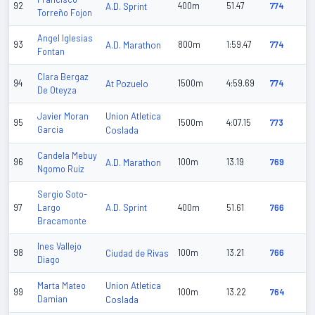
92
A.D. Sprint
400m
51.47
774
Torreño Fojon
Angel Iglesias
93
A.D. Marathon
800m
1:59.47
774
Fontan
Clara Bergaz
94
At Pozuelo
1500m
4:59.69
774
De Oteyza
Union Atletica
Javier Moran
95
1500m
4:07.15
773
Garcia
Coslada
Candela Mebuy
96
A.D. Marathon
100m
13.19
769
Ngomo Ruiz
Sergio Soto-
A.D. Sprint
97
Largo
400m
51.61
766
Bracamonte
Ines Vallejo
98
Ciudad de Rivas
100m
13.21
766
Diago
Union Atletica
Marta Mateo
99
100m
13.22
764
Damian
Coslada