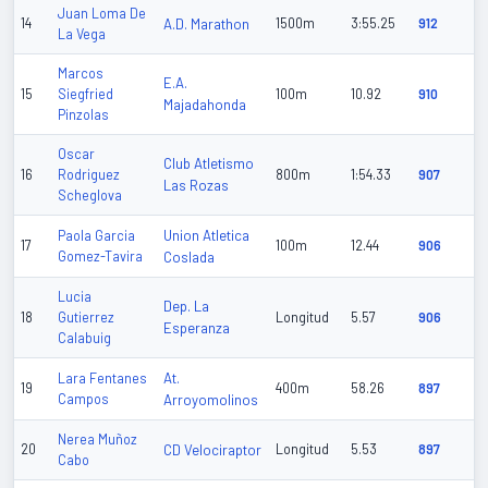
Juan Loma De
14
A.D. Marathon
1500m
3:55.25
912
La Vega
Marcos
E.A.
15
Siegfried
100m
10.92
910
Majadahonda
Pinzolas
Oscar
Club Atletismo
16
Rodriguez
800m
1:54.33
907
Las Rozas
Scheglova
Union Atletica
Paola Garcia
17
100m
12.44
906
Gomez-Tavira
Coslada
Lucia
Dep. La
18
Gutierrez
Longitud
5.57
906
Esperanza
Calabuig
At.
Lara Fentanes
19
400m
58.26
897
Campos
Arroyomolinos
Nerea Muñoz
20
CD Velociraptor
Longitud
5.53
897
Cabo