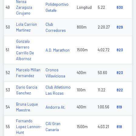
Nerea
Polideportivo
49
Zaragoza
Longitud
5.22
830
Getafe
Cirujano
Club
Lola Carrion
50
800m
2:20.27
829
Martinez
Corredores
Gonzalo
Herrero
51
A.D. Marathon
1500m
4:02.72
823
Carrillo De
Albornoz
Cronos
Marcelo Millan
52
400m
50.60
823
Fernandez
Villaviciosa
Club Atletismo
Dario Garcia
53
100m
11.22
822
Sanchez
Las Rozas
Bruna Luque
54
Andorra At.
400m
1:00.56
819
Maestre
Fernando
CAI Gran
55
Lopez Lennon-
1500m
4:03.21
818
Canaria
Hunt