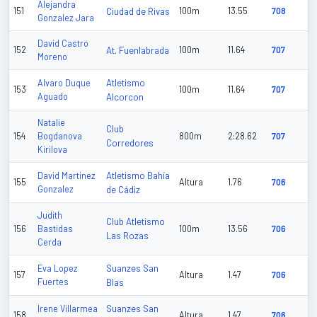
Alejandra
151
Ciudad de Rivas
100m
13.55
708
Gonzalez Jara
David Castro
152
At. Fuenlabrada
100m
11.64
707
Moreno
Atletismo
Alvaro Duque
153
100m
11.64
707
Aguado
Alcorcon
Natalie
Club
154
Bogdanova
800m
2:28.62
707
Corredores
Kirilova
Atletismo Bahía
David Martinez
155
Altura
1.76
706
Gonzalez
de Cádiz
Judith
Club Atletismo
156
Bastidas
100m
13.56
706
Las Rozas
Cerda
Suanzes San
Eva Lopez
157
Altura
1.47
706
Fuertes
Blas
Suanzes San
Irene Villarmea
158
Altura
1.47
706