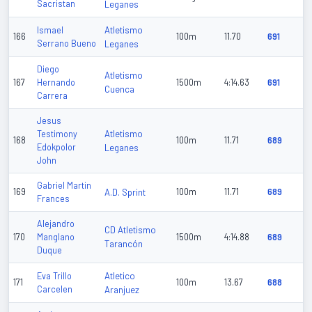
Sacristan
Leganes
Atletismo
Ismael
166
100m
11.70
691
Serrano Bueno
Leganes
Diego
Atletismo
167
Hernando
1500m
4:14.63
691
Cuenca
Carrera
Jesus
Atletismo
Testimony
168
100m
11.71
689
Edokpolor
Leganes
John
Gabriel Martin
169
A.D. Sprint
100m
11.71
689
Frances
Alejandro
CD Atletismo
170
Manglano
1500m
4:14.88
689
Tarancón
Duque
Atletico
Eva Trillo
171
100m
13.67
688
Carcelen
Aranjuez