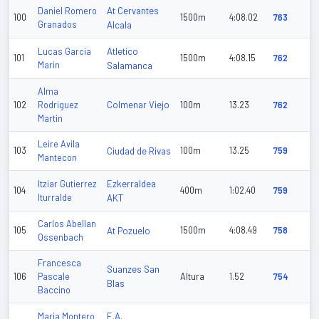
At Cervantes
Daniel Romero
100
1500m
4:08.02
763
Granados
Alcala
Atletico
Lucas Garcia
101
1500m
4:08.15
762
Marin
Salamanca
Alma
Colmenar Viejo
102
Rodriguez
100m
13.23
762
Martin
Leire Avila
103
Ciudad de Rivas
100m
13.25
759
Mantecon
Ezkerraldea
Itziar Gutierrez
104
400m
1:02.40
759
Iturralde
AKT
Carlos Abellan
105
At Pozuelo
1500m
4:08.49
758
Ossenbach
Francesca
Suanzes San
106
Pascale
Altura
1.52
754
Blas
Baccino
E.A.
Maria Montero