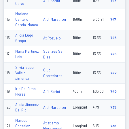
114
A.D. Sprint
100m
11.49
747
Calvo
Mariana
A.D. Marathon
115
Cantero
1500m
5:03.91
747
Garcia-Monco
Alicia Lugo
116
At Pozuelo
100m
13.33
745
Gregori
Suanzes San
Maria Martinez
117
100m
13.33
745
Lois
Blas
Silvia Isabel
Club
118
Vallejo
100m
13.35
742
Corredores
Jimenez
Iria Del Olmo
119
A.D. Sprint
400m
1:03.00
740
Flores
Alicia Jimenez
120
A.D. Marathon
Longitud
4.79
739
Del Rio
Marcos
Atletismo
121
Gonzalez
Longitud
6.13
738
Moralzarzal