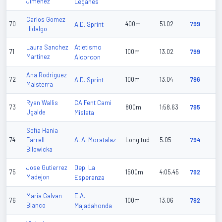
Jimenez
Leganes
Carlos Gomez
70
A.D. Sprint
400m
51.02
799
Hidalgo
Atletismo
Laura Sanchez
71
100m
13.02
799
Martinez
Alcorcon
Ana Rodriguez
72
A.D. Sprint
100m
13.04
796
Maisterra
CA Fent Cami
Ryan Wallis
73
800m
1:58.63
795
Ugalde
Mislata
Sofia Hania
A. A. Moratalaz
74
Farrell
Longitud
5.05
794
Bilowicka
Dep. La
Jose Gutierrez
75
1500m
4:05.45
792
Madejon
Esperanza
E.A.
Maria Galvan
76
100m
13.06
792
Blanco
Majadahonda