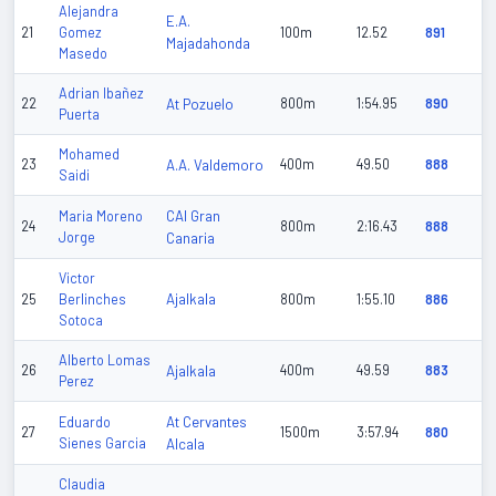
Alejandra
E.A.
21
Gomez
100m
12.52
891
Majadahonda
Masedo
Adrian Ibañez
22
At Pozuelo
800m
1:54.95
890
Puerta
Mohamed
23
A.A. Valdemoro
400m
49.50
888
Saidi
CAI Gran
Maria Moreno
24
800m
2:16.43
888
Jorge
Canaria
Victor
Ajalkala
25
Berlinches
800m
1:55.10
886
Sotoca
Alberto Lomas
26
Ajalkala
400m
49.59
883
Perez
At Cervantes
Eduardo
27
1500m
3:57.94
880
Sienes Garcia
Alcala
Claudia