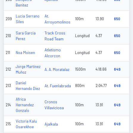
Benitez
At.
Lucia Serrano
209
100m
13.90
650
Siles
Arroyomolinos
Track Cross
Sara Garcia
210
Longitud
4.37
650
Perez
Road Team
Atletismo
211
Noa Moisen
Longitud
4.37
650
Alcorcon
Jorge Martinez
212
A. A. Moratalaz
1500m
4:18.66
649
Muñoz
Daniel
213
At. Fuenlabrada
800m
2:04.77
649
Hernando Diez
Africa
Cronos
214
Hernandez
100m
13.91
649
Villaviciosa
Gonzalo
Victoria Kalu
215
Ajalkala
100m
13.91
649
Osarekhoe