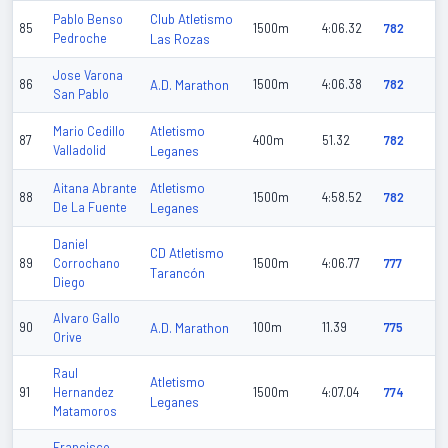
Club Atletismo
Pablo Benso
85
1500m
4:06.32
782
Pedroche
Las Rozas
Jose Varona
86
A.D. Marathon
1500m
4:06.38
782
San Pablo
Atletismo
Mario Cedillo
87
400m
51.32
782
Valladolid
Leganes
Atletismo
Aitana Abrante
88
1500m
4:58.52
782
De La Fuente
Leganes
Daniel
CD Atletismo
89
Corrochano
1500m
4:06.77
777
Tarancón
Diego
Alvaro Gallo
90
A.D. Marathon
100m
11.39
775
Orive
Raul
Atletismo
91
Hernandez
1500m
4:07.04
774
Leganes
Matamoros
Francisco