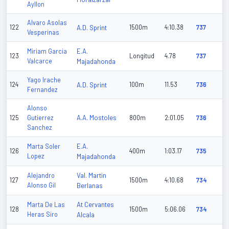
Ayllon
Alvaro Asolas
122
A.D. Sprint
1500m
4:10.38
737
Vesperinas
E.A.
Miriam Garcia
123
Longitud
4.78
737
Valcarce
Majadahonda
Yago Irache
124
A.D. Sprint
100m
11.53
736
Fernandez
Alonso
A.A. Mostoles
125
Gutierrez
800m
2:01.05
736
Sanchez
E.A.
Marta Soler
126
400m
1:03.17
735
Lopez
Majadahonda
Val. Martin
Alejandro
127
1500m
4:10.68
734
Alonso Gil
Berlanas
At Cervantes
Marta De Las
128
1500m
5:06.06
734
Heras Siro
Alcala