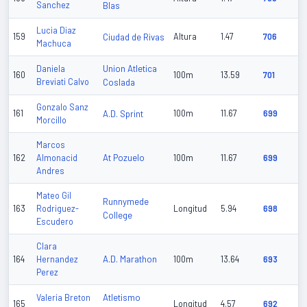
Sanchez
Blas
Lucia Diaz
159
Ciudad de Rivas
Altura
1.47
706
Machuca
Union Atletica
Daniela
160
100m
13.59
701
Breviati Calvo
Coslada
Gonzalo Sanz
161
A.D. Sprint
100m
11.67
699
Morcillo
Marcos
At Pozuelo
162
Almonacid
100m
11.67
699
Andres
Mateo Gil
Runnymede
163
Rodriguez-
Longitud
5.94
698
College
Escudero
Clara
A.D. Marathon
164
Hernandez
100m
13.64
693
Perez
Atletismo
Valeria Breton
165
Longitud
4.57
692