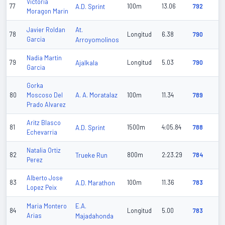
Victoria
77
A.D. Sprint
100m
13.06
792
Moragon Marin
At.
Javier Roldan
78
Longitud
6.38
790
Garcia
Arroyomolinos
Nadia Martin
79
Ajalkala
Longitud
5.03
790
Garcia
Gorka
A. A. Moratalaz
80
Moscoso Del
100m
11.34
789
Prado Alvarez
Aritz Blasco
81
A.D. Sprint
1500m
4:05.84
788
Echevarria
Natalia Ortiz
82
Trueke Run
800m
2:23.29
784
Perez
Alberto Jose
83
A.D. Marathon
100m
11.36
783
Lopez Peix
E.A.
Maria Montero
84
Longitud
5.00
783
Arias
Majadahonda