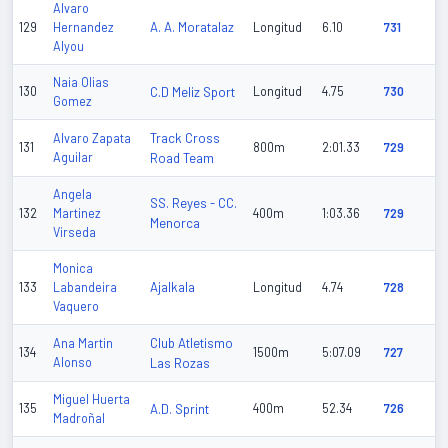
Alvaro
A. A. Moratalaz
129
Hernandez
Longitud
6.10
731
Alyou
Naia Olias
130
C.D Meliz Sport
Longitud
4.75
730
Gomez
Track Cross
Alvaro Zapata
131
800m
2:01.33
729
Aguilar
Road Team
Angela
SS. Reyes - CC.
132
Martinez
400m
1:03.36
729
Menorca
Virseda
Monica
Ajalkala
133
Labandeira
Longitud
4.74
728
Vaquero
Club Atletismo
Ana Martin
134
1500m
5:07.09
727
Alonso
Las Rozas
Miguel Huerta
135
A.D. Sprint
400m
52.34
726
Madroñal