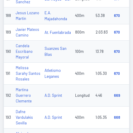
Sanchez
E.A.
Jesus Lozano
188
400m
53.38
670
Martin
Majadahonda
Javier Mateos
189
At. Fuenlabrada
800m
2:03.83
670
Camino
Candela
Suanzes San
190
Escribano
100m
13.78
670
Blas
Mayoral
Melissa
Atletismo
191
Sarahy Santos
400m
1:05.30
670
Leganes
Rosales
Martina
A.D. Sprint
192
Guerrero
Longitud
4.46
669
Clemente
Dafne
A.D. Sprint
193
Vardulakis
400m
1:05.35
668
Sevilla