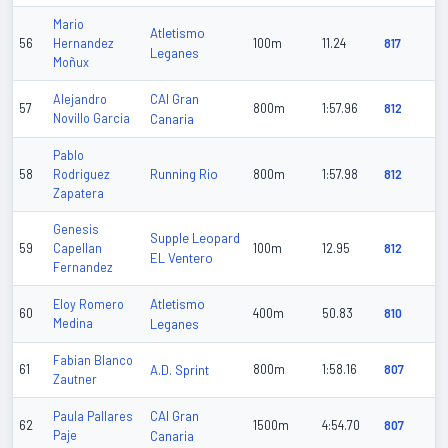
Mario
Atletismo
56
Hernandez
100m
11.24
817
Leganes
Moñux
CAI Gran
Alejandro
57
800m
1:57.96
812
Novillo Garcia
Canaria
Pablo
Running Rio
58
Rodriguez
800m
1:57.98
812
Zapatera
Genesis
Supple Leopard
59
Capellan
100m
12.95
812
EL Ventero
Fernandez
Atletismo
Eloy Romero
60
400m
50.83
810
Medina
Leganes
Fabian Blanco
61
A.D. Sprint
800m
1:58.16
807
Zautner
CAI Gran
Paula Pallares
62
1500m
4:54.70
807
Paje
Canaria