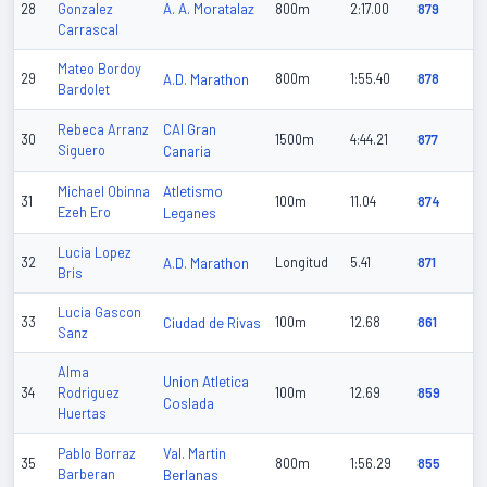
A. A. Moratalaz
28
Gonzalez
800m
2:17.00
879
Carrascal
Mateo Bordoy
29
A.D. Marathon
800m
1:55.40
878
Bardolet
CAI Gran
Rebeca Arranz
30
1500m
4:44.21
877
Siguero
Canaria
Atletismo
Michael Obinna
31
100m
11.04
874
Ezeh Ero
Leganes
Lucia Lopez
32
A.D. Marathon
Longitud
5.41
871
Bris
Lucia Gascon
33
Ciudad de Rivas
100m
12.68
861
Sanz
Alma
Union Atletica
34
Rodriguez
100m
12.69
859
Coslada
Huertas
Val. Martin
Pablo Borraz
35
800m
1:56.29
855
Barberan
Berlanas