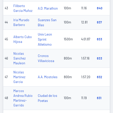
Filiberto
43
A.D. Marathon
100m
11.16
840
Garcia Muñoz
Suanzes San
Iria Murado
44
100m
12.81
837
Barbero
Blas
Univ Leon
Alberto Cubo
45
Sprint
1500m
4:01.87
833
Hijosa
Atletismo
Nicolas
Cronos
46
Sanchez
800m
1:57.16
833
Villaviciosa
Mauleon
Nicolas
A.A. Mostoles
47
Martinez
800m
1:57.20
832
Garcia
Marcos
Ciudad de los
Andrea Rubio
48
100m
11.19
831
Martinez-
Poetas
Garrido