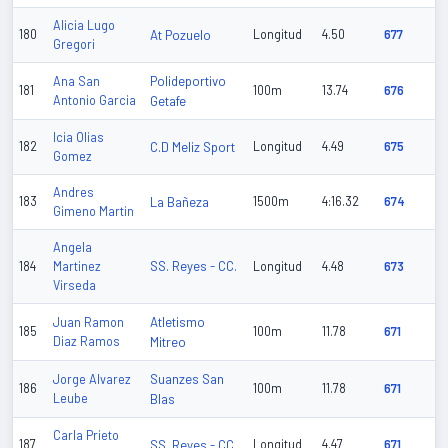
Alicia Lugo
180
At Pozuelo
Longitud
4.50
677
Gregori
Polideportivo
Ana San
181
100m
13.74
676
Antonio Garcia
Getafe
Icia Olias
182
C.D Meliz Sport
Longitud
4.49
675
Gomez
Andres
183
La Bañeza
1500m
4:16.32
674
Gimeno Martin
Angela
SS. Reyes - CC.
184
Martinez
Longitud
4.48
673
Virseda
Atletismo
Juan Ramon
185
100m
11.78
671
Diaz Ramos
Mitreo
Suanzes San
Jorge Alvarez
186
100m
11.78
671
Leube
Blas
Carla Prieto
187
SS. Reyes - CC.
Longitud
4.47
671