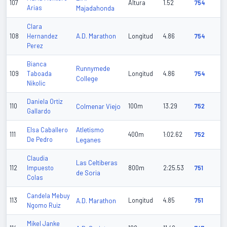
107
Altura
1.52
754
Arias
Majadahonda
Clara
A.D. Marathon
108
Hernandez
Longitud
4.86
754
Perez
Bianca
Runnymede
109
Taboada
Longitud
4.86
754
College
Nikolic
Daniela Ortiz
110
Colmenar Viejo
100m
13.29
752
Gallardo
Atletismo
Elsa Caballero
111
400m
1:02.62
752
De Pedro
Leganes
Claudia
Las Celtiberas
112
Impuesto
800m
2:25.53
751
de Soria
Colas
Candela Mebuy
113
A.D. Marathon
Longitud
4.85
751
Ngomo Ruiz
Mikel Janke