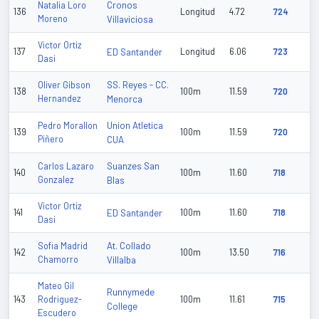
Cronos
Natalia Loro
136
Longitud
4.72
724
Moreno
Villaviciosa
Victor Ortiz
137
ED Santander
Longitud
6.06
723
Dasi
SS. Reyes - CC.
Oliver Gibson
138
100m
11.59
720
Hernandez
Menorca
Union Atletica
Pedro Morallon
139
100m
11.59
720
Piñero
CUA
Suanzes San
Carlos Lazaro
140
100m
11.60
718
Gonzalez
Blas
Victor Ortiz
141
ED Santander
100m
11.60
718
Dasi
At. Collado
Sofia Madrid
142
100m
13.50
716
Chamorro
Villalba
Mateo Gil
Runnymede
143
Rodriguez-
100m
11.61
715
College
Escudero