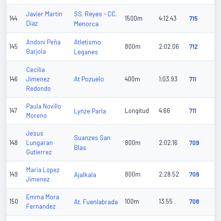
SS. Reyes - CC.
Javier Martin
144
1500m
4:12.43
715
Diaz
Menorca
Atletismo
Andoni Peña
145
800m
2:02.06
712
Barjola
Leganes
Cecilia
At Pozuelo
146
Jimenez
400m
1:03.93
711
Redondo
Paula Novillo
147
Lynze Parla
Longitud
4.66
711
Moreno
Jesus
Suanzes San
148
Lungaran
800m
2:02.16
709
Blas
Gutierrez
Maria Lopez
149
Ajalkala
800m
2:28.52
709
Jimenez
Emma Mora
150
At. Fuenlabrada
100m
13.55
708
Fernandez