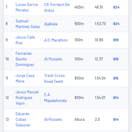
CA Torrejon De
Lucas Garcia
7
400m
48.91
924
Morales
Ardoz
Samuel
8
Ajalkala
800m
1:53.70
924
Martinez Salas
Jesus Calle
9
A.D. Marathon
100m
10.89
919
Ruiz
Fernanda
At Pozuelo
10
Basilio
100m
12.37
919
Dominguez
Track Cross
Jorge Cava
11
800m
1:54.04
915
Mena
Road Team
Jesus Manuel
E.A.
12
Rodriguez
800m
1:54.07
914
Majadahonda
Vigon
Eduardo
At Pozuelo
13
Cobas
Altura
2.0
914
Galauner