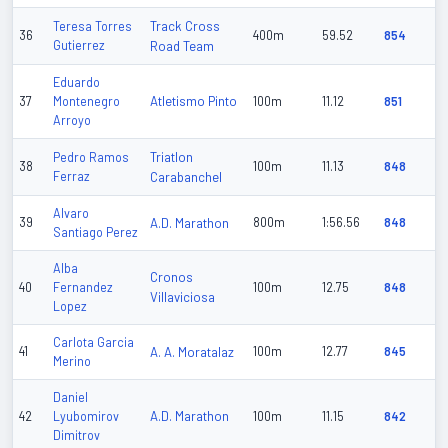
Track Cross
Teresa Torres
36
400m
59.52
854
Gutierrez
Road Team
Eduardo
Atletismo Pinto
37
Montenegro
100m
11.12
851
Arroyo
Triatlon
Pedro Ramos
38
100m
11.13
848
Ferraz
Carabanchel
Alvaro
39
A.D. Marathon
800m
1:56.56
848
Santiago Perez
Alba
Cronos
40
Fernandez
100m
12.75
848
Villaviciosa
Lopez
Carlota Garcia
41
A. A. Moratalaz
100m
12.77
845
Merino
Daniel
A.D. Marathon
42
Lyubomirov
100m
11.15
842
Dimitrov