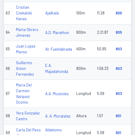
Cristian
Ajalkala
63
Czekalski
100m
11.28
805
Hanas
Marta Obrero
64
A.D. Marathon
800m
2:21.87
805
Jimenez
Juan Lopez
65
At. Fuenlabrada
400m
50.95
803
Manso
Guillermo
E.A.
66
Anton
800m
1:58.33
803
Majadahonda
Fernandez
Maria Del
Carmen
67
A.A. Mostoles
Longitud
5.09
803
Vazquez
Ocomo
Yera Gonzalez
68
A. A. Moratalaz
Altura
1.57
801
Castro
Atletismo
Carla Del Peso
69
Longitud
5.08
801