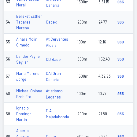
53
1500m
3:51.15
963
Moral
Canaria
Bereket Esther
Capex
54
Tabares
200m
24.77
963
Moreno
At Cervantes
Ainara Molin
55
100m
12.16
960
Olmedo
Alcala
Lander Payne
56
CD Base
800m
1:52.40
959
Seyller
CAI Gran
Maria Moreno
57
1500m
4:32.93
956
Jorge
Canaria
Atletismo
Michael Obinna
58
100m
10.77
955
Ezeh Ero
Leganes
Ignacio
E.A.
59
Domingo
200m
21.80
953
Majadahonda
Martin
Alberto
Capex
60
Alcazar
400mv
53.73
953