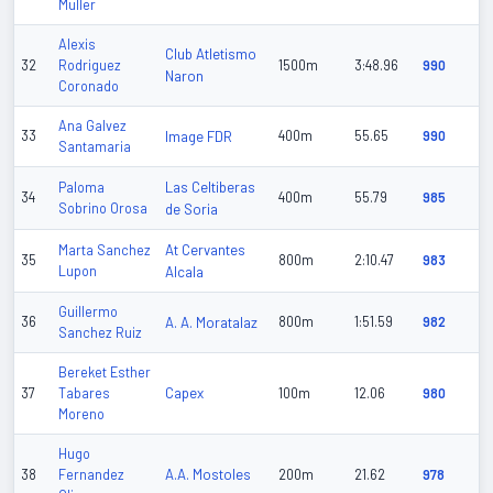
Muller
Alexis
Club Atletismo
32
Rodriguez
1500m
3:48.96
990
Naron
Coronado
Ana Galvez
33
Image FDR
400m
55.65
990
Santamaria
Las Celtiberas
Paloma
34
400m
55.79
985
Sobrino Orosa
de Soria
At Cervantes
Marta Sanchez
35
800m
2:10.47
983
Lupon
Alcala
Guillermo
36
A. A. Moratalaz
800m
1:51.59
982
Sanchez Ruiz
Bereket Esther
Capex
37
Tabares
100m
12.06
980
Moreno
Hugo
A.A. Mostoles
38
Fernandez
200m
21.62
978