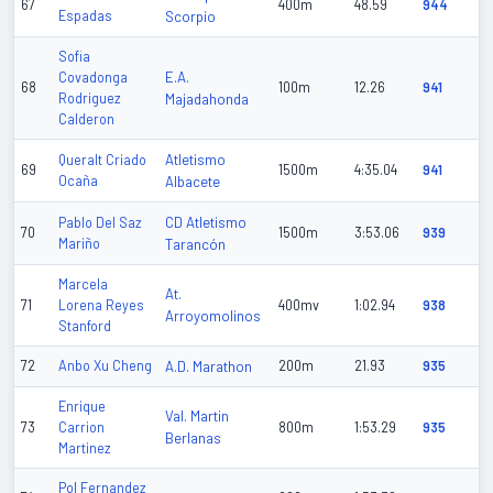
67
400m
48.59
944
Espadas
Scorpio
Sofia
E.A.
Covadonga
68
100m
12.26
941
Rodriguez
Majadahonda
Calderon
Atletismo
Queralt Criado
69
1500m
4:35.04
941
Ocaña
Albacete
CD Atletismo
Pablo Del Saz
70
1500m
3:53.06
939
Mariño
Tarancón
Marcela
At.
71
Lorena Reyes
400mv
1:02.94
938
Arroyomolinos
Stanford
72
Anbo Xu Cheng
A.D. Marathon
200m
21.93
935
Enrique
Val. Martin
73
Carrion
800m
1:53.29
935
Berlanas
Martinez
Pol Fernandez