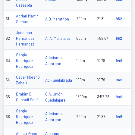
Casasola
Adrian Martin
61
A.D. Marathon
200m
21.81
952
Somavilla
Jonathan
A. A. Moratalaz
62
Hernandez
800m
1:52.67
952
Hernandez
Sergio
Atletismo
63
Rodriguez
100m
10.79
949
Alcorcon
Rodriguez
Oscar Moreno
64
At. Fuenlabrada
100m
10.79
949
Zabala
C.A. Unión
Brahim El
65
1500m
3:52.23
949
Ourzadi Soufi
Guadalajara
Sergio
Atletismo
66
Rodriguez
200m
21.86
945
Alcorcon
Rodriguez
Alcampo
Asabu Pines