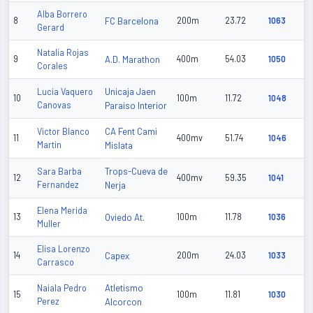
Alba Borrero
8
FC Barcelona
200m
23.72
1063
Gerard
Natalia Rojas
9
A.D. Marathon
400m
54.03
1050
Corales
Unicaja Jaen
Lucia Vaquero
10
100m
11.72
1048
Canovas
Paraiso Interior
CA Fent Cami
Victor Blanco
11
400mv
51.74
1046
Martin
Mislata
Trops-Cueva de
Sara Barba
12
400mv
59.35
1041
Fernandez
Nerja
Elena Merida
13
Oviedo At.
100m
11.78
1036
Muller
Elisa Lorenzo
14
Capex
200m
24.03
1033
Carrasco
Atletismo
Naiala Pedro
15
100m
11.81
1030
Perez
Alcorcon