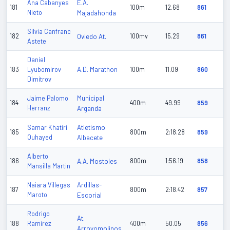
E.A.
Ana Cabanyes
181
100m
12.68
861
Nieto
Majadahonda
Silvia Canfranc
182
Oviedo At.
100mv
15.29
861
Astete
Daniel
A.D. Marathon
183
Lyubomirov
100m
11.09
860
Dimitrov
Municipal
Jaime Palomo
184
400m
49.99
859
Herranz
Arganda
Atletismo
Samar Khatiri
185
800m
2:18.28
859
Ouhayed
Albacete
Alberto
186
A.A. Mostoles
800m
1:56.19
858
Mansilla Martin
Ardillas-
Naiara Villegas
187
800m
2:18.42
857
Maroto
Escorial
Rodrigo
At.
188
Ramirez
400m
50.05
856
Arroyomolinos