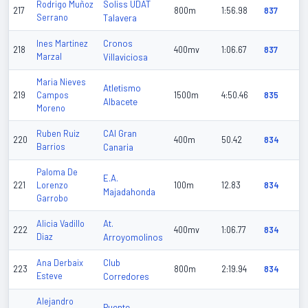
Soliss UDAT
Rodrigo Muñoz
217
800m
1:56.98
837
Serrano
Talavera
Cronos
Ines Martinez
218
400mv
1:06.67
837
Marzal
Villaviciosa
Maria Nieves
Atletismo
219
Campos
1500m
4:50.46
835
Albacete
Moreno
CAI Gran
Ruben Ruiz
220
400m
50.42
834
Barrios
Canaria
Paloma De
E.A.
221
Lorenzo
100m
12.83
834
Majadahonda
Garrobo
At.
Alicia Vadillo
222
400mv
1:06.77
834
Diaz
Arroyomolinos
Club
Ana Derbaix
223
800m
2:19.94
834
Esteve
Corredores
Alejandro
Puente