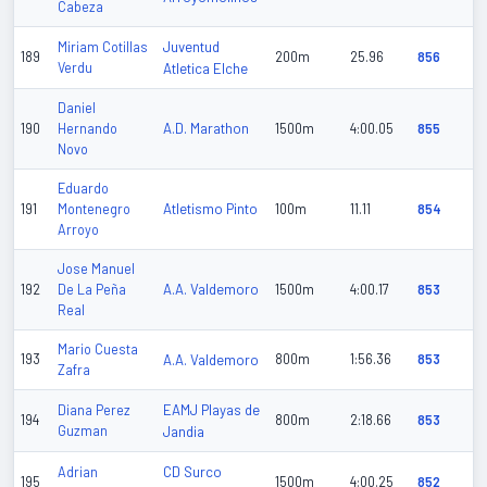
Cabeza
Juventud
Miriam Cotillas
189
200m
25.96
856
Verdu
Atletica Elche
Daniel
A.D. Marathon
190
Hernando
1500m
4:00.05
855
Novo
Eduardo
Atletismo Pinto
191
Montenegro
100m
11.11
854
Arroyo
Jose Manuel
A.A. Valdemoro
192
De La Peña
1500m
4:00.17
853
Real
Mario Cuesta
193
A.A. Valdemoro
800m
1:56.36
853
Zafra
EAMJ Playas de
Diana Perez
194
800m
2:18.66
853
Guzman
Jandia
CD Surco
Adrian
195
1500m
4:00.25
852