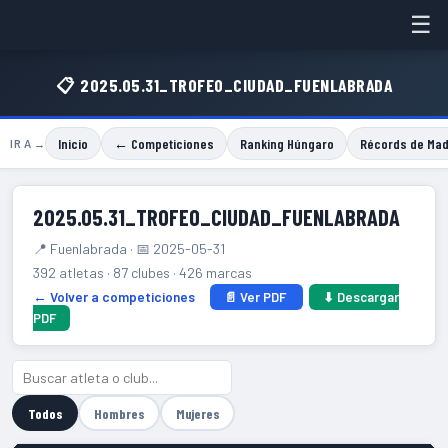
☰
📋 2025.05.31_TROFEO_CIUDAD_FUENLABRADA
Inicio
← Competiciones
Ranking Húngaro
Récords de Mad
IR A →
2025.05.31_TROFEO_CIUDAD_FUENLABRADA
📍 Fuenlabrada · 📅 2025-05-31
392 atletas · 87 clubes · 426 marcas
← Volver a competiciones
📄 Ver PDF
⬇ Descargar
PDF
Todos
Hombres
Mujeres