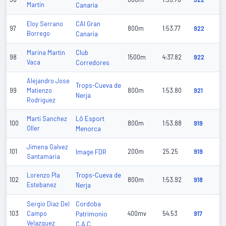
Martin
Canaria
CAI Gran
Eloy Serrano
97
800m
1:53.77
922
Borrego
Canaria
Club
Marina Martin
98
1500m
4:37.82
922
Vaca
Corredores
Alejandro Jose
Trops-Cueva de
99
Matienzo
800m
1:53.80
921
Nerja
Rodriguez
Lô Esport
Marti Sanchez
100
800m
1:53.88
919
Oller
Menorca
Jimena Galvez
101
Image FDR
200m
25.25
919
Santamaria
Trops-Cueva de
Lorenzo Pla
102
800m
1:53.92
918
Estebanez
Nerja
Cordoba
Sergio Diaz Del
103
Campo
Patrimonio
400mv
54.53
917
Velazquez
C.A.C.