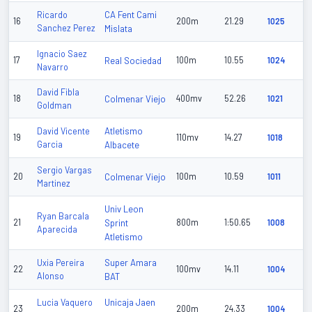
CA Fent Cami
Ricardo
16
200m
21.29
1025
Sanchez Perez
Mislata
Ignacio Saez
17
Real Sociedad
100m
10.55
1024
Navarro
David Fibla
18
Colmenar Viejo
400mv
52.26
1021
Goldman
Atletismo
David Vicente
19
110mv
14.27
1018
Garcia
Albacete
Sergio Vargas
20
Colmenar Viejo
100m
10.59
1011
Martinez
Univ Leon
Ryan Barcala
21
Sprint
800m
1:50.65
1008
Aparecida
Atletismo
Super Amara
Uxia Pereira
22
100mv
14.11
1004
Alonso
BAT
Unicaja Jaen
Lucia Vaquero
23
200m
24.33
1004