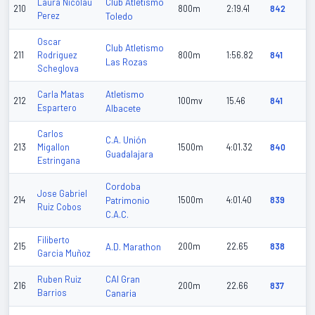
Club Atletismo
Laura Nicolau
210
800m
2:19.41
842
Perez
Toledo
Oscar
Club Atletismo
211
Rodriguez
800m
1:56.82
841
Las Rozas
Scheglova
Atletismo
Carla Matas
212
100mv
15.46
841
Espartero
Albacete
Carlos
C.A. Unión
213
Migallon
1500m
4:01.32
840
Guadalajara
Estringana
Cordoba
Jose Gabriel
214
Patrimonio
1500m
4:01.40
839
Ruiz Cobos
C.A.C.
Filiberto
215
A.D. Marathon
200m
22.65
838
Garcia Muñoz
CAI Gran
Ruben Ruiz
216
200m
22.66
837
Barrios
Canaria