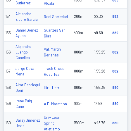
153
1500m
3:57.67
883
Gutierrez
Alcala
Alejandro
154
Real Sociedad
200m
22.32
882
Elcoro Garcia
Suanzes San
Daniel Gomez
155
400m
49.60
882
Ayuso
Blas
Alejandro
Val. Martin
156
Luengo
800m
1:55.25
882
Berlanas
Caselles
Track Cross
Jorge Cava
157
800m
1:55.28
882
Mena
Road Team
Aitor Beorlegui
158
Hiru-Herri
800m
1:55.35
880
Goñi
Irene Puig
159
A.D. Marathon
100m
12.58
880
Cano
Univ Leon
Saray Jimenez
160
Sprint
1500m
4:43.76
880
Hevia
Atletismo