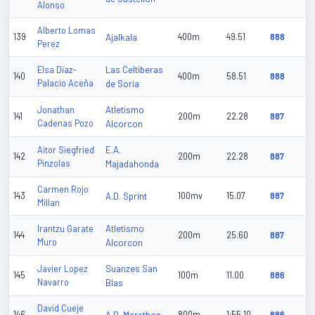
Alonso
Alberto Lomas
139
Ajalkala
400m
49.51
888
Perez
Las Celtiberas
Elsa Diaz-
140
400m
58.51
888
Palacio Aceña
de Soria
Atletismo
Jonathan
141
200m
22.28
887
Cadenas Pozo
Alcorcon
E.A.
Aitor Siegfried
142
200m
22.28
887
Pinzolas
Majadahonda
Carmen Rojo
143
A.D. Sprint
100mv
15.07
887
Millan
Atletismo
Irantzu Garate
144
200m
25.60
887
Muro
Alcorcon
Suanzes San
Javier Lopez
145
100m
11.00
886
Navarro
Blas
David Cueje
146
800m
1:55.10
886