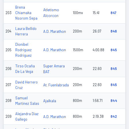
Brena
Atletismo
203
Chiamaka
100mv
15.41
847
Alcorcon
Nsorom Sepa
Laura Bellido
204
A.D. Marathon
200m
26.07
846
Herrera
Dionibel
A.D. Marathon
205
Rodriguez
1500m
4:00.88
845
Rodriguez
Super Amara
Tirso Ocaña
206
200m
22.60
845
De La Vega
BAT
David Herrero
207
At. Fuenlabrada
200m
22.60
845
Cruz
Samuel
208
Ajalkala
800m
1:56.71
844
Martinez Salas
Alejandra Diaz
209
A.D. Marathon
800m
2:19.38
842
Gallego