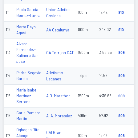
Union Atletica
Paola Garcia
111
100m
12.42
910
Gomez-Tavira
Coslada
Marta Bayo
112
AA Catalunya
800m
2:15.02
910
Agustin
Alvaro
Fernandez-
113
CA Torrijos CAT
1500m
3:55.55
909
Salinero San
Jose
Atletismo
Pedro Segovia
114
Triple
14.58
909
Garcia
Leganes
Maria Isabel
A.D. Marathon
115
Martinez
1500m
4:39.65
909
Serrano
Carla Romero
116
A. A. Moratalaz
400m
57.92
909
Martin
Oghogho Rita
CAI Gran
117
Alonge
100m
12.43
908