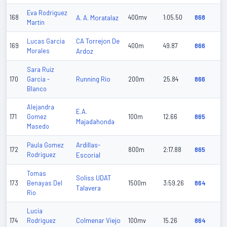
Eva Rodriguez
168
A. A. Moratalaz
400mv
1:05.50
868
Martin
CA Torrejon De
Lucas Garcia
169
400m
49.87
866
Morales
Ardoz
Sara Ruiz
Running Rio
170
Garcia -
200m
25.84
866
Blanco
Alejandra
E.A.
171
Gomez
100m
12.66
865
Majadahonda
Masedo
Ardillas-
Paula Gomez
172
800m
2:17.88
865
Rodriguez
Escorial
Tomas
Soliss UDAT
173
Benayas Del
1500m
3:59.26
864
Talavera
Rio
Lucia
Colmenar Viejo
174
Rodriguez
100mv
15.26
864