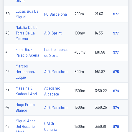
Oliver
Lucas Bua De
39
FC Barcelona
200m
21.63
977
Miguel
Natalia De La
A.D. Sprint
40
Torre De La
100mv
14.33
977
Morena
Las Celtiberas
Elsa Diaz-
41
400mv
1:01.58
977
Palacio Aceña
de Soria
Marcos
A.D. Marathon
42
Hernansanz
800m
1:51.82
975
Luque
Atletismo
Massine El
43
1500m
3:50.22
974
Kadaoui Azzi
Albacete
Hugo Prieto
44
A.D. Marathon
1500m
3:50.25
974
Blanco
Miguel Angel
CAI Gran
45
Del Rosario
1500m
3:50.61
970
Canaria