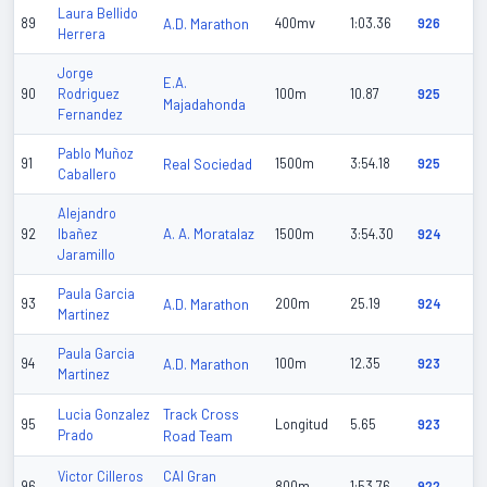
Laura Bellido
89
A.D. Marathon
400mv
1:03.36
926
Herrera
Jorge
E.A.
90
Rodriguez
100m
10.87
925
Majadahonda
Fernandez
Pablo Muñoz
91
Real Sociedad
1500m
3:54.18
925
Caballero
Alejandro
A. A. Moratalaz
92
Ibañez
1500m
3:54.30
924
Jaramillo
Paula Garcia
93
A.D. Marathon
200m
25.19
924
Martinez
Paula Garcia
94
A.D. Marathon
100m
12.35
923
Martinez
Track Cross
Lucia Gonzalez
95
Longitud
5.65
923
Prado
Road Team
CAI Gran
Victor Cilleros
96
800m
1:53.76
922