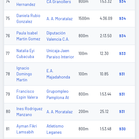
74
CA Granollers
800m
1:53.32
934
Hernandez
Daniela Rubio
75
A. A. Moratalaz
1500m
4:36.09
934
Gonzalez
Diputación
Paula Isabel
76
800m
2:13.50
934
Martin Gomez
Valencia C.A.
Unicaja Jaen
Natalia Eyi
77
100m
12.30
933
Cubacuba
Paraiso Interior
Ignacio
E.A.
78
Domingo
100m
10.85
931
Majadahonda
Martin
Grupompleo
Francisco
79
800m
1:53.44
931
Espin Valera
Pamplona At
Ines Rodriguez
80
A. A. Moratalaz
200m
25.12
931
Manzano
Atletismo
Ayman Fikri
81
800m
1:53.48
930
Lamsabih
Leganes