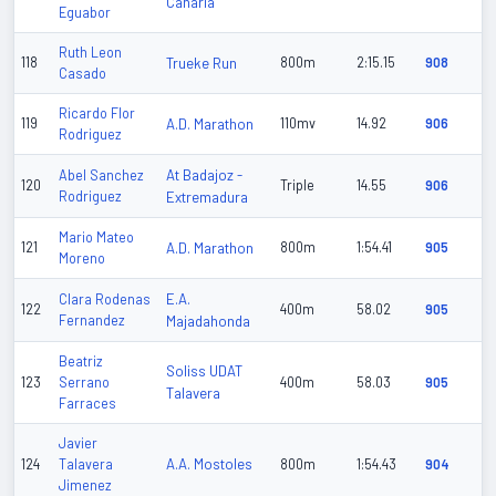
Canaria
Eguabor
Ruth Leon
118
Trueke Run
800m
2:15.15
908
Casado
Ricardo Flor
119
A.D. Marathon
110mv
14.92
906
Rodriguez
At Badajoz -
Abel Sanchez
120
Triple
14.55
906
Rodriguez
Extremadura
Mario Mateo
121
A.D. Marathon
800m
1:54.41
905
Moreno
E.A.
Clara Rodenas
122
400m
58.02
905
Fernandez
Majadahonda
Beatriz
Soliss UDAT
123
Serrano
400m
58.03
905
Talavera
Farraces
Javier
A.A. Mostoles
124
Talavera
800m
1:54.43
904
Jimenez