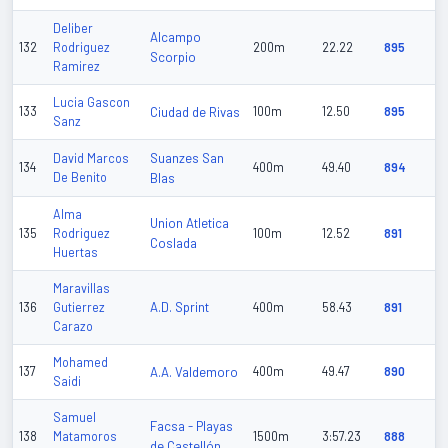
Deliber
Alcampo
132
Rodriguez
200m
22.22
895
Scorpio
Ramirez
Lucia Gascon
133
Ciudad de Rivas
100m
12.50
895
Sanz
Suanzes San
David Marcos
134
400m
49.40
894
De Benito
Blas
Alma
Union Atletica
135
Rodriguez
100m
12.52
891
Coslada
Huertas
Maravillas
A.D. Sprint
136
Gutierrez
400m
58.43
891
Carazo
Mohamed
137
A.A. Valdemoro
400m
49.47
890
Saidi
Samuel
Facsa - Playas
138
Matamoros
1500m
3:57.23
888
de Castellón