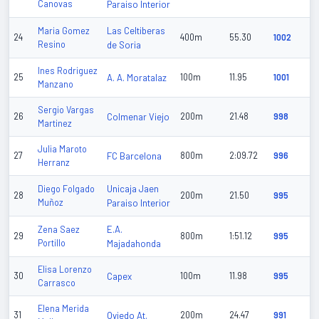
Canovas
Paraiso Interior
Las Celtiberas
Maria Gomez
24
400m
55.30
1002
Resino
de Soria
Ines Rodriguez
25
A. A. Moratalaz
100m
11.95
1001
Manzano
Sergio Vargas
26
Colmenar Viejo
200m
21.48
998
Martinez
Julia Maroto
27
FC Barcelona
800m
2:09.72
996
Herranz
Unicaja Jaen
Diego Folgado
28
200m
21.50
995
Muñoz
Paraiso Interior
E.A.
Zena Saez
29
800m
1:51.12
995
Portillo
Majadahonda
Elisa Lorenzo
30
Capex
100m
11.98
995
Carrasco
Elena Merida
31
Oviedo At.
200m
24.47
991