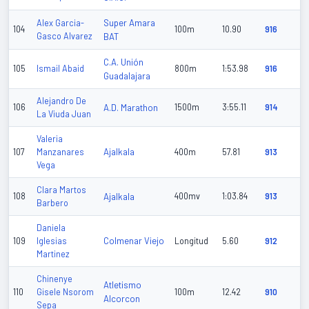
Super Amara
Alex Garcia-
104
100m
10.90
916
Gasco Alvarez
BAT
C.A. Unión
105
Ismail Abaid
800m
1:53.98
916
Guadalajara
Alejandro De
106
A.D. Marathon
1500m
3:55.11
914
La Viuda Juan
Valeria
Ajalkala
107
Manzanares
400m
57.81
913
Vega
Clara Martos
108
Ajalkala
400mv
1:03.84
913
Barbero
Daniela
Colmenar Viejo
109
Iglesias
Longitud
5.60
912
Martinez
Chinenye
Atletismo
110
Gisele Nsorom
100m
12.42
910
Alcorcon
Sepa