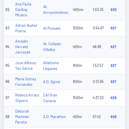
Ana Paola
At.
82
Garibay
400mv
1:03.25
930
Arroyomolinos
Miralrio
Adrian Ibañez
83
At Pozuelo
1500m
3:54.07
927
Puerta
Amador
At. Collado
84
Herraez
400m
48.86
927
Villalba
Jaroszek
Atletismo
Jose Alfonso
85
800m
1:53.57
927
Yao Garcia
Leganes
Maria Gomez
86
A.D. Sprint
800m
2:13.95
927
Fernandez
CAI Gran
Rebeca Arranz
87
1500m
4:37.20
926
Siguero
Canaria
Deborah
A.D. Marathon
88
Martinez
400m
57.42
926
Pereña