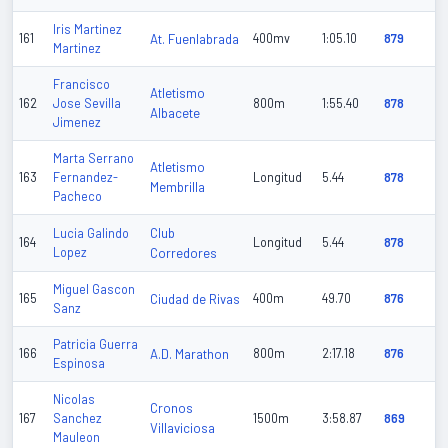
Iris Martinez
161
At. Fuenlabrada
400mv
1:05.10
879
Martinez
Francisco
Atletismo
162
Jose Sevilla
800m
1:55.40
878
Albacete
Jimenez
Marta Serrano
Atletismo
163
Fernandez-
Longitud
5.44
878
Membrilla
Pacheco
Club
Lucia Galindo
164
Longitud
5.44
878
Lopez
Corredores
Miguel Gascon
165
Ciudad de Rivas
400m
49.70
876
Sanz
Patricia Guerra
166
A.D. Marathon
800m
2:17.18
876
Espinosa
Nicolas
Cronos
167
Sanchez
1500m
3:58.87
869
Villaviciosa
Mauleon