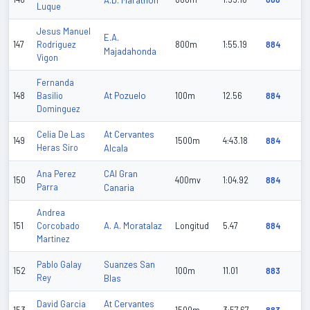
A.D. Marathon
Luque
Jesus Manuel
E.A.
147
Rodriguez
800m
1:55.19
884
Majadahonda
Vigon
Fernanda
At Pozuelo
148
Basilio
100m
12.56
884
Dominguez
At Cervantes
Celia De Las
149
1500m
4:43.18
884
Heras Siro
Alcala
CAI Gran
Ana Perez
150
400mv
1:04.92
884
Parra
Canaria
Andrea
A. A. Moratalaz
151
Corcobado
Longitud
5.47
884
Martinez
Suanzes San
Pablo Galay
152
100m
11.01
883
Rey
Blas
At Cervantes
David Garcia