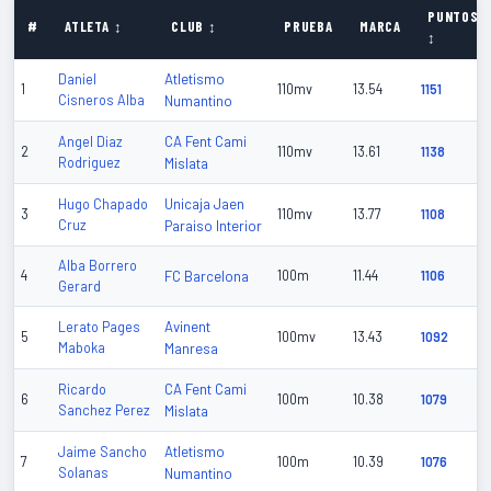
PUNTOS
#
ATLETA ↕
CLUB ↕
PRUEBA
MARCA
↕
Atletismo
Daniel
1
110mv
13.54
1151
Cisneros Alba
Numantino
CA Fent Cami
Angel Diaz
2
110mv
13.61
1138
Rodriguez
Mislata
Unicaja Jaen
Hugo Chapado
3
110mv
13.77
1108
Cruz
Paraiso Interior
Alba Borrero
4
FC Barcelona
100m
11.44
1106
Gerard
Avinent
Lerato Pages
5
100mv
13.43
1092
Maboka
Manresa
CA Fent Cami
Ricardo
6
100m
10.38
1079
Sanchez Perez
Mislata
Atletismo
Jaime Sancho
7
100m
10.39
1076
Solanas
Numantino