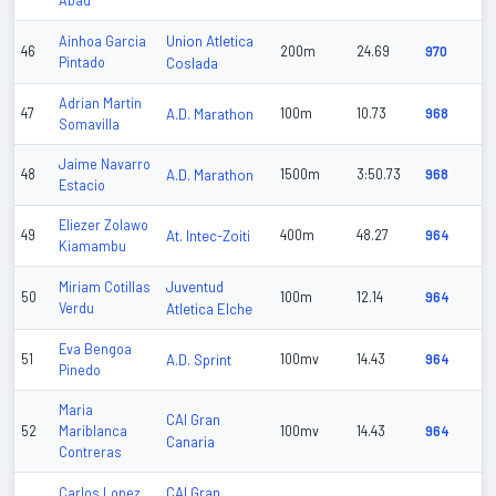
Abad
Union Atletica
Ainhoa Garcia
46
200m
24.69
970
Pintado
Coslada
Adrian Martin
47
A.D. Marathon
100m
10.73
968
Somavilla
Jaime Navarro
48
A.D. Marathon
1500m
3:50.73
968
Estacio
Eliezer Zolawo
49
At. Intec-Zoiti
400m
48.27
964
Kiamambu
Juventud
Miriam Cotillas
50
100m
12.14
964
Verdu
Atletica Elche
Eva Bengoa
51
A.D. Sprint
100mv
14.43
964
Pinedo
Maria
CAI Gran
52
Mariblanca
100mv
14.43
964
Canaria
Contreras
CAI Gran
Carlos Lopez