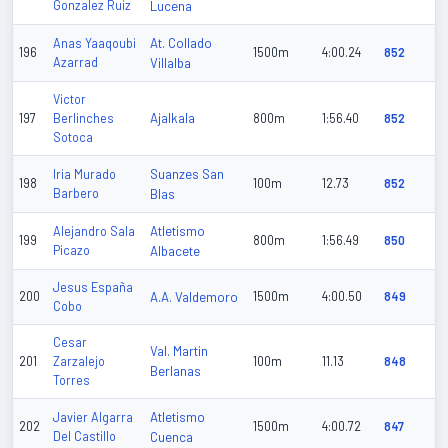
Gonzalez Ruiz
Lucena
At. Collado
Anas Yaaqoubi
196
1500m
4:00.24
852
Azarrad
Villalba
Victor
Ajalkala
197
Berlinches
800m
1:56.40
852
Sotoca
Suanzes San
Iria Murado
198
100m
12.73
852
Barbero
Blas
Atletismo
Alejandro Sala
199
800m
1:56.49
850
Picazo
Albacete
Jesus España
200
A.A. Valdemoro
1500m
4:00.50
849
Cobo
Cesar
Val. Martin
201
Zarzalejo
100m
11.13
848
Berlanas
Torres
Atletismo
Javier Algarra
202
1500m
4:00.72
847
Del Castillo
Cuenca