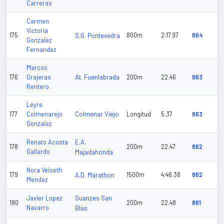
Carreras
Carmen
Victoria
175
S.G. Pontevedra
800m
2:17.97
864
Gonzalez
Fernandez
Marcos
At. Fuenlabrada
176
Grajeras
200m
22.46
863
Rentero
Leyre
Colmenar Viejo
177
Colmenarejo
Longitud
5.37
863
Gonzalez
E.A.
Renato Acosta
178
200m
22.47
862
Gallardo
Majadahonda
Nora Veiseth
179
A.D. Marathon
1500m
4:46.38
862
Mendez
Suanzes San
Javier Lopez
180
200m
22.48
861
Navarro
Blas