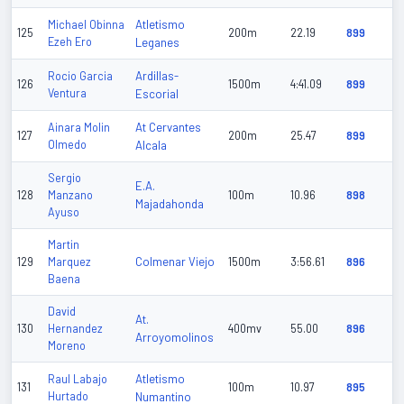
Atletismo
Michael Obinna
125
200m
22.19
899
Ezeh Ero
Leganes
Ardillas-
Rocio Garcia
126
1500m
4:41.09
899
Ventura
Escorial
At Cervantes
Ainara Molin
127
200m
25.47
899
Olmedo
Alcala
Sergio
E.A.
128
Manzano
100m
10.96
898
Majadahonda
Ayuso
Martin
Colmenar Viejo
129
Marquez
1500m
3:56.61
896
Baena
David
At.
130
Hernandez
400mv
55.00
896
Arroyomolinos
Moreno
Atletismo
Raul Labajo
131
100m
10.97
895
Hurtado
Numantino