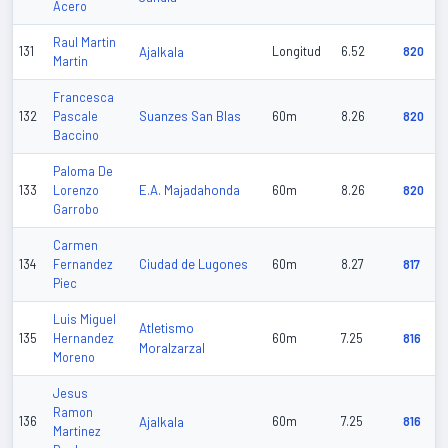
Acero
Raul Martin
131
Ajalkala
Longitud
6.52
820
Martin
Francesca
Suanzes San Blas
132
Pascale
60m
8.26
820
Baccino
Paloma De
E.A. Majadahonda
133
Lorenzo
60m
8.26
820
Garrobo
Carmen
Ciudad de Lugones
134
Fernandez
60m
8.27
817
Piec
Luis Miguel
Atletismo
135
Hernandez
60m
7.25
816
Moralzarzal
Moreno
Jesus
Ramon
136
Ajalkala
60m
7.25
816
Martinez