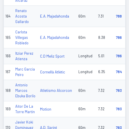
Alcaraz
Renato
E.A. Majadahonda
164
Acosta
60m
7.31
788
Gallardo
Carlota
E.A. Majadahonda
165
Villegas
60m
8.38
786
Robledo
Itziar Perez
166
C.D Meliz Sport
Longitud
5.01
786
Atienza
Marc Garcia
167
Cornellà Atlètic
Longitud
6.35
784
Peiro
Antonio
Atletismo Alcorcon
168
Marcos
60m
7.32
783
Ebuka Borilo
Aitor De La
169
Motion
60m
7.32
783
Torre Martin
Javier Koki
A.D. Sprint
170
Dominguez
60m
7.32
783