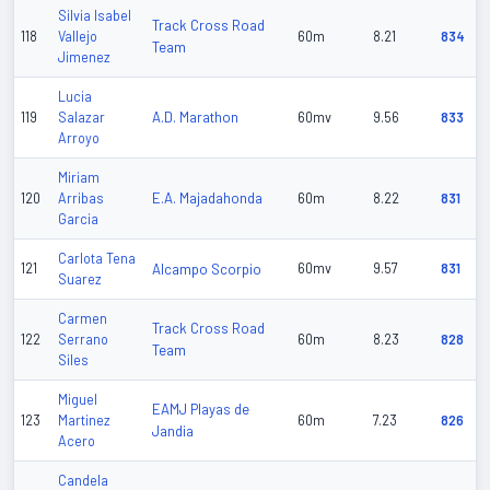
Silvia Isabel
Track Cross Road
118
Vallejo
60m
8.21
834
Team
Jimenez
Lucia
A.D. Marathon
119
Salazar
60mv
9.56
833
Arroyo
Miriam
E.A. Majadahonda
120
Arribas
60m
8.22
831
Garcia
Carlota Tena
121
Alcampo Scorpio
60mv
9.57
831
Suarez
Carmen
Track Cross Road
122
Serrano
60m
8.23
828
Team
Siles
Miguel
EAMJ Playas de
123
Martinez
60m
7.23
826
Jandia
Acero
Candela