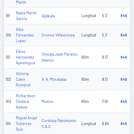
Martin
Nadia Martin
99
Ajalkala
Longitud
5.3
848
Garcia
Alba
Cronos Villaviciosa
100
Fernandez
Longitud
5.3
848
Lopez
Elena
Unicaja Jaen Paraiso
101
Hernandez
60m
8.17
846
Interior
Apesteguia
Victoria
A. A. Moratalaz
102
Calvo
60m
8.17
846
Romeral
Richardson
Motion
103
Chidera
60m
7.19
845
Ibekwe
Miguel Angel
Cordoba Patrimonio
104
Gutierrez
Longitud
6.64
845
C.A.C.
Ruiz