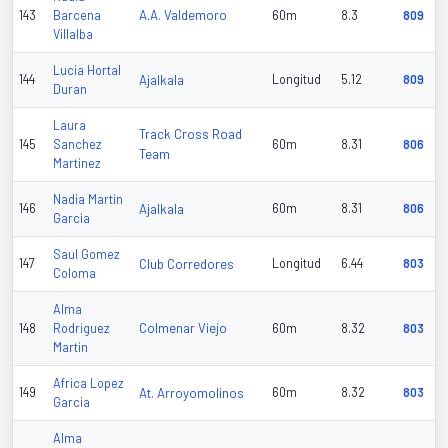
A.A. Valdemoro
143
Barcena
60m
8.3
809
Villalba
Lucia Hortal
144
Ajalkala
Longitud
5.12
809
Duran
Laura
Track Cross Road
145
Sanchez
60m
8.31
806
Team
Martinez
Nadia Martin
146
Ajalkala
60m
8.31
806
Garcia
Saul Gomez
147
Club Corredores
Longitud
6.44
803
Coloma
Alma
Colmenar Viejo
148
Rodriguez
60m
8.32
803
Martin
Africa Lopez
149
At. Arroyomolinos
60m
8.32
803
Garcia
Alma