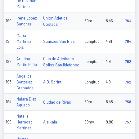
De Guzman
Martnez
Union Atletica
Irene Lopez
190
60m
8.46
764
Sanchez
Coslada
Maria
Suanzes San Blas
191
Martinez
Longitud
4.91
764
Lois
Club de Atletismo
Ariadna
192
Longitud
4.9
762
Martin Peña
Soliss San Ildefonso
Angelica
A.D. Sprint
193
Gonzalez
Longitud
4.9
762
Granados
Naiara Diaz
194
Ciudad de Rivas
60m
8.48
758
Aguado
Natalia
Ajalkala
195
Hermoso
60mv
9.96
757
Martinez