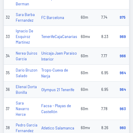
Berman
Sara Barba
32
FC Barcelona
60m
7.74
975
Fernandez
Ignacio De
TenerifeCajaCanarias
33
Esquiroz
60mv
8.23
969
Martinez
Unicaja Jaen Paraiso
Nerea Quiros
34
60m
7.77
966
Garcia
Interior
Trops-Cueva de
Dario Bruzon
35
60m
6.95
964
Salado
Nerja
Elienai Dorta
36
Olympus 21 Tenerife
60m
6.95
964
Bonilla
Sara
Facsa - Playas de
37
Navarro
60m
7.78
963
Castellón
Herce
Pedro Garcia
38
Atletico Salamanca
60mv
8.26
960
Fernandez