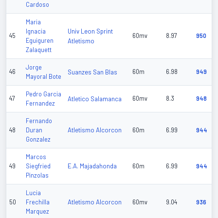
Cardoso
Maria
Univ Leon Sprint
Ignacia
45
60mv
8.97
950
Eguiguren
Atletismo
Zalaquett
Jorge
46
Suanzes San Blas
60m
6.98
949
Mayoral Bote
Pedro Garcia
47
Atletico Salamanca
60mv
8.3
948
Fernandez
Fernando
Atletismo Alcorcon
48
Duran
60m
6.99
944
Gonzalez
Marcos
E.A. Majadahonda
49
Siegfried
60m
6.99
944
Pinzolas
Lucia
Atletismo Alcorcon
50
Frechilla
60mv
9.04
936
Marquez