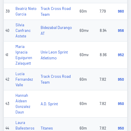
Track Cross Road
Beatriz Nieto
39
60m
7.79
960
Garcia
Team
Silvia
Bidezabal Durango
40
Canfranc
60mv
8.94
956
AT
Astete
Maria
Univ Leon Sprint
Ignacia
41
60mv
8.96
952
Eguiguren
Atletismo
Zalaquett
Lucia
Track Cross Road
42
Fernandez
60m
7.82
950
Team
Valle
Hannah
Aideen
43
A.D. Sprint
60m
7.82
950
Gonzalez
Daun
Laura
Titanes
44
Ballesteros
60m
7.82
950