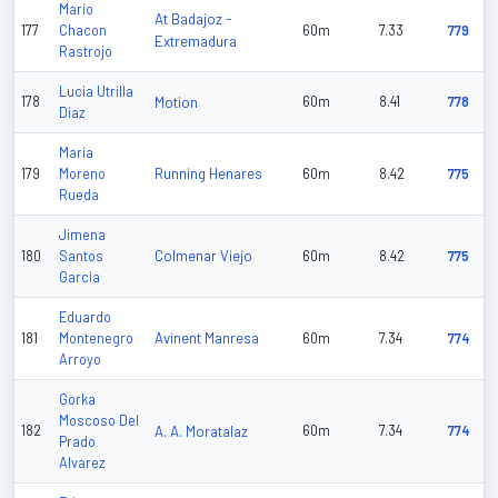
Mario
At Badajoz -
177
Chacon
60m
7.33
779
Extremadura
Rastrojo
Lucia Utrilla
178
Motion
60m
8.41
778
Diaz
Maria
Running Henares
179
Moreno
60m
8.42
775
Rueda
Jimena
Colmenar Viejo
180
Santos
60m
8.42
775
Garcia
Eduardo
Avinent Manresa
181
Montenegro
60m
7.34
774
Arroyo
Gorka
Moscoso Del
182
A. A. Moratalaz
60m
7.34
774
Prado
Alvarez