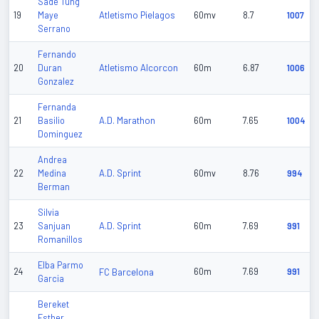
Sade Tung
Atletismo Pielagos
19
Maye
60mv
8.7
1007
Serrano
Fernando
Atletismo Alcorcon
20
Duran
60m
6.87
1006
Gonzalez
Fernanda
A.D. Marathon
21
Basilio
60m
7.65
1004
Dominguez
Andrea
A.D. Sprint
22
Medina
60mv
8.76
994
Berman
Silvia
A.D. Sprint
23
Sanjuan
60m
7.69
991
Romanillos
Elba Parmo
24
FC Barcelona
60m
7.69
991
Garcia
Bereket
Esther