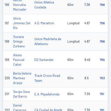
Hector
Union Atletica
196
Honrubia
60m
7.38
756
Coslada
Mercader
Alicia
A.D. Marathon
197
Jimenez Del
Longitud
4.87
756
Rio
Susana
Union Madrileña de
198
Ortega
Longitud
4.87
756
Atletismo
Zurbano
Alexia
ED Santander
199
Pascual
60m
8.49
755
Cabot
Berta Helena
Track Cross Road
200
Martinez
60m
8.5
753
Team
Araujo
Sergio Sanz
201
E.A. Majadahonda
60m
7.39
751
Del Barrio
Daniel
CA Ciudad de Atarfe
202
Caparros
60m
7.39
751