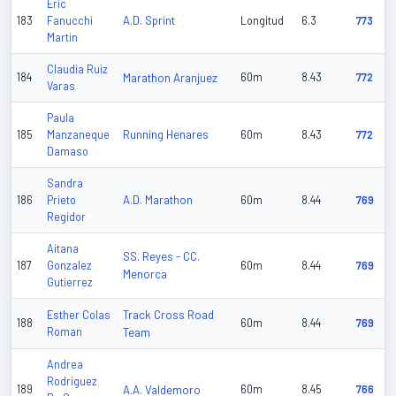
Eric
A.D. Sprint
183
Fanucchi
Longitud
6.3
773
Martin
Claudia Ruiz
184
Marathon Aranjuez
60m
8.43
772
Varas
Paula
Running Henares
185
Manzaneque
60m
8.43
772
Damaso
Sandra
A.D. Marathon
186
Prieto
60m
8.44
769
Regidor
Aitana
SS. Reyes - CC.
187
Gonzalez
60m
8.44
769
Menorca
Gutierrez
Track Cross Road
Esther Colas
188
60m
8.44
769
Roman
Team
Andrea
Rodriguez
189
A.A. Valdemoro
60m
8.45
766