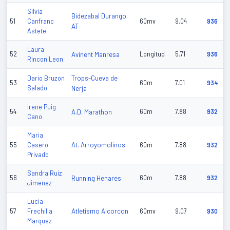
Silvia
Bidezabal Durango
51
Canfranc
60mv
9.04
936
AT
Astete
Laura
52
Avinent Manresa
Longitud
5.71
936
Rincon Leon
Trops-Cueva de
Dario Bruzon
53
60m
7.01
934
Salado
Nerja
Irene Puig
54
A.D. Marathon
60m
7.88
932
Cano
Maria
At. Arroyomolinos
55
Casero
60m
7.88
932
Privado
Sandra Ruiz
56
Running Henares
60m
7.88
932
Jimenez
Lucia
Atletismo Alcorcon
57
Frechilla
60mv
9.07
930
Marquez