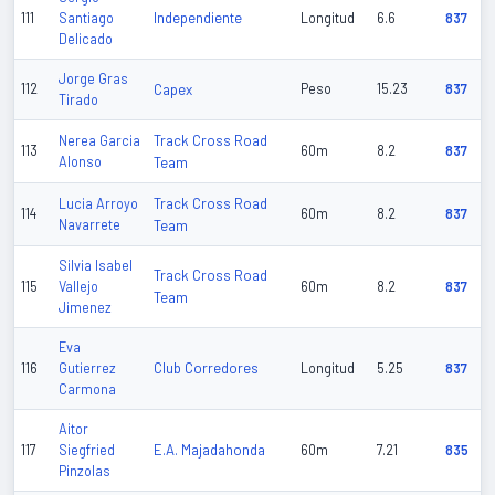
Independiente
111
Santiago
Longitud
6.6
837
Delicado
Jorge Gras
112
Capex
Peso
15.23
837
Tirado
Track Cross Road
Nerea Garcia
113
60m
8.2
837
Alonso
Team
Track Cross Road
Lucia Arroyo
114
60m
8.2
837
Navarrete
Team
Silvia Isabel
Track Cross Road
115
Vallejo
60m
8.2
837
Team
Jimenez
Eva
Club Corredores
116
Gutierrez
Longitud
5.25
837
Carmona
Aitor
E.A. Majadahonda
117
Siegfried
60m
7.21
835
Pinzolas