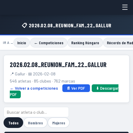
☰
📋 2026.02.08_REUNION_FAM_22_GALLUR
Inicio
← Competiciones
Ranking Húngaro
Récords de Mad
IR A →
2026.02.08_REUNION_FAM_22_GALLUR
📍 Gallur · 📅 2026-02-08
546 atletas · 85 clubes · 762 marcas
← Volver a competiciones
📄 Ver PDF
⬇ Descargar
PDF
Todos
Hombres
Mujeres