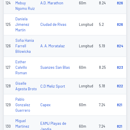
A.D. Marathon
124
Mebuy
60m
8.24
826
Ngomo Ruiz
Daniela
Ciudad de Rivas
125
Jimenez
Longitud
5.2
826
Martin
Sofia Hania
A. A. Moratalaz
126
Farrell
Longitud
5.19
824
Bilowicka
Esther
Suanzes San Blas
127
Calvillo
60m
8.25
823
Roman
Giselle
128
C.D Meliz Sport
Longitud
5.18
822
Agesta Broto
Pablo
Capex
129
Gonzalez
60m
7.24
821
Guerrero
Miguel
EAMJ Playas de
130
Martinez
60m
7.24
821
Jandia