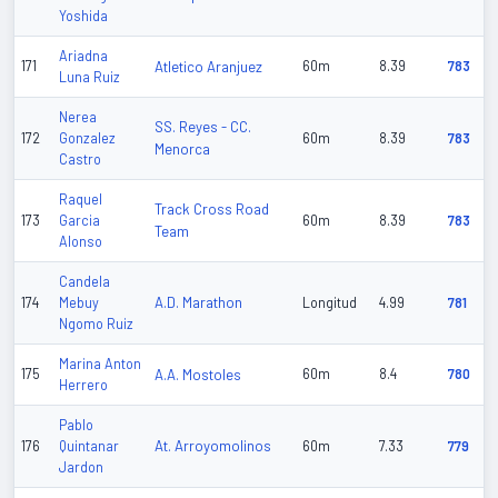
Yoshida
Ariadna
171
Atletico Aranjuez
60m
8.39
783
Luna Ruiz
Nerea
SS. Reyes - CC.
172
Gonzalez
60m
8.39
783
Menorca
Castro
Raquel
Track Cross Road
173
Garcia
60m
8.39
783
Team
Alonso
Candela
A.D. Marathon
174
Mebuy
Longitud
4.99
781
Ngomo Ruiz
Marina Anton
175
A.A. Mostoles
60m
8.4
780
Herrero
Pablo
At. Arroyomolinos
176
Quintanar
60m
7.33
779
Jardon