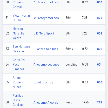
At. Arroyomolinos
150
Romero
60m
8.32
803
Grimal
Victor Martin
151
At. Arroyomolinos
60m
7.28
802
Duran
Marcos
C.D Meliz Sport
152
Moratilla
60m
7.28
802
Valero
Zoe Martinez
153
Suanzes San Blas
60mv
9.72
802
Salcedo
Carla Del
Atletismo Leganes
154
Peso
Longitud
5.08
801
Jimenez
Aitana
CD At Dromos
155
Romero
60m
8.33
800
Nuñez
Farhida
Olivia
156
Atletismo Alcorcon
Peso
13.45
799
Casillas