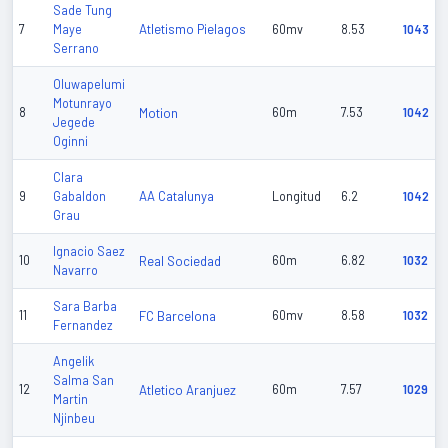
Sade Tung
Atletismo Pielagos
7
Maye
60mv
8.53
1043
Serrano
Oluwapelumi
Motunrayo
8
Motion
60m
7.53
1042
Jegede
Oginni
Clara
AA Catalunya
9
Gabaldon
Longitud
6.2
1042
Grau
Ignacio Saez
10
Real Sociedad
60m
6.82
1032
Navarro
Sara Barba
11
FC Barcelona
60mv
8.58
1032
Fernandez
Angelik
Salma San
12
Atletico Aranjuez
60m
7.57
1029
Martin
Njinbeu