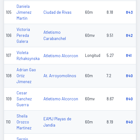
Daniela
Ciudad de Rivas
105
Jimenez
60m
8.18
843
Martin
Victoria
Atletismo
106
Pereda
60mv
9.51
842
Carabanchel
Galera
Violeta
107
Atletismo Alcorcon
Longitud
5.27
841
Rzhaksynska
Adrian Gao
At. Arroyomolinos
108
Ortiz
60m
7.2
840
Jimenez
Cesar
Atletismo Alcorcon
109
Sanchez
60mv
8.67
840
Guerra
Sheila
EAMJ Playas de
110
Orozco
60m
8.19
840
Jandia
Martinez
Sergio