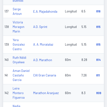
Buelvas
Serge
137
E.A. Majadahonda
Longitud
6.5
816
Artoun
Victoria
A.D. Sprint
138
Moragon
Longitud
5.15
815
Marin
Yera
A. A. Moratalaz
139
Gonzalez
Longitud
5.15
815
Castro
Ruth Ndidi
140
A.D. Marathon
60m
8.28
814
Onyekwe
Aman Daniel
CAI Gran Canaria
141
Castaño
60m
7.26
811
Garcia
Leire
Marathon Aranjuez
142
Montero
60m
8.3
809
Figueroa
Nadia