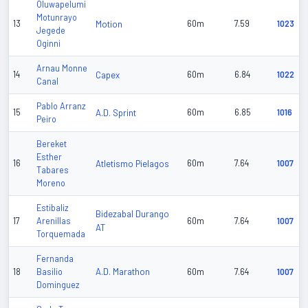
Oluwapelumi
Motunrayo
13
Motion
60m
7.59
1023
Jegede
Oginni
Arnau Monne
14
Capex
60m
6.84
1022
Canal
Pablo Arranz
15
A.D. Sprint
60m
6.85
1016
Peiro
Bereket
Esther
16
Atletismo Pielagos
60m
7.64
1007
Tabares
Moreno
Estibaliz
Bidezabal Durango
17
Arenillas
60m
7.64
1007
AT
Torquemada
Fernanda
A.D. Marathon
18
Basilio
60m
7.64
1007
Dominguez