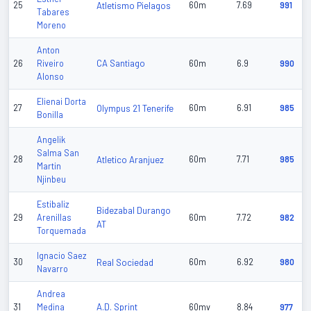
25
Atletismo Pielagos
60m
7.69
991
Tabares
Moreno
Anton
CA Santiago
26
Riveiro
60m
6.9
990
Alonso
Elienai Dorta
27
Olympus 21 Tenerife
60m
6.91
985
Bonilla
Angelik
Salma San
28
Atletico Aranjuez
60m
7.71
985
Martin
Njinbeu
Estibaliz
Bidezabal Durango
29
Arenillas
60m
7.72
982
AT
Torquemada
Ignacio Saez
30
Real Sociedad
60m
6.92
980
Navarro
Andrea
A.D. Sprint
31
Medina
60mv
8.84
977