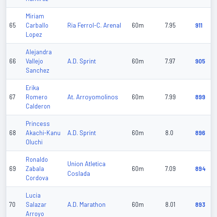
Miriam
Ria Ferrol-C. Arenal
65
Carballo
60m
7.95
911
Lopez
Alejandra
A.D. Sprint
66
Vallejo
60m
7.97
905
Sanchez
Erika
At. Arroyomolinos
67
Romero
60m
7.99
899
Calderon
Princess
A.D. Sprint
68
Akachi-Kanu
60m
8.0
896
Oluchi
Ronaldo
Union Atletica
69
Zabala
60m
7.09
894
Coslada
Cordova
Lucia
A.D. Marathon
70
Salazar
60m
8.01
893
Arroyo