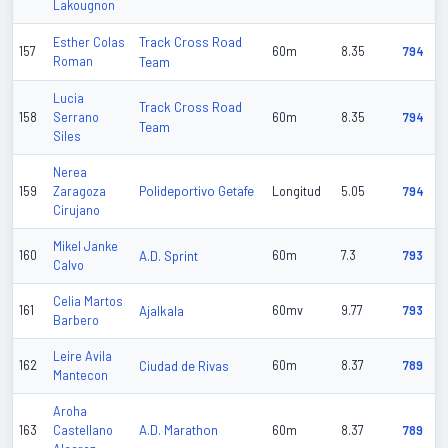
Lakougnon
Track Cross Road
Esther Colas
157
60m
8.35
794
Roman
Team
Lucia
Track Cross Road
158
Serrano
60m
8.35
794
Team
Siles
Nerea
Polideportivo Getafe
159
Zaragoza
Longitud
5.05
794
Cirujano
Mikel Janke
160
A.D. Sprint
60m
7.3
793
Calvo
Celia Martos
161
Ajalkala
60mv
9.77
793
Barbero
Leire Avila
162
Ciudad de Rivas
60m
8.37
789
Mantecon
Aroha
A.D. Marathon
163
Castellano
60m
8.37
789