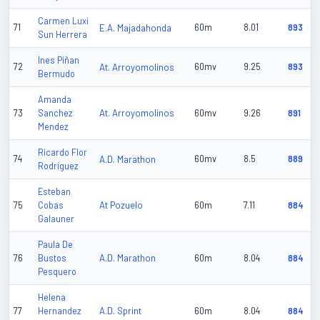
Carmen Luxi
71
E.A. Majadahonda
60m
8.01
893
Sun Herrera
Ines Piñan
72
At. Arroyomolinos
60mv
9.25
893
Bermudo
Amanda
At. Arroyomolinos
73
Sanchez
60mv
9.26
891
Mendez
Ricardo Flor
74
A.D. Marathon
60mv
8.5
889
Rodriguez
Esteban
At Pozuelo
75
Cobas
60m
7.11
884
Galauner
Paula De
A.D. Marathon
76
Bustos
60m
8.04
884
Pesquero
Helena
A.D. Sprint
77
Hernandez
60m
8.04
884