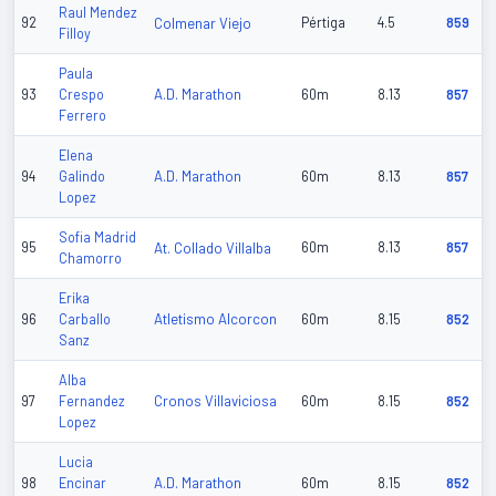
Raul Mendez
92
Colmenar Viejo
Pértiga
4.5
859
Filloy
Paula
A.D. Marathon
93
Crespo
60m
8.13
857
Ferrero
Elena
A.D. Marathon
94
Galindo
60m
8.13
857
Lopez
Sofia Madrid
95
At. Collado Villalba
60m
8.13
857
Chamorro
Erika
Atletismo Alcorcon
96
Carballo
60m
8.15
852
Sanz
Alba
Cronos Villaviciosa
97
Fernandez
60m
8.15
852
Lopez
Lucia
A.D. Marathon
98
Encinar
60m
8.15
852