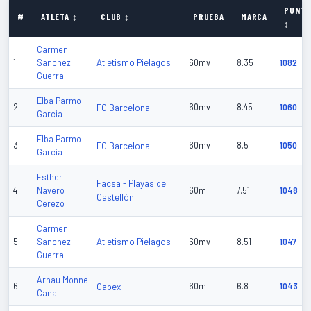
PUNT
#
ATLETA ↕
CLUB ↕
PRUEBA
MARCA
↕
Carmen
Atletismo Pielagos
1
Sanchez
60mv
8.35
1082
Guerra
Elba Parmo
2
FC Barcelona
60mv
8.45
1060
Garcia
Elba Parmo
3
FC Barcelona
60mv
8.5
1050
Garcia
Esther
Facsa - Playas de
4
Navero
60m
7.51
1048
Castellón
Cerezo
Carmen
Atletismo Pielagos
5
Sanchez
60mv
8.51
1047
Guerra
Arnau Monne
6
Capex
60m
6.8
1043
Canal