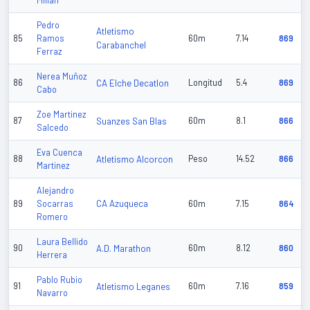
Millan
Pedro
Atletismo
85
Ramos
60m
7.14
869
Carabanchel
Ferraz
Nerea Muñoz
86
CA Elche Decatlon
Longitud
5.4
869
Cabo
Zoe Martinez
87
Suanzes San Blas
60m
8.1
866
Salcedo
Eva Cuenca
88
Atletismo Alcorcon
Peso
14.52
866
Martinez
Alejandro
CA Azuqueca
89
Socarras
60m
7.15
864
Romero
Laura Bellido
90
A.D. Marathon
60m
8.12
860
Herrera
Pablo Rubio
91
Atletismo Leganes
60m
7.16
859
Navarro