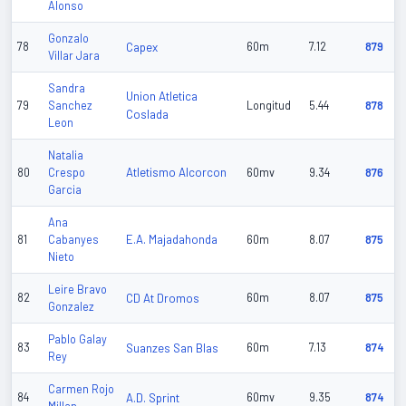
Alonso
Gonzalo
78
Capex
60m
7.12
879
Villar Jara
Sandra
Union Atletica
79
Sanchez
Longitud
5.44
878
Coslada
Leon
Natalia
Atletismo Alcorcon
80
Crespo
60mv
9.34
876
Garcia
Ana
E.A. Majadahonda
81
Cabanyes
60m
8.07
875
Nieto
Leire Bravo
82
CD At Dromos
60m
8.07
875
Gonzalez
Pablo Galay
83
Suanzes San Blas
60m
7.13
874
Rey
Carmen Rojo
84
A.D. Sprint
60mv
9.35
874